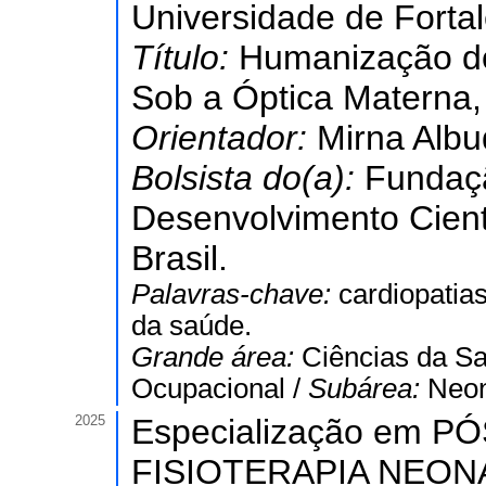
Universidade de Forta
Título:
Humanização do
Sob a Óptica Materna
Orientador:
Mirna Albu
Bolsista do(a):
Fundaç
Desenvolvimento Cient
Brasil.
Palavras-chave:
cardiopatia
da saúde.
Grande área:
Ciências da S
Ocupacional /
Subárea:
Neon
2025
Especialização em
FISIOTERAPIA NEONA