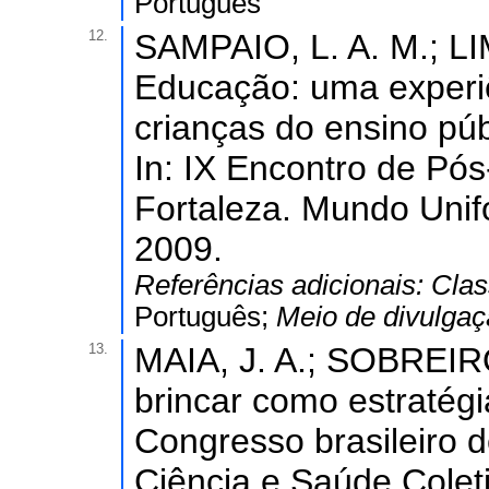
Português
12.
SAMPAIO, L. A. M.; LI
Educação: uma experiê
crianças do ensino púb
In: IX Encontro de Pó
Fortaleza. Mundo Unif
2009.
Referências adicionais:
Clas
Português;
Meio de divulga
13.
MAIA, J. A.; SOBREIRO
brincar como estratégi
Congresso brasileiro d
Ciência e Saúde Colet