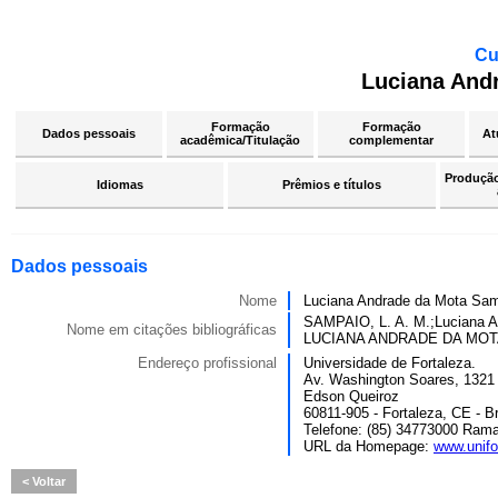
Cu
Luciana And
Formação
Formação
Dados pessoais
At
acadêmica/Titulação
complementar
Produção 
Idiomas
Prêmios e títulos
Dados pessoais
Nome
Luciana Andrade da Mota Sa
SAMPAIO, L. A. M.;Lucian
Nome em citações bibliográficas
LUCIANA ANDRADE DA MO
Endereço profissional
Universidade de Fortaleza.
Av. Washington Soares, 1321
Edson Queiroz
60811-905 - Fortaleza, CE - Br
Telefone: (85) 34773000 Rama
URL da Homepage:
www.unifo
Voltar