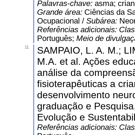
Palavras-chave:
asma; crian
Grande área:
Ciências da S
Ocupacional /
Subárea:
Neon
Referências adicionais:
Clas
Português;
Meio de divulga
11.
SAMPAIO, L. A. M.; LI
M.A. et al. Ações educ
análise da compreens
fisioterapêuticas a cr
desenvolvimento neuro
graduação e Pesquisa,
Evolução e Sustentabi
Referências adicionais:
Clas