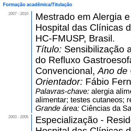
Formação acadêmica/Titulação
2007 - 2010
Mestrado em Alergia e 
Hospital das Clínicas
HC-FMUSP, Brasil.
Título:
Sensibilização 
do Refluxo Gastroesof
Convencional,
Ano de
Orientador:
Fábio Fern
Palavras-chave:
alergia alim
alimentar; testes cutaneos; r
Grande área:
Ciências da S
2003 - 2005
Especialização - Resi
Hospital das Clínicas