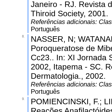
Janeiro - RJ. Revista 
Thiroid Society, 2001.
Referências adicionais:
Clas
Português
8.
NASSER, N; WATANAB
Poroqueratose de Mibel
Cc23.. In: XI Jornada 
2002, Itapema - SC. R
Dermatologia., 2002.
Referências adicionais:
Clas
Português
9.
POMIENCINSKI, F.; LI
Reações Anafilactóide