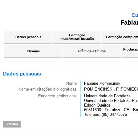
Cu
Fabia
Formação
Dados pessoais
Formação complem
acadêmica/Titulação
Produção 
Idiomas
Prêmios e títulos
Dados pessoais
Nome
Fabiane Pomiecinski
Nome em citações bibliográficas
POMIENCINSKI, F.;POMIECINS
Endereço profissional
Universidade de Fortaleza.
Universidade de Fortaleza Ru
Edson Queiroz
60811690 - Fortaleza, CE - Bra
Telefone: (85) 34773676
Voltar