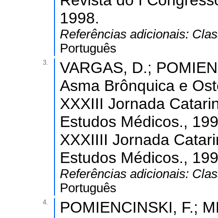
Revista do I Congress
1998.
Referências adicionais:
Clas
Português
3.
VARGAS, D.; POMIENCI
Asma Brônquica e Oste
XXXIII Jornada Catari
Estudos Médicos., 1999
XXXIIII Jornada Catari
Estudos Médicos., 199
Referências adicionais:
Clas
Português
4.
POMIENCINSKI, F.; M