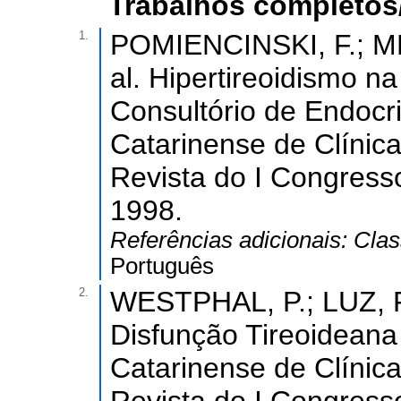
Trabalhos completos
1.
POMIENCINSKI, F.; M
al. Hipertireoidismo 
Consultório de Endocri
Catarinense de Clínic
Revista do I Congress
1998.
Referências adicionais:
Clas
Português
2.
WESTPHAL, P.; LUZ, F
Disfunção Tireoideana 
Catarinense de Clínic