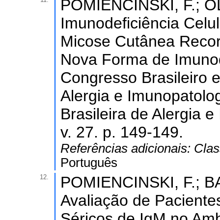
POMIENCINSKI, F.; OLI
Imunodeficiência Celul
Micose Cutânea Recor
Nova Forma de Imunode
Congresso Brasileiro 
Alergia e Imunopatolog
Brasileira de Alergia 
v. 27. p. 149-149.
Referências adicionais:
Clas
Português
12.
POMIENCINSKI, F.; BA
Avaliação de Paciente
Séricos de IgM no Amb