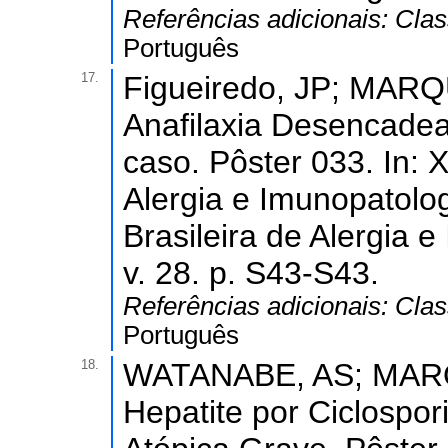
Referências adicionais:
Clas
Português
17.
Figueiredo, JP; MARQ
Anafilaxia Desencadea
caso. Pôster 033. In: 
Alergia e Imunopatolog
Brasileira de Alergia 
v. 28. p. S43-S43.
Referências adicionais:
Clas
Português
18.
WATANABE, AS; MARQU
Hepatite por Ciclospo