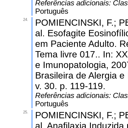
Referências adicionais:
Clas
Português
24.
POMIENCINSKI, F.; P
al. Esofagite Eosinofíl
em Paciente Adulto. Re
Tema livre 017.. In: X
e Imunopatologia, 200
Brasileira de Alergia 
v. 30. p. 119-119.
Referências adicionais:
Clas
Português
25.
POMIENCINSKI, F.; P
al. Anafilaxia Induzid