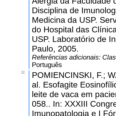
Alergia da Faculdade d
Disciplina de Imunolog
Medicina da USP. Servi
do Hospital das Clíni
USP. Laboratório de I
Paulo, 2005.
Referências adicionais:
Clas
Português
22.
POMIENCINSKI, F.; W
al. Esofagite Eosinofíl
leite de vaca em pacie
058.. In: XXXIII Congre
Imunopatologia e I Fór