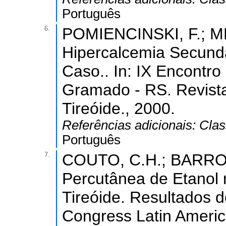
Português
6.
POMIENCINSKI, F.; ME
Hipercalcemia Secundá
Caso.. In: IX Encontro 
Gramado - RS. Revista
Tireóide., 2000.
Referências adicionais:
Clas
Português
7.
COUTO, C.H.; BARROS, 
Percutânea de Etanol
Tireóide. Resultados d
Congress Latin America