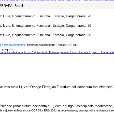
EMBRAPA, Brasil.
o: Livre, Enquadramento Funcional: Estágio, Carga horária: 20
o: Livre, Enquadramento Funcional: Estágio, Carga horária: 20
o: Livre, Enquadramento Funcional: Estágio, Carga horária: 20
a e desenvolvimento
, Embrapa Agroindústria Tropical, CNPAT, .
e pesquisa
oquímicas da interação do Cajueiro Anão Precoce (Anacardium occidentale L.) com o fungo Las
cumis melo L), var. Orange Flesh, ao Fusarium pallidoroseum Induzida pelo
 Precoce (Anacardium occidentale L.) com o fungo Lasiodiplodia theobromae,
de cajueiro anão precoce CCP 76 e BRS 226, respectivamente, susceptível e resistente à re