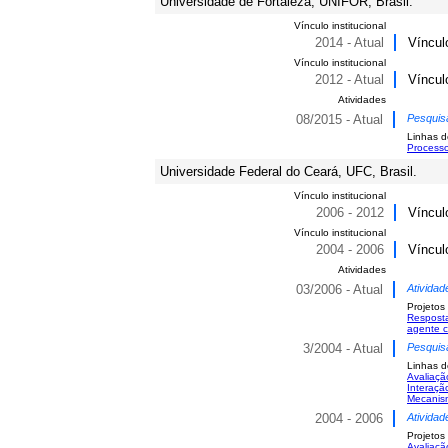
Universidade de Fortaleza, UNIFOR, Brasil.
Vínculo institucional
2014 - Atual
Víncul
Vínculo institucional
2012 - Atual
Víncul
Atividades
08/2015 - Atual
Pesquis
Linhas d
Processo
Universidade Federal do Ceará, UFC, Brasil.
Vínculo institucional
2006 - 2012
Víncul
Vínculo institucional
2004 - 2006
Víncul
Atividades
03/2006 - Atual
Atividad
Projetos
Resposta
agente c
3/2004 - Atual
Pesquis
Linhas d
Avaliaçã
Interaçã
Mecanis
2004 - 2006
Atividad
Projetos
Avaliaçã