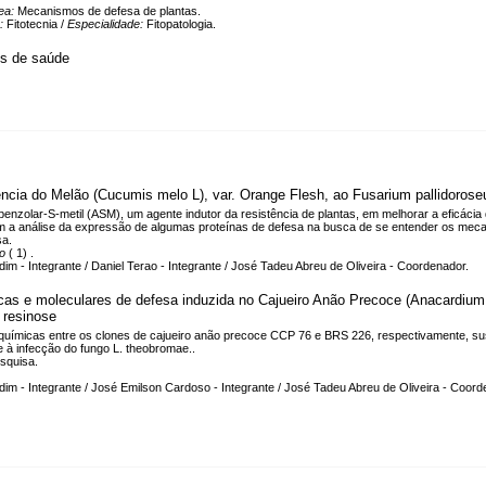
ea:
Mecanismos de defesa de plantas.
a:
Fitotecnia /
Especialidade:
Fitopatologia.
es de saúde
ncia do Melão (Cucumis melo L), var. Orange Flesh, ao Fusarium pallidoros
benzolar-S-metil (ASM), um agente indutor da resistência de plantas, em melhorar a eficácia
m a análise da expressão de algumas proteínas de defesa na busca de se entender os mec
sa.
co
( 1) .
 - Integrante / Daniel Terao - Integrante / José Tadeu Abreu de Oliveira - Coordenador.
icas e moleculares de defesa induzida no Cajueiro Anão Precoce (Anacardium 
 resinose
uímicas entre os clones de cajueiro anão precoce CCP 76 e BRS 226, respectivamente, suscep
 à infecção do fungo L. theobromae..
squisa.
m - Integrante / José Emilson Cardoso - Integrante / José Tadeu Abreu de Oliveira - Coord