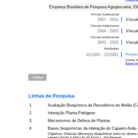
Empresa Brasileira de Pesquisa Agropecuária, 
Vínculo institucional
2007 - 2010
Víncul
Vínculo institucional
2004 - 2005
Víncul
Vínculo institucional
2003 - 2003
Víncul
Atividades
01/2003 - 12/2003
Pesquis
Linhas d
Bases bi
Voltar
Linhas de Pesquisa
1.
Avaliação Bioquímica da Resistência do Melão (Cu
2.
Interação Planta-Patógeno
3.
Mecanismos de Defesa de Plantas
4.
Bases bioquímicas da interação do Cajueiro Anão
Objetivos:
Detectar diferenças bioquímicas entre os clones 
cajueiro frente à infecção do fungo L. theobromae..