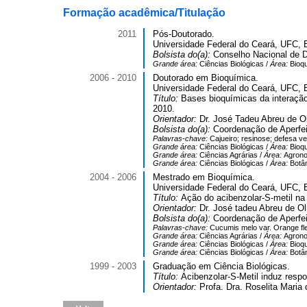
Formação acadêmica/Titulação
2011
Pós-Doutorado.
Universidade Federal do Ceará, UFC, B
Bolsista do(a):
Conselho Nacional de D
Grande área:
Ciências Biológicas /
Área:
Bioq
2006 - 2010
Doutorado em Bioquímica.
Universidade Federal do Ceará, UFC, B
Título:
Bases bioquímicas da interaçã
2010.
Orientador:
Dr. José Tadeu Abreu de Ol
Bolsista do(a):
Coordenação de Aperfei
Palavras-chave:
Cajueiro; resinose; defesa ve
Grande área:
Ciências Biológicas /
Área:
Bioq
Grande área:
Ciências Agrárias /
Área:
Agrono
Grande área:
Ciências Biológicas /
Área:
Botâ
2004 - 2006
Mestrado em Bioquímica.
Universidade Federal do Ceará, UFC, B
Título:
Ação do acibenzolar-S-metil na
Orientador:
Dr. José tadeu Abreu de Oli
Bolsista do(a):
Coordenação de Aperfei
Palavras-chave:
Cucumis melo var. Orange fle
Grande área:
Ciências Agrárias /
Área:
Agrono
Grande área:
Ciências Biológicas /
Área:
Bioq
Grande área:
Ciências Biológicas /
Área:
Botâ
1999 - 2003
Graduação em Ciência Biológicas.
Título:
Acibenzolar-S-Metil induz resp
Orientador:
Profa. Dra. Roselita Mari