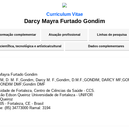
Curriculum Vitae
Darcy Mayra Furtado Gondim
ormação complementar
Atuação profissional
Linhas de pesquisa
ientífica, tecnológica e artística/cultural
Dados complementares
Mayra Furtado Gondim
M, D. M. F.;Gondim, Darcy M. F.;Gondim, D.M.F.;GONDIM, DARCY MF;
ONDIM DMF;Gondim DMF
sidade de Fortaleza, Centro de Ciências da Saúde - CCS.
ão Edson Queiroz Universidade de Fortaleza - UNIFOR
Queiroz
5 - Fortaleza, CE - Brasil
ne: (85) 34773000 Ramal: 3194