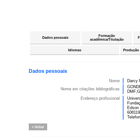
Formação
Dados pessoais
F
acadêmica/Titulação
Idiomas
Produção c
Dados pessoais
Nome
Darcy 
GONDI
Nome em citações bibliográficas
DMF;G
Endereço profissional
Univer
Fundaç
Edson 
6081190
Telefo
Voltar