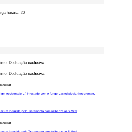
ga horária: 20
gime: Dedicação exclusiva.
gime: Dedicação exclusiva.
lecular.
dium occidentale L.) infectado com o fungo Lasiodiplodia theobromae,
roseum Induzida pelo Tratamento com Acibenzolar-S-Metil
lecular.
roseum Induzida pelo Tratamento com Acibenzolar-S-Metil