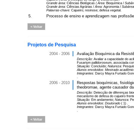
Grande área:
Ciências Biológicas /
Área:
Bioquímica /
Subár
Grande área:
Ciências Agrárias /
Área:
Agronomia /
Subáre
Palavras-chave:
Cajueiro; resinose; defesa vegetal.
5.
Processo de ensino e aprendizagem nas profissõ
Voltar
Projetos de Pesquisa
2004 - 2006
Avaliação Bioquímica da Resistê
Descrição:
Avaliar a capacidade do aci
Fusarium pallidoroseum, associada co
Situação:
Concluído;
Natureza:
Pesqui
Alunos envolvidos:
Mestrado acadêmi
Integrantes:
Darcy Mayra Furtado Gondim
.
2006 - 2010
Respostas bioquímicas, fisiológ
theobromae, agente causador da
Descrição:
Detecção de diferenças bioq
mecanismo de defesa do cajueiro frente
Situação:
Em andamento;
Natureza:
Pe
Alunos envolvidos:
Doutorado
( 1) .
Integrantes:
Darcy Mayra Furtado Gondi
.
Voltar