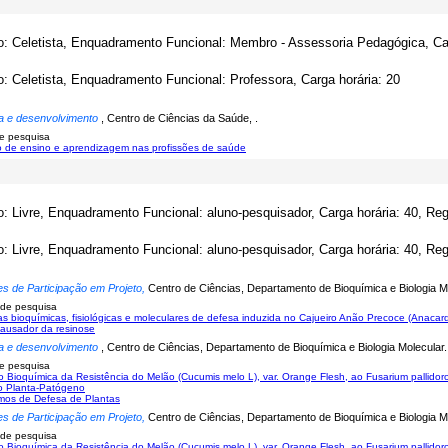
o: Celetista, Enquadramento Funcional: Membro - Assessoria Pedagógica, Car
o: Celetista, Enquadramento Funcional: Professora, Carga horária: 20
a e desenvolvimento
, Centro de Ciências da Saúde, .
e pesquisa
 de ensino e aprendizagem nas profissões de saúde
o: Livre, Enquadramento Funcional: aluno-pesquisador, Carga horária: 40, Re
o: Livre, Enquadramento Funcional: aluno-pesquisador, Carga horária: 40, Re
es de Participação em Projeto,
Centro de Ciências, Departamento de Bioquímica e Biologia Mo
 de pesquisa
s bioquímicas, fisiológicas e moleculares de defesa induzida no Cajueiro Anão Precoce (Anacar
ausador da resinose
a e desenvolvimento
, Centro de Ciências, Departamento de Bioquímica e Biologia Molecular.
e pesquisa
o Bioquímica da Resistência do Melão (Cucumis melo L), var. Orange Flesh, ao Fusarium pallido
o Planta-Patógeno
mos de Defesa de Plantas
es de Participação em Projeto,
Centro de Ciências, Departamento de Bioquímica e Biologia Mo
 de pesquisa
o Bioquímica da Resistência do Melão (Cucumis melo L), var. Orange Flesh, ao Fusarium pallido