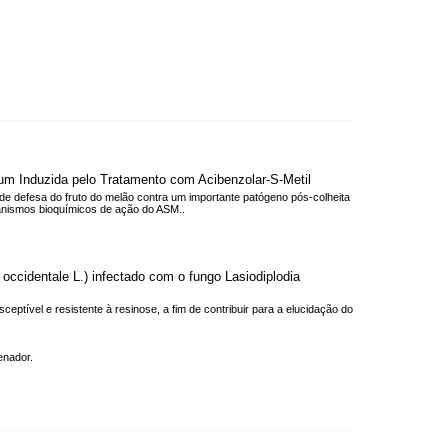
eum Induzida pelo Tratamento com Acibenzolar-S-Metil
 de defesa do fruto do melão contra um importante patógeno pós-colheita
anismos bioquímicos de ação do ASM..
occidentale L.) infectado com o fungo Lasiodiplodia
tível e resistente à resinose, a fim de contribuir para a elucidação do
enador.