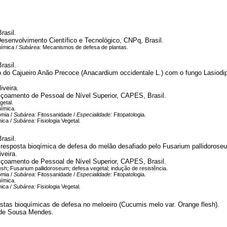
rasil.
esenvolvimento Científico e Tecnológico, CNPq, Brasil.
uímica /
Subárea:
Mecanismos de defesa de plantas.
rasil.
o do Cajueiro Anão Precoce (Anacardium occidentale L.) com o fungo Lasiod
iveira.
çoamento de Pessoal de Nível Superior, CAPES, Brasil.
getal.
uímica.
mia /
Subárea:
Fitossanidade /
Especialidade:
Fitopatologia.
nica /
Subárea:
Fisiologia Vegetal.
rasil.
 resposta bioqímica de defesa do melão desafiado pelo Fusarium pallidoroseu
veira.
çoamento de Pessoal de Nível Superior, CAPES, Brasil.
sh; Fusarium pallidoroseum; defesa vegetal; indução de resistência.
mia /
Subárea:
Fitossanidade /
Especialidade:
Fitopatologia.
uímica.
nica /
Subárea:
Fisiologia Vegetal.
ostas bioquímicas de defesa no meloeiro (Cucumis melo var. Orange flesh).
a de Sousa Mendes.