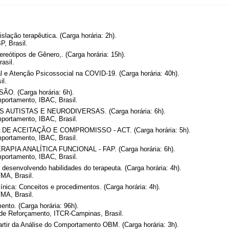
islação terapêutica. (Carga horária: 2h).
P, Brasil.
eótipos de Gênero,. (Carga horária: 15h).
asil.
 e Atenção Psicossocial na COVID-19. (Carga horária: 40h).
il.
 (Carga horária: 6h).
mportamento, IBAC, Brasil.
UTISTAS E NEURODIVERSAS. (Carga horária: 6h).
mportamento, IBAC, Brasil.
E ACEITAÇÃO E COMPROMISSO - ACT. (Carga horária: 5h).
mportamento, IBAC, Brasil.
IA ANALÍTICA FUNCIONAL - FAP. (Carga horária: 6h).
mportamento, IBAC, Brasil.
desenvolvendo habilidades do terapeuta. (Carga horária: 4h).
MA, Brasil.
ínica: Conceitos e procedimentos. (Carga horária: 4h).
MA, Brasil.
ento. (Carga horária: 96h).
s de Reforçamento, ITCR-Campinas, Brasil.
artir da Análise do Comportamento OBM. (Carga horária: 3h).