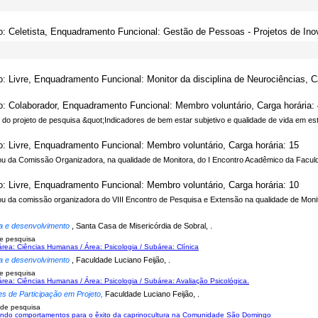
o: Celetista, Enquadramento Funcional: Gestão de Pessoas - Projetos de Ino
o: Livre, Enquadramento Funcional: Monitor da disciplina de Neurociências, Ca
o: Colaborador, Enquadramento Funcional: Membro voluntário, Carga horária: 
do projeto de pesquisa &quot;Indicadores de bem estar subjetivo e qualidade de vida em es
o: Livre, Enquadramento Funcional: Membro voluntário, Carga horária: 15
pou da Comissão Organizadora, na qualidade de Monitora, do I Encontro Acadêmico da Faculd
o: Livre, Enquadramento Funcional: Membro voluntário, Carga horária: 10
pou da comissão organizadora do VIII Encontro de Pesquisa e Extensão na qualidade de Monit
a e desenvolvimento
, Santa Casa de Misericórdia de Sobral, .
e pesquisa
rea: Ciências Humanas / Área: Psicologia / Subárea: Clínica
a e desenvolvimento
, Faculdade Luciano Feijão, .
e pesquisa
rea: Ciências Humanas / Área: Psicologia / Subárea: Avaliação Psicológica.
es de Participação em Projeto,
Faculdade Luciano Feijão, .
 de pesquisa
ndo comportamentos para o êxito da caprinocultura na Comunidade São Domingo