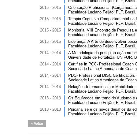
Faculdade Luciano Feijão, FLF, Brasil.
2015 - 2015
Orientação Profissional. (Carga horária
Faculdade Luciano Feijão, FLF, Brasil.
2015 - 2015
Terapia Cognitivo-Comportamental na P
Faculdade Luciano Feijão, FLF, Brasil.
2015 - 2015
Monitoria: VIII Encontro de Pesquisa e
Faculdade Luciano Feijão, FLF, Brasil.
2015 - 2015
Liderança: A Arte de desenvolver pesso
Faculdade Luciano Feijão, FLF, Brasil.
2014 - 2014
A Metodologia da pesquisa-ação na prát
Universidade de Fortaleza, UNIFOR, Br
2014 - 2014
Certifies in PCC- Professional Coach Ce
Sociedade Latino Americana de Coachi
2014 - 2014
PDC- Professional DISC Certification. (
Sociedade Latino Americana de Coachi
2014 - 2014
Relações Internacionais e Mobilidade n
Faculdade Luciano Feijão, FLF, Brasil.
2013 - 2013
Os Equívocos em torno do Autismo e da
Faculdade Luciano Feijão, FLF, Brasil.
2013 - 2013
Psicanálise e os novos desafios da ed
Faculdade Luciano Feijão, FLF, Brasil.
Voltar