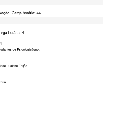
vação, Carga horária: 44
rga horária: 4
4
tudantes de Psicologia&quot;
ade Luciano Feijão.
oria