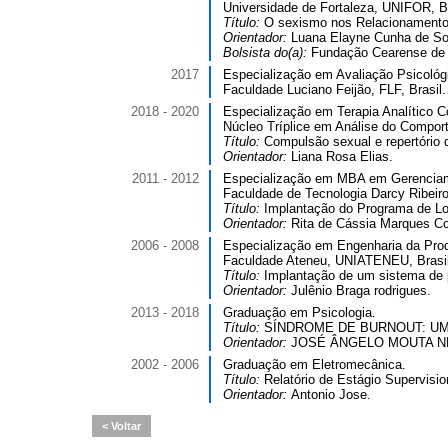
Universidade de Fortaleza, UNIFOR, Br
Título:
O sexismo nos Relacionamento
Orientador:
Luana Elayne Cunha de So
Bolsista do(a):
Fundação Cearense de A
2017
Especialização em Avaliação Psicológi
Faculdade Luciano Feijão, FLF, Brasil.
2018 - 2020
Especialização em Terapia Analítico C
Núcleo Tríplice em Análise do Compor
Título:
Compulsão sexual e repertório 
Orientador:
Liana Rosa Elias.
2011 - 2012
Especialização em MBA em Gerenciamen
Faculdade de Tecnologia Darcy Ribeiro
Título:
Implantação do Programa de Lo
Orientador:
Rita de Cássia Marques Co
2006 - 2008
Especialização em Engenharia da Prod
Faculdade Ateneu, UNIATENEU, Brasil
Título:
Implantação de um sistema de p
Orientador:
Julênio Braga rodrigues.
2013 - 2018
Graduação em Psicologia.
Título:
SÍNDROME DE BURNOUT: UM
Orientador:
JOSÉ ÂNGELO MOUTA N
2002 - 2006
Graduação em Eletromecânica.
Título:
Relatório de Estágio Supervisi
Orientador:
Antonio Jose.
Voltar