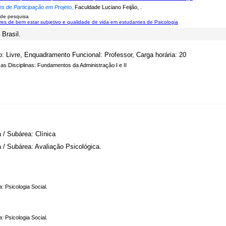
es de Participação em Projeto,
Faculdade Luciano Feijão, .
 de pesquisa
res de bem estar subjetivo e qualidade de vida em estudantes de Psicologia
 Brasil.
o: Livre, Enquadramento Funcional: Professor, Carga horária: 20
as Disciplinas: Fundamentos da Administração I e II
 / Subárea: Clínica
 / Subárea: Avaliação Psicológica.
a:
Psicologia Social.
a:
Psicologia Social.