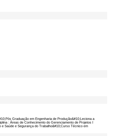
&#10;Pós Graduação em Engenharia de Produção&#10;Leciona a
plina : Áreas de Conhecimento do Gerenciamento de Projetos I
lho e Saúde e Segurança do Trabalho&#10;Curso Técnico em