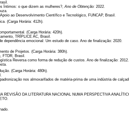
asil.
s Íntimos: o que dizem as mulheres?,
Ano de Obtenção:
2022.
uza.
poio ao Desenvolvimento Científico e Tecnológico, FUNCAP, Brasil.
ca. (Carga Horária: 412h).
omportamental. (Carga Horária: 420h).
tamento, TRÍPLICE AC, Brasil.
de dependência emocional: Um estudo de caso. Ano de finalização: 2020.
to de Projetos. (Carga Horária: 380h).
, FTDR, Brasil.
gística Reversa como forma de redução de custos. Ano de finalização: 2012.
sta.
ução. (Carga Horária: 480h).
.
adronização nos almoxarifados de matéria-prima de uma indústria de calçado
A REVISÃO DA LITERATURA NACIONAL NUMA PERSPECTIVA ANALÍTI
ETO.
onado.