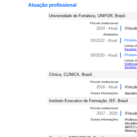
Atuação profissional
Universidade de Fortaleza, UNIFOR, Brasil.
Vínculo institucional
2024 - Atual
Víncul
Atividades
03/2022 - Atual
Pesquis
Linhas d
Sexismo 
08/2020 - Atual
Pesquis
Linhas d
Violênci
Sexismo 
Clínica, CLÍNICA, Brasil.
Vínculo institucional
2018 - Atual
Víncul
Outras informações
Atendim
Instituto Executivo de Formação, IEF, Brasil.
Vínculo institucional
2017 - 2020
Víncul
Outras informações
Profess
discipl
&#10;Cu
Mineraç