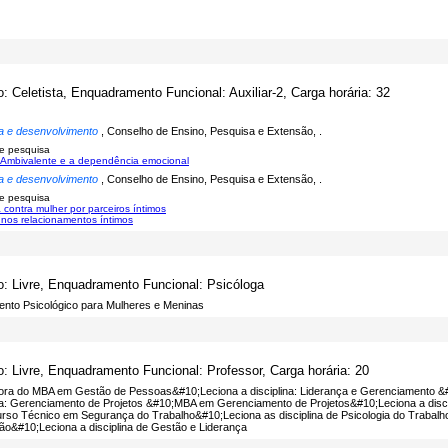
o: Celetista, Enquadramento Funcional: Auxiliar-2, Carga horária: 32
a e desenvolvimento
, Conselho de Ensino, Pesquisa e Extensão, .
e pesquisa
Ambivalente e a dependência emocional
a e desenvolvimento
, Conselho de Ensino, Pesquisa e Extensão, .
e pesquisa
a contra mulher por parceiros íntimos
nos relacionamentos íntimos
o: Livre, Enquadramento Funcional: Psicóloga
ento Psicológico para Mulheres e Meninas
o: Livre, Enquadramento Funcional: Professor, Carga horária: 20
ora do MBA em Gestão de Pessoas&#10;Leciona a disciplina: Liderança e Gerenciamento 
ina: Gerenciamento de Projetos &#10;MBA em Gerenciamento de Projetos&#10;Leciona a disci
rso Técnico em Segurança do Trabalho&#10;Leciona as disciplina de Psicologia do Traba
ão&#10;Leciona a disciplina de Gestão e Liderança