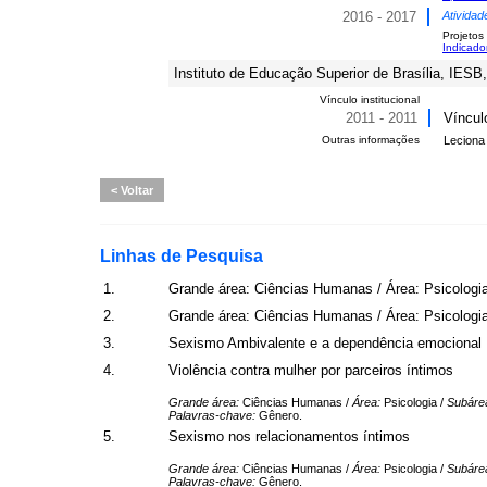
2016 - 2017
Atividad
Projetos
Indicado
Instituto de Educação Superior de Brasília, IESB,
Vínculo institucional
2011 - 2011
Víncul
Outras informações
Leciona 
Voltar
Linhas de Pesquisa
1.
Grande área: Ciências Humanas / Área: Psicologia
2.
Grande área: Ciências Humanas / Área: Psicologia
3.
Sexismo Ambivalente e a dependência emocional
4.
Violência contra mulher por parceiros íntimos
Grande área:
Ciências Humanas /
Área:
Psicologia /
Subáre
Palavras-chave:
Gênero.
5.
Sexismo nos relacionamentos íntimos
Grande área:
Ciências Humanas /
Área:
Psicologia /
Subáre
Palavras-chave:
Gênero.