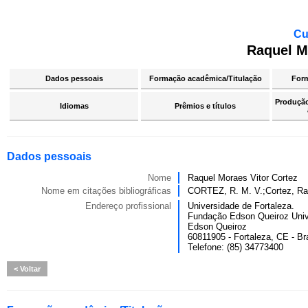
Cu
Raquel M
Dados pessoais
Formação acadêmica/Titulação
For
Produção 
Idiomas
Prêmios e títulos
Dados pessoais
Nome
Raquel Moraes Vitor Cortez
Nome em citações bibliográficas
CORTEZ, R. M. V.;Cortez, Ra
Endereço profissional
Universidade de Fortaleza.
Fundação Edson Queiroz Univ
Edson Queiroz
60811905 - Fortaleza, CE - Bra
Telefone: (85) 34773400
Voltar