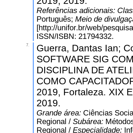
2019, 2019.
Referências adicionais:
Clas
Português;
Meio de divulga
[http://unifor.br/web/pesquis
ISSN/ISBN: 21794332.
7.
Guerra, Dantas Ian; C
SOFTWARE SIG COM
DISCIPLINA DE ATEL
COMO CAPACITADOR.. I
2019, Fortaleza. XIX E
2019.
Grande área:
Ciências Socia
Regional /
Subárea:
Métodos
Regional /
Especialidade:
In