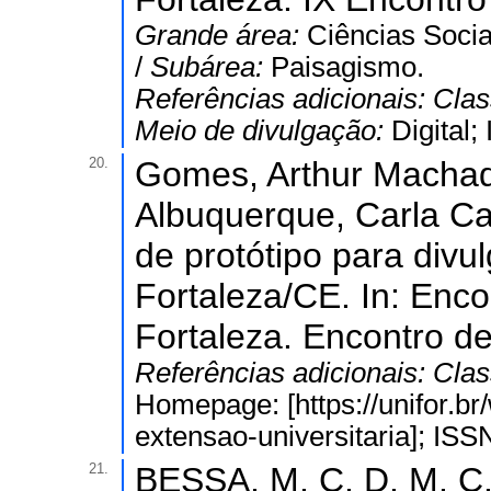
Grande área:
Ciências Socia
/
Subárea:
Paisagismo.
Referências adicionais:
Clas
Meio de divulgação:
Digital
20.
Gomes, Arthur Machado
Albuquerque, Carla Ca
de protótipo para div
Fortaleza/CE. In: Enco
Fortaleza. Encontro de
Referências adicionais:
Clas
Homepage: [https://unifor.b
extensao-universitaria]; IS
21.
BESSA, M. C. D. M. C.;