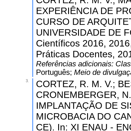
CORTEZ, R. M. V.; MAR
EXPERIÊNCIA DE P
CURSO DE ARQUITE
UNIVERSIDADE DE FO
Científicos 2016, 2016
Práticas Docentes, 20
Referências adicionais:
Clas
Português;
Meio de divulga
3.
CORTEZ, R. M. V.; BES
CRONEMBERGER, N. 
IMPLANTAÇÃO DE S
MICROBACIA DO CAN
CE). In: XI ENAU -