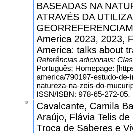
BASEADAS NA NATU
ATRAVÉS DA UTILI
GEORREFERENCIAMEN
America 2023, 2023, F
America: talks about t
Referências adicionais:
Clas
Português; Homepage: [http
america/790197-estudo-de-
natureza-na-zeis-do-mucurip
ISSN/ISBN: 978-65-272-05.
18.
Cavalcante, Camila Ban
Araújo, Flávia Telis de
Troca de Saberes e V