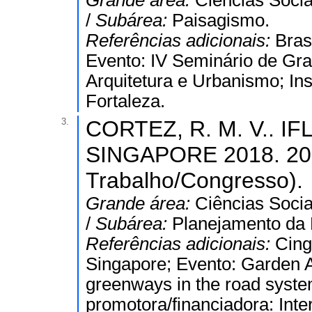
Grande área:
Ciências Socia
/
Subárea:
Paisagismo.
Referências adicionais:
Bras
Evento: IV Seminário de G
Arquitetura e Urbanismo; Ins
Fortaleza.
3.
CORTEZ, R. M. V.. 
SINGAPORE 2018. 201
Trabalho/Congresso).
Grande área:
Ciências Socia
/
Subárea:
Planejamento da
Referências adicionais:
Cing
Singapore; Evento: Garden A
greenways in the road system 
promotora/financiadora: Inte