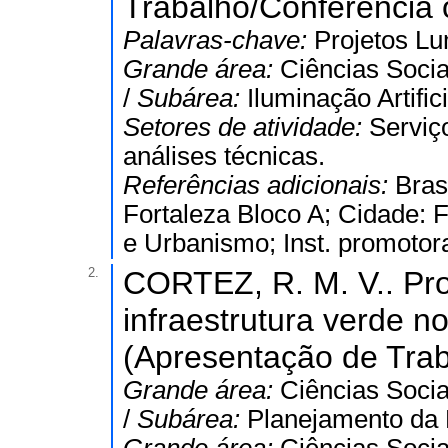
Trabalho/Conferência o
Palavras-chave:
Projetos Lu
Grande área:
Ciências Socia
/
Subárea:
Iluminação Artifici
Setores de atividade:
Serviç
análises técnicas.
Referências adicionais:
Bras
Fortaleza Bloco A; Cidade: F
e Urbanismo; Inst. promotora
2.
CORTEZ, R. M. V.. Pr
infraestrutura verde n
(Apresentação de Trab
Grande área:
Ciências Socia
/
Subárea:
Planejamento da