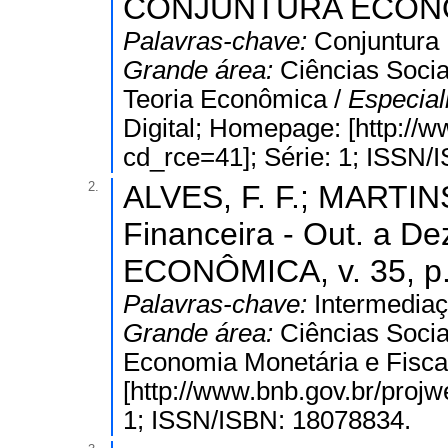
CONJUNTURA ECONÔMIC
Palavras-chave:
Conjuntura
Grande área:
Ciências Socia
Teoria Econômica /
Especial
Digital; Homepage: [http://
cd_rce=41]; Série: 1; ISSN/
2.
ALVES, F. F.; MARTINS
Financeira - Out. a
ECONÔMICA, v. 35, p.
Palavras-chave:
Intermediaç
Grande área:
Ciências Socia
Economia Monetária e Fiscal
[http://www.bnb.gov.br/proj
1; ISSN/ISBN: 18078834.