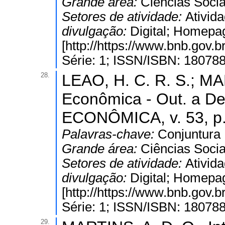
Grande área:
Ciências Socia
Setores de atividade:
Ativida
divulgação:
Digital; Homepa
[http://https://www.bnb.gov
Série: 1; ISSN/ISBN: 18078
28.
LEAO, H. C. R. S.; MAR
Econômica - Out. a 
ECONÔMICA, v. 53, p.
Palavras-chave:
Conjuntura
Grande área:
Ciências Socia
Setores de atividade:
Ativida
divulgação:
Digital; Homepa
[http://https://www.bnb.gov
Série: 1; ISSN/ISBN: 18078
29.