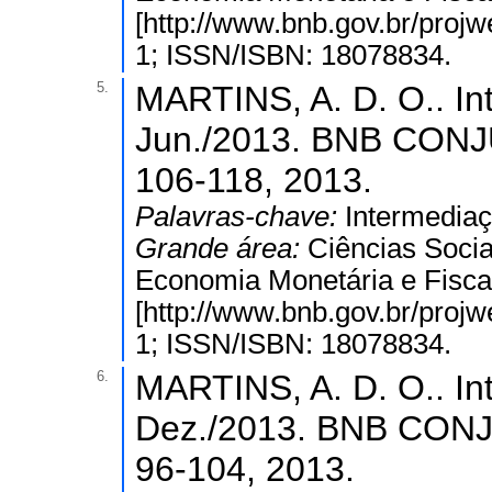
[http://www.bnb.gov.br/proj
1; ISSN/ISBN: 18078834.
5.
MARTINS, A. D. O.. Int
Jun./2013. BNB CON
106-118, 2013.
Palavras-chave:
Intermediaç
Grande área:
Ciências Socia
Economia Monetária e Fiscal
[http://www.bnb.gov.br/proj
1; ISSN/ISBN: 18078834.
6.
MARTINS, A. D. O.. In
Dez./2013. BNB CON
96-104, 2013.