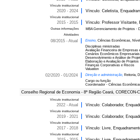
Vínculo institucional
2020 - 2024
Vínculo: Celetista, Enquadram
Vínculo institucional
2015 - 2015
Vínculo: Professor Visitante
Outras informações
MBA Gerenciamento de Projetos - D
Atividades
08/2015 - Atual
Ensino,
Ciências Econômicas, Níve
Disciplinas ministradas
Avaliação Financeira de Empresas e
Cenários Econômicos Empresariais
Desenvolvimento e Análise de Proje
Elaboração e Avaliação de Projetos
Finanças Corporativas e Riscos
Valuation
02/2020 - 01/2024
Direção e administração,
Reitoria, 
Cargo ou função
Coordenador - Ciências Econômica
Conselho Regional de Economia - 8ª Região Ceará, CORECON-CE
Vínculo institucional
2022 - Atual
Vínculo: Colaborador, Enquad
Vínculo institucional
2019 - 2021
Vínculo: Colaborador, Enquadr
Vínculo institucional
2017 - 2018
Vínculo: Livre, Enquadrament
Vínculo institucional
2015 - 2015
Vínculo: Livre, Enquadrament