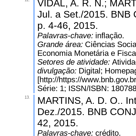
VIDAL, A. R. N.; MARTI
Jul. a Set./2015. B
p. 4-46, 2015.
Palavras-chave:
inflação.
Grande área:
Ciências Socia
Economia Monetária e Fisca
Setores de atividade:
Ativida
divulgação:
Digital; Homepa
[http://https://www.bnb.gov
Série: 1; ISSN/ISBN: 18078
13.
MARTINS, A. D. O.. In
Dez./2015. BNB CONJ
42, 2015.
Palavras-chave:
crédito.