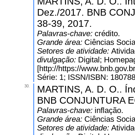
MARTINS, A. D. O.. In
Dez./2017. BNB CON
38-39, 2017.
Palavras-chave:
crédito.
Grande área:
Ciências Socia
Setores de atividade:
Ativida
divulgação:
Digital; Homepa
[http://https://www.bnb.gov
Série: 1; ISSN/ISBN: 18078
30.
MARTINS, A. D. O.. Ín
BNB CONJUNTURA ECON
Palavras-chave:
inflação.
Grande área:
Ciências Socia
Setores de atividade:
Ativida