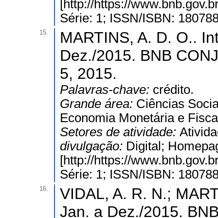
[http://https://www.bnb.gov
Série: 1; ISSN/ISBN: 18078
15.
MARTINS, A. D. O.. In
Dez./2015. BNB CONJ
5, 2015.
Palavras-chave:
crédito.
Grande área:
Ciências Socia
Economia Monetária e Fisca
Setores de atividade:
Ativida
divulgação:
Digital; Homepa
[http://https://www.bnb.gov
Série: 1; ISSN/ISBN: 18078
16.
VIDAL, A. R. N.; MARTI
Jan. a Dez./2015. 