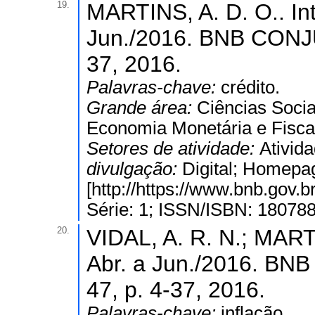
19.
MARTINS, A. D. O.. Int
Jun./2016. BNB CONJ
37, 2016.
Palavras-chave:
crédito.
Grande área:
Ciências Socia
Economia Monetária e Fisca
Setores de atividade:
Ativida
divulgação:
Digital; Homepa
[http://https://www.bnb.gov
Série: 1; ISSN/ISBN: 18078
20.
VIDAL, A. R. N.; MARTI
Abr. a Jun./2016. 
47, p. 4-37, 2016.
Palavras-chave:
inflação.