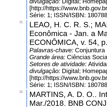
divulgação:
Digital; Homepa
[http://https://www.bnb.gov
Série: 1; ISSN/ISBN: 18078
31.
LEAO, H. C. R. S.; MAR
Econômica - Jan. a 
ECONÔMICA, v. 54, p.
Palavras-chave:
Conjuntura
Grande área:
Ciências Socia
Setores de atividade:
Ativida
divulgação:
Digital; Homepa
[http://https://www.bnb.gov
Série: 1; ISSN/ISBN: 18078
32.
MARTINS, A. D. O.. In
Mar./2018. BNB CON