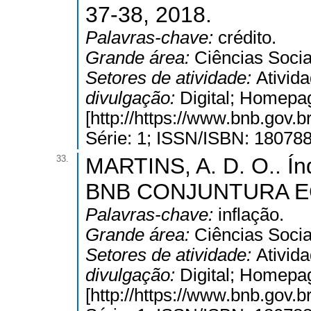
37-38, 2018.
Palavras-chave:
crédito.
Grande área:
Ciências Socia
Setores de atividade:
Ativida
divulgação:
Digital; Homepa
[http://https://www.bnb.gov
Série: 1; ISSN/ISBN: 18078
33.
MARTINS, A. D. O.. Índ
BNB CONJUNTURA ECON
Palavras-chave:
inflação.
Grande área:
Ciências Socia
Setores de atividade:
Ativida
divulgação:
Digital; Homepa
[http://https://www.bnb.gov