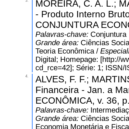
3.
MOREIRA, C. A. L.; MA
- Produto Interno Brut
CONJUNTURA ECONÔMIC
Palavras-chave:
Conjuntura
Grande área:
Ciências Socia
Teoria Econômica /
Especial
Digital; Homepage: [http://
cd_rce=42]; Série: 1; ISSN/
4.
ALVES, F. F.; MARTINS
Financeira - Jan. a
ECONÔMICA, v. 36, p.
Palavras-chave:
Intermediaç
Grande área:
Ciências Socia
Economia Monetária e Fiscal