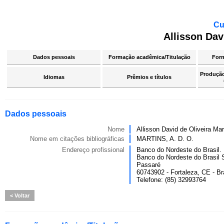
Cu
Allisson Dav
Dados pessoais
Formação acadêmica/Titulação
For
Produção 
Idiomas
Prêmios e títulos
Dados pessoais
Nome
Allisson David de Oliveira Mar
Nome em citações bibliográficas
MARTINS, A. D. O.
Endereço profissional
Banco do Nordeste do Brasil.
Banco do Nordeste do Brasil S
Passaré
60743902 - Fortaleza, CE - Br
Telefone: (85) 32993764
Voltar