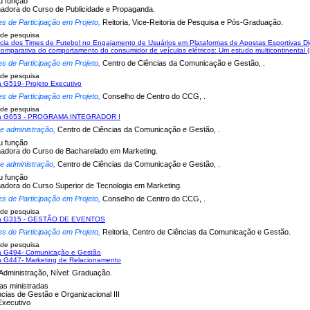
u função
adora do Curso de Publicidade e Propaganda.
es de Participação em Projeto,
Reitoria, Vice-Reitoria de Pesquisa e Pós-Graduação.
 de pesquisa
ncia dos Times de Futebol no Engajamento de Usuários em Plataformas de Apostas Esportivas Dig
comparativa do comportamento do consumidor de veículos elétricos: Um estudo multicontinental (B
es de Participação em Projeto,
Centro de Ciências da Comunicação e Gestão, .
 de pesquisa
na G519- Projeto Executivo
es de Participação em Projeto,
Conselho de Centro do CCG, .
 de pesquisa
ina G653 - PROGRAMA INTEGRADOR I
 e administração,
Centro de Ciências da Comunicação e Gestão, .
u função
adora do Curso de Bacharelado em Marketing.
 e administração,
Centro de Ciências da Comunicação e Gestão, .
u função
adora do Curso Superior de Tecnologia em Marketing.
es de Participação em Projeto,
Conselho de Centro do CCG, .
 de pesquisa
ina G315 - GESTÃO DE EVENTOS
es de Participação em Projeto,
Reitoria, Centro de Ciências da Comunicação e Gestão.
 de pesquisa
na G494- Comunicação e Gestão
na G447- Marketing de Relacionamento
Administração, Nível: Graduação.
nas ministradas
cias de Gestão e Organizacional III
Executivo