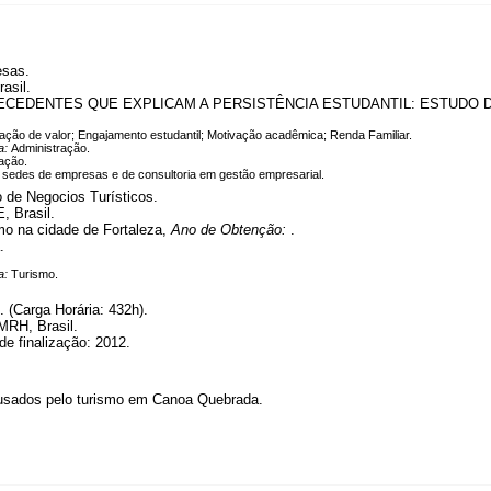
esas.
asil.
CEDENTES QUE EXPLICAM A PERSISTÊNCIA ESTUDANTIL: ESTUDO D
riação de valor; Engajamento estudantil; Motivação acadêmica; Renda Familiar.
a:
Administração.
ação.
 sedes de empresas e de consultoria em gestão empresarial.
 de Negocios Turísticos.
, Brasil.
smo na cidade de Fortaleza,
Ano de Obtenção:
.
.
a:
Turismo.
(Carga Horária: 432h).
MRH, Brasil.
de finalização: 2012.
ausados pelo turismo em Canoa Quebrada.