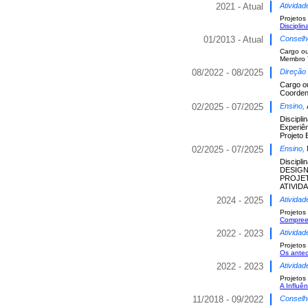
2021 - Atual
Atividad
Projetos
Discipl
01/2013 - Atual
Conselh
Cargo o
Membro T
08/2022 - 08/2025
Direção
Cargo o
Coorden
02/2025 - 07/2025
Ensino,
Discipli
Experiên
Projeto 
02/2025 - 07/2025
Ensino,
Discipli
DESIG
PROJE
ATIVI
2024 - 2025
Atividad
Projetos
Compreen
2022 - 2023
Atividad
Projetos
Os antec
2022 - 2023
Atividad
Projetos
A Influê
11/2018 - 09/2022
Conselh