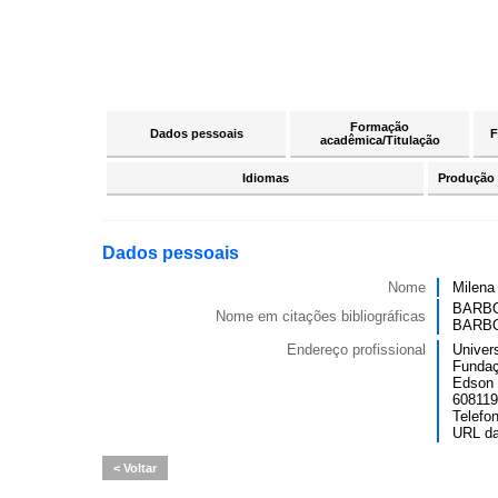
Formação
Dados pessoais
F
acadêmica/Titulação
Idiomas
Produção c
Dados pessoais
Nome
Milena
BARBOS
Nome em citações bibliográficas
BARB
Endereço profissional
Univer
Fundaç
Edson 
6081190
Telefo
URL d
Voltar