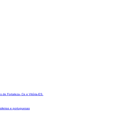
 de Fortaleza- Ce e Vitória-ES.
sileiras e portuguesas