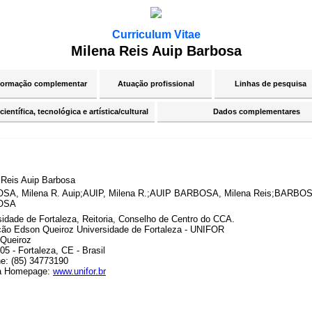
Curriculum Vitae
Milena Reis Auip Barbosa
ormação complementar
Atuação profissional
Linhas de pesquisa
ientífica, tecnológica e artística/cultural
Dados complementares
 Reis Auip Barbosa
A, Milena R. Auip;AUIP, Milena R.;AUIP BARBOSA, Milena Reis;BARBO
OSA
sidade de Fortaleza, Reitoria, Conselho de Centro do CCA.
ão Edson Queiroz Universidade de Fortaleza - UNIFOR
Queiroz
5 - Fortaleza, CE - Brasil
ne: (85) 34773190
a Homepage:
www.unifor.br