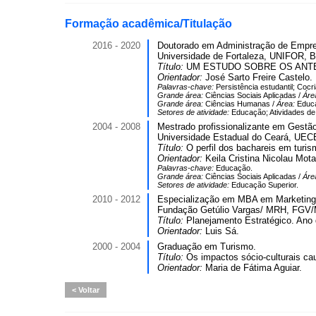
Formação acadêmica/Titulação
2016 - 2020
Doutorado em Administração de Empr
Universidade de Fortaleza, UNIFOR, Br
Título:
UM ESTUDO SOBRE OS ANTE
Orientador:
José Sarto Freire Castelo.
Palavras-chave:
Persistência estudantil; Coc
Grande área:
Ciências Sociais Aplicadas /
Áre
Grande área:
Ciências Humanas /
Área:
Educ
Setores de atividade:
Educação; Atividades de
2004 - 2008
Mestrado profissionalizante em Gestão
Universidade Estadual do Ceará, UECE
Título:
O perfil dos bachareis em turi
Orientador:
Keila Cristina Nicolau Mota
Palavras-chave:
Educação.
Grande área:
Ciências Sociais Aplicadas /
Áre
Setores de atividade:
Educação Superior.
2010 - 2012
Especialização em MBA em Marketing. 
Fundação Getúlio Vargas/ MRH, FGV/
Título:
Planejamento Estratégico. Ano 
Orientador:
Luis Sá.
2000 - 2004
Graduação em Turismo.
Título:
Os impactos sócio-culturais c
Orientador:
Maria de Fátima Aguiar.
Voltar