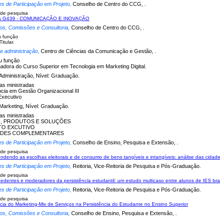
es de Participação em Projeto,
Conselho de Centro do CCG, .
 de pesquisa
ina G439 - COMUNICAÇÃO E INOVAÇÃO
os, Comissões e Consultoria,
Conselho de Centro do CCG, .
u função
itular.
 e administração,
Centro de Ciências da Comunicação e Gestão, .
u função
adora do Curso Superior em Tecnologia em Marketing Digital.
Administração, Nível: Graduação.
nas ministradas
cia em Gestão Organizacional III
Executivo
Marketing, Nível: Graduação.
nas ministradas
N, PRODUTOS E SOLUÇÕES
TO EXCUTIVO
DADES COMPLEMENTARES
es de Participação em Projeto,
Conselho de Ensino, Pesquisa e Extensão, .
 de pesquisa
dendo as escolhas eleitorais e de consumo de bens tangíveis e intangíveis: análise das cidades
es de Participação em Projeto,
Reitoria, Vice-Reitoria de Pesquisa e Pós-Graduação.
 de pesquisa
edentes e moderadores da persistência estudantil: um estudo multicaso entre alunos de IES bra
es de Participação em Projeto,
Reitoria, Vice-Reitoria de Pesquisa e Pós-Graduação.
 de pesquisa
ncia do Marketing-Mix de Serviços na Persistência do Estudante no Ensino Superior
os, Comissões e Consultoria,
Conselho de Ensino, Pesquisa e Extensão, .