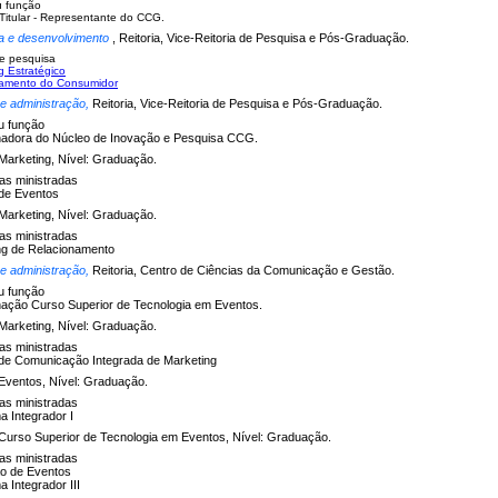
u função
itular - Representante do CCG.
a e desenvolvimento
, Reitoria, Vice-Reitoria de Pesquisa e Pós-Graduação.
e pesquisa
g Estratégico
amento do Consumidor
 e administração,
Reitoria, Vice-Reitoria de Pesquisa e Pós-Graduação.
u função
adora do Núcleo de Inovação e Pesquisa CCG.
Marketing, Nível: Graduação.
nas ministradas
de Eventos
Marketing, Nível: Graduação.
nas ministradas
ng de Relacionamento
 e administração,
Reitoria, Centro de Ciências da Comunicação e Gestão.
u função
ação Curso Superior de Tecnologia em Eventos.
Marketing, Nível: Graduação.
nas ministradas
de Comunicação Integrada de Marketing
Eventos, Nível: Graduação.
nas ministradas
 Integrador I
Curso Superior de Tecnologia em Eventos, Nível: Graduação.
nas ministradas
o de Eventos
 Integrador III