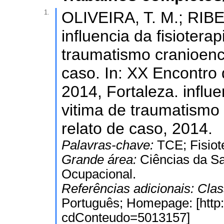
1.
OLIVEIRA, T. M.; RIBEIR
influencia da fisioter
traumatismo cranioence
caso. In: XX Encontro 
2014, Fortaleza. influ
vitima de traumatismo 
relato de caso, 2014.
Palavras-chave:
TCE; Fisiot
Grande área:
Ciências da S
Ocupacional.
Referências adicionais:
Clas
Português; Homepage: [http://
cdConteudo=5013157]