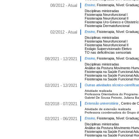
08/2012 - Atual
Ensino,
Fisioterapia, Nível: Gradua
Disciplinas ministradas
Fisioterapia Neurofuncional I
Fisioterapia Neurofuncional II
Fisioterapia Uro-Gineco e Obstetríc
Fisioterapia Dermatofuncional
02/2012 - Atual
Ensino,
Fisioterapia, Nível: Gradua
Disciplinas ministradas
Fisioterapia Neurofuncional I
Fisioterapia Neurofuncional II
Estágio Suipervisionado Eletivo
TO nas deficiências sensoriais
08/2021 - 12/2021
Ensino,
Fisioterapia, Nível: Gradua
Disciplinas ministradas
Análise da Postura Movimento Huma
Fisioterapia na Saúde Funcional Adul
Fisioterapia na Saúde Funcional Adul
Fisioterapia na Saúde Funcional Ho
02/2021 - 12/2021
Outras atividades técnico-científic
Atividade realizada
Professora Orientadora do Programa 
Gabriel De Sousa Peixoto, Juliana Barr
02/2018 - 07/2021
Extensão universitária
, Centro de 
Atividade de extensão realizada
Professora coordenadora do Grupo de
02/2021 - 06/2021
Ensino,
Fisioterapia, Nível: Gradua
Disciplinas ministradas
Análise da Postura Movimento Huma
Fisioterapia na Saúde Funcional Adul
Fisioterapia na Saúde Funcional Ho