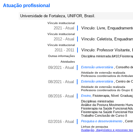
Atuação profissional
Universidade de Fortaleza, UNIFOR, Brasil.
Vínculo institucional
2021 - Atual
Vínculo: Livre, Enquadrament
Vínculo institucional
2012 - Atual
Vínculo: Celetista, Enquadram
Vínculo institucional
2011 - 2011
Vínculo: Professor Visitante,
Outras informações
Disciplina ministrada:&#10;Fisioterap
Atividades
09/2021 - Atual
Extensão universitária
, Conselho d
Atividade de extensão realizada
Professora coordenadora do Ambulató
08/2021 - Atual
Extensão universitária
, Centro de 
Atividade de extensão realizada
Professora coordenadora do Grupo EMD
08/2016 - Atual
Ensino,
Fisioterapia, Nível: Gradua
Disciplinas ministradas
Análise da Postura Movimento Huma
Fisioterapia na Saúde Funcional Adul
Fisioterapia na Saúde Funcional Ho
Trabalho Conclusão de Curso II
02/2016 - Atual
Pesquisa e desenvolvimento
, Cent
Linhas de pesquisa
Avaliação, diagnóstico e processo ter