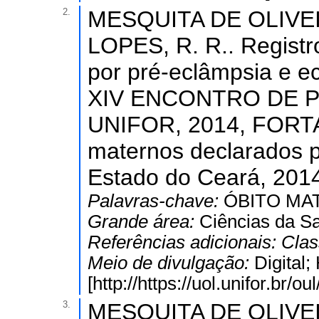
2.
MESQUITA DE OLIVEIR
LOPES, R. R.. Registr
por pré-eclâmpsia e e
XIV ENCONTRO DE 
UNIFOR, 2014, FORTAL
maternos declarados p
Estado do Ceará, 201
Palavras-chave:
ÓBITO MA
Grande área:
Ciências da S
Referências adicionais:
Clas
Meio de divulgação:
Digital
[http://https://uol.unifor.br
3.
MESQUITA DE OLIVEIR