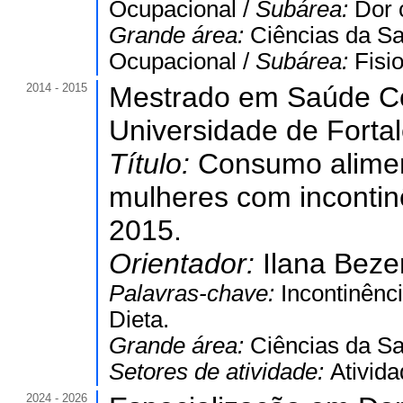
Ocupacional /
Subárea:
Dor 
Grande área:
Ciências da S
Ocupacional /
Subárea:
Fisio
2014 - 2015
Mestrado em Saúde Co
Universidade de Forta
Título:
Consumo aliment
mulheres com incontinê
2015.
Orientador:
Ilana Beze
Palavras-chave:
Incontinênci
Dieta.
Grande área:
Ciências da S
Setores de atividade:
Ativid
2024 - 2026