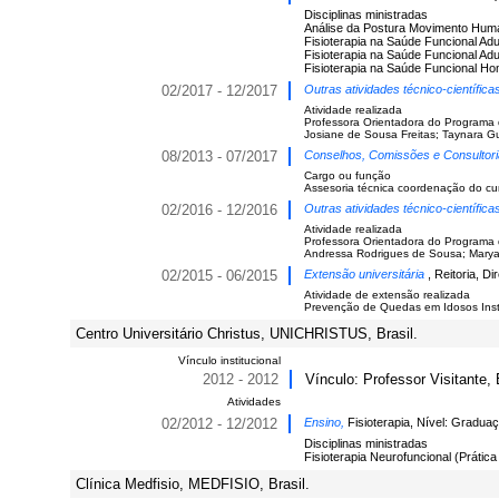
Disciplinas ministradas
Análise da Postura Movimento Huma
Fisioterapia na Saúde Funcional Adul
Fisioterapia na Saúde Funcional Adul
Fisioterapia na Saúde Funcional Ho
02/2017 - 12/2017
Outras atividades técnico-científic
Atividade realizada
Professora Orientadora do Programa 
Josiane de Sousa Freitas; Taynara Gu
08/2013 - 07/2017
Conselhos, Comissões e Consultor
Cargo ou função
Assesoria técnica coordenação do cur
02/2016 - 12/2016
Outras atividades técnico-científic
Atividade realizada
Professora Orientadora do Programa 
Andressa Rodrigues de Sousa; Marya
02/2015 - 06/2015
Extensão universitária
, Reitoria, D
Atividade de extensão realizada
Prevenção de Quedas em Idosos Instit
Centro Universitário Christus, UNICHRISTUS, Brasil.
Vínculo institucional
2012 - 2012
Vínculo: Professor Visitante,
Atividades
02/2012 - 12/2012
Ensino,
Fisioterapia, Nível: Gradua
Disciplinas ministradas
Fisioterapia Neurofuncional (Prática 
Clínica Medfisio, MEDFISIO, Brasil.