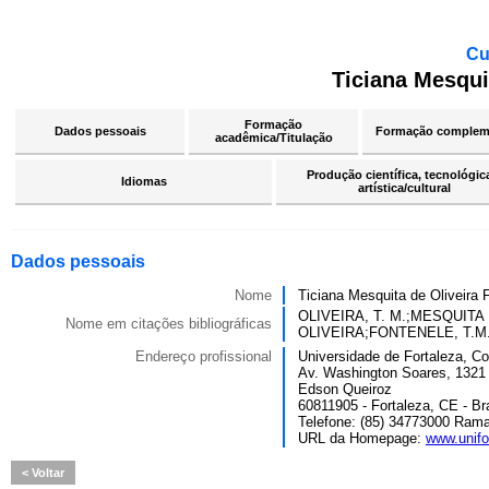
Cu
Ticiana Mesqui
Formação
Dados pessoais
Formação complem
acadêmica/Titulação
Produção científica, tecnológic
Idiomas
artística/cultural
Dados pessoais
Nome
Ticiana Mesquita de Oliveira 
OLIVEIRA, T. M.;MESQUITA
Nome em citações bibliográficas
OLIVEIRA;FONTENELE, T.M
Endereço profissional
Universidade de Fortaleza, C
Av. Washington Soares, 1321
Edson Queiroz
60811905 - Fortaleza, CE - Bra
Telefone: (85) 34773000 Rama
URL da Homepage:
www.unifo
Voltar