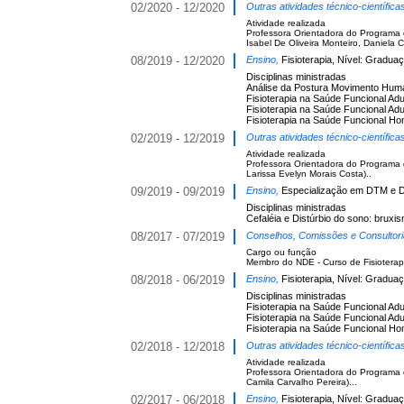
02/2020 - 12/2020
Outras atividades técnico-científic
Atividade realizada
Professora Orientadora do Programa 
Isabel De Oliveira Monteiro, Daniela 
08/2019 - 12/2020
Ensino,
Fisioterapia, Nível: Gradua
Disciplinas ministradas
Análise da Postura Movimento Huma
Fisioterapia na Saúde Funcional Adul
Fisioterapia na Saúde Funcional Adul
Fisioterapia na Saúde Funcional Ho
02/2019 - 12/2019
Outras atividades técnico-científic
Atividade realizada
Professora Orientadora do Programa 
Larissa Evelyn Morais Costa)..
09/2019 - 09/2019
Ensino,
Especialização em DTM e Do
Disciplinas ministradas
Cefaléia e Distúrbio do sono: bruxi
08/2017 - 07/2019
Conselhos, Comissões e Consultor
Cargo ou função
Membro do NDE - Curso de Fisioterap
08/2018 - 06/2019
Ensino,
Fisioterapia, Nível: Gradua
Disciplinas ministradas
Fisioterapia na Saúde Funcional Adul
Fisioterapia na Saúde Funcional Adul
Fisioterapia na Saúde Funcional Ho
02/2018 - 12/2018
Outras atividades técnico-científic
Atividade realizada
Professora Orientadora do Programa 
Camila Carvalho Pereira)...
02/2017 - 06/2018
Ensino,
Fisioterapia, Nível: Gradua