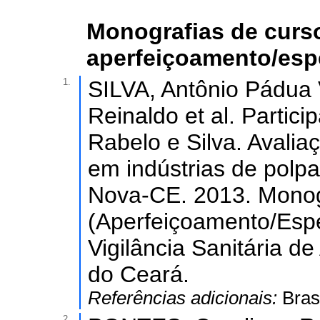
Monografias de curs
aperfeiçoamento/esp
1.
SILVA, Antônio Pádua
Reinaldo et al. Partic
Rabelo e Silva. Avalia
em indústrias de polp
Nova-CE. 2013. Monog
(Aperfeiçoamento/Esp
Vigilância Sanitária d
do Ceará.
Referências adicionais:
Bras
2.