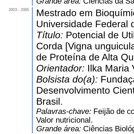
Grande área:
Ciências da S
2003 - 2005
Mestrado em Bioquími
Universidade Federal 
Título:
Potencial de Ut
Corda [Vigna unguicula
de Proteína de Alta Q
Orientador:
Ilka Maria
Bolsista do(a):
Fundaç
Desenvolvimento Cient
Brasil.
Palavras-chave:
Feijão de c
Valor nutricional.
Grande área:
Ciências Bioló