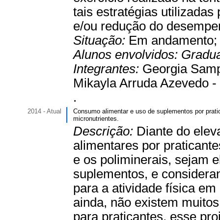
tais estratégias utilizada
e/ou redução do desempen
Situação:
Em andamento
Alunos envolvidos:
Gradu
Integrantes:
Georgia Samp
Mikayla Arruda Azevedo - 
.
2014 - Atual
Consumo alimentar e uso de suplementos por prat
micronutrientes.
Descrição:
Diante do ele
alimentares por praticantes
e os poliminerais, sejam e
suplementos, e consideran
para a atividade física em
ainda, não existem muito
para praticantes, esse pro