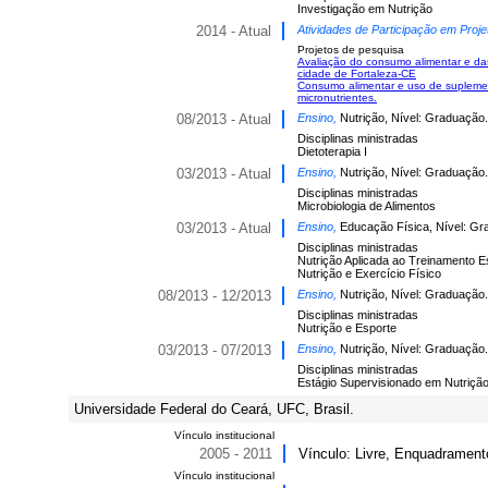
Investigação em Nutrição
2014 - Atual
Atividades de Participação em Proje
Projetos de pesquisa
Avaliação do consumo alimentar e das
cidade de Fortaleza-CE
Consumo alimentar e uso de supleme
micronutrientes.
08/2013 - Atual
Ensino,
Nutrição, Nível: Graduação.
Disciplinas ministradas
Dietoterapia I
03/2013 - Atual
Ensino,
Nutrição, Nível: Graduação.
Disciplinas ministradas
Microbiologia de Alimentos
03/2013 - Atual
Ensino,
Educação Física, Nível: Gr
Disciplinas ministradas
Nutrição Aplicada ao Treinamento E
Nutrição e Exercício Físico
08/2013 - 12/2013
Ensino,
Nutrição, Nível: Graduação.
Disciplinas ministradas
Nutrição e Esporte
03/2013 - 07/2013
Ensino,
Nutrição, Nível: Graduação.
Disciplinas ministradas
Estágio Supervisionado em Nutrição
Universidade Federal do Ceará, UFC, Brasil.
Vínculo institucional
2005 - 2011
Vínculo: Livre, Enquadrament
Vínculo institucional