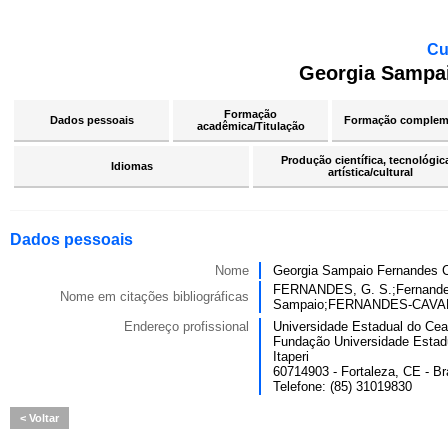
Cu
Georgia Sampai
Formação
Dados pessoais
Formação complem
acadêmica/Titulação
Produção científica, tecnológic
Idiomas
artística/cultural
Dados pessoais
Nome
Georgia Sampaio Fernandes 
FERNANDES, G. S.;Fernande
Nome em citações bibliográficas
Sampaio;FERNANDES-CAVAL
Endereço profissional
Universidade Estadual do Cea
Fundação Universidade Estad
Itaperi
60714903 - Fortaleza, CE - Br
Telefone: (85) 31019830
Voltar