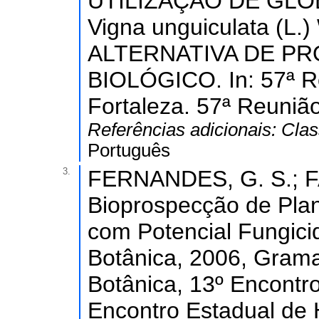
UTILIZAÇÃO DE GLO
Vigna unguiculata (L
ALTERNATIVA DE PR
BIOLÓGICO. In: 57ª R
Fortaleza. 57ª Reuniã
Referências adicionais:
Clas
Português
3.
FERNANDES, G. S.; FAR
Bioprospecção de Pla
com Potencial Fungici
Botânica, 2006, Gram
Botânica, 13º Encontr
Encontro Estadual de 