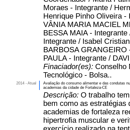
Moraes - Integrante / Herm
Henrique Pinho Oliveira - I
VÂNIA MARIA MACIEL ME
BESSA MAIA - Integrant
Integrante / Isabel Cristi
BARBOSA GRANGEIRO - I
PAULA - Integrante / DAV
Finaciador(es):
Conselho 
Tecnológico - Bolsa..
2014 - Atual
Avaliação do consumo alimentar e das condutas nut
academias da cidade de Fortaleza-CE
Descrição:
O trabalho tem
bem como as estratégias 
academias de fortaleza r
hipertrofia muscular e ver
exercício realizado na ten