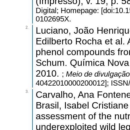
(Impresso), v. 19, p. 
Digital; Homepage: [doi:10
0102695X.
2.
Luciano, João Henrique
Edilberto Rocha et al. 
phenol compounds from 
Schum. Química Nova (
2010.
;
Meio de divulgaçã
40422010000200012]; ISSN/
3.
Carvalho, Ana Fontenel
Brasil, Isabel Cristian
assessment of the nutr
underexploited wild l