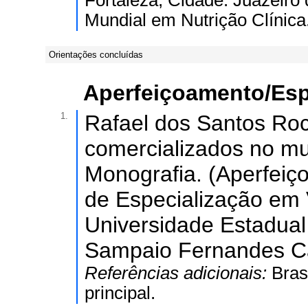
Fortaleza; Cidade: Juazeiro 
Mundial em Nutrição Clínica
Orientações concluídas
Aperfeiçoamento/Esp
1.
Rafael dos Santos Roch
comercializados no mu
Monografia. (Aperfei
de Especialização em V
Universidade Estadual
Sampaio Fernandes Ca
Referências adicionais:
Bras
principal.