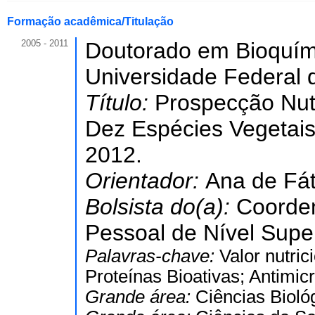
Formação acadêmica/Titulação
2005 - 2011
Doutorado em Bioquím
Universidade Federal 
Título:
Prospecção Nutr
Dez Espécies Vegetais
2012.
Orientador:
Ana de Fát
Bolsista do(a):
Coorde
Pessoal de Nível Super
Palavras-chave:
Valor nutri
Proteínas Bioativas; Antimicr
Grande área:
Ciências Bioló