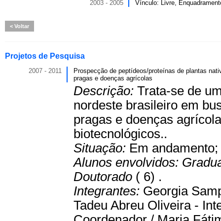
2003 - 2005
Vínculo: Livre, Enquadrament
Voltar
Projetos de Pesquisa
2007 - 2011
Prospecção de peptídeos/proteínas de plantas nativ
pragas e doenças agrícolas
Descrição:
Trata-se de um
nordeste brasileiro em bus
pragas e doenças agrícola
biotecnológicos..
Situação:
Em andamento
Alunos envolvidos:
Gradu
Doutorado
( 6) .
Integrantes:
Georgia Sampa
Tadeu Abreu Oliveira - Int
Coordenador / Maria Fátim