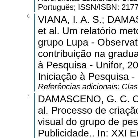
Português; ISSN/ISBN: 217
6.
VIANA, I. A. S.; DAM
et al. Um relatório me
grupo Lupa - Observat
contribuição na gradua
à Pesquisa - Unifor, 2
Iniciação à Pesquisa - 
Referências adicionais:
Clas
7.
DAMASCENO, G. C. C.;
al. Processo de criaçã
visual do grupo de pe
Publicidade.. In: XXI 