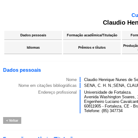
Cu
Claudio He
Dados pessoais
Formação acadêmica/Titulação
For
Produção 
Idiomas
Prêmios e títulos
Dados pessoais
Nome
Claudio Henrique Nunes de S
Nome em citações bibliográficas
SENA, C. H. N.;SENA, CLAU
Endereço profissional
Universidade de Fortaleza.
Avenida Washington Soares, 
Engenheiro Luciano Cavalcan
60811905 - Fortaleza, CE - Bra
Telefone: (85) 347734
Voltar