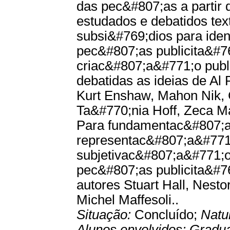
das pec&#807;as a partir
estudados e debatidos tex
subsi&#769;dios para ide
pec&#807;as publicita&#76
criac&#807;a&#771;o publi
debatidas as ideias de Al R
Kurt Enshaw, Mahon Nik, C
Ta&#770;nia Hoff, Zeca M
Para fundamentac&#807;a&
representac&#807;a&#771
subjetivac&#807;a&#771;o 
pec&#807;as publicita&#76
autores Stuart Hall, Nesto
Michel Maffesoli..
Situação:
Concluído;
Natu
Alunos envolvidos:
Gradu