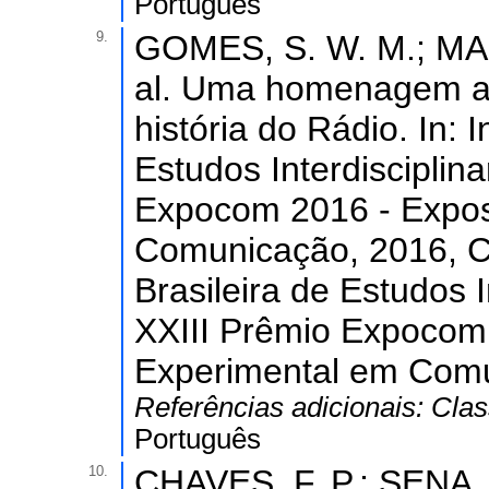
Português
9.
GOMES, S. W. M.; MA
al. Uma homenagem a 
história do Rádio. In: 
Estudos Interdiscipli
Expocom 2016 - Expos
Comunicação, 2016, C
Brasileira de Estudos 
XXIII Prêmio Expocom
Experimental em Comu
Referências adicionais:
Clas
Português
10.
CHAVES, F. P.; SENA, C