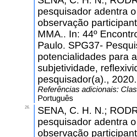
SENA, C. H. N.; RODR
pesquisador adentra o
observação participant
MMA.. In: 44º Encont
Paulo. SPG37- Pesquisa
potencialidades para a
subjetividade, reflexiv
pesquisador(a)., 2020.
Referências adicionais:
Clas
Português
26.
SENA, C. H. N.; RODR
pesquisador adentra o
observação participant