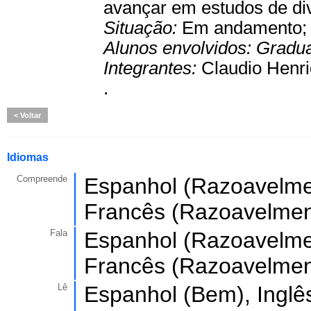
avançar em estudos de di
Situação:
Em andamento
Alunos envolvidos:
Gradu
Integrantes:
Claudio Henr
.
Voltar
Idiomas
Compreende
Espanhol (Razoavelmen
Francês (Razoavelmen
Fala
Espanhol (Razoavelmen
Francês (Razoavelmen
Lê
Espanhol (Bem), Inglê