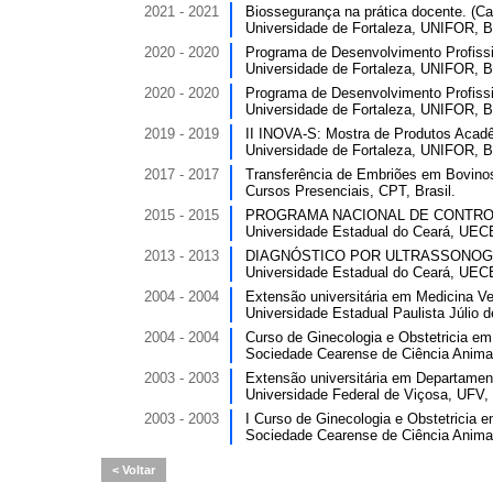
2021 - 2021
Biossegurança na prática docente. (Car
Universidade de Fortaleza, UNIFOR, Br
2020 - 2020
Programa de Desenvolvimento Profissi
Universidade de Fortaleza, UNIFOR, Br
2020 - 2020
Programa de Desenvolvimento Profissi
Universidade de Fortaleza, UNIFOR, Br
2019 - 2019
II INOVA-S: Mostra de Produtos Acadê
Universidade de Fortaleza, UNIFOR, Br
2017 - 2017
Transferência de Embriões em Bovinos.
Cursos Presenciais, CPT, Brasil.
2015 - 2015
PROGRAMA NACIONAL DE CONTROLE
Universidade Estadual do Ceará, UECE
2013 - 2013
DIAGNÓSTICO POR ULTRASSONOGRAF
Universidade Estadual do Ceará, UECE
2004 - 2004
Extensão universitária em Medicina Vet
Universidade Estadual Paulista Júlio 
2004 - 2004
Curso de Ginecologia e Obstetricia em 
Sociedade Cearense de Ciência Animal
2003 - 2003
Extensão universitária em Departament
Universidade Federal de Viçosa, UFV, 
2003 - 2003
I Curso de Ginecologia e Obstetricia e
Sociedade Cearense de Ciência Animal
Voltar