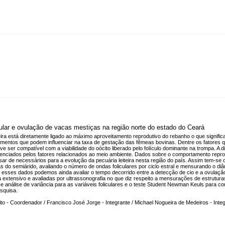
cular e ovulação de vacas mestiças na região norte do estado do Ceará
ira está diretamente ligado ao máximo aproveitamento reprodutivo do rebanho o que significa
lementos que podem influenciar na taxa de gestação das fêmeas bovinas. Dentre os fatore
ve ser compatível com a viabilidade do oócito liberado pelo folículo dominante na trompa. A
luenciados pelos fatores relacionados ao meio ambiente. Dados sobre o comportamento repr
 de necessários para a evolução da pecuária leiteira nesta região do país. Assim tem-se o 
as do semiárido, avaliando o número de ondas foliculares por ciclo estral e mensurando o diâ
om esses dados podemos ainda avaliar o tempo decorrido entre a detecção de cio e a ovulaçã
extensivo e avaliadas por ultrassonografia no que diz respeito a mensurações de estruturas
e análise de variância para as variáveis foliculares e o teste Student Newman Keuls para 
squisa.
o - Coordenador / Francisco José Jorge - Integrante / Michael Nogueira de Medeiros - Integ