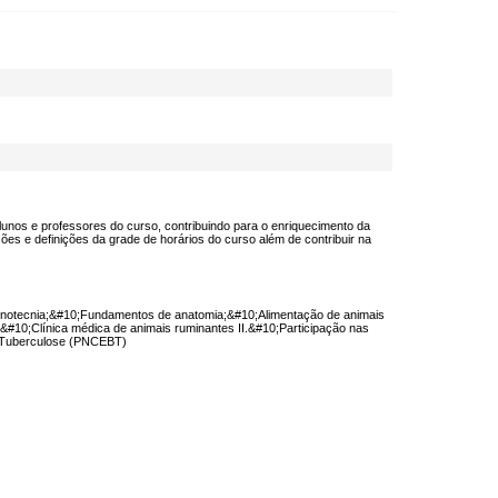
nos e professores do curso, contribuindo para o enriquecimento da
s e definições da grade de horários do curso além de contribuir na
;Cinotecnia;&#10;Fundamentos de anatomia;&#10;Alimentação de animais
;&#10;Clínica médica de animais ruminantes II.&#10;Participação nas
 e Tuberculose (PNCEBT)