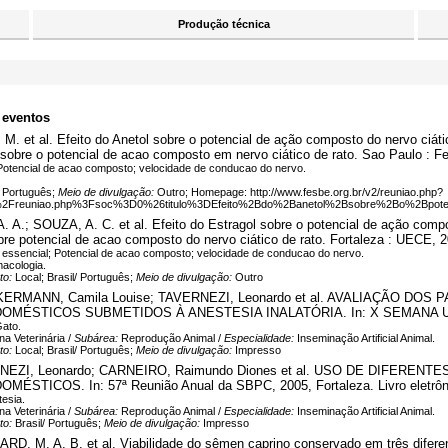
Produção técnica
 eventos
. M. et al. Efeito do Anetol sobre o potencial de ação composto do ne
e o potencial de acao composto em nervo ciático de rato. Sao Paulo : Fesb
; Potencial de acao composto; velocidade de conducao do nervo.
/ Português;
Meio de divulgação:
Outro; Homepage: http://www.fesbe.org.br/v2/reuniao.php?
2%2Freuniao.php%3Fsoc%3D0%26titulo%3DEfeito%2Bdo%2Banetol%2Bsobre%2Bo%2B
.; SOUZA, A. C. et al. Efeito do Estragol sobre o potencial de ação compos
bre potencial de acao composto do nervo ciático de rato. Fortaleza : UECE, 2
o essencial; Potencial de acao composto; velocidade de conducao do nervo.
acologia.
to:
Local; Brasil/ Português;
Meio de divulgação:
Outro
; ACKERMANN, Camila Louise; TAVERNEZI, Leonardo et al. AVALIAÇÃO
STICOS SUBMETIDOS À ANESTESIA INALATÓRIA. In: X SEMANA UNIVER
Gato.
na Veterinária /
Subárea:
Reprodução Animal /
Especialidade:
Inseminação Artificial Animal.
to:
Local; Brasil/ Português;
Meio de divulgação:
Impresso
RNEZI, Leonardo; CARNEIRO, Raimundo Diones et al. USO DE DIFER
COS. In: 57ª Reunião Anual da SBPC, 2005, Fortaleza. Livro eletrônic
tesia.
na Veterinária /
Subárea:
Reprodução Animal /
Especialidade:
Inseminação Artificial Animal.
to:
Brasil/ Português;
Meio de divulgação:
Impresso
NARD, M. A. B. et al. Viabilidade do sêmen caprino conservado em três diferen