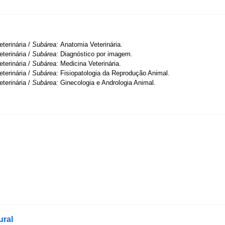
terinária /
Subárea:
Anatomia Veterinária.
terinária /
Subárea:
Diagnóstico por imagem.
terinária /
Subárea:
Medicina Veterinária.
terinária /
Subárea:
Fisiopatologia da Reprodução Animal.
terinária /
Subárea:
Ginecologia e Andrologia Animal.
ural