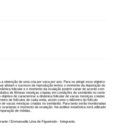
 a obtenção de uma cria por vaca por ano. Para se atingir esse objetivo
s que afetam o sucesso da reprodução temos o momento da deposição do
 dinâmica folicular e o momento da ovulação podem variar de acordo com
odutivo de fêmeas mestiças criadas em condições do semiárido no norte
objetivo de caracterizar a dinâmica folicular de vacas mestiças criadas
metro de folículos de cada onda, assim como o diâmetro do folículo
o de vacas mestiças criadas no semiárido. Para tanto serão monitoradas
 ovarianas e momento da ovulação. Na análise estatística será utilizado
comparação de médias..
rante / Emmanuelle Lima de Figueiredo - Integrante.