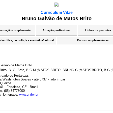
Curriculum Vitae
Bruno Galvão de Matos Brito
ormação complementar
Atuação profissional
Linhas de pesquisa
ientífica, tecnológica e artística/cultural
Dados complementares
Galvão de Matos Brito
Brito, B. G.;Brito, B.G.M.;MATOS-BRITO, BRUNO G.;MATOS'BRITO, B.G.;Br
sidade de Fortaleza.
a Washington Soares - até 3737 - lado ímpar
Queiroz
1 - Fortaleza, CE - Brasil
ne: (85) 34773000
a Homepage:
www.unifor.br