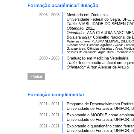
Formação acadêmica/Titulação
2006 - 2008
Mestrado em Zootecnia.
Universidade Federal do Ceará, UFC, B
Título:
VIABILIDADE DO SÊMEN CAPRI
Obtenção:
2011.
Orientador:
ANA CLAUDIA NASCIME
Bolsista do(a):
Conselho Nacional de D
Palavras-chave:
PLASMA SEMINAL; DILUID
Grande área:
Ciências Agrárias /
Área:
Zootec
Grande área:
Ciências Agrárias /
Área:
Medicin
Setores de atividade:
Agricultura, Pecuária e 
2000 - 2005
Graduação em Medicina Veterinária.
Título:
Inseminação artificial em equin
Orientador:
Airton Alencar de Araújo.
Voltar
Formação complementar
2021 - 2021
Programa de Desenvolvimento Profissi
Universidade de Fortaleza, UNIFOR, Br
2021 - 2021
Explorando o MOODLE como ambiente vi
Universidade de Fortaleza, UNIFOR, Br
2021 - 2021
Explorando o questionário como ferrra
Universidade de Fortaleza, UNIFOR, Br