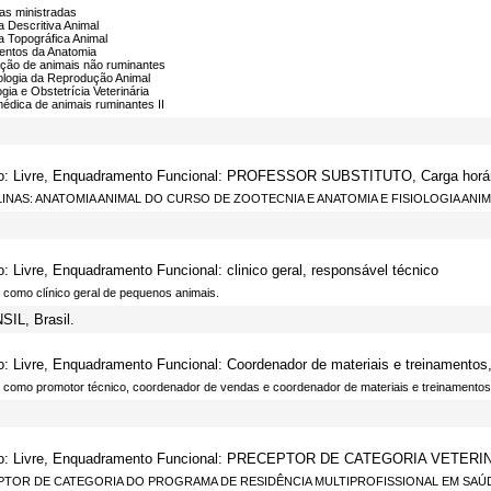
nas ministradas
 Descritiva Animal
a Topográfica Animal
ntos da Anatomia
ação de animais não ruminantes
ologia da Reprodução Animal
gia e Obstetrícia Veterinária
médica de animais ruminantes II
o: Livre, Enquadramento Funcional: PROFESSOR SUBSTITUTO, Carga horár
LINAS: ANATOMIA ANIMAL DO CURSO DE ZOOTECNIA E ANATOMIA E FISIOLOGIA A
o: Livre, Enquadramento Funcional: clinico geral, responsável técnico
 como clínico geral de pequenos animais.
SIL, Brasil.
o: Livre, Enquadramento Funcional: Coordenador de materiais e treinamentos,
 como promotor técnico, coordenador de vendas e coordenador de materiais e treinamentos
lo: Livre, Enquadramento Funcional: PRECEPTOR DE CATEGORIA VETERINÁR
TOR DE CATEGORIA DO PROGRAMA DE RESIDÊNCIA MULTIPROFISSIONAL EM SAÚD