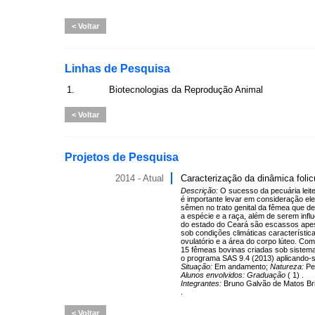
Voltar
Linhas de Pesquisa
1.
Biotecnologias da Reprodução Animal
Voltar
Projetos de Pesquisa
2014 - Atual
Caracterização da dinâmica foli
Descrição:
O sucesso da pecuária leite
é importante levar em consideração e
sêmen no trato genital da fêmea que de
a espécie e a raça, além de serem inf
do estado do Ceará são escassos apesar
sob condições climáticas característic
ovulatório e a área do corpo lúteo. C
15 fêmeas bovinas criadas sob sistema 
o programa SAS 9.4 (2013) aplicando-s
Situação:
Em andamento;
Natureza:
Pe
Alunos envolvidos:
Graduação
( 1) .
Integrantes:
Bruno Galvão de Matos Brit
.
Voltar