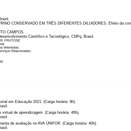
rasil.
NO CONSERVADO EM TRÊS DIFERENTES DILUIDORES: Efeito da concentraç
NTO CAMPOS.
esenvolvimento Científico e Tecnológico, CNPq, Brasil.
OR; FRUTOSE.
nia.
a Veterinária.
Serviços Relacionados.
os.
onal em Educação 2021. (Carga horária: 9h).
asil.
rtual de aprendizagem. (Carga horária: 40h).
asil.
menta de avaliação no AVA UNIFOR. (Carga horária: 40h).
asil.