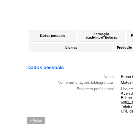
Formação
Dados pessoais
F
acadêmica/Titulação
Idiomas
Produção c
Dados pessoais
Nome
Bruno 
Nome em citações bibliográficas
Matos-
Endereço profissional
Univer
Avenid
Edson 
6081134
Telefo
URL d
Voltar