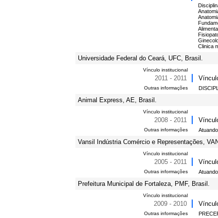
Discipli
Anatomia
Anatomi
Fundame
Aliment
Fisiopat
Ginecolo
Clinica 
Universidade Federal do Ceará, UFC, Brasil.
Vínculo institucional
2011 - 2011
Víncul
Outras informações
DISCIP
Animal Express, AE, Brasil.
Vínculo institucional
2008 - 2011
Víncul
Outras informações
Atuando
Vansil Indústria Comércio e Representações, VAN
Vínculo institucional
2005 - 2011
Víncul
Outras informações
Atuando
Prefeitura Municipal de Fortaleza, PMF, Brasil.
Vínculo institucional
2009 - 2010
Víncu
Outras informações
PRECEP