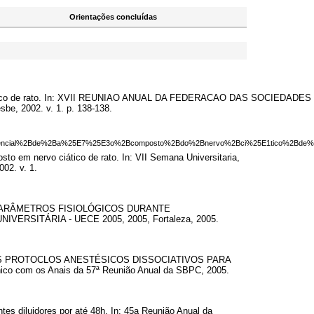
Orientações concluídas
rvo ciático de rato. In: XVII REUNIAO ANUAL DA FEDERACAO DAS SOCIEDAD
e, 2002. v. 1. p. 138-138.
potencial%2Bde%2Ba%25E7%25E3o%2Bcomposto%2Bdo%2Bnervo%2Bci%25E1tico%2Bde
to em nervo ciático de rato. In: VII Semana Universitaria,
002. v. 1.
 DOS PARÂMETROS FISIOLÓGICOS DURANTE
SITÁRIA - UECE 2005, 2005, Fortaleza, 2005.
ENTES PROTOCLOS ANESTÉSICOS DISSOCIATIVOS PARA
o com os Anais da 57ª Reunião Anual da SBPC, 2005.
tes diluidores por até 48h. In: 45a Reunião Anual da