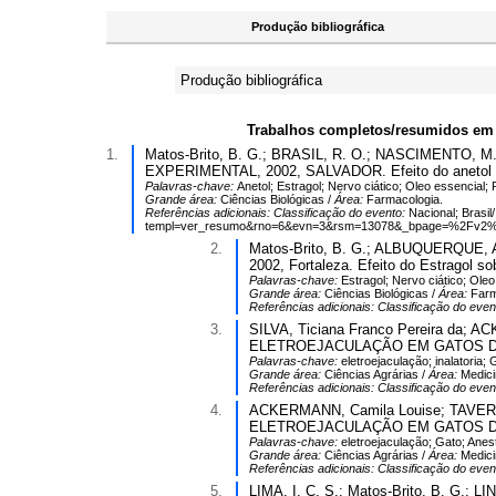
Produção bibliográfica
Produção bibliográfica
Trabalhos completos/resumidos em
1.
Matos-Brito, B. G.; BRASIL, R. O.; NASCIMENTO, M
EXPERIMENTAL, 2002, SALVADOR. Efeito do anetol sobr
Palavras-chave:
Anetol; Estragol; Nervo ciático; Oleo essencial
Grande área:
Ciências Biológicas /
Área:
Farmacologia.
Referências adicionais:
Classificação do evento:
Nacional; Brasil
templ=ver_resumo&rno=6&evn=3&rsm=13078&_bpage=%2Fv
2.
Matos-Brito, B. G.; ALBUQUERQUE, A. A
2002, Fortaleza. Efeito do Estragol so
Palavras-chave:
Estragol; Nervo ciático; Ole
Grande área:
Ciências Biológicas /
Área:
Farm
Referências adicionais:
Classificação do even
3.
SILVA, Ticiana Franco Pereira da
ELETROEJACULAÇÃO EM GATOS DOMÉ
Palavras-chave:
eletroejaculação; inalatoria; 
Grande área:
Ciências Agrárias /
Área:
Medici
Referências adicionais:
Classificação do even
4.
ACKERMANN, Camila Louise; TAVE
ELETROEJACULAÇÃO EM GATOS DOMÉSTI
Palavras-chave:
eletroejaculação; Gato; Anes
Grande área:
Ciências Agrárias /
Área:
Medici
Referências adicionais:
Classificação do even
5.
LIMA, I. C. S.; Matos-Brito, B. G.; LI