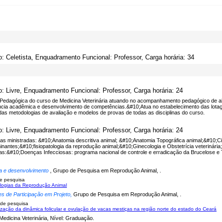
o: Celetista, Enquadramento Funcional: Professor, Carga horária: 34
o: Livre, Enquadramento Funcional: Professor, Carga horária: 24
Pedagógica do curso de Medicina Veterinária atuando no acompanhamento pedagógico de alu
ncia acadêmica e desenvolvimento de competências.&#10;Atua no estabelecimento das lotaçõe
das metodologias de avaliação e modelos de provas de todas as disciplinas do curso.
o: Livre, Enquadramento Funcional: Professor, Carga horária: 24
inas ministradas: &#10;Anatomia descritiva animal; &#10;Anatomia Topográfica animal;&#10
nantes;&#10;fisiopatologia da reprodução animal;&#10;Ginecologia e Obstetrícia veterinária
inas:&#10;Doenças Infecciosas: programa nacional de controle e erradicação da Brucelose
a e desenvolvimento
, Grupo de Pesquisa em Reprodução Animal, .
e pesquisa
logias da Reprodução Animal
es de Participação em Projeto,
Grupo de Pesquisa em Reprodução Animal, .
 de pesquisa
ização da dinâmica folicular e ovulação de vacas mestiças na região norte do estado do Ceará
Medicina Veterinária, Nível: Graduação.