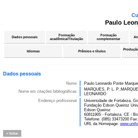
Cu
Paulo Leon
Formação
Formação
Dados pessoais
At
acadêmica/Titulação
complementar
Produção 
Idiomas
Prêmios e títulos
Dados pessoais
Nome
Paulo Leonardo Ponte Marqu
MARQUES, P. L. P.;MARQ
Nome em citações bibliográficas
LEONARDO
Endereço profissional
Universidade de Fortaleza, G
Fundação Edson Queiroz Univ
Edson Queiroz
60811905 - Fortaleza, CE - Bra
Telefone: (085) 33473200 Fax
URL da Homepage:
www.unifo
Voltar