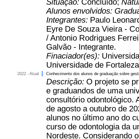
Situação:
Concluído;
Natu
Alunos envolvidos:
Gradu
Integrantes:
Paulo Leonard
Eyre De Souza Vieira - Coo
/ Antonio Rodrigues Ferrei
Galvão - Integrante.
Finaciador(es):
Universida
Universidade de Fortaleza 
2022 - Atual
Conhecimento dos alunos de graduação sobre gestã
Descrição:
O projeto se p
e graduandos de uma univ
consultório odontológico. 
de agosto a outubro de 2
alunos no último ano do c
curso de odontologia da u
Nordeste. Considerando o