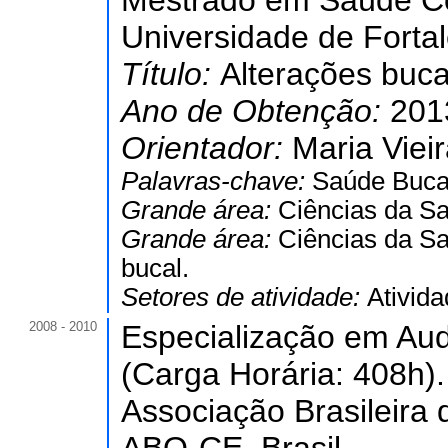
Mestrado em Saúde Co
Universidade de Forta
Título:
Alterações buca
Ano de Obtenção:
201
Orientador:
Maria Viei
Palavras-chave:
Saúde Bucal
Grande área:
Ciências da S
Grande área:
Ciências da S
bucal.
Setores de atividade:
Ativid
2008 - 2010
Especialização em Aud
(Carga Horária: 408h).
Associação Brasileira