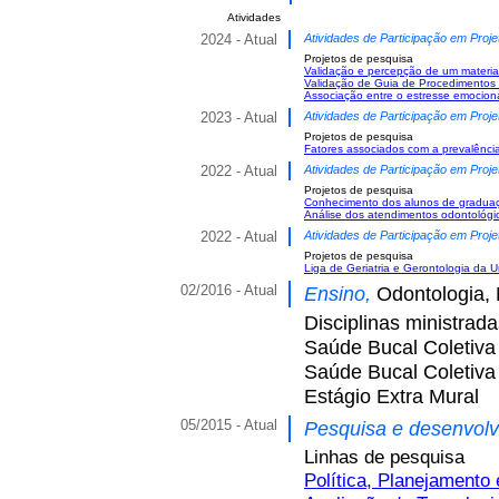
Atividades
2024 - Atual
Atividades de Participação em Proje
Projetos de pesquisa
Validação e percepção de um material
Validação de Guia de Procedimentos
Associação entre o estresse emocional
2023 - Atual
Atividades de Participação em Proje
Projetos de pesquisa
Fatores associados com a prevalência
2022 - Atual
Atividades de Participação em Proje
Projetos de pesquisa
Conhecimento dos alunos de graduaç
Análise dos atendimentos odontológi
2022 - Atual
Atividades de Participação em Proje
Projetos de pesquisa
Liga de Geriatria e Gerontologia da Un
02/2016 - Atual
Ensino,
Odontologia, 
Disciplinas ministrad
Saúde Bucal Coletiva 
Saúde Bucal Coletiva 
Estágio Extra Mural
05/2015 - Atual
Pesquisa e desenvol
Linhas de pesquisa
Política, Planejament