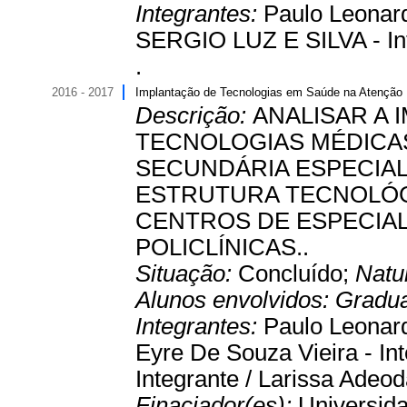
Integrantes:
Paulo Leonar
SERGIO LUZ E SILVA - Int
.
2016 - 2017
Implantação de Tecnologias em Saúde na Atenção 
Descrição:
ANALISAR A 
TECNOLOGIAS MÉDICA
SECUNDÁRIA ESPECIAL
ESTRUTURA TECNOLÓGI
CENTROS DE ESPECIA
POLICLÍNICAS..
Situação:
Concluído;
Natu
Alunos envolvidos:
Gradu
Integrantes:
Paulo Leonar
Eyre De Souza Vieira - Int
Integrante / Larissa Adeod
Finaciador(es):
Universida