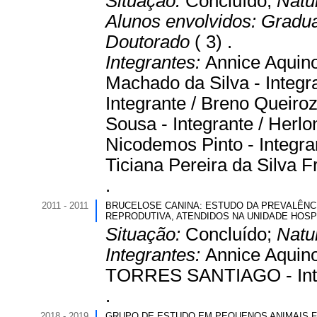
Situação:
Concluído;
Natu
Alunos envolvidos:
Gradu
Doutorado
( 3) .
Integrantes:
Annice Aquino
Machado da Silva - Integr
Integrante / Breno Queiroz
Sousa - Integrante / Herlo
Nicodemos Pinto - Integran
Ticiana Pereira da Silva F
.
2011 - 2011
BRUCELOSE CANINA: ESTUDO DA PREVALÊNC
REPRODUTIVA, ATENDIDOS NA UNIDADE HOSP
Situação:
Concluído;
Natu
Integrantes:
Annice Aquin
TORRES SANTIAGO - Inte
.
2018 - 2019
GRUPO DE ESTUDO EM PEQUENOS ANIMAIS 