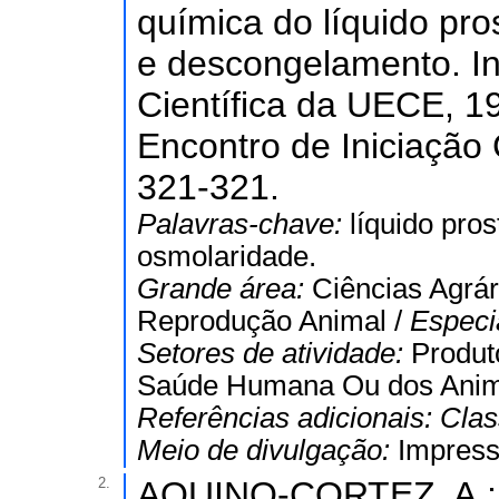
química do líquido pr
e descongelamento. In:
Científica da UECE, 19
Encontro de Iniciação 
321-321.
Palavras-chave:
líquido pro
osmolaridade.
Grande área:
Ciências Agrár
Reprodução Animal /
Especi
Setores de atividade:
Produt
Saúde Humana Ou dos Anim
Referências adicionais:
Clas
Meio de divulgação:
Impres
2.
AQUINO-CORTEZ, A.; 