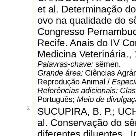
et al. Determinação d
ovo na qualidade do s
Congresso Pernambuca
Recife. Anais do IV 
Medicina Veterinária.,
Palavras-chave:
sêmen.
Grande área:
Ciências Agrár
Reprodução Animal /
Especi
Referências adicionais:
Clas
Português;
Meio de divulga
5.
SUCUPIRA, B. P.; UC
al. Conservação do s
diferentes diluentes.