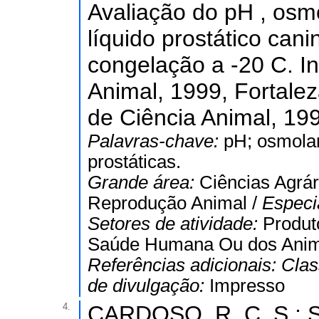
Avaliação do pH , osmo
líquido prostático can
congelação a -20 C. I
Animal, 1999, Fortale
de Ciência Animal, 199
Palavras-chave:
pH; osmolar
prostáticas.
Grande área:
Ciências Agrár
Reprodução Animal /
Especi
Setores de atividade:
Produt
Saúde Humana Ou dos Anim
Referências adicionais:
Clas
de divulgação:
Impresso
4.
CARDOSO, R. C. S.; S