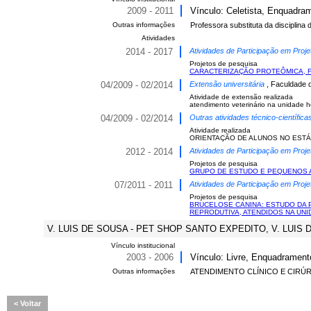
2009 - 2011
Vínculo: Celetista, Enquadram
Outras informações
Professora substituta da disciplina
Atividades
2014 - 2017
Atividades de Participação em Proje
Projetos de pesquisa
CARACTERIZAÇÃO PROTEÔMICA, FÍ
04/2009 - 02/2014
Extensão universitária
, Faculdade d
Atividade de extensão realizada
atendimento veterinário na unidade ho
04/2009 - 02/2014
Outras atividades técnico-científic
Atividade realizada
ORIENTAÇÃO DE ALUNOS NO ESTÁ
2012 - 2014
Atividades de Participação em Proje
Projetos de pesquisa
GRUPO DE ESTUDO E PEQUENOS 
07/2011 - 2011
Atividades de Participação em Proje
Projetos de pesquisa
BRUCELOSE CANINA: ESTUDO DA 
REPRODUTIVA, ATENDIDOS NA UN
V. LUIS DE SOUSA - PET SHOP SANTO EXPEDITO, V. LUIS DE
Vínculo institucional
2003 - 2006
Vínculo: Livre, Enquadramen
Outras informações
ATENDIMENTO CLÍNICO E CIRÚ
Voltar