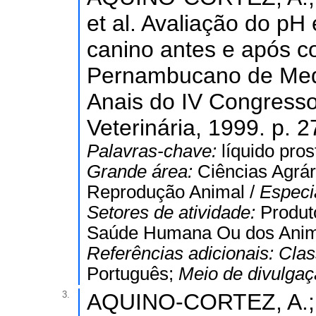
et al. Avaliação do pH
canino antes e após c
Pernambucano de Medic
Anais do IV Congress
Veterinária, 1999. p. 
Palavras-chave:
líquido pro
Grande área:
Ciências Agrár
Reprodução Animal /
Especi
Setores de atividade:
Produt
Saúde Humana Ou dos Anim
Referências adicionais:
Clas
Português;
Meio de divulga
3.
AQUINO-CORTEZ, A.; CO