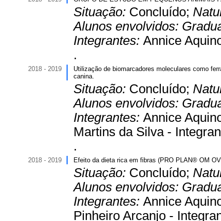
Situação:
Concluído;
Natu
Alunos envolvidos:
Gradu
Integrantes:
Annice Aquino
.
2018 - 2019
Utilização de biomarcadores moleculares como ferra
canina.
Situação:
Concluído;
Natu
Alunos envolvidos:
Gradu
Integrantes:
Annice Aquino
Martins da Silva - Integran
.
2018 - 2019
Efeito da dieta rica em fibras (PRO PLAN® OM O
Situação:
Concluído;
Natu
Alunos envolvidos:
Gradu
Integrantes:
Annice Aquino
Pinheiro Arcanjo - Integran