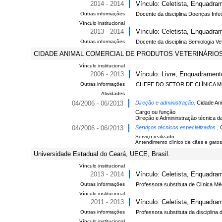
2014 - 2014
Vínculo: Celetista, Enquadram
Outras informações
Docente da disciplina Doenças Infe
Vínculo institucional
2013 - 2014
Vínculo: Celetista, Enquadram
Outras informações
Docente da disciplina Semiologia Vet
CIDADE ANIMAL COMERCIAL DE PRODUTOS VETERINÁRIOS, 
Vínculo institucional
2006 - 2013
Vínculo: Livre, Enquadramen
Outras informações
CHEFE DO SETOR DE CLÍNICA M
Atividades
04/2006 - 06/2013
Direção e administração,
Cidade Ani
Cargo ou função
Direção e Admininstração técnica da
04/2006 - 06/2013
Serviços técnicos especializados
, 
Serviço realizado
Antendimento clínico de cães e gatos
Universidade Estadual do Ceará, UECE, Brasil.
Vínculo institucional
2013 - 2014
Vínculo: Celetista, Enquadram
Outras informações
Professora substituta de Clínica M
Vínculo institucional
2011 - 2013
Vínculo: Celetista, Enquadram
Outras informações
Professora substituta da disciplina 
Vínculo institucional