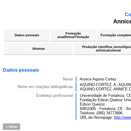
Cu
Annic
Formação
Dados pessoais
Formação complem
acadêmica/Titulação
Produção científica, tecnológic
Idiomas
artística/cultural
Dados pessoais
Nome
Annice Aquino Cortez
AQUINO-CORTEZ, A.;AQUIN
Nome em citações bibliográficas
AQUINO;CORTEZ, ANNICE 
Endereço profissional
Universidade de Fortaleza
Fundação Edson Queiroz Univ
Edson Queiroz
60811905 - Fortaleza, CE - Bra
Telefone: (085) 34773896
URL da Homepage:
http://www
Voltar