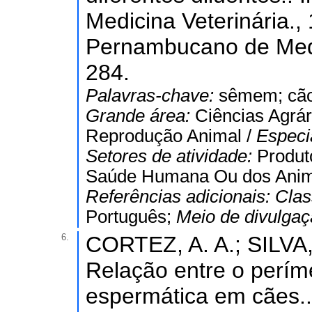
Medicina Veterinária.,
Pernambucano de Medic
284.
Palavras-chave:
sêmem; cão;
Grande área:
Ciências Agrár
Reprodução Animal /
Especi
Setores de atividade:
Produt
Saúde Humana Ou dos Anim
Referências adicionais:
Clas
Português;
Meio de divulga
6.
CORTEZ, A. A.; SILVA,
Relação entre o perím
espermática em cães.