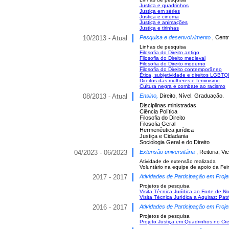
Justiça e quadrinhos
Justiça em séries
Justiça e cinema
Justiça e animações
Justiça e tirinhas
10/2013 - Atual
Pesquisa e desenvolvimento
, Cent
Linhas de pesquisa
Filosofia do Direito antigo
Filosofia do Direito medieval
Filosofia do Direito moderno
Filosofia do Direito contemporâneo
Ética, subjetividade e direitos LGBT
Direitos das mulheres e feminismo
Cultura negra e combate ao racismo
08/2013 - Atual
Ensino,
Direito, Nível: Graduação.
Disciplinas ministradas
Ciência Política
Filosofia do Direito
Filosofia Geral
Hermenêutica jurídica
Justiça e Cidadania
Sociologia Geral e do Direito
04/2023 - 06/2023
Extensão universitária
, Reitoria, 
Atividade de extensão realizada
Voluntário na equipe de apoio da Fei
2017 - 2017
Atividades de Participação em Proje
Projetos de pesquisa
Visita Técnica Jurídica ao Forte de
Visita Técnica Jurídica a Aquiraz: Pat
2016 - 2017
Atividades de Participação em Proje
Projetos de pesquisa
Projeto Justiça em Quadrinhos no Cr