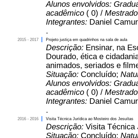
Alunos envolvidos:
Gradu
acadêmico
( 0) /
Mestrado 
Integrantes:
Daniel Camur
.
2015 - 2017
Projeto justiça em quadrinhos na sala de aula
Descrição:
Ensinar, na Es
Dourado, ética e cidadan
animados, seriados e filme
Situação:
Concluído;
Natu
Alunos envolvidos:
Gradu
acadêmico
( 0) /
Mestrado 
Integrantes:
Daniel Camur
.
2016 - 2016
Visita Técnica Jurídica ao Mosteiro dos Jesuítas
Descrição:
Visita Técnica 
Situação:
Concluído;
Natu