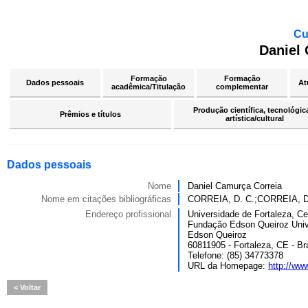
Cu
Daniel
Formação
Formação
Dados pessoais
At
acadêmica/Titulação
complementar
Produção científica, tecnológic
Prêmios e títulos
artística/cultural
Dados pessoais
Nome
Daniel Camurça Correia
Nome em citações bibliográficas
CORREIA, D. C.;CORREIA,
Endereço profissional
Universidade de Fortaleza, Ce
Fundação Edson Queiroz Univ
Edson Queiroz
60811905 - Fortaleza, CE - Bra
Telefone: (85) 34773378
URL da Homepage:
http://www
Voltar