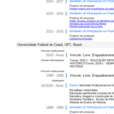
2015 - 2017
Atividades de Participação em Proje
Projetos de pesquisa
Projeto justiça em quadrinhos na sala
2016 - 2016
Atividades de Participação em Proje
Projetos de pesquisa
Visita Técnica Jurídica ao Mosteiro d
Semana da Consciência Negra
Projeto brincando ao ar livre
2015 - 2016
Atividades de Participação em Proje
Projetos de pesquisa
Cidadania Animada
Universidade Federal do Ceará, UFC, Brasil.
Vínculo institucional
2020 - Atual
Vínculo: Livre, Enquadramento
Outras informações
Turma: 2020.1 - EDUCAÇÃO PAT
HISTÓRICOTurma: 2024.1 - SEM
HISTÓRIA
Vínculo institucional
1998 - 2000
Vínculo: Livre, Enquadramento
Atividades
02/2020 - Atual
Ensino,
Mestrado Profissional em En
Disciplinas ministradas
Educação patrimonial e ensino de Hi
Narrativa, imagem e construção do f
Seminário Temático - Ensino de His
História do Ensino de História
1998 - 1999
Atividades de Participação em Proje
Projetos de pesquisa