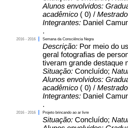
Alunos envolvidos:
Gradu
acadêmico
( 0) /
Mestrado 
Integrantes:
Daniel Camur
.
2016 - 2016
Semana da Consciência Negra
Descrição:
Por meio do us
geral fotografias de perso
tiveram grande destaque na 
Situação:
Concluído;
Natu
Alunos envolvidos:
Gradu
acadêmico
( 0) /
Mestrado 
Integrantes:
Daniel Camur
.
2016 - 2016
Projeto brincando ao ar livre
Situação:
Concluído;
Natu