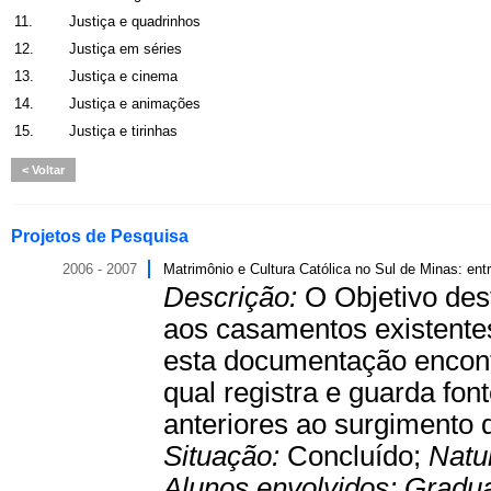
11.
Justiça e quadrinhos
12.
Justiça em séries
13.
Justiça e cinema
14.
Justiça e animações
15.
Justiça e tirinhas
Voltar
Projetos de Pesquisa
2006 - 2007
Matrimônio e Cultura Católica no Sul de Minas: entre
Descrição:
O Objetivo des
aos casamentos existentes
esta documentação encont
qual registra e guarda fon
anteriores ao surgimento 
Situação:
Concluído;
Natu
Alunos envolvidos:
Gradu