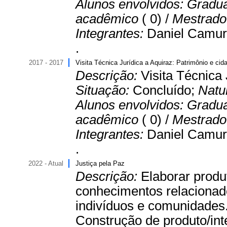
Alunos envolvidos:
Gradu
acadêmico
( 0) /
Mestrado 
Integrantes:
Daniel Camur
.
2017 - 2017
Visita Técnica Jurídica a Aquiraz: Patrimônio e cid
Descrição:
Visita Técnica 
Situação:
Concluído;
Natu
Alunos envolvidos:
Gradu
acadêmico
( 0) /
Mestrado 
Integrantes:
Daniel Camur
.
2022 - Atual
Justiça pela Paz
Descrição:
Elaborar produ
conhecimentos relacionado
indivíduos e comunidades.
Construção de produto/in