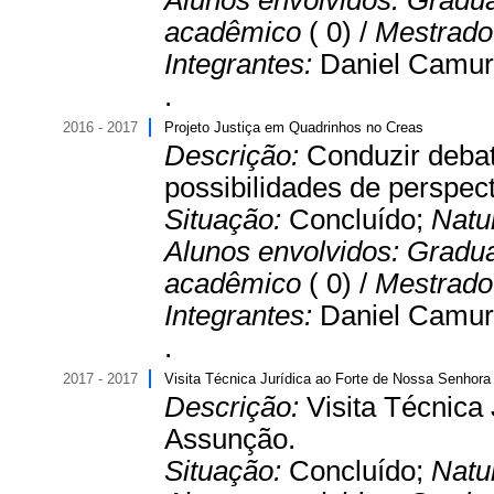
Alunos envolvidos:
Gradu
acadêmico
( 0) /
Mestrado 
Integrantes:
Daniel Camur
.
2016 - 2017
Projeto Justiça em Quadrinhos no Creas
Descrição:
Conduzir deba
possibilidades de perspec
Situação:
Concluído;
Natu
Alunos envolvidos:
Gradu
acadêmico
( 0) /
Mestrado 
Integrantes:
Daniel Camur
.
2017 - 2017
Visita Técnica Jurídica ao Forte de Nossa Senhor
Descrição:
Visita Técnica
Assunção.
Situação:
Concluído;
Natu