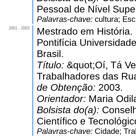
Pessoal de Nível Super
Palavras-chave:
cultura; Esc
2001 - 2003
Mestrado em História.
Pontifícia Universidad
Brasil.
Título:
&quot;Oí, Tá V
Trabalhadores das Ru
de Obtenção:
2003.
Orientador:
Maria Odila
Bolsista do(a):
Conselh
Científico e Tecnológic
Palavras-chave:
Cidade; Tra