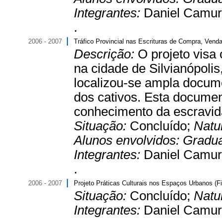
Integrantes:
Daniel Camur
.
2006 - 2007
Tráfico Provincial nas Escrituras de Compra, Venda
Descrição:
O projeto visa 
na cidade de Silvianópolis
localizou-se ampla docum
dos cativos. Esta documen
conhecimento da escravidã
Situação:
Concluído;
Natu
Alunos envolvidos:
Gradu
Integrantes:
Daniel Camur
.
2006 - 2007
Projeto Práticas Culturais nos Espaços Urbanos (F
Situação:
Concluído;
Natu
Integrantes:
Daniel Camur