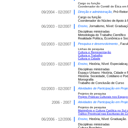
Cargo ou função
Coordenador do Comitê de Ética em
09/2004 - 02/2007
Direção e administração,
Pró-Reitor
Cargo ou função
Coordenador do Núcleo de Apoio à
06/2003 - 02/2007
Ensino,
Jornalismo, Nível: Graduaç
Disciplinas ministradas
Metodologia do Trabalho Científico
Realidade Política, Econômica e Soci
02/2003 - 02/2007
Pesquisa e desenvolvimento
, Facul
Linhas de pesquisa
Cultura e Representação
Cultura e Trabalho
Cultura e Cidade
02/2003 - 02/2007
Ensino,
História, Nível: Especializaç
Disciplinas ministradas
Espaço Urbano: História, Cidade e
História: Sociedade, Cotidiano e Po
Monografia
Trabalho de Conclusão de Curso
02/2003 - 02/2007
Atividades de Participação em Proje
Projetos de pesquisa
Projeto Práticas Culturais nos Espaç
2006 - 2007
Atividades de Participação em Proje
Projetos de pesquisa
Matrimônio e Cultura Católica no Sul de
Tráfico Provincial nas Escrituras de 
06/2006 - 12/2006
Ensino,
História, Nível: Graduação.
Disciplinas ministradas
Cultura Brasileira