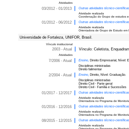
Atividades
03/2012 - 01/2013
Outras atividades técnico-científic
Atividade realizada
Coordenação do Grupo de estudos em &
01/2012 - 06/2012
Outras atividades técnico-científic
Atividade realizada
Orientadora de Grupo de Estudo em Dir
Universidade de Fortaleza, UNIFOR, Brasil.
Vínculo institucional
2003 - Atual
Vínculo: Celetista, Enquadrame
Atividades
7/2006 - Atual
Ensino,
Direito Empresarial, Nível: 
Disciplinas ministradas
Direito falimentar
2/2004 - Atual
Ensino,
Direito, Nível: Graduação.
Disciplinas ministradas
Direito Civil - Parte geral
Direito Civil - Família e Sucessões
01/2017 - 12/2017
Outras atividades técnico-científic
Atividade realizada
Orientadora no Programa de Monitori
01/2016 - 12/2016
Outras atividades técnico-científic
Atividade realizada
Orientadora no Programa de Monitoria
08/2015 - 12/2015
Outras atividades técnico-científic
Atividade realizada
Orientadora no Programa de Monitori