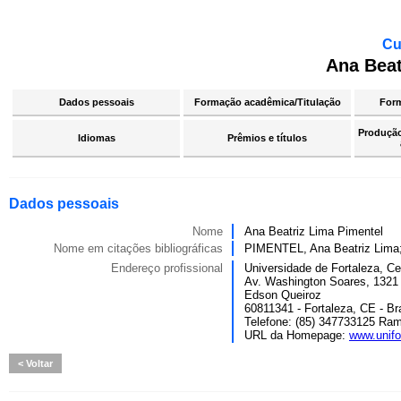
Cu
Ana Beat
Dados pessoais
Formação acadêmica/Titulação
For
Produção 
Idiomas
Prêmios e títulos
Dados pessoais
Nome
Ana Beatriz Lima Pimentel
Nome em citações bibliográficas
PIMENTEL, Ana Beatriz Lim
Endereço profissional
Universidade de Fortaleza, Cen
Av. Washington Soares, 1321
Edson Queiroz
60811341 - Fortaleza, CE - Bra
Telefone: (85) 347733125 Ram
URL da Homepage:
www.unifo
Voltar