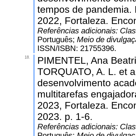
tempos de pandemia. I
2022, Fortaleza. Encon
Referências adicionais:
Clas
Português;
Meio de divulga
ISSN/ISBN: 21755396.
18.
PIMENTEL, Ana Beatri
TORQUATO, A. L. et al
desenvolvimento acad
multitarefas engajador
2023, Fortaleza. Encon
2023. p. 1-6.
Referências adicionais:
Clas
Português;
Meio de divulga