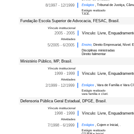
8/1997 - 12/1999
Estágios
, Tribunal de Justiça, Câm
Estágio realizado
TJCE.
Fundação Escola Superior de Advocacia, FESAC, Brasil.
Vínculo institucional
2005 - 2005
Vínculo: Livre, Enquadramento
Atividades
5/2005 - 6/2005
Ensino,
Direito Empresarial, Nível: 
Disciplinas ministradas
Direito falimentar
Ministério Público, MP, Brasil.
Vínculo institucional
1999 - 1999
Vínculo: Livre, Enquadramento
Atividades
2/1999 - 12/1999
Estágios
, Vara de Família e Vara Cív
Estágio realizado
vara família e cível.
Defensoria Pública Geral Estadual, DPGE, Brasil.
Vínculo institucional
1998 - 1999
Vínculo: Livre, Enquadramento
Atividades
7/1998 - 6/1999
Estágios
, Cojem e Inicial, .
Estágio realizado
COJEM e Inicial.