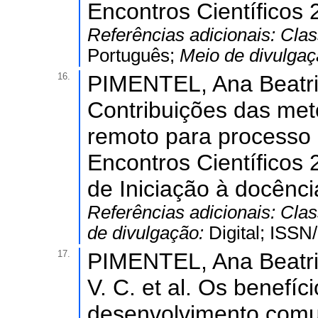
Encontros Científicos 
Referências adicionais:
Clas
Português;
Meio de divulga
16.
PIMENTEL, Ana Beatri
Contribuições das met
remoto para processo 
Encontros Científicos 
de Iniciação à docênci
Referências adicionais:
Clas
de divulgação:
Digital; ISS
17.
PIMENTEL, Ana Beatri
V. C. et al. Os benefí
desenvolvimento comu