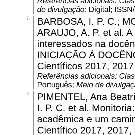
Referências adicionais:
Clas
de divulgação:
Digital; ISS
7.
BARBOSA, I. P. C.; M
ARAUJO, A. P. et al. A
interessados na docê
INICIAÇÃO À DOCÊNCIA
Científicos 2017, 2017
Referências adicionais:
Clas
Português;
Meio de divulga
8.
PIMENTEL, Ana Beatr
I. P. C. et al. Monitor
acadêmica e um caminh
Científico 2017, 2017,