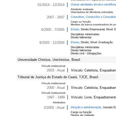
01/2014 - 12/2014
Outras atividades técnico-científic
Atividade realizada
Orientadora de Monitoria voluntária.
2007 - 2007
Conselhos, Comissões e Consultor
Cargo ou função
Membro da banca examinadora do proce
6/2005 - 7/2005
Ensino,
Direito Empresarial, Nível: 
Disciplinas ministradas
Direito falimentar
9/2003 - 12/2004
Ensino,
Direito, Nível: Graduação.
Disciplinas ministradas
Direito falimentar
Direito civil - Obrigações
Universidade Christus, Unichristus, Brasil.
Vínculo institucional
2003 - Atual
Vínculo: Celetista, Enquadra
Tribunal de Justiça do Estado do Ceará, TJCE, Brasil.
Vínculo institucional
2000 - Atual
Vínculo: Celetista, Enquadram
Vínculo institucional
1997 - 1999
Vínculo: Livre, Enquadramento
Atividades
2/2000 - Atual
Direção e administração,
Juizado Es
Cargo ou função
Diretor de Unidade.