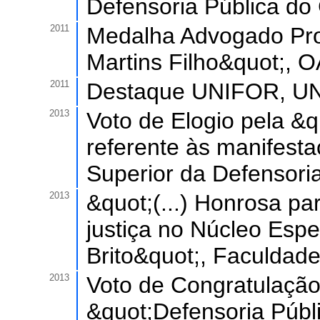
Defensoria Pública do
2011
Medalha Advogado Pro
Martins Filho&quot;, 
2011
Destaque UNIFOR, U
2013
Voto de Elogio pela &q
referente às manifest
Superior da Defensori
2013
&quot;(...) Honrosa pa
justiça no Núcleo Esp
Brito&quot;, Faculdade 
2013
Voto de Congratulação
&quot;Defensoria Públ