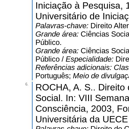
Iniciação à Pesquisa, 
Universitário de Inici
Palavras-chave:
Direito Alte
Grande área:
Ciências Socia
Público.
Grande área:
Ciências Socia
Público /
Especialidade:
Dire
Referências adicionais:
Clas
Português;
Meio de divulga
6.
ROCHA, A. S.. Direit
Social. In: VIII Seman
Consciência, 2003, Fo
Universitária da UECE 
Palavras-chave:
Direito do 