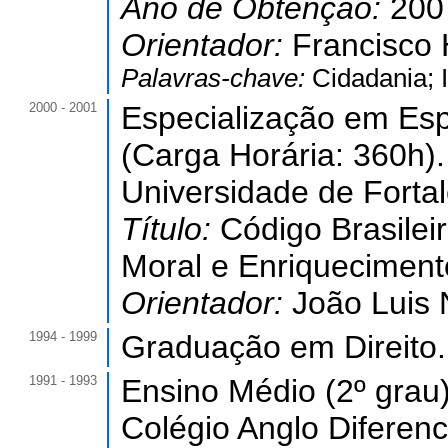
Ano de Obtenção:
200
Orientador:
Francisco 
Palavras-chave:
Cidadania; 
2000 - 2001
Especialização em Esp
(Carga Horária: 360h).
Universidade de Forta
Título:
Código Brasile
Moral e Enriquecimento 
Orientador:
João Luis 
1994 - 1999
Graduação em Direito.
1991 - 1993
Ensino Médio (2º grau)
Colégio Anglo Diferenci