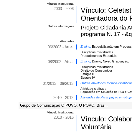
Vínculo institucional
2003 - 2006
Vínculo: Celeti
Orientadora do 
Outras informações
Projeto Cidadania A
programa N. 17 - 
Atividades
06/2003 - Atual
Ensino,
Especialização em Processo 
Disciplinas ministradas
Procedimentos Especiais
08/2002 - Atual
Ensino,
Direito, Nível: Graduação.
Disciplinas ministradas
Direito do Consumidor
Estágio III
Estágio IV
01/2013 - 06/2013
Outras atividades técnico-científic
Atividade realizada
População em Situação de Rua e Cata
2010 - 2012
Atividades de Participação em Proje
Grupo de Comunicação O POVO, O POVO, Brasil.
Vínculo institucional
2010 - 2016
Vínculo: Colabo
Voluntária