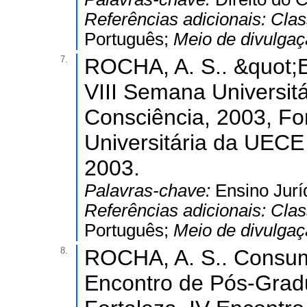
Referências adicionais:
Clas
Português;
Meio de divulga
7.
ROCHA, A. S.. &quot;En
VIII Semana Universit
Consciência, 2003, Fo
Universitária da UECE 
2003.
Palavras-chave:
Ensino Jurí
Referências adicionais:
Clas
Português;
Meio de divulga
8.
ROCHA, A. S.. Consumo
Encontro de Pós-Grad