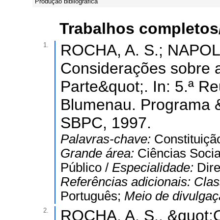
Produção bibliográfica
Trabalhos completos
1.
ROCHA, A. S.; NAPOLI,
Considerações sobre a 
Parte&quot;. In: 5.ª 
Blumenau. Programa & 
SBPC, 1997.
Palavras-chave:
Constituiçã
Grande área:
Ciências Socia
Público /
Especialidade:
Dire
Referências adicionais:
Clas
Português;
Meio de divulga
2.
ROCHA, A. S.. &quot;O 