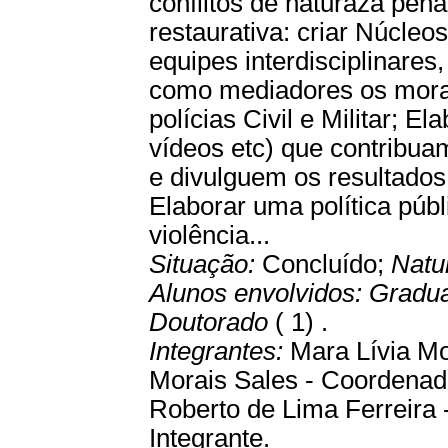
conflitos de naturaza pen
restaurativa: criar Núcle
equipes interdisciplinares
como mediadores os mora
polícias Civil e Militar; El
vídeos etc) que contribua
e divulguem os resultados
Elaborar uma política púb
violência...
Situação:
Concluído;
Natu
Alunos envolvidos:
Gradu
Doutorado
( 1) .
Integrantes:
Mara Lívia Mo
Morais Sales - Coordenador
Roberto de Lima Ferreira -
Integrante.