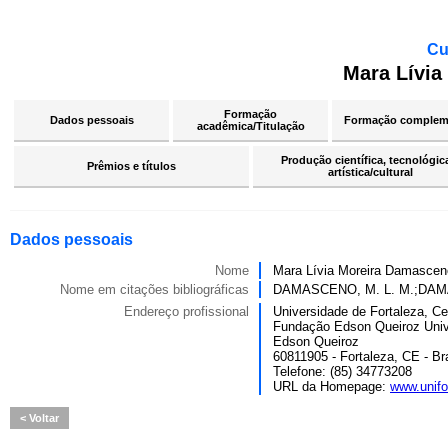
Cu
Mara Lívia
Formação
Dados pessoais
Formação complem
acadêmica/Titulação
Produção científica, tecnológic
Prêmios e títulos
artística/cultural
Dados pessoais
Nome
Mara Lívia Moreira Damascen
Nome em citações bibliográficas
DAMASCENO, M. L. M.;DA
Endereço profissional
Universidade de Fortaleza, Ce
Fundação Edson Queiroz Univ
Edson Queiroz
60811905 - Fortaleza, CE - Bra
Telefone: (85) 34773208
URL da Homepage:
www.unifo
Voltar