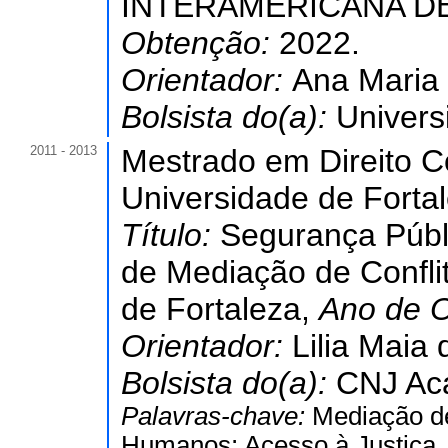
INTERAMERICANA D
Obtenção:
2022.
Orientador:
Ana Maria 
Bolsista do(a):
Univers
2011 - 2013
Mestrado em Direito Co
Universidade de Forta
Título:
Segurança Públi
de Mediação de Conflit
de Fortaleza,
Ano de 
Orientador:
Lilia Maia
Bolsista do(a):
CNJ Aca
Palavras-chave:
Mediação de
Humanos; Acesso à Justiça.