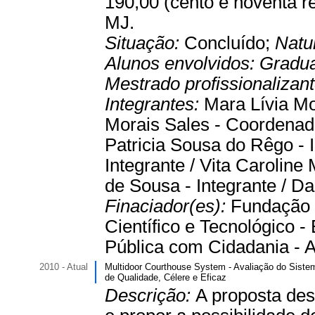
190,00 (cento e noventa r
MJ.
Situação:
Concluído;
Natu
Alunos envolvidos:
Gradu
Mestrado profissionalizan
Integrantes:
Mara Lívia Mo
Morais Sales - Coordenador
Patricia Sousa do Rêgo - I
Integrante / Vita Caroline
de Sousa - Integrante / Da
Finaciador(es):
Fundação 
Científico e Tecnológico 
Pública com Cidadania - Au
2010 - Atual
Multidoor Courthouse System - Avaliação do Sistem
de Qualidade, Célere e Eficaz
Descrição:
A proposta des