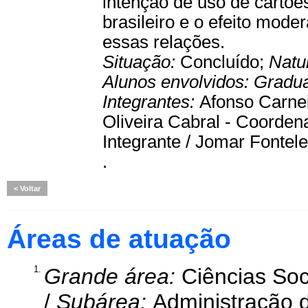
intenção de uso de cartõe
brasileiro e o efeito moder
essas relações.
Situação:
Concluído;
Natu
Alunos envolvidos:
Gradu
Integrantes:
Afonso Carnei
Oliveira Cabral - Coorden
Integrante / Jomar Fontele
.
Voltar
Áreas de atuação
1.
Grande área:
Ciências Soc
/
Subárea:
Administração 