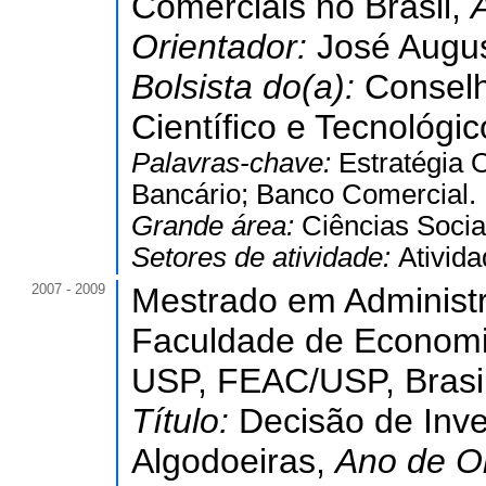
Comerciais no Brasil,
Orientador:
José Augus
Bolsista do(a):
Conselh
Científico e Tecnológic
Palavras-chave:
Estratégia 
Bancário; Banco Comercial.
Grande área:
Ciências Socia
Setores de atividade:
Ativida
2007 - 2009
Mestrado em Administ
Faculdade de Economia
USP, FEAC/USP, Brasil
Título:
Decisão de Inv
Algodoeiras,
Ano de O