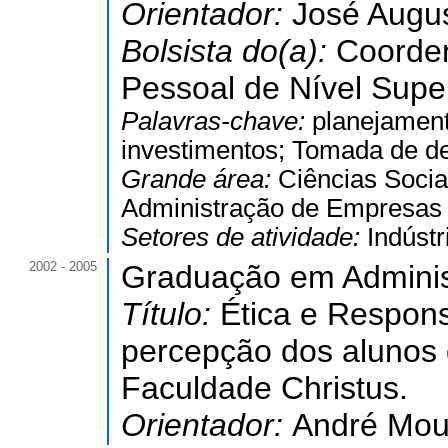
Orientador:
José Augus
Bolsista do(a):
Coorde
Pessoal de Nível Super
Palavras-chave:
planejament
investimentos; Tomada de de
Grande área:
Ciências Socia
Administração de Empresas
Setores de atividade:
Indúst
2002 - 2005
Graduação em Adminis
Título:
Ética e Respons
percepção dos alunos 
Faculdade Christus.
Orientador:
André Mour