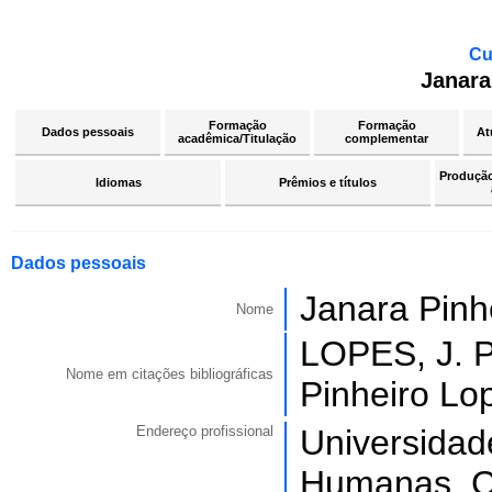
Cu
Janara
Formação
Formação
Dados pessoais
At
acadêmica/Titulação
complementar
Produção 
Idiomas
Prêmios e títulos
Dados pessoais
Janara Pinh
Nome
LOPES, J. P
Nome em citações bibliográficas
Pinheiro Lo
Endereço profissional
Universidad
Humanas, Cu