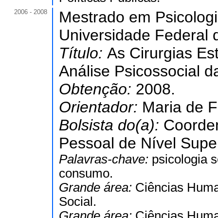
2006 - 2008
Mestrado em Psicologi
Universidade Federal 
Título:
As Cirurgias E
Análise Psicossocial 
Obtenção:
2008.
Orientador:
Maria de F
Bolsista do(a):
Coorde
Pessoal de Nível Super
Palavras-chave:
psicologia s
consumo.
Grande área:
Ciências Hum
Social.
Grande área:
Ciências Hum