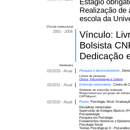
Estágio obriga
Realização de a
escola da Univ
Vínculo institucional
2001 - 2004
Vínculo: Li
Bolsista CN
Dedicação e
Atividades
03/2018 - Atual
Pesquisa e desenvolvimento
, Dire
Linhas de pesquisa
Clínica, Psicopatologia e Cultura
02/2011 - Atual
Extensão universitária
, Centro de 
Atividade de extensão realizada
Responsável por um grupo de estudos
CAPS&quot;.
02/2010 - Atual
Ensino,
Psicologia, Nível: Graduaçã
Disciplinas ministradas
Supervisão de Estágios Básicos (Prát
Psicopatologia
Pesquisa em Psicologia
Fundamentos Históricos e Epistemo
Psicologia Social
Teorias Psicológicas II - Psicanálise