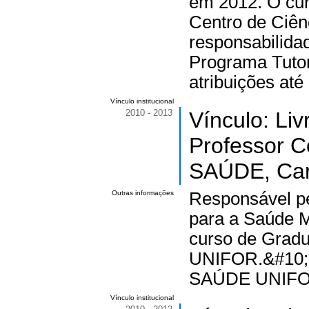
em 2012. O cur
Centro de Ciên
responsabilida
Programa Tutor
atribuições até
Vínculo institucional
2010 - 2013
Vínculo: Li
Professor 
SAÚDE, Carg
Outras informações
Responsável p
para a Saúde M
curso de Gradu
UNIFOR.&#10;P
SAÚDE UNIFOR
Vínculo institucional