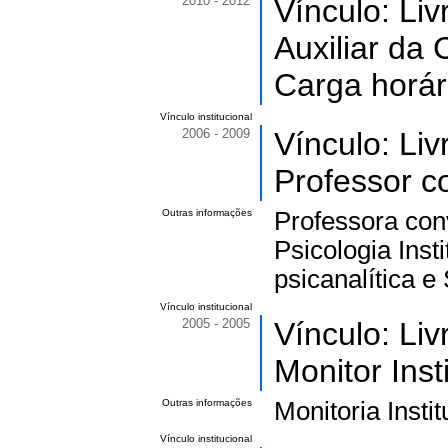
2010 - 2012
Vínculo: Li
Auxiliar da
Carga horár
Vínculo institucional
2006 - 2009
Vínculo: Li
Professor c
Outras informações
Professora conv
Psicologia Inst
psicanalítica e
Vínculo institucional
2005 - 2005
Vínculo: Li
Monitor Inst
Outras informações
Monitoria Instit
Vínculo institucional