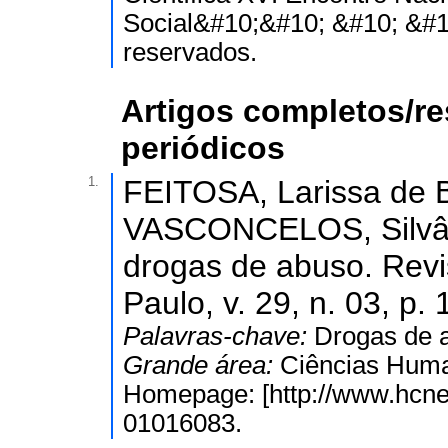
Social&#10;&#10; &#10; &#10
reservados.
Artigos completos/r
periódicos
1.
FEITOSA, Larissa de Br
VASCONCELOS, Silvânia
drogas de abuso. Revis
Paulo, v. 29, n. 03, p.
Palavras-chave:
Drogas de 
Grande área:
Ciências Huma
Homepage: [http://www.hcnet
01016083.