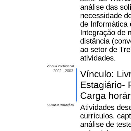
análise das so
necessidade de
de Informática 
Integração de 
distância (conv
ao setor de Tr
atividades.
Vínculo institucional
2002 - 2003
Vínculo: Li
Estagiário-
Carga horár
Outras informações
Atividades des
currículos, cap
análise de test