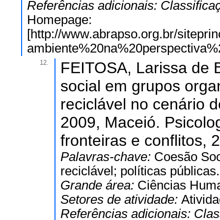
Referências adicionais:
Classifica
Homepage:
[http://www.abrapso.org.br/sit
ambiente%20na%20perspectiva%2
12.
FEITOSA, Larissa de B
social em grupos orga
reciclável no cenário
2009, Maceió. Psicologi
fronteiras e conflitos, 
Palavras-chave:
Coesão Soci
reciclável; políticas públicas.
Grande área:
Ciências Hum
Setores de atividade:
Ativid
Referências adicionais:
Clas