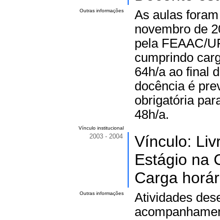
Outras informações
As aulas foram
novembro de 20
pela FEAAC/UFC
cumprindo carg
64h/a ao final 
docência é pre
obrigatória para
48h/a.
Vínculo institucional
2003 - 2004
Vínculo: Li
Estágio na C
Carga horár
Outras informações
Atividades des
acompanhamento