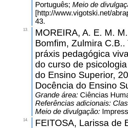
Português;
Meio de divulga
[http://www.vigotski.net/ab
43.
13.
MOREIRA, A. E. M. M.;
Bomfim, Zulmira C.B.
práxis pedagógica viva
do curso de psicologia
do Ensino Superior, 20
Docência do Ensino Su
Grande área:
Ciências Hum
Referências adicionais:
Clas
Meio de divulgação:
Impres
14.
FEITOSA, Larissa de Br