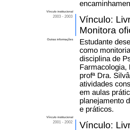
encaminhamento
Vínculo institucional
2003 - 2003
Vínculo: Li
Monitora ofi
Outras informações
Estudante dese
como monitoria
disciplina de P
Farmacologia, 
profª Dra. Sil
atividades cons
em aulas práti
planejamento d
e práticos.
Vínculo institucional
2001 - 2002
Vínculo: Li