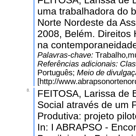
FEITOSA, Larissa de Br
uma trabalhadora do b
Norte Nordeste da Asso
2008, Belém. Direitos
na contemporaneidade
Palavras-chave:
Trabalho,mu
Referências adicionais:
Clas
Português;
Meio de divulga
[http://www.abrapsonortenord
8.
FEITOSA, Larissa de Br
Social através de um 
Produtiva: projeto pi
In: I ABRAPSO - Encon