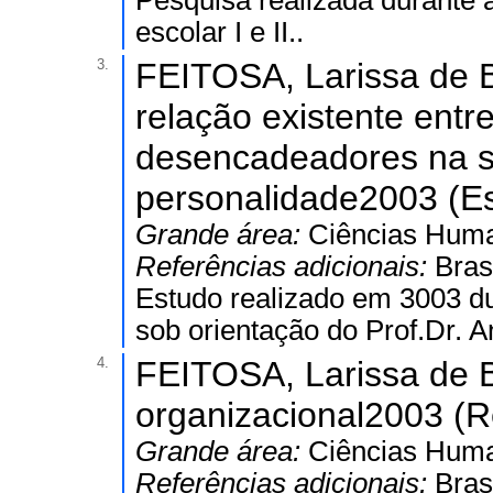
Pesquisa realizada durante a
escolar I e II..
3.
FEITOSA, Larissa de Br
relação existente ent
desencadeadores na si
personalidade2003 (Es
Grande área:
Ciências Hum
Referências adicionais:
Bras
Estudo realizado em 3003 dur
sob orientação do Prof.Dr. 
4.
FEITOSA, Larissa de Br
organizacional2003 (Re
Grande área:
Ciências Hum
Referências adicionais:
Bras