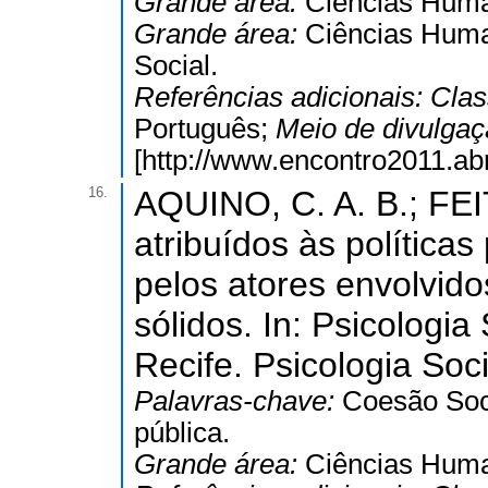
Grande área:
Ciências Hum
Grande área:
Ciências Hum
Social.
Referências adicionais:
Clas
Português;
Meio de divulga
[http://www.encontro2011.ab
16.
AQUINO, C. A. B.; FEI
atribuídos às política
pelos atores envolvid
sólidos. In: Psicologi
Recife. Psicologia Soc
Palavras-chave:
Coesão Soci
pública.
Grande área:
Ciências Hum