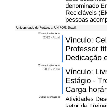
denominado Em
Recicláveis (E
pessoas acom
Universidade de Fortaleza, UNIFOR, Brasil.
Vínculo institucional
2012 - Atual
Vínculo: Ce
Professor ti
Dedicação e
Vínculo institucional
2003 - 2004
Vínculo: Li
Estágio - T
Carga horár
Outras informações
Atividades Des
setor de Trei