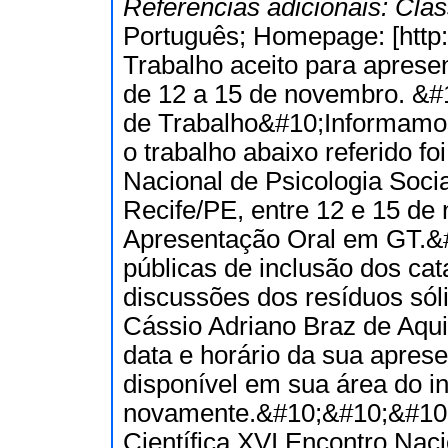
Referências adicionais:
Clas
Português; Homepage: [http
Trabalho aceito para aprese
de 12 a 15 de novembro. &#
de Trabalho&#10;Informamos
o trabalho abaixo referido f
Nacional de Psicologia Soc
Recife/PE, entre 12 e 15 de
Apresentação Oral em GT.&#1
públicas de inclusão dos cat
discussões dos resíduos sól
Cássio Adriano Braz de Aq
data e horário da sua apre
disponível em sua área do in
novamente.&#10;&#10;&#10
Científica XVI Encontro Naci