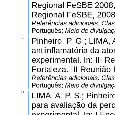
Regional FeSBE 2008, 
Regional FeSBE, 2008
Referências adicionais:
Clas
Português;
Meio de divulga
12.
Pinheiro, P. G.; LIMA, A
antiinflamatória da ato
experimental. In: III
Fortaleza. III Reuniã
Referências adicionais:
Clas
Português;
Meio de divulga
13.
LIMA, A. P. S.; Pinheir
para avaliação da perd
experimental. In: I En