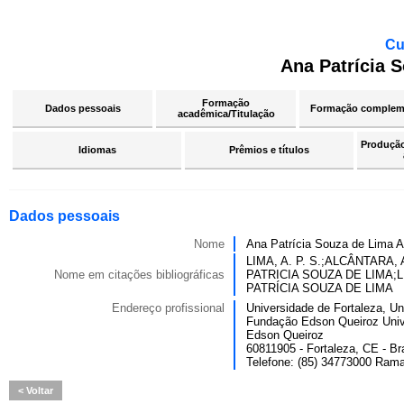
Cu
Ana Patrícia 
Formação
Dados pessoais
Formação complem
acadêmica/Titulação
Produção 
Idiomas
Prêmios e títulos
Dados pessoais
Nome
Ana Patrícia Souza de Lima A
LIMA, A. P. S.;ALCÂNTARA,
Nome em citações bibliográficas
PATRICIA SOUZA DE LIMA;L
PATRÍCIA SOUZA DE LIMA
Endereço profissional
Universidade de Fortaleza, Un
Fundação Edson Queiroz Univ
Edson Queiroz
60811905 - Fortaleza, CE - Bra
Telefone: (85) 34773000 Rama
Voltar