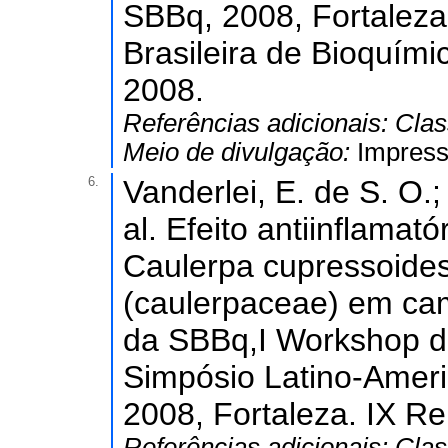
SBBq, 2008, Fortaleza
Brasileira de Bioquími
2008.
Referências adicionais:
Clas
Meio de divulgação:
Impres
6.
Vanderlei, E. de S. O.
al. Efeito antiinflamat
Caulerpa cupressoid
(caulerpaceae) em ca
da SBBq,I Workshop de
Simpósio Latino-Ameri
2008, Fortaleza. IX R
Referências adicionais:
Clas