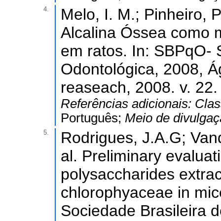
4.
Melo, I. M.; Pinheiro, P
Alcalina Óssea como m
em ratos. In: SBPqO- 
Odontológica, 2008, Ág
reaseach, 2008. v. 22.
Referências adicionais:
Clas
Português;
Meio de divulga
5.
Rodrigues, J.A.G; Vand
al. Preliminary evaluati
polysaccharides extra
chlorophyaceae in mic
Sociedade Brasileira d