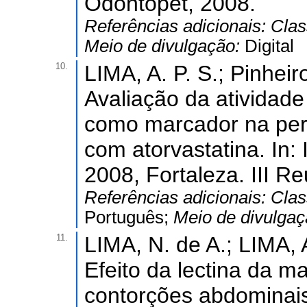
Odontopet, 2008.
Referências adicionais:
Clas
Meio de divulgação:
Digital
10.
LIMA, A. P. S.; Pinheiro
Avaliação da atividade
como marcador na peri
com atorvastatina. In:
2008, Fortaleza. III 
Referências adicionais:
Clas
Português;
Meio de divulga
11.
LIMA, N. de A.; LIMA, A.
Efeito da lectina da 
contorções abdominais