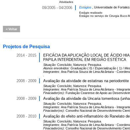
Atividades
09/2005 - 04/2006
Estágios
, Universidade de Fortaleza
Estágio realizado
Estágio no serviço de Cirurgia Buco-Ma
Voltar
Projetos de Pesquisa
2014 - 2015
EFICÁCIA DA APLICAÇÃO LOCAL DE ÁCIDO H
PAPILA INTERDENTAL EM REGIÃO ESTÉTICA
Situação:
Concluído;
Natureza:
Pesquisa.
Alunos envolvidos:
Graduação
( 0) /
Especialização
( 1) /
Mes
Integrantes:
Ana Patrícia Souza de Lima Alcântara - Coorde
.
2008 - 2009
Avaliação da atividade de estatinas na periodontite
Situação:
Concluído;
Natureza:
Pesquisa.
Integrantes:
Ana Patrícia Souza de Lima Alcântara - Integrant
Finaciador(es):
Fundação Cearense de Apoio ao Desenvolviment
2008 - 2009
Avaliação da atividade da Uncaria tomentosa (unha-
Situação:
Concluído;
Natureza:
Pesquisa.
Integrantes:
Ana Patrícia Souza de Lima Alcântara - Integrant
Finaciador(es):
Conselho Nacional de Desenvolvimento Científi
2008 - 2010
Avaliação do efeito anti-inflamatório do Ranelato de
Situação:
Concluído;
Natureza:
Pesquisa.
Integrantes:
Ana Patrícia Souza de Lima Alcântara - Coordenad
Finaciador(es):
Conselho Nacional de Desenvolvimento Científi