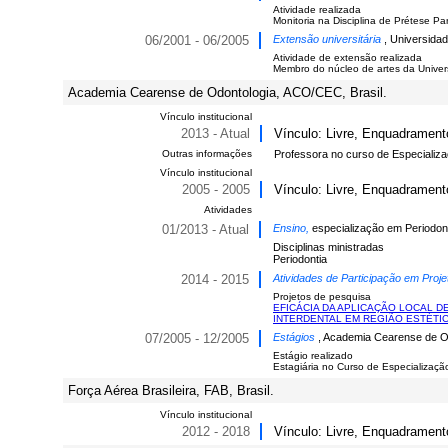
Atividade realizada
Monitoria na Disciplina de Prétese Parc
06/2001 - 06/2005
Extensão universitária
, Universidad
Atividade de extensão realizada
Membro do núcleo de artes da Univer
Academia Cearense de Odontologia, ACO/CEC, Brasil.
Vínculo institucional
2013 - Atual
Vínculo: Livre, Enquadramento
Outras informações
Professora no curso de Especializa
Vínculo institucional
2005 - 2005
Vínculo: Livre, Enquadramento
Atividades
01/2013 - Atual
Ensino,
especialização em Periodont
Disciplinas ministradas
Periodontia
2014 - 2015
Atividades de Participação em Proje
Projetos de pesquisa
EFICÁCIA DA APLICAÇÃO LOCAL D
INTERDENTAL EM REGIÃO ESTÉTI
07/2005 - 12/2005
Estágios
, Academia Cearense de Od
Estágio realizado
Estagiária no Curso de Especializaçã
Força Aérea Brasileira, FAB, Brasil.
Vínculo institucional
2012 - 2018
Vínculo: Livre, Enquadramento