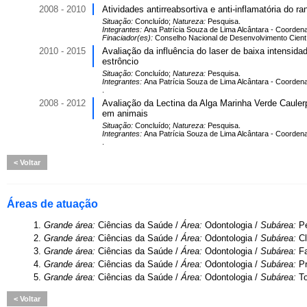
2008 - 2010
Atividades antirreabsortiva e anti-inflamatória do r
Situação:
Concluído;
Natureza:
Pesquisa.
Integrantes:
Ana Patrícia Souza de Lima Alcântara - Coordenad
Finaciador(es):
Conselho Nacional de Desenvolvimento Científi
2010 - 2015
Avaliação da influência do laser de baixa intensid
estrôncio
Situação:
Concluído;
Natureza:
Pesquisa.
Integrantes:
Ana Patrícia Souza de Lima Alcântara - Coordenad
.
2008 - 2012
Avaliação da Lectina da Alga Marinha Verde Cauler
em animais
Situação:
Concluído;
Natureza:
Pesquisa.
Integrantes:
Ana Patrícia Souza de Lima Alcântara - Coordenad
.
Voltar
Áreas de atuação
1.
Grande área:
Ciências da Saúde /
Área:
Odontologia /
Subárea:
Pe
2.
Grande área:
Ciências da Saúde /
Área:
Odontologia /
Subárea:
Cl
3.
Grande área:
Ciências da Saúde /
Área:
Odontologia /
Subárea:
F
4.
Grande área:
Ciências da Saúde /
Área:
Odontologia /
Subárea:
Pr
5.
Grande área:
Ciências da Saúde /
Área:
Odontologia /
Subárea:
T
Voltar