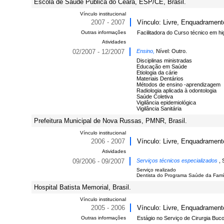
Escola de Saúde Pública do Ceará, ESP/CE, Brasil.
Vínculo institucional
2007 - 2007
Vínculo: Livre, Enquadramen
Outras informações
Facilitadora do Curso técnico em h
Atividades
02/2007 - 12/2007
Ensino,
Nível: Outro.
Disciplinas ministradas
Educação em Saúde
Etiologia da cárie
Materiais Dentários
Métodos de ensino -aprendizagem
Radiologia aplicada à odontologia
Saúde Coletiva
Vigilância epidemiológica
Vigilância Sanitária
Prefeitura Municipal de Nova Russas, PMNR, Brasil.
Vínculo institucional
2006 - 2007
Vínculo: Livre, Enquadramento
Atividades
09/2006 - 09/2007
Serviços técnicos especializados
,
Serviço realizado
Dentista do Programa Saúde da Famíl
Hospital Batista Memorial, Brasil.
Vínculo institucional
2005 - 2006
Vínculo: Livre, Enquadramento
Outras informações
Estágio no Serviço de Cirurgia Buco