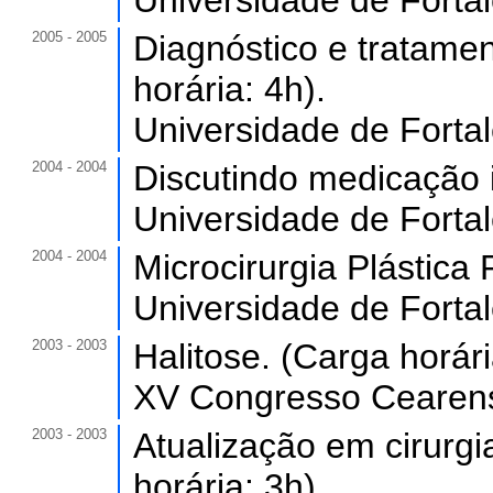
Universidade de Forta
2005 - 2005
Diagnóstico e tratame
horária: 4h).
Universidade de Forta
2004 - 2004
Discutindo medicação i
Universidade de Forta
2004 - 2004
Microcirurgia Plástica 
Universidade de Forta
2003 - 2003
Halitose. (Carga horári
XV Congresso Cearens
2003 - 2003
Atualização em cirurgi
horária: 3h).