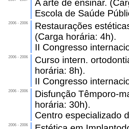
A arte de ensinar. (Car
Escola de Saúde Públi
2006 - 2006
Restaurações estética
(Carga horária: 4h).
II Congresso internacio
2006 - 2006
Curso intern. ortodont
horária: 8h).
II Congresso internacio
2006 - 2006
Disfunção Têmporo-man
horária: 30h).
Centro especializado d
2006 - 2006
Estética em Implantodo