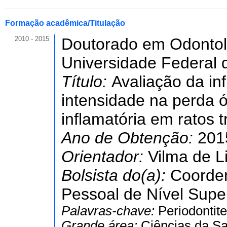
Formação acadêmica/Titulação
2010 - 2015
Doutorado em Odontol
Universidade Federal 
Título:
Avaliação da inf
intensidade na perda ó
inflamatória em ratos 
Ano de Obtenção:
201
Orientador:
Vilma de L
Bolsista do(a):
Coorde
Pessoal de Nível Super
Palavras-chave:
Periodontit
Grande área:
Ciências da S