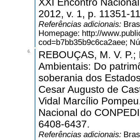
XXI Encontro Nacional
2012, v. 1, p. 11351-1
Referências adicionais:
Bras
Homepage: http://www.public
cod=b7bb35b9c6ca2aee; Núm
6.
REBOUÇAS, M. V. P.; 
Ambientais: Do patri
soberania dos Estados. 
Cesar Augusto de Cast
Vidal Marcílio Pompeu.
Nacional do CONPEDI. 1
6408-6437.
Referências adicionais:
Bras