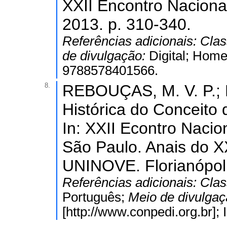
XXII Encontro Naciona
2013. p. 310-340.
Referências adicionais:
Clas
de divulgação:
Digital; Home
9788578401566.
8.
REBOUÇAS, M. V. P.; 
Histórica do Conceit
In: XXII Econtro Nac
São Paulo. Anais do 
UNINOVE. Florianópoli
Referências adicionais:
Clas
Português;
Meio de divulga
[http://www.conpedi.org.br]