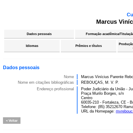
Cu
Marcus Viní
Dados pessoais
Formação acadêmica/Titulaçã
Produção 
Idiomas
Prêmios e títulos
Dados pessoais
Nome
Marcus Vinícius Parente Reb
Nome em citações bibliográficas
REBOUÇAS, M. V. P.
Endereço profissional
Poder Judiciário da União - Ju
Praça Murilo Borges, s/n
Centro
60035-210 - Fortaleza, CE - Br
Telefone: (85) 35212670 Rama
URL da Homepage:
mvrebouca
Voltar