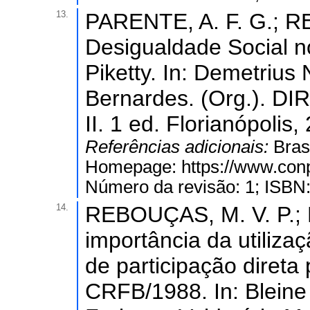
13.
PARENTE, A. F. G.; R
Desigualdade Social n
Piketty. In: Demetrius
Bernardes. (Org.). 
II. 1 ed. Florianópolis,
Referências adicionais:
Bras
Homepage: https://www.conp
Número da revisão: 1; ISBN
14.
REBOUÇAS, M. V. P.; 
importância da utiliz
de participação direta
CRFB/1988. In: Bleine