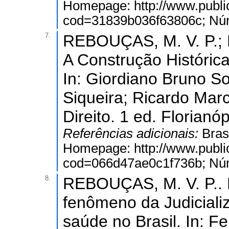
Homepage: http://www.public
cod=31839b036f63806c; Núm
7.
REBOUÇAS, M. V. P.;
A Construção Históri
In: Giordiano Bruno So
Siqueira; Ricardo Marc
Direito. 1 ed. Florianóp
Referências adicionais:
Bras
Homepage: http://www.public
cod=066d47ae0c1f736b; Núm
8.
REBOUÇAS, M. V. P.. 
fenômeno da Judiciali
saúde no Brasil. In: F