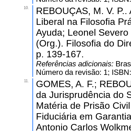
10.
REBOUÇAS, M. V. P.. 
Liberal na Filosofia P
Ayuda; Leonel Severo
(Org.). Filosofia do Dir
p. 139-167.
Referências adicionais:
Bras
Número da revisão: 1; ISBN
11.
GOMES, A. F.; REBOUÇA
da Jurisprudência do 
Matéria de Prisão Civi
Fiduciária em Garantia.
Antonio Carlos Wolkmer