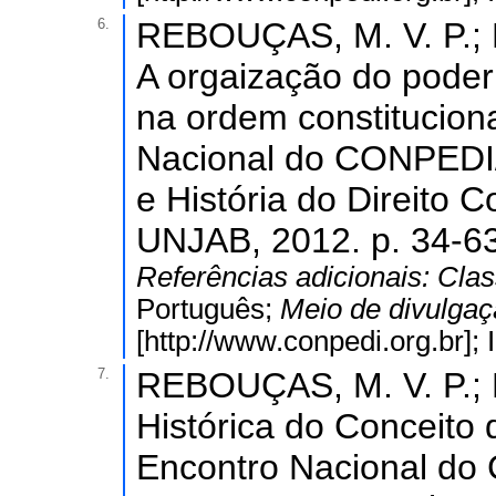
6.
REBOUÇAS, M. V. P.;
A orgaização do poder 
na ordem constituciona
Nacional do CONPEDI/UF
e História do Direito Co
UNJAB, 2012. p. 34-63
Referências adicionais:
Clas
Português;
Meio de divulga
[http://www.conpedi.org.br]
7.
REBOUÇAS, M. V. P.; 
Histórica do Conceito
Encontro Nacional do 