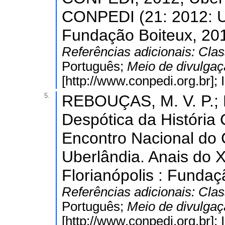
CONPEDI (21: 2012: Ub
Fundação Boiteux, 201
Referências adicionais:
Clas
Português;
Meio de divulga
[http://www.conpedi.org.br]
5.
REBOUÇAS, M. V. P.; 
Despótica da História C
Encontro Nacional do
Uberlândia. Anais do
Florianópolis : Fundaç
Referências adicionais:
Clas
Português;
Meio de divulga
[http://www.conpedi.org.br]