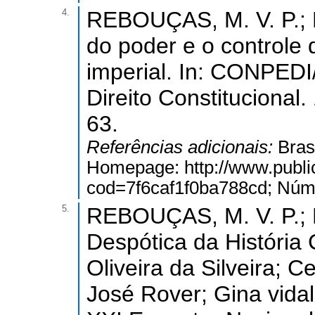
4.
REBOUÇAS, M. V. P.; 
do poder e o controle 
imperial. In: CONPEDI/
Direito Constitucional. 
63.
Referências adicionais:
Bras
Homepage: http://www.public
cod=7f6caf1f0ba788cd; Núme
5.
REBOUÇAS, M. V. P.; 
Despótica da História C
Oliveira da Silveira; 
José Rover; Gina vidal