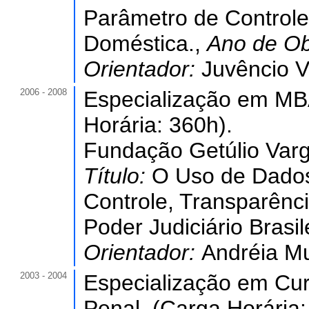
Parâmetro de Control
Doméstica.,
Ano de O
Orientador:
Juvêncio V
2006 - 2008
Especialização em MBA
Horária: 360h).
Fundação Getúlio Varg
Título:
O Uso de Dados
Controle, Transparênc
Poder Judiciário Brasil
Orientador:
Andréia Mu
2003 - 2004
Especialização em Cu
Penal. (Carga Horária: