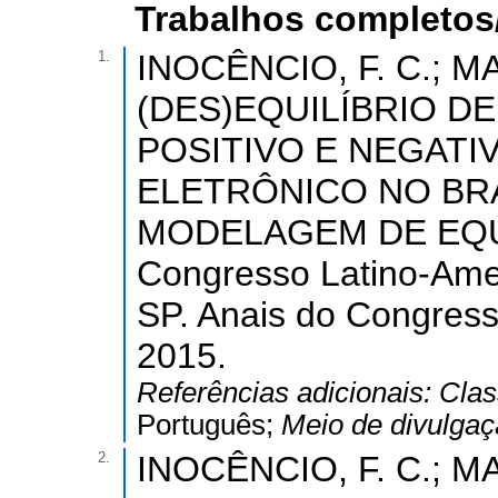
Trabalhos completos
1.
INOCÊNCIO, F. C.; M
(DES)EQUILÍBRIO D
POSITIVO E NEGATI
ELETRÔNICO NO BRA
MODELAGEM DE EQU
Congresso Latino-Amer
SP. Anais do Congress
2015.
Referências adicionais:
Clas
Português;
Meio de divulga
2.
INOCÊNCIO, F. C.; 