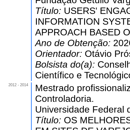
Fundação Getúlio Varg
Título:
USERS' ENGA
INFORMATION SYSTE
APPROACH BASED ON
Ano de Obtenção:
202
Orientador:
Otávio Pr
Bolsista do(a):
Conselh
Científico e Tecnológic
2012 - 2014
Mestrado profissional
Controladoria.
Universidade Federal 
Título:
OS MELHORES 