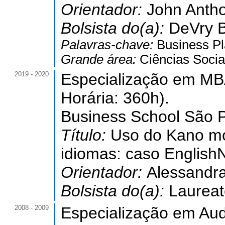
Orientador:
John Anth
Bolsista do(a):
DeVry B
Palavras-chave:
Business Pl
Grande área:
Ciências Socia
2019 - 2020
Especialização em MBA
Horária: 360h).
Business School São Pa
Título:
Uso do Kano mo
idiomas: caso EnglishN
Orientador:
Alessandr
Bolsista do(a):
Laureat
2008 - 2009
Especialização em Aud