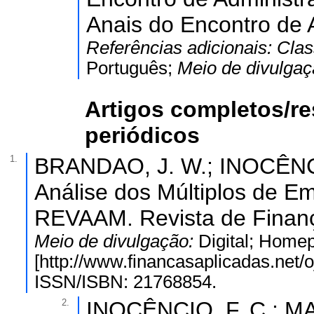
Anais do Encontro de 
Referências adicionais:
Clas
Português;
Meio de divulga
Artigos completos/r
periódicos
1.
BRANDAO, J. W.; INOCÊNCIO
Análise dos Múltiplos de E
REVAAM. Revista de Finança
Meio de divulgação:
Digital; Home
[http://www.financasaplicadas.net/o
ISSN/ISBN: 21768854.
2.
INOCÊNCIO, F. C.; 