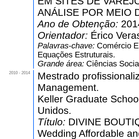
EM SITES DE VAREJ
ANÁLISE POR MEIO 
Ano de Obtenção:
201
Orientador:
Érico Vera
Palavras-chave:
Comércio El
Equações Estruturais.
Grande área:
Ciências Socia
2010 - 2014
Mestrado profissional
Management.
Keller Graduate Scho
Unidos.
Título:
DIVINE BOUTI
Wedding Affordable a