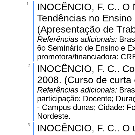
1.
INOCÊNCIO, F. C.. O 
Tendências no Ensino 
(Apresentação de Trab
Referências adicionais:
Bras
6o Seminário de Ensino e Exe
promotora/financiadora: CR
2
INOCÊNCIO, F. C.. Co
2008. (Curso de curta 
Referências adicionais:
Bras
participação: Docente; Dura
- Campus dunas; Cidade: For
Nordeste.
3
INOCÊNCIO, F. C.. O u