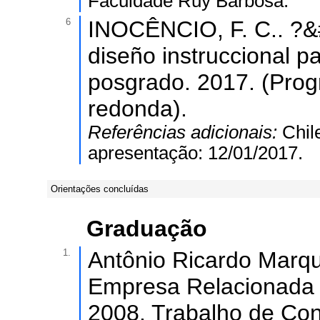
Faculdade Ruy Barbosa.
6
INOCÊNCIO, F. C.. ?&#
diseño instruccional p
posgrado. 2017. (Pro
redonda).
Referências adicionais:
Chil
apresentação: 12/01/2017.
Orientações concluídas
Graduação
1.
Antônio Ricardo Marqu
Empresa Relacionada 
2008. Trabalho de Co