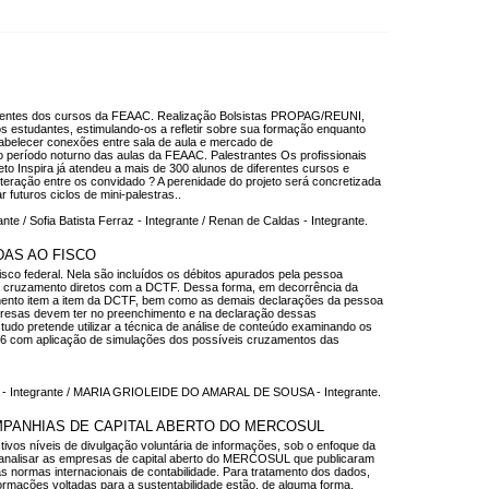
Discentes dos cursos da FEAAC. Realização Bolsistas PROPAG/REUNI,
 estudantes, estimulando-os a refletir sobre sua formação enquanto
estabelecer conexões entre sala de aula e mercado de
do período noturno das aulas da FEAAC. Palestrantes Os profissionais
o Inspira já atendeu a mais de 300 alunos de diferentes cursos e
teração entre os convidado ? A perenidade do projeto será concretizada
futuros ciclos de mini-palestras..
e / Sofia Batista Ferraz - Integrante / Renan de Caldas - Integrante.
AS AO FISCO
sco federal. Nela são incluídos os débitos apurados pela pessoa
ta a cruzamento diretos com a DCTF. Dessa forma, em decorrência da
himento item a item da DCTF, bem como as demais declarações da pessoa
presas devem ter no preenchimento e na declaração dessas
tudo pretende utilizar a técnica de análise de conteúdo examinando os
016 com aplicação de simulações dos possíveis cruzamentos das
A - Integrante / MARIA GRIOLEIDE DO AMARAL DE SOUSA - Integrante.
MPANHIAS DE CAPITAL ABERTO DO MERCOSUL
tivos níveis de divulgação voluntária de informações, sob o enfoque da
ende analisar as empresas de capital aberto do MERCOSUL que publicaram
 normas internacionais de contabilidade. Para tratamento dos dados,
nformações voltadas para a sustentabilidade estão, de alguma forma,