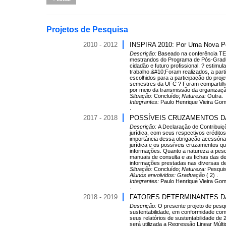
Projetos de Pesquisa
2010 - 2012
INSPIRA 2010: Por Uma Nova Pe
Descrição:
Baseado na conferência TED
mestrandos do Programa de Pós-Graduaç
cidadão e futuro profissional. ? estimu
trabalho.&#10;Foram realizados, a part
escolhidos para a participação do pro
semestres da UFC ? Foram compartilhada
por meio da transmissão da organização
Situação:
Concluído;
Natureza:
Outra.
Integrantes:
Paulo Henrique Vieira Gome
.
2017 - 2018
POSSÍVEIS CRUZAMENTOS D
Descrição:
A Declaração de Contribuiç
jurídica, com seus respectivos crédit
importância dessa obrigação acessória
jurídica e os possíveis cruzamentos 
informações. Quanto a natureza a pesqu
manuais de consulta e as fichas das d
informações prestadas nas diversas de
Situação:
Concluído;
Natureza:
Pesqui
Alunos envolvidos:
Graduação
( 2) .
Integrantes:
Paulo Henrique Vieira G
.
2018 - 2019
FATORES DETERMINANTES DA
Descrição:
O presente projeto de pesqu
sustentabilidade, em conformidade com 
seus relatórios de sustentabilidade d
será utilizada a Regressão Linear Múlti