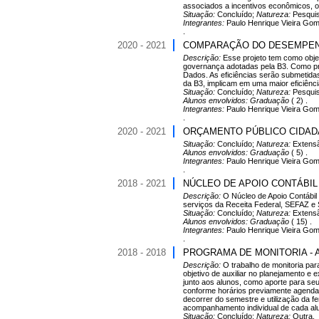
associados a incentivos econômicos, o 
Situação:
Concluído;
Natureza:
Pesqui
Integrantes:
Paulo Henrique Vieira Gome
.
2020 - 2021
COMPARAÇÃO DO DESEMPENH
Descrição:
Esse projeto tem como obje
governança adotadas pela B3. Como pro
Dados. As eficiências serão submetidas
da B3, implicam em uma maior eficiênc
Situação:
Concluído;
Natureza:
Pesqui
Alunos envolvidos:
Graduação
( 2) .
Integrantes:
Paulo Henrique Vieira Go
.
2020 - 2021
ORÇAMENTO PÚBLICO CIDAD
Situação:
Concluído;
Natureza:
Extens
Alunos envolvidos:
Graduação
( 5) .
Integrantes:
Paulo Henrique Vieira Go
.
2018 - 2021
NÚCLEO DE APOIO CONTÁBIL 
Descrição:
O Núcleo de Apoio Contábil 
serviços da Receita Federal, SEFAZ e 
Situação:
Concluído;
Natureza:
Extens
Alunos envolvidos:
Graduação
( 15) .
Integrantes:
Paulo Henrique Vieira Go
.
2018 - 2018
PROGRAMA DE MONITORIA -
Descrição:
O trabalho de monitoria par
objetivo de auxiliar no planejamento e 
junto aos alunos, como aporte para se
conforme horários previamente agendad
decorrer do semestre e utilização da fe
acompanhamento individual de cada alu
Situação:
Concluído;
Natureza:
Outra.