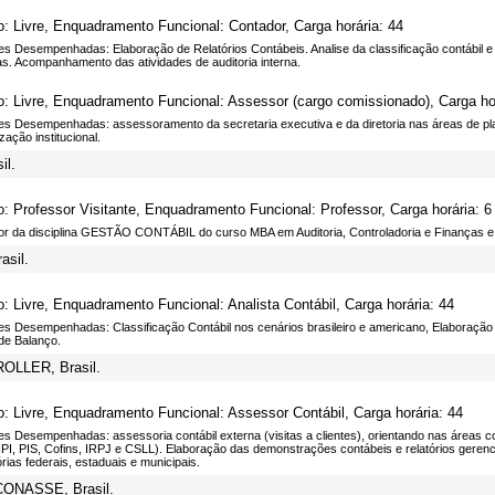
o: Livre, Enquadramento Funcional: Contador, Carga horária: 44
des Desempenhadas: Elaboração de Relatórios Contábeis. Analise da classificação contábi
as. Acompanhamento das atividades de auditoria interna.
o: Livre, Enquadramento Funcional: Assessor (cargo comissionado), Carga hor
des Desempenhadas: assessoramento da secretaria executiva e da diretoria nas áreas de p
ação institucional.
il.
o: Professor Visitante, Enquadramento Funcional: Professor, Carga horária: 6
or da disciplina GESTÃO CONTÁBIL do curso MBA em Auditoria, Controladoria e Finanças 
asil.
o: Livre, Enquadramento Funcional: Analista Contábil, Carga horária: 44
es Desempenhadas: Classificação Contábil nos cenários brasileiro e americano, Elaboração 
de Balanço.
TROLLER, Brasil.
o: Livre, Enquadramento Funcional: Assessor Contábil, Carga horária: 44
es Desempenhadas: assessoria contábil externa (visitas a clientes), orientando nas áreas co
IPI, PIS, Cofins, IRPJ e CSLL). Elaboração das demonstrações contábeis e relatórios geren
ias federais, estaduais e municipais.
 CONASSE, Brasil.