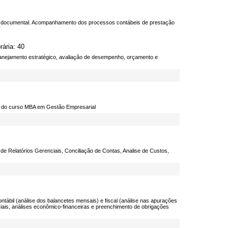
l e documental. Acompanhamento dos processos contábeis de prestação
ária: 40
lanejamento estratégico, avaliação de desempenho, orçamento e
e do curso MBA em Gestão Empresarial
de Relatórios Gerenciais, Conciliação de Contas, Analise de Custos,
ntábil (análise dos balancetes mensais) e fiscal (análise nas apurações
ciais, análises econômico-financeiras e preenchimento de obrigações