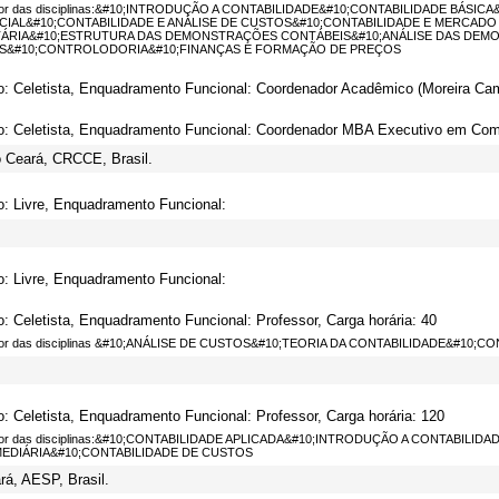
sor das disciplinas:&#10;INTRODUÇÃO A CONTABILIDADE&#10;CONTABILIDADE BÁSI
IAL&#10;CONTABILIDADE E ANÁLISE DE CUSTOS&#10;CONTABILIDADE E MERCADO
TÁRIA&#10;ESTRUTURA DAS DEMONSTRAÇÕES CONTÁBEIS&#10;ANÁLISE DAS DEM
S&#10;CONTROLODORIA&#10;FINANÇAS E FORMAÇÃO DE PREÇOS
o: Celetista, Enquadramento Funcional: Coordenador Acadêmico (Moreira Cam
o: Celetista, Enquadramento Funcional: Coordenador MBA Executivo em Comp
o Ceará, CRCCE, Brasil.
o: Livre, Enquadramento Funcional:
o: Livre, Enquadramento Funcional:
o: Celetista, Enquadramento Funcional: Professor, Carga horária: 40
sor das disciplinas &#10;ANÁLISE DE CUSTOS&#10;TEORIA DA CONTABILIDADE&#10;
o: Celetista, Enquadramento Funcional: Professor, Carga horária: 120
sor das disciplinas:&#10;CONTABILIDADE APLICADA&#10;INTRODUÇÃO A CONTABILI
EDIÁRIA&#10;CONTABILIDADE DE CUSTOS
á, AESP, Brasil.