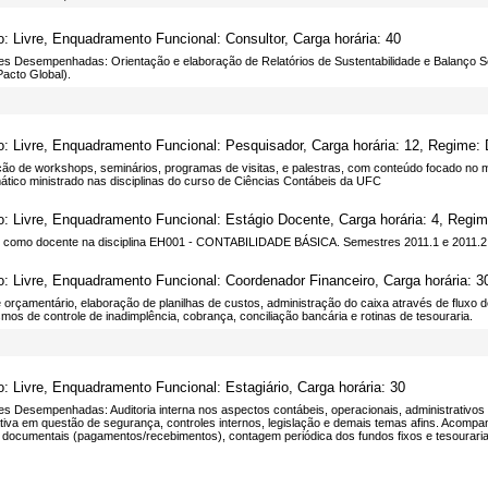
o: Livre, Enquadramento Funcional: Consultor, Carga horária: 40
es Desempenhadas: Orientação e elaboração de Relatórios de Sustentabilidade e Balanço Soc
acto Global).
o: Livre, Enquadramento Funcional: Pesquisador, Carga horária: 12, Regime:
ção de workshops, seminários, programas de visitas, e palestras, com conteúdo focado no
ático ministrado nas disciplinas do curso de Ciências Contábeis da UFC
o: Livre, Enquadramento Funcional: Estágio Docente, Carga horária: 4, Regi
 como docente na disciplina EH001 - CONTABILIDADE BÁSICA. Semestres 2011.1 e 2011.2
o: Livre, Enquadramento Funcional: Coordenador Financeiro, Carga horária: 3
 orçamentário, elaboração de planilhas de custos, administração do caixa através de fluxo de
os de controle de inadimplência, cobrança, conciliação bancária e rotinas de tesouraria.
o: Livre, Enquadramento Funcional: Estagiário, Carga horária: 30
des Desempenhadas: Auditoria interna nos aspectos contábeis, operacionais, administrativ
tiva em questão de segurança, controles internos, legislação e demais temas afins. Acompa
documentais (pagamentos/recebimentos), contagem periódica dos fundos fixos e tesouraria