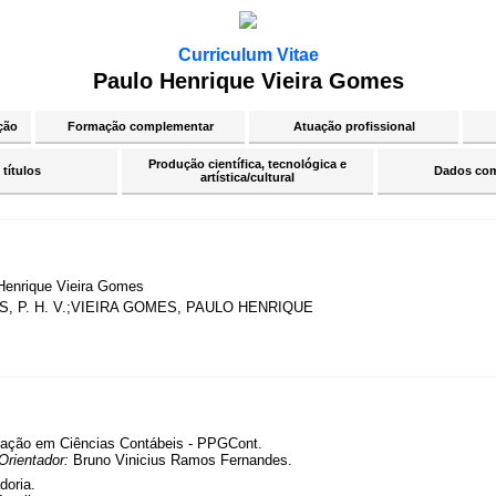
Curriculum Vitae
Paulo Henrique Vieira Gomes
ção
Formação complementar
Atuação profissional
Produção científica, tecnológica e
 títulos
Dados co
artística/cultural
Henrique Vieira Gomes
, P. H. V.;VIEIRA GOMES, PAULO HENRIQUE
ação em Ciências Contábeis - PPGCont.
Orientador:
Bruno Vinicius Ramos Fernandes.
doria.