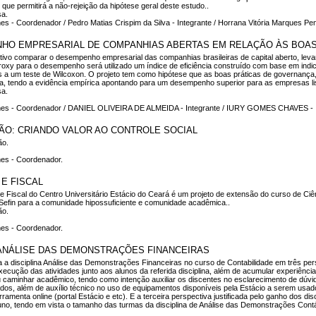
que permitirá a não-rejeição da hipótese geral deste estudo..
sa.
s - Coordenador / Pedro Matias Crispim da Silva - Integrante / Horrana Vitória Marques Penh
O EMPRESARIAL DE COMPANHIAS ABERTAS EM RELAÇÃO ÀS BOAS
tivo comparar o desempenho empresarial das companhias brasileiras de capital aberto, leva
xy para o desempenho será utilizado um índice de eficiência construído com base em indic
 a um teste de Wilcoxon. O projeto tem como hipótese que as boas práticas de governança, 
ia, tendo a evidência empírica apontando para um desempenho superior para as empresas li
sa.
mes - Coordenador / DANIEL OLIVEIRA DE ALMEIDA - Integrante / IURY GOMES CHAVES - I
ÃO: CRIANDO VALOR AO CONTROLE SOCIAL
ão.
mes - Coordenador.
E FISCAL
e Fiscal do Centro Universitário Estácio do Ceará é um projeto de extensão do curso de Ciê
Sefin para a comunidade hipossuficiente e comunidade acadêmica..
ão.
mes - Coordenador.
 ANÁLISE DAS DEMONSTRAÇÕES FINANCEIRAS
a a disciplina Análise das Demonstrações Financeiras no curso de Contabilidade em três pers
execução das atividades junto aos alunos da referida disciplina, além de acumular experiência
u caminhar acadêmico, tendo como intenção auxiliar os discentes no esclarecimento de dúvid
os, além de auxílio técnico no uso de equipamentos disponíveis pela Estácio a serem usad
rramenta online (portal Estácio e etc). E a terceira perspectiva justificada pelo ganho dos d
no, tendo em vista o tamanho das turmas da disciplina de Análise das Demonstrações Contá