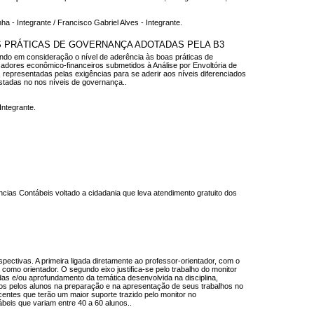
a - Integrante / Francisco Gabriel Alves - Integrante.
 PRÁTICAS DE GOVERNANÇA ADOTADAS PELA B3
ndo em consideração o nível de aderência às boas práticas de
adores econômico-financeiros submetidos à Análise por Envoltória de
representadas pelas exigências para se aderir aos níveis diferenciados
stadas no nos níveis de governança..
ntegrante.
ncias Contábeis voltado a cidadania que leva atendimento gratuito dos
pectivas. A primeira ligada diretamente ao professor-orientador, com o
 como orientador. O segundo eixo justifica-se pelo trabalho do monitor
as e/ou aprofundamento da temática desenvolvida na disciplina,
os pelos alunos na preparação e na apresentação de seus trabalhos no
iscentes que terão um maior suporte trazido pelo monitor no
beis que variam entre 40 a 60 alunos..