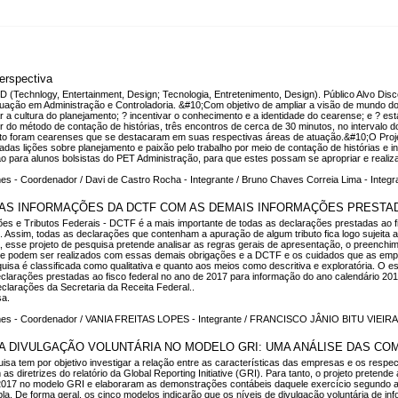
rspectiva
 (Technlogy, Entertainment, Design; Tecnologia, Entretenimento, Design). Público Alvo 
ão em Administração e Controladoria. &#10;Com objetivo de ampliar a visão de mundo dos
lar a cultura do planejamento; ? incentivar o conhecimento e a identidade do cearense; e ? 
ir do método de contação de histórias, três encontros de cerca de 30 minutos, no intervalo 
jeto foram cearenses que se destacaram em suas respectivas áreas de atuação.&#10;O Projet
s lições sobre planejamento e paixão pelo trabalho por meio de contação de histórias e in
 para alunos bolsistas do PET Administração, para que estes possam se apropriar e realizar 
s - Coordenador / Davi de Castro Rocha - Integrante / Bruno Chaves Correia Lima - Integrant
AS INFORMAÇÕES DA DCTF COM AS DEMAIS INFORMAÇÕES PRESTAD
ões e Tributos Federais - DCTF é a mais importante de todas as declarações prestadas ao fi
os. Assim, todas as declarações que contenham a apuração de algum tributo fica logo sujei
, esse projeto de pesquisa pretende analisar as regras gerais de apresentação, o preenc
que podem ser realizados com essas demais obrigações e a DCTF e os cuidados que as em
isa é classificada como qualitativa e quanto aos meios como descritiva e exploratória. O es
eclarações prestadas ao fisco federal no ano de 2017 para informação do ano calendário 2
clarações da Secretaria da Receita Federal..
sa.
omes - Coordenador / VANIA FREITAS LOPES - Integrante / FRANCISCO JÂNIO BITU VIEIR
 DIVULGAÇÃO VOLUNTÁRIA NO MODELO GRI: UMA ANÁLISE DAS CO
isa tem por objetivo investigar a relação entre as características das empresas e os respec
as diretrizes do relatório da Global Reporting Initiative (GRI). Para tanto, o projeto pret
e 2017 no modelo GRI e elaboraram as demonstrações contábeis daquele exercício segundo as
pla. De forma geral, os cinco modelos indicarão que os níveis de divulgação voluntária de i