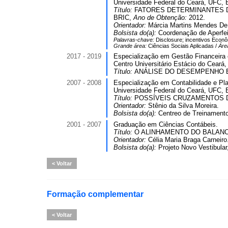
Universidade Federal do Ceará, UFC, B
Título:
FATORES DETERMINANTES D
BRIC,
Ano de Obtenção:
2012.
Orientador:
Márcia Martins Mendes De
Bolsista do(a):
Coordenação de Aperfei
Palavras-chave:
Disclosure; incentivos Econô
Grande área:
Ciências Sociais Aplicadas /
Áre
2017 - 2019
Especialização em Gestão Financeira e
Centro Universitário Estácio do Ceará
Título:
ANÁLISE DO DESEMPENHO EM
2007 - 2008
Especialização em Contabilidade e Plan
Universidade Federal do Ceará, UFC, B
Título:
POSSÍVEIS CRUZAMENTOS DA
Orientador:
Stênio da Silva Moreira.
Bolsista do(a):
Centreo de Treinament
2001 - 2007
Graduação em Ciências Contábeis.
Título:
O ALINHAMENTO DO BALAN
Orientador:
Célia Maria Braga Carneiro
Bolsista do(a):
Projeto Novo Vestibular
Voltar
Formação complementar
Voltar