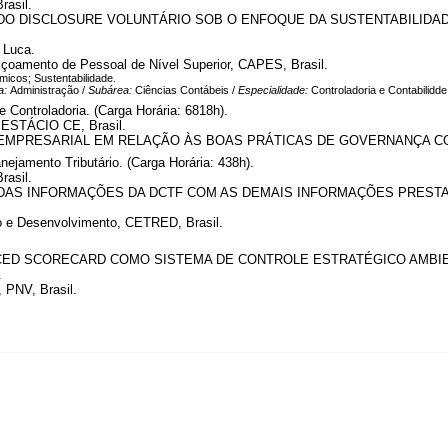
rasil.
O DISCLOSURE VOLUNTÁRIO SOB O ENFOQUE DA SUSTENTABILIDAD
 Luca.
çoamento de Pessoal de Nível Superior, CAPES, Brasil.
micos; Sustentabilidade.
a:
Administração /
Subárea:
Ciências Contábeis /
Especialidade:
Controladoria e Contabilidde
 Controladoria. (Carga Horária: 6818h).
, ESTÁCIO CE, Brasil.
PRESARIAL EM RELAÇÃO ÀS BOAS PRÁTICAS DE GOVERNANÇA CORPORA
ejamento Tributário. (Carga Horária: 438h).
rasil.
S INFORMAÇÕES DA DCTF COM AS DEMAIS INFORMAÇÕES PRESTADAS A
o e Desenvolvimento, CETRED, Brasil.
CED SCORECARD COMO SISTEMA DE CONTROLE ESTRATÉGICO AMBIE
.
, PNV, Brasil.