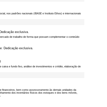
ial, nos padrões nacionais (IBASE e Instituto Ethos) e internacionais
 Dedicação exclusiva.
 mercado de trabalho de forma que possam complementar o conteúdo
me: Dedicação exclusiva.
0
 caixa e fundo fixo, análise de investimentos e crédito, elaboração de
os e financeiros, bem como assessoramento às demais unidades da
nhamento dos inventários físicos dos estoques e dos bens móveis,
.