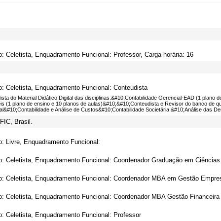
o: Celetista, Enquadramento Funcional: Professor, Carga horária: 16
o: Celetista, Enquadramento Funcional: Conteudista
sta do Material Didático Digital das disciplinas:&#10;Contabilidade Gerencial-EAD (1 plan
is (1 plano de ensino e 10 planos de aulas)&#10;&#10;Conteudista e Revisor do banco de qu
al&#10;Contabilidade e Análise de Custos&#10;Contabilidade Societária &#10;Análise das
IC, Brasil.
o: Livre, Enquadramento Funcional:
o: Celetista, Enquadramento Funcional: Coordenador Graduação em Ciências 
o: Celetista, Enquadramento Funcional: Coordenador MBA em Gestão Empresar
o: Celetista, Enquadramento Funcional: Coordenador MBA Gestão Financeira e
o: Celetista, Enquadramento Funcional: Professor