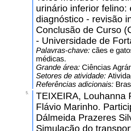
urinário inferior felino
diagnóstico - revisão i
Conclusão de Curso (G
- Universidade de Fort
Palavras-chave:
cães e gato
médicas.
Grande área:
Ciências Agrár
Setores de atividade:
Ativida
Referências adicionais:
Bras
5.
TEIXEIRA, Louhanna P
Flávio Marinho. Parti
Dálmeida Prazeres Silv
Simulação do transpor