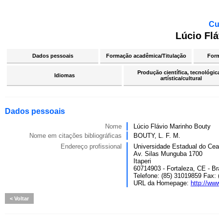
Cu
Lúcio Fl
Dados pessoais
Formação acadêmica/Titulação
For
Produção científica, tecnológic
Idiomas
artística/cultural
Dados pessoais
Nome
Lúcio Flávio Marinho Bouty
Nome em citações bibliográficas
BOUTY, L. F. M.
Endereço profissional
Universidade Estadual do Cear
Av. Silas Munguba 1700
Itaperi
60714903 - Fortaleza, CE - Br
Telefone: (85) 31019859 Fax:
URL da Homepage:
http://ww
Voltar