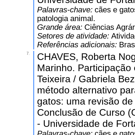
Palavras-chave:
cães e gatos
patologia animal.
Grande área:
Ciências Agrár
Setores de atividade:
Ativida
Referências adicionais:
Bras
7.
CHAVES, Roberta Nogu
Marinho. Participaçã
Teixeira / Gabriela Be
método alternativo par
gatos: uma revisão de 
Conclusão de Curso (G
- Universidade de Fort
Palavras-chave:
cães e gato