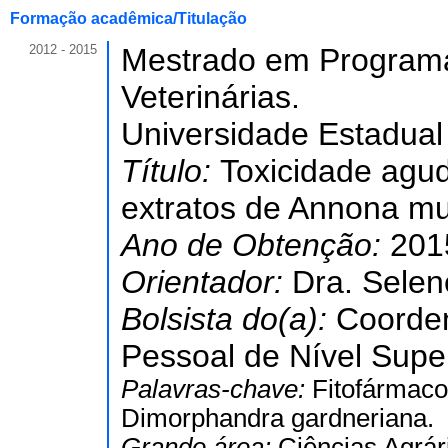
Formação acadêmica/Titulação
2012 - 2015
Mestrado em Programa
Veterinárias.
Universidade Estadual
Título:
Toxicidade agud
extratos de Annona mu
Ano de Obtenção:
201
Orientador:
Dra. Selen
Bolsista do(a):
Coorde
Pessoal de Nível Super
Palavras-chave:
Fitofármaco
Dimorphandra gardneriana.
Grande área:
Ciências Agrár