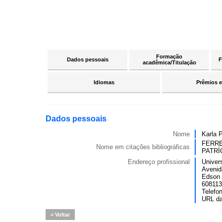
Formação
Dados pessoais
F
acadêmica/Titulação
Idiomas
Prêmios e
Dados pessoais
Nome
Karla P
FERREI
Nome em citações bibliográficas
PATRÍC
Endereço profissional
Univer
Avenid
Edson 
6081134
Telefo
URL d
Voltar