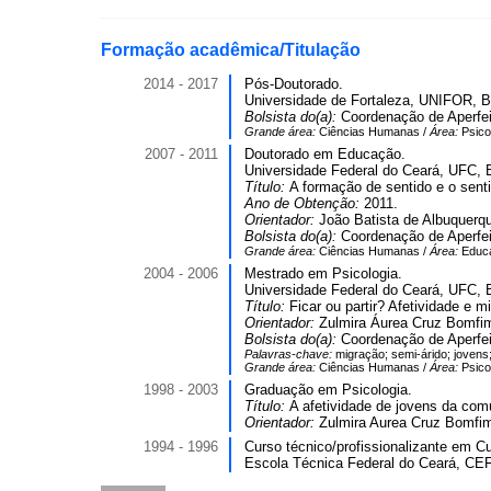
Formação acadêmica/Titulação
2014 - 2017
Pós-Doutorado.
Universidade de Fortaleza, UNIFOR, Br
Bolsista do(a):
Coordenação de Aperfei
Grande área:
Ciências Humanas /
Área:
Psico
2007 - 2011
Doutorado em Educação.
Universidade Federal do Ceará, UFC, B
Título:
A formação de sentido e o sent
Ano de Obtenção:
2011.
Orientador:
João Batista de Albuquerqu
Bolsista do(a):
Coordenação de Aperfei
Grande área:
Ciências Humanas /
Área:
Educ
2004 - 2006
Mestrado em Psicologia.
Universidade Federal do Ceará, UFC, B
Título:
Ficar ou partir? Afetividade e 
Orientador:
Zulmira Áurea Cruz Bomfi
Bolsista do(a):
Coordenação de Aperfei
Palavras-chave:
migração; semi-árido; jovens;
Grande área:
Ciências Humanas /
Área:
Psico
1998 - 2003
Graduação em Psicologia.
Título:
A afetividade de jovens da comun
Orientador:
Zulmira Aurea Cruz Bomfi
1994 - 1996
Curso técnico/profissionalizante em 
Escola Técnica Federal do Ceará, CEF