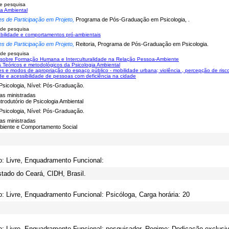
e pesquisa
ia Ambiental
es de Participação em Projeto,
Programa de Pós-Graduação em Psicologia, .
 de pesquisa
bilidade e comportamentos pró-ambientais
es de Participação em Projeto,
Reitoria, Programa de Pós-Graduação em Psicologia.
 de pesquisa
sobre Formação Humana e Interculturalidade na Relação Pessoa-Ambiente
 Teóricos e metodológicos da Psicologia Ambiental
s e modos de apropriação do espaço público - mobilidade urbana; violência , percepção de risc
de e acessibilidade de pessoas com deficiência na cidade
Psicologia, Nível: Pós-Graduação.
nas ministradas
trodutório de Psicologia Ambiental
Psicologia, Nível: Pós-Graduação.
nas ministradas
biente e Comportamento Social
o: Livre, Enquadramento Funcional:
tado do Ceará, CIDH, Brasil.
o: Livre, Enquadramento Funcional: Psicóloga, Carga horária: 20
o: Livre, Enquadramento Funcional: pesquisador, Regime: Dedicação exclusiv