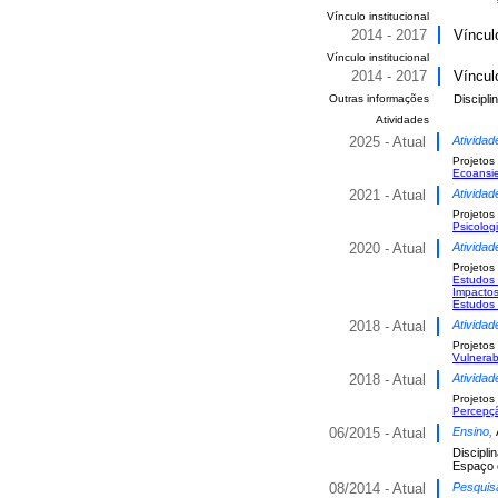
Vínculo institucional
2014 - 2017
Víncul
Vínculo institucional
2014 - 2017
Víncul
Outras informações
Discipl
Atividades
2025 - Atual
Atividad
Projetos
Ecoansie
2021 - Atual
Atividad
Projetos
Psicolog
2020 - Atual
Atividad
Projetos
Estudos 
Impacto
Estudos 
2018 - Atual
Atividad
Projetos
Vulnerab
2018 - Atual
Atividad
Projetos
Percepçã
06/2015 - Atual
Ensino,
Discipli
Espaço 
08/2014 - Atual
Pesquis