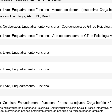
o: Livre, Enquadramento Funcional: Membro da diretoria (tesoureira), Carga ho
ão em Psicologia, ANPEPP, Brasil.
o: Colaborador, Enquadramento Funcional: Coordenadora do GT de Psicologia 
o: Livre, Enquadramento Funcional: Vice coordenadora do GT de Psicologia A
o: Livre, Enquadramento Funcional:
o: Livre, Enquadramento Funcional:
o: Livre, Enquadramento Funcional:
o: Celetista, Enquadramento Funcional: Professora adjunta, Carga horária: 40
nas ministradas na Graduação:Psicologia ComunitáriaPsicologia Social IIPrática Integrativa IV
ão:Interrelações pessoa-ambienteMétodos de pesquisa na relação pessoa-ambiente