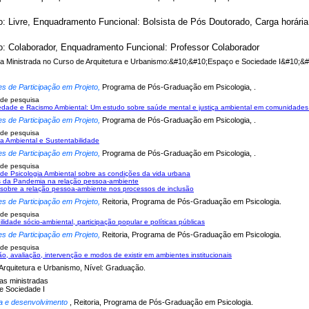
o: Livre, Enquadramento Funcional: Bolsista de Pós Doutorado, Carga horári
o: Colaborador, Enquadramento Funcional: Professor Colaborador
ina Ministrada no Curso de Arquitetura e Urbanismo:&#10;&#10;Espaço e Sociedade I&#10;&
es de Participação em Projeto,
Programa de Pós-Graduação em Psicologia, .
 de pesquisa
dade e Racismo Ambiental: Um estudo sobre saúde mental e justiça ambiental em comunidades 
es de Participação em Projeto,
Programa de Pós-Graduação em Psicologia, .
 de pesquisa
ia Ambiental e Sustentabilidade
es de Participação em Projeto,
Programa de Pós-Graduação em Psicologia, .
 de pesquisa
de Psicologia Ambiental sobre as condições da vida urbana
s da Pandemia na relação pessoa-ambiente
sobre a relação pessoa-ambiente nos processos de inclusão
es de Participação em Projeto,
Reitoria, Programa de Pós-Graduação em Psicologia.
 de pesquisa
ilidade sócio-ambiental, participação popular e políticas públicas
es de Participação em Projeto,
Reitoria, Programa de Pós-Graduação em Psicologia.
 de pesquisa
o, avaliação, intervenção e modos de existir em ambientes institucionais
Arquitetura e Urbanismo, Nível: Graduação.
nas ministradas
e Sociedade I
a e desenvolvimento
, Reitoria, Programa de Pós-Graduação em Psicologia.