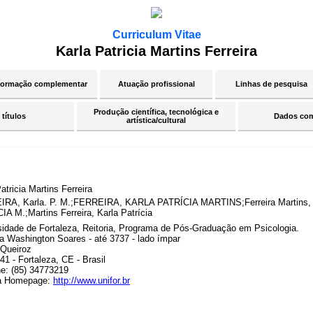
Curriculum Vitae
Karla Patricia Martins Ferreira
ormação complementar
Atuação profissional
Linhas de pesquisa
Produção científica, tecnológica e
 títulos
Dados co
artística/cultural
atricia Martins Ferreira
RA, Karla. P. M.;FERREIRA, KARLA PATRÍCIA MARTINS;Ferreira Martins,
IA M.;Martins Ferreira, Karla Patrícia
sidade de Fortaleza, Reitoria, Programa de Pós-Graduação em Psicologia.
a Washington Soares - até 3737 - lado ímpar
Queiroz
1 - Fortaleza, CE - Brasil
ne: (85) 34773219
a Homepage:
http://www.unifor.br