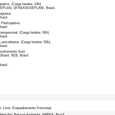
pativo. (Carga horária: 24h).
/SEPLAN, UF/NOOA/SEPLAN/, Brasil.
tuguesa.
rasil.
Participativa.
rasil.
ranspessoal. (Carga horária: 50h).
rasil.
 psicodrama. (Carga horária: 50h).
rasil.
volvimento Sust.
Brasil, IIEB, Brasil.
rasil.
o: Livre, Enquadramento Funcional:
e Relações Pessoa-Ambiente, ARPEA, Brasil.