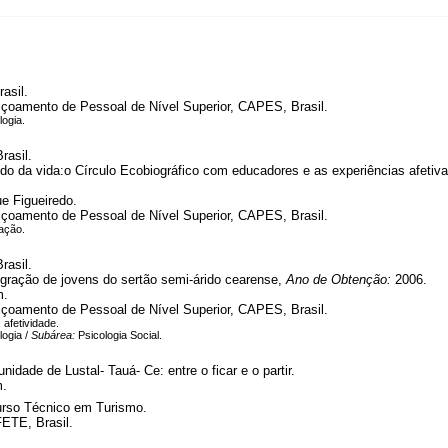
asil.
çoamento de Pessoal de Nível Superior, CAPES, Brasil.
logia.
rasil.
ido da vida:o Círculo Ecobiográfico com educadores e as experiências afeti
e Figueiredo.
çoamento de Pessoal de Nível Superior, CAPES, Brasil.
ação.
rasil.
migração de jovens do sertão semi-árido cearense,
Ano de Obtenção:
2006.
m.
çoamento de Pessoal de Nível Superior, CAPES, Brasil.
 afetividade.
logia /
Subárea:
Psicologia Social.
idade de Lustal- Tauá- Ce: entre o ficar e o partir.
m.
Curso Técnico em Turismo.
ETE, Brasil.