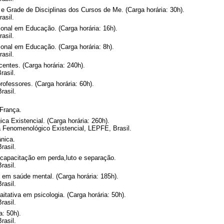
 Grade de Disciplinas dos Cursos de Me. (Carga horária: 30h).
asil.
onal em Educação. (Carga horária: 16h).
asil.
onal em Educação. (Carga horária: 8h).
asil.
entes. (Carga horária: 240h).
rasil.
rofessores. (Carga horária: 60h).
rasil.
França.
a Existencial. (Carga horária: 260h).
a Fenomenológico Existencial, LEPFE, Brasil.
ânica.
rasil.
e capacitação em perda,luto e separação.
rasil.
 em saúde mental. (Carga horária: 185h).
rasil.
itativa em psicologia. (Carga horária: 50h).
rasil.
a: 50h).
rasil.