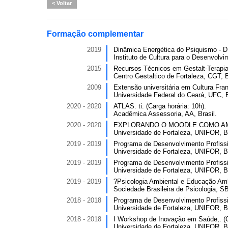
Voltar
Formação complementar
2019
Dinâmica Energética do Psiquismo - DE
Instituto de Cultura para o Desenvolv
2015
Recursos Técnicos em Gestalt-Terapia
Centro Gestaltico de Fortaleza, CGT, B
2009
Extensão universitária em Cultura Fra
Universidade Federal do Ceará, UFC, B
2020 - 2020
ATLAS. ti. (Carga horária: 10h).
Acadêmica Assessoria, AA, Brasil.
2020 - 2020
EXPLORANDO O MOODLE COMO AMBIE
Universidade de Fortaleza, UNIFOR, Br
2019 - 2019
Programa de Desenvolvimento Profissi
Universidade de Fortaleza, UNIFOR, Br
2019 - 2019
Programa de Desenvolvimento Profissi
Universidade de Fortaleza, UNIFOR, Br
2019 - 2019
?Psicologia Ambiental e Educação Ambie
Sociedade Brasileira de Psicologia, SB
2018 - 2018
Programa de Desenvolvimento Profissi
Universidade de Fortaleza, UNIFOR, Br
2018 - 2018
I Workshop de Inovação em Saúde,. (Ca
Universidade de Fortaleza, UNIFOR, Br