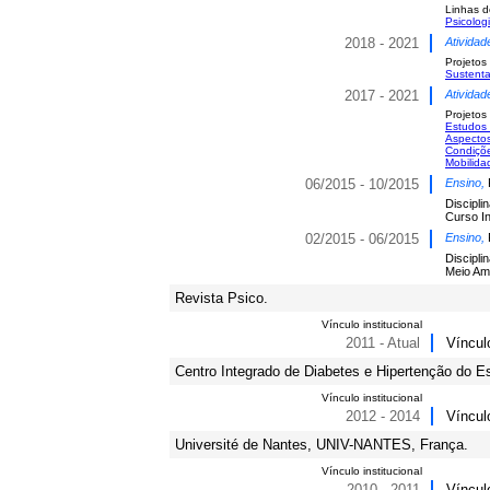
Linhas d
Psicolog
2018 - 2021
Atividad
Projetos
Sustenta
2017 - 2021
Atividad
Projetos
Estudos 
Aspectos
Condiçõe
Mobilida
06/2015 - 10/2015
Ensino,
Discipli
Curso In
02/2015 - 06/2015
Ensino,
Discipli
Meio Am
Revista Psico.
Vínculo institucional
2011 - Atual
Víncul
Centro Integrado de Diabetes e Hipertenção do Es
Vínculo institucional
2012 - 2014
Víncul
Université de Nantes, UNIV-NANTES, França.
Vínculo institucional
2010 - 2011
Víncul