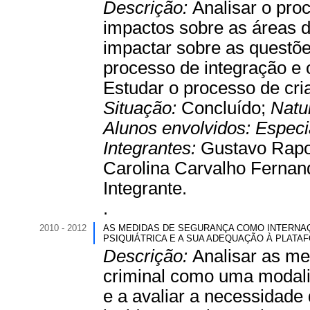
Descrição:
Analisar o pro
impactos sobre as áreas d
impactar sobre as questões
processo de integração e 
Estudar o processo de cr
Situação:
Concluído;
Natu
Alunos envolvidos:
Especi
Integrantes:
Gustavo Rapo
Carolina Carvalho Fernand
Integrante.
.
2010 - 2012
AS MEDIDAS DE SEGURANÇA COMO INTERNA
PSIQUIÁTRICA E A SUA ADEQUAÇÃO À PLATA
Descrição:
Analisar as me
criminal como uma modalid
e a avaliar a necessidade