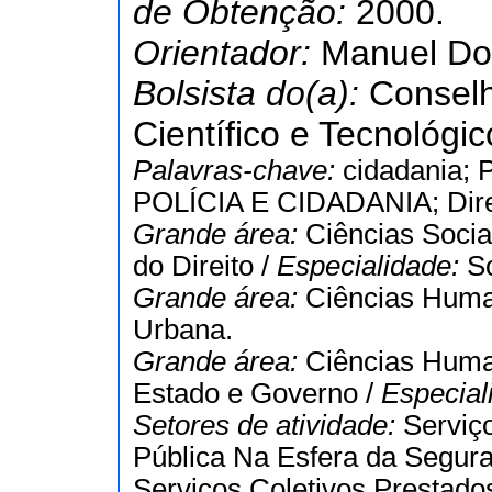
de Obtenção:
2000.
Orientador:
Manuel Do
Bolsista do(a):
Conselh
Científico e Tecnológic
Palavras-chave:
cidadania
POLÍCIA E CIDADANIA; Dir
Grande área:
Ciências Socia
do Direito /
Especialidade:
So
Grande área:
Ciências Hum
Urbana.
Grande área:
Ciências Hum
Estado e Governo /
Especial
Setores de atividade:
Serviç
Pública Na Esfera da Segura
Serviços Coletivos Prestado