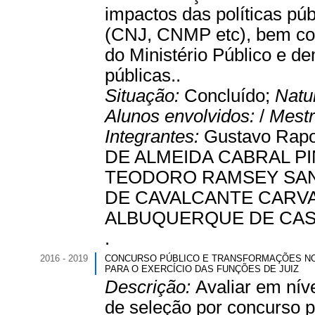
impactos das políticas púb
(CNJ, CNMP etc), bem como
do Ministério Público e de
públicas..
Situação:
Concluído;
Natu
Alunos envolvidos:
/
Mestr
Integrantes:
Gustavo Rapo
DE ALMEIDA CABRAL PIN
TEODORO RAMSEY SANTO
DE CAVALCANTE CARVALH
ALBUQUERQUE DE CASTR
.
2016 - 2019
CONCURSO PÚBLICO E TRANSFORMAÇÕES NO 
PARA O EXERCÍCIO DAS FUNÇÕES DE JUIZ
Descrição:
Avaliar em nív
de seleção por concurso 