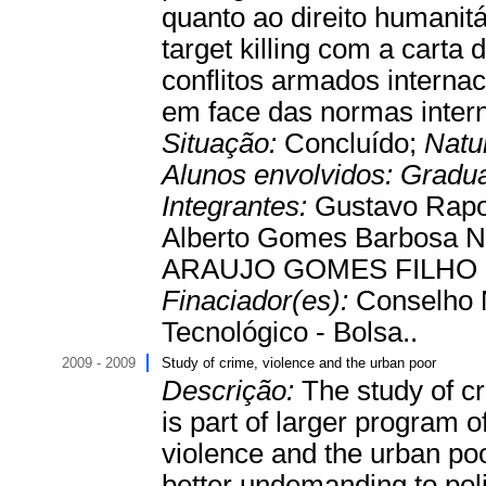
quanto ao direito humanitá
target killing com a cart
conflitos armados internac
em face das normas intern
Situação:
Concluído;
Natu
Alunos envolvidos:
Gradu
Integrantes:
Gustavo Rapos
Alberto Gomes Barbosa 
ARAUJO GOMES FILHO - 
Finaciador(es):
Conselho 
Tecnológico - Bolsa..
2009 - 2009
Study of crime, violence and the urban poor
Descrição:
The study of c
is part of larger program 
violence and the urban poor
better undemanding to poli