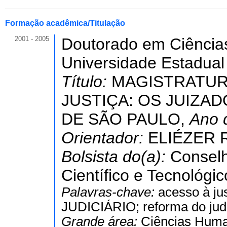
Formação acadêmica/Titulação
2001 - 2005
Doutorado em Ciências
Universidade Estadual
Título:
MAGISTRATURA
JUSTIÇA: OS JUIZAD
DE SÃO PAULO,
Ano 
Orientador:
ELIÉZER 
Bolsista do(a):
Conselh
Científico e Tecnológic
Palavras-chave:
acesso à j
JUDICIÁRIO; reforma do judi
Grande área:
Ciências Hum