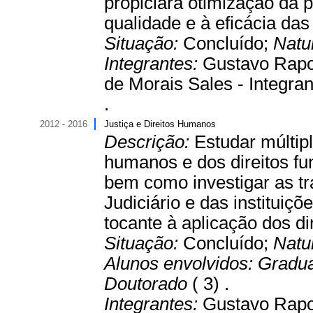
propiciará otimização da p
qualidade e à eficácia das
Situação:
Concluído;
Natu
Integrantes:
Gustavo Rapos
de Morais Sales - Integran
.
2012 - 2016
Justiça e Direitos Humanos
Descrição:
Estudar múltip
humanos e dos direitos fu
bem como investigar as t
Judiciário e das instituiç
tocante à aplicação dos di
Situação:
Concluído;
Natu
Alunos envolvidos:
Gradu
Doutorado
( 3) .
Integrantes:
Gustavo Rapos