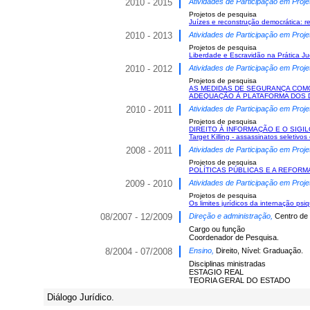
2010 - 2015
Atividades de Participação em Proje
Projetos de pesquisa
Juízes e reconstrução democrática: re
2010 - 2013
Atividades de Participação em Proje
Projetos de pesquisa
Liberdade e Escravidão na Prática Ju
2010 - 2012
Atividades de Participação em Proje
Projetos de pesquisa
AS MEDIDAS DE SEGURANÇA COMO
ADEQUAÇÃO À PLATAFORMA DOS 
2010 - 2011
Atividades de Participação em Proje
Projetos de pesquisa
DIREITO À INFORMAÇÃO E O SIG
Target Killing - assassinatos seletivos
2008 - 2011
Atividades de Participação em Proje
Projetos de pesquisa
POLÍTICAS PÚBLICAS E A REFORMA
2009 - 2010
Atividades de Participação em Proje
Projetos de pesquisa
Os limites jurídicos da internação ps
08/2007 - 12/2009
Direção e administração,
Centro de 
Cargo ou função
Coordenador de Pesquisa.
8/2004 - 07/2008
Ensino,
Direito, Nível: Graduação.
Disciplinas ministradas
ESTAGIO REAL
TEORIA GERAL DO ESTADO
Diálogo Jurídico.