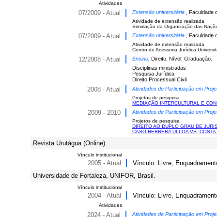
Atividades
07/2009 - Atual
Extensão universitária
, Faculdade 
Atividade de extensão realizada
Simulação da Organização das Naçõ
07/2009 - Atual
Extensão universitária
, Faculdade 
Atividade de extensão realizada
Centro de Acessoria Jurídica Universit
12/2008 - Atual
Ensino,
Direito, Nível: Graduação.
Disciplinas ministradas
Pesquisa Jurídica
Direito Processual Civil
2008 - Atual
Atividades de Participação em Proje
Projetos de pesquisa
MEDIAÇÃO INTERCULTURAL E CON
2009 - 2010
Atividades de Participação em Proje
Projetos de pesquisa
DIREITO AO DUPLO GRAU DE JURI
CASO HERRERA ULLOA VS. COSTA 
Revista Urutágua (Online).
Vínculo institucional
2005 - Atual
Vínculo: Livre, Enquadrament
Universidade de Fortaleza, UNIFOR, Brasil.
Vínculo institucional
2004 - Atual
Vínculo: Livre, Enquadramento 
Atividades
2024 - Atual
Atividades de Participação em Proje