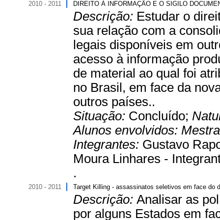
2010 - 2011
DIREITO À INFORMAÇÃO E O SIGILO DOCUM
Descrição:
Estudar o dire
sua relação com a consoli
legais disponíveis em out
acesso à informação prod
de material ao qual foi atr
no Brasil, em face da nov
outros países..
Situação:
Concluído;
Natu
Alunos envolvidos:
Mestr
Integrantes:
Gustavo Rapo
Moura Linhares - Integrant
.
2010 - 2011
Target Killing - assassinatos seletivos em face do di
Descrição:
Analisar as pol
por alguns Estados em fac