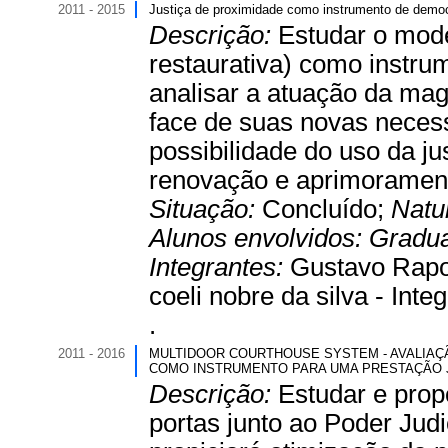
2011 - 2015
Justiça de proximidade como instrumento de democr
Descrição:
Estudar o mode
restaurativa) como instrum
analisar a atuação da ma
face de suas novas necess
possibilidade do uso da j
renovação e aprimoramento
Situação:
Concluído;
Natu
Alunos envolvidos:
Gradu
Integrantes:
Gustavo Rapos
coeli nobre da silva - Integ
.
2011 - 2016
MULTIDOOR COURTHOUSE SYSTEM - AVALIAÇ
COMO INSTRUMENTO PARA UMA PRESTAÇÃO JU
Descrição:
Estudar e prop
portas junto ao Poder Jud