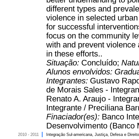
different types and preval
violence in selected urban
for successful intervention
focus on the community l
with and prevent violence
in these efforts..
Situação:
Concluído;
Natu
Alunos envolvidos:
Gradu
Integrantes:
Gustavo Rapos
de Morais Sales - Integrant
Renato A. Araujo - Integra
Integrante / Preciliana Bar
Finaciador(es):
Banco Int
Desenvolvimento (Banco Mun
2010 - 2011
Integração Sul-americana, Justiça, Defesa e Direi