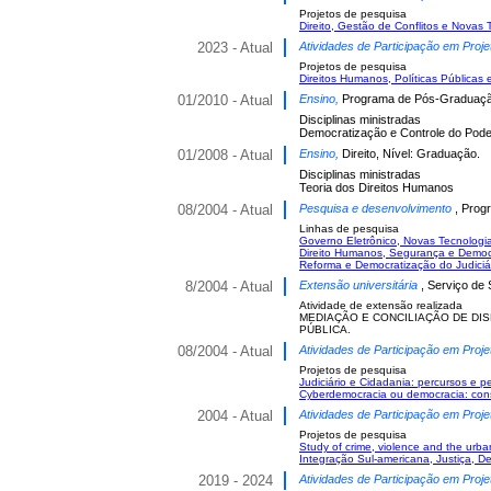
Projetos de pesquisa
Direito, Gestão de Conflitos e Novas 
2023 - Atual
Atividades de Participação em Proje
Projetos de pesquisa
Direitos Humanos, Políticas Públicas
01/2010 - Atual
Ensino,
Programa de Pós-Graduação 
Disciplinas ministradas
Democratização e Controle do Poder
01/2008 - Atual
Ensino,
Direito, Nível: Graduação.
Disciplinas ministradas
Teoria dos Direitos Humanos
08/2004 - Atual
Pesquisa e desenvolvimento
, Prog
Linhas de pesquisa
Governo Eletrônico, Novas Tecnologia
Direito Humanos, Segurança e Democ
Reforma e Democratização do Judiciá
8/2004 - Atual
Extensão universitária
, Serviço de 
Atividade de extensão realizada
MEDIAÇÃO E CONCILIAÇÃO DE DI
PÚBLICA.
08/2004 - Atual
Atividades de Participação em Proje
Projetos de pesquisa
Judiciário e Cidadania: percursos e p
Cyberdemocracia ou democracia: consu
2004 - Atual
Atividades de Participação em Proje
Projetos de pesquisa
Study of crime, violence and the urba
Integração Sul-americana, Justiça, D
2019 - 2024
Atividades de Participação em Proje