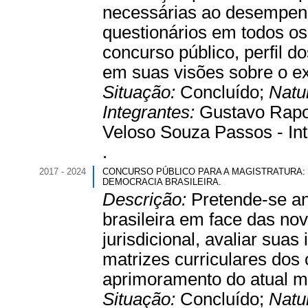
necessárias ao desempenh
questionários em todos os 
concurso público, perfil d
em suas visões sobre o exe
Situação:
Concluído;
Natu
Integrantes:
Gustavo Rapos
Veloso Souza Passos - Int
.
2017 - 2024
CONCURSO PÚBLICO PARA A MAGISTRATURA:
DEMOCRACIA BRASILEIRA.
Descrição:
Pretende-se an
brasileira em face das no
jurisdicional, avaliar suas
matrizes curriculares dos 
aprimoramento do atual mo
Situação:
Concluído;
Natu