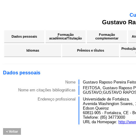
Cu
Gustavo Ra
Formação
Formação
Dados pessoais
At
acadêmica/Titulação
complementar
Produção 
Idiomas
Prêmios e títulos
Dados pessoais
Nome
Gustavo Raposo Pereira Feit
FEITOSA, Gustavo Raposo
Nome em citações bibliográficas
GUSTAVO;GUSTAVO RAPOS
Endereço profissional
Universidade de Fortaleza.
Avenida Washington Soares, 
Edson Queiroz
60811-905 - Fortaleza, CE - Br
Telefone: (85) 34773000
URL da Homepage:
http://www
Voltar