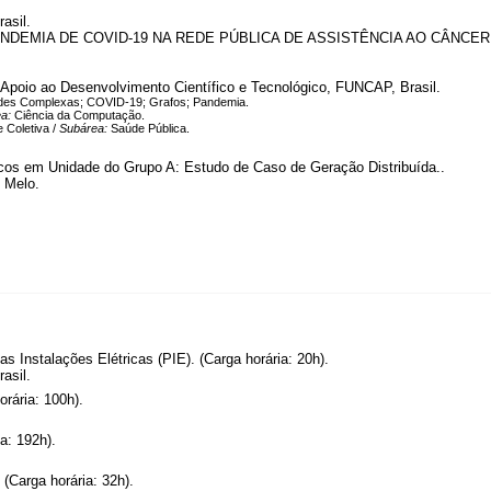
asil.
ANDEMIA DE COVID-19 NA REDE PÚBLICA DE ASSISTÊNCIA AO CÂN
poio ao Desenvolvimento Científico e Tecnológico, FUNCAP, Brasil.
des Complexas; COVID-19; Grafos; Pandemia.
ea:
Ciência da Computação.
 Coletiva /
Subárea:
Saúde Pública.
icos em Unidade do Grupo A: Estudo de Caso de Geração Distribuída..
 Melo.
s Instalações Elétricas (PIE). (Carga horária: 20h).
asil.
rária: 100h).
a: 192h).
(Carga horária: 32h).