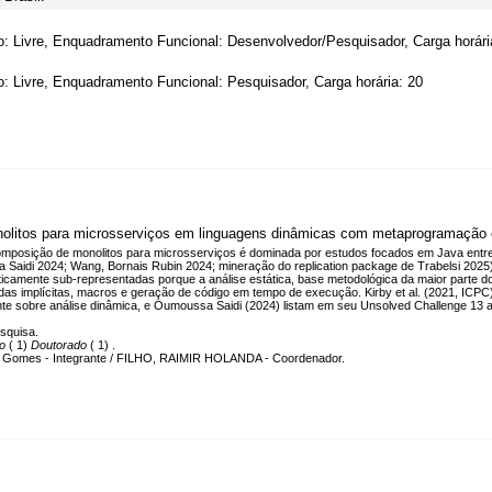
o: Livre, Enquadramento Funcional: Desenvolvedor/Pesquisador, Carga horári
o: Livre, Enquadramento Funcional: Pesquisador, Carga horária: 20
onolitos para microsserviços em linguagens dinâmicas com metaprogramação 
composição de monolitos para microsserviços é dominada por estudos focados em Java entre
Saidi 2024; Wang, Bornais Rubin 2024; mineração do replication package de Trabelsi 20
aticamente sub-representadas porque a análise estática, base metodológica da maior parte d
as implícitas, macros e geração de código em tempo de execução. Kirby et al. (2021, ICP
ente sobre análise dinâmica, e Oumoussa Saidi (2024) listam em seu Unsolved Challenge 13 
squisa.
co
( 1)
Doutorado
( 1) .
a Gomes - Integrante / FILHO, RAIMIR HOLANDA - Coordenador.