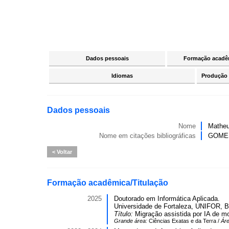
Dados pessoais
Formação acadêm
Idiomas
Produção c
Dados pessoais
Nome
Matheu
Nome em citações bibliográficas
GOMES
Voltar
Formação acadêmica/Titulação
2025
Doutorado em Informática Aplicada.
Universidade de Fortaleza, UNIFOR, Br
Título:
Migração assistida por IA de 
Grande área:
Ciências Exatas e da Terra /
Ár