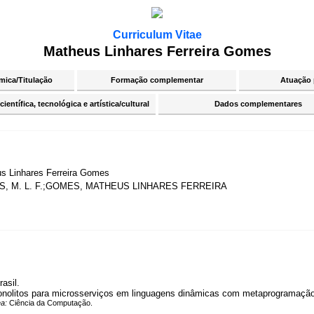
Curriculum Vitae
Matheus Linhares Ferreira Gomes
ica/Titulação
Formação complementar
Atuação 
ientífica, tecnológica e artística/cultural
Dados complementares
s Linhares Ferreira Gomes
, M. L. F.;GOMES, MATHEUS LINHARES FERREIRA
asil.
monolitos para microsserviços em linguagens dinâmicas com metaprogramaçã
ea:
Ciência da Computação.