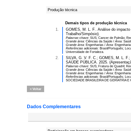
Produção técnica
Demais tipos de produção técnica
1.
GOMES, M. L. F.. Análise do impacto
Trabalho/Simpósio).
Palavras-chave:
SUS; Cancer de Pulmão; Re
Grande área:
Ciências da Saúde /
Área:
Saúde
Grande área:
Engenharias /
Área:
Engenharia
Referências adicionais:
Brasil/Português; Loc
Universidade de Fortaleza.
2.
SILVA, G. V. F. C.; GOMES, M. L
SAÚDE PÚBLICA. 2025. (Apresentação
Palavras-chave:
SUS; Fratura de Quadril; Re
Grande área:
Ciências da Saúde /
Área:
Saúde
Grande área:
Engenharias /
Área:
Engenharia
Referências adicionais:
Brasil/Português; L
SOCIEDADE BRASILEIRA DE GERIATRIA 
Voltar
Dados Complementares