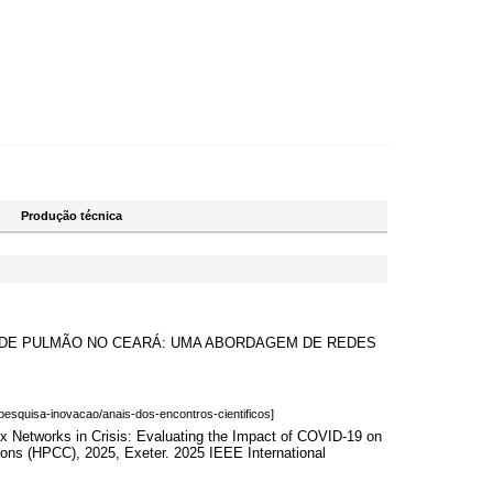
Produção técnica
CER DE PULMÃO NO CEARÁ: UMA ABORDAGEM DE REDES
b/pesquisa-inovacao/anais-dos-encontros-cientificos]
rks in Crisis: Evaluating the Impact of COVID-19 on
ons (HPCC), 2025, Exeter. 2025 IEEE International