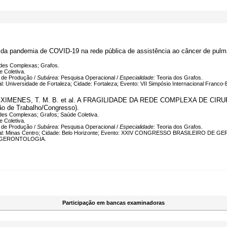
 da pandemia de COVID-19 na rede pública de assistência ao câncer de pul
des Complexas; Grafos.
 Coletiva.
 de Produção /
Subárea:
Pesquisa Operacional /
Especialidade:
Teoria dos Grafos.
al: Universidade de Fortaleza; Cidade: Fortaleza; Evento: VII Simpósio Internacional Franco-
. F.; XIMENES, T. M. B. et al. A FRAGILIDADE DA REDE COMPLEXA DE 
 de Trabalho/Congresso).
des Complexas; Grafos; Saúde Coletiva.
 Coletiva.
 de Produção /
Subárea:
Pesquisa Operacional /
Especialidade:
Teoria dos Grafos.
ocal: Minas Centro; Cidade: Belo Horizonte; Evento: XXIV CONGRESSO BRASILEIRO DE GE
E GERONTOLOGIA.
Participação em bancas examinadoras