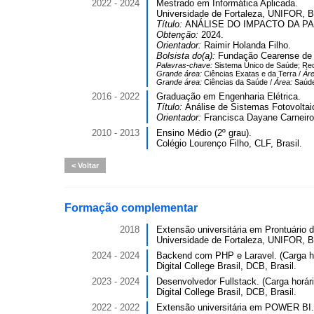
2022 - 2024
Mestrado em Informática Aplicada.
Universidade de Fortaleza, UNIFOR, Br
Título:
ANÁLISE DO IMPACTO DA P
Obtenção:
2024.
Orientador:
Raimir Holanda Filho.
Bolsista do(a):
Fundação Cearense de A
Palavras-chave:
Sistema Único de Saúde; Re
Grande área:
Ciências Exatas e da Terra /
Ár
Grande área:
Ciências da Saúde /
Área:
Saúde
2016 - 2022
Graduação em Engenharia Elétrica.
Título:
Análise de Sistemas Fotovolta
Orientador:
Francisca Dayane Carneiro
2010 - 2013
Ensino Médio (2º grau).
Colégio Lourenço Filho, CLF, Brasil.
Voltar
Formação complementar
2018
Extensão universitária em Prontuário da
Universidade de Fortaleza, UNIFOR, Br
2024 - 2024
Backend com PHP e Laravel. (Carga ho
Digital College Brasil, DCB, Brasil.
2023 - 2024
Desenvolvedor Fullstack. (Carga horári
Digital College Brasil, DCB, Brasil.
2022 - 2022
Extensão universitária em POWER BI. 