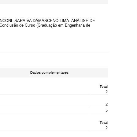
TON LINCONL SARAIVA DAMASCENO LIMA. ANÁLISE DE
usão de Curso (Graduação em Engenharia de
Dados complementares
Total
2
2
2
Total
2