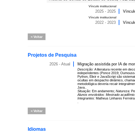
Vínculo institucional
2025 - 2025
Víncul
Vínculo institucional
2022 - 2023
Víncul
Voltar
Projetos de Pesquisa
2026 - Atual
Migração assistida por IA de m
Descrição:
A literatura recente em de
independentes (Ponce 2019; Oumoussa 
Python, Elixir e JavaScript são sistem
ocultas em despacho dinâmico, chamad
metodológica deveria recair integralm
Java..
Situação:
Em andamento;
Natureza:
Pe
Alunos envolvidos:
Mestrado acadêmi
Integrantes:
Matheus Linhares Ferreir
.
Voltar
Idiomas