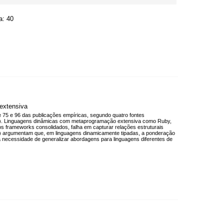
a: 40
extensiva
 75 e 96 das publicações empíricas, segundo quatro fontes
25). Linguagens dinâmicas com metaprogramação extensiva como Ruby,
os frameworks consolidados, falha em capturar relações estruturais
C) argumentam que, em linguagens dinamicamente tipadas, a ponderação
a necessidade de generalizar abordagens para linguagens diferentes de