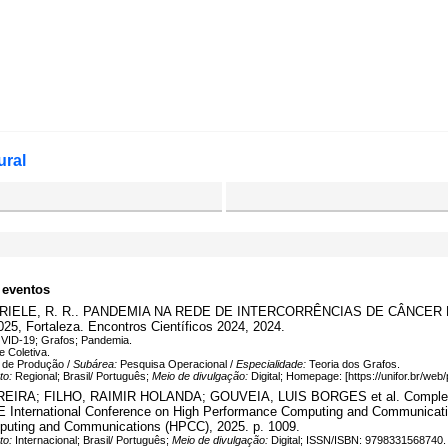
ural
 eventos
; GABRIELE, R. R.. PANDEMIA NA REDE DE INTERCORRÊNCIAS DE CÂN
 Fortaleza. Encontros Científicos 2024, 2024.
ID-19; Grafos; Pandemia.
 Coletiva.
 de Produção /
Subárea:
Pesquisa Operacional /
Especialidade:
Teoria dos Grafos.
to:
Regional; Brasil/ Português;
Meio de divulgação:
Digital; Homepage: [https://unifor.br/we
; FILHO, RAIMIR HOLANDA; GOUVEIA, LUIS BORGES et al. Complex Netwo
E International Conference on High Performance Computing and Communicati
puting and Communications (HPCC), 2025. p. 1009.
to:
Internacional; Brasil/ Português;
Meio de divulgação:
Digital; ISSN/ISBN: 9798331568740.