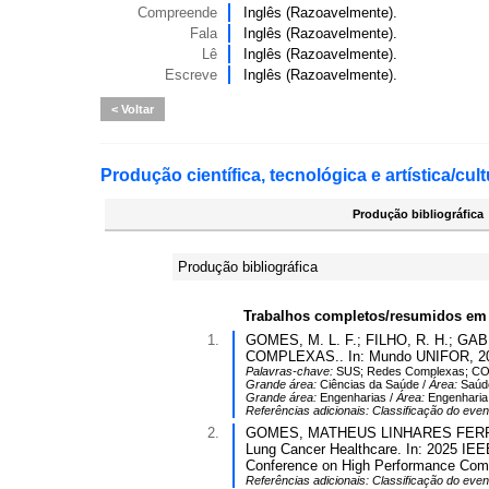
Compreende
Inglês (Razoavelmente).
Fala
Inglês (Razoavelmente).
Lê
Inglês (Razoavelmente).
Escreve
Inglês (Razoavelmente).
Voltar
Produção científica, tecnológica e artística/cult
Produção bibliográfica
Produção bibliográfica
Trabalhos completos/resumidos em
1.
GOMES, M. L. F.; FILHO, R. H.
COMPLEXAS.. In: Mundo UNIFOR, 2025,
Palavras-chave:
SUS; Redes Complexas; COV
Grande área:
Ciências da Saúde /
Área:
Saúde
Grande área:
Engenharias /
Área:
Engenharia
Referências adicionais:
Classificação do even
2.
GOMES, MATHEUS LINHARES FERREIRA
Lung Cancer Healthcare. In: 2025 IEE
Conference on High Performance Com
Referências adicionais:
Classificação do even