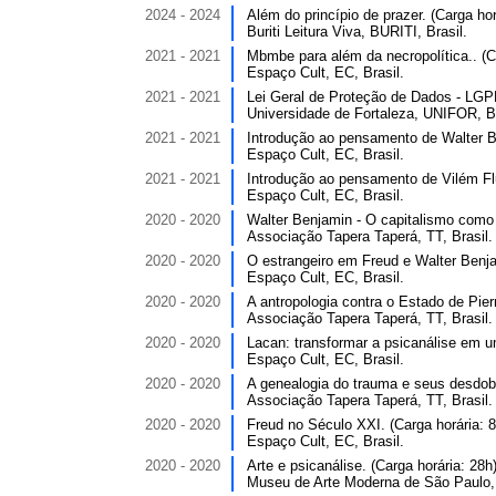
2024 - 2024
Além do princípio de prazer. (Carga hor
Buriti Leitura Viva, BURITI, Brasil.
2021 - 2021
Mbmbe para além da necropolítica.. (Ca
Espaço Cult, EC, Brasil.
2021 - 2021
Lei Geral de Proteção de Dados - LGPD
Universidade de Fortaleza, UNIFOR, Br
2021 - 2021
Introdução ao pensamento de Walter Be
Espaço Cult, EC, Brasil.
2021 - 2021
Introdução ao pensamento de Vilém Flus
Espaço Cult, EC, Brasil.
2020 - 2020
Walter Benjamin - O capitalismo como r
Associação Tapera Taperá, TT, Brasil.
2020 - 2020
O estrangeiro em Freud e Walter Benjam
Espaço Cult, EC, Brasil.
2020 - 2020
A antropologia contra o Estado de Pierr
Associação Tapera Taperá, TT, Brasil.
2020 - 2020
Lacan: transformar a psicanálise em u
Espaço Cult, EC, Brasil.
2020 - 2020
A genealogia do trauma e seus desdobr
Associação Tapera Taperá, TT, Brasil.
2020 - 2020
Freud no Século XXI. (Carga horária: 8
Espaço Cult, EC, Brasil.
2020 - 2020
Arte e psicanálise. (Carga horária: 28h)
Museu de Arte Moderna de São Paulo,