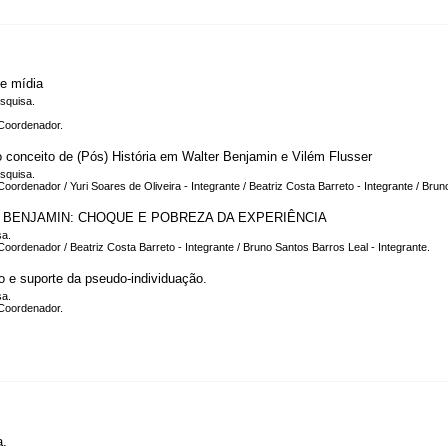
 e mídia
squisa.
Coordenador.
conceito de (Pós) História em Walter Benjamin e Vilém Flusser
squisa.
ordenador / Yuri Soares de Oliveira - Integrante / Beatriz Costa Barreto - Integrante / Brun
 BENJAMIN: CHOQUE E POBREZA DA EXPERIÊNCIA
sa.
ordenador / Beatriz Costa Barreto - Integrante / Bruno Santos Barros Leal - Integrante.
 e suporte da pseudo-individuação.
sa.
Coordenador.
a.