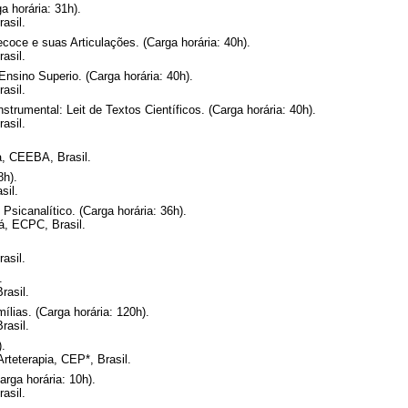
 horária: 31h).
asil.
ecoce e suas Articulações. (Carga horária: 40h).
asil.
nsino Superio. (Carga horária: 40h).
asil.
strumental: Leit de Textos Científicos. (Carga horária: 40h).
asil.
, CEEBA, Brasil.
8h).
sil.
sicanalítico. (Carga horária: 36h).
á, ECPC, Brasil.
asil.
.
rasil.
ílias. (Carga horária: 120h).
rasil.
).
teterapia, CEP*, Brasil.
arga horária: 10h).
asil.