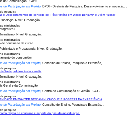
gia da Comunicação - G086
es de Participação em Projeto,
DPDI - Diretoria de Pesquisa, Desenvolvimento e Inovação, .
 de pesquisa
s e Desdobramentos do conceito de (Pós) História em Walter Benjamin e Vilém Flusser
Psicologia, Nível: Graduação.
nas ministradas
ntegrativa I
Jornalismo, Nível: Graduação.
nas ministradas
o de conclusão de curso
Publicidade e Propaganda, Nível: Graduação.
nas ministradas
amento do consumidor
es de Participação em Projeto,
Conselho de Ensino, Pesquisa e Extensão, .
 de pesquisa
 infância, adolescência e mídia
Jornalismo, Nível: Graduação.
nas ministradas
gia Geral e da Comunicação
es de Participação em Projeto,
Centro de Comunicação e Gestão - CCG, .
 de pesquisa
RNIDADE EM WALTER BENJAMIN: CHOQUE E POBREZA DA EXPERIÊNCIA
es de Participação em Projeto,
Conselho de Ensino, Pesquisa e Extensão, .
 de pesquisa
como objeto de consumo e suporte da pseudo-individuação.