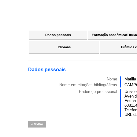
Dados pessoais
Formação acadêmica/Titula
Idiomas
Prêmios e
Dados pessoais
Nome
Marili
Nome em citações bibliográficas
CAMPO
Endereço profissional
Univer
Avenid
Edson 
60811-9
Telefo
URL d
Voltar