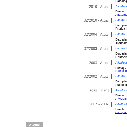
Psicolo
2016 - Atual
Atividad
Projetos
Anatomia
02/2010 - Atual
Ensino,
Discipli
Pratica I
02/2004 - Atual
Ensino,
Discipli
Trabalh
02/2003 - Atual
Ensino,
Discipli
Comport
2003 - Atual
Atividad
Projetos
Relações
02/2002 - Atual
Ensino,
Discipli
Psicolo
2023 - 2023
Atividad
Projetos
A MODE
2007 - 2007
Atividad
Projetos
O corpo 
Voltar