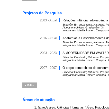
Projetos de Pesquisa
2003 - Atual
Relações infância, adolescência
Situação:
Em andamento;
Natureza:
Pe
Alunos envolvidos:
Graduação
( 3) .
Integrantes:
Marilia Romero Campos - 
.
2016 - Atual
Anatomias e Desdobramentos do 
Situação:
Em andamento;
Natureza:
Pe
Integrantes:
Marilia Romero Campos - Co
.
2023 - 2023
A MODERNIDADE EM WALTER
Situação:
Concluído;
Natureza:
Pesqui
Integrantes:
Marilia Romero Campos - Co
.
2007 - 2007
O corpo como objeto de consumo
Situação:
Concluído;
Natureza:
Pesqui
Integrantes:
Marilia Romero Campos - 
.
Voltar
Áreas de atuação
1.
Grande área:
Ciências Humanas /
Área:
Psicologi