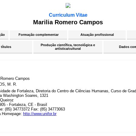
Curriculum Vitae
Marilia Romero Campos
ção
Formação complementar
Atuação profissional
Produção científica, tecnológica e
 títulos
Dados co
artística/cultural
a Romero Campos
S, M. R.
sidade de Fortaleza, Diretoria do Centro de Ciências Humanas, Curso de Gr
a Washington Soares, 1321
Queiroz
05 - Fortaleza, CE - Brasil
ne: (85) 34773372 Fax: (85) 34773063
a Homepage:
http://www.unifor.br