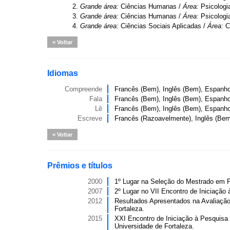
2.
Grande área:
Ciências Humanas /
Área:
Psicologi
3.
Grande área:
Ciências Humanas /
Área:
Psicologi
4.
Grande área:
Ciências Sociais Aplicadas /
Área:
C
Voltar
Idiomas
Compreende
Francês (Bem), Inglês (Bem), Espanho
Fala
Francês (Bem), Inglês (Bem), Espanho
Lê
Francês (Bem), Inglês (Bem), Espanho
Escreve
Francês (Razoavelmente), Inglês (Bem
Voltar
Prêmios e títulos
2000
1º Lugar na Seleção do Mestrado em Ps
2007
2º Lugar no VII Encontro de Iniciação 
2012
Resultados Apresentados na Avaliação
Fortaleza.
2015
XXI Encontro de Iniciação à Pesquisa 
Universidade de Fortaleza.