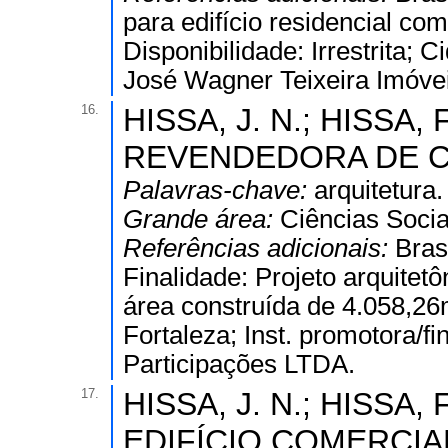
para edifício residencial co
Disponibilidade: Irrestrita; 
José Wagner Teixeira Imóvei
16.
HISSA, J. N.; HISSA, F
REVENDEDORA DE C
Palavras-chave:
arquitetura.
Grande área:
Ciências Socia
Referências adicionais:
Bras
Finalidade: Projeto arquite
área construída de 4.058,26m
Fortaleza; Inst. promotora/f
Participações LTDA.
17.
HISSA, J. N.; HISSA, F
EDIFÍCIO COMERCIAL - 