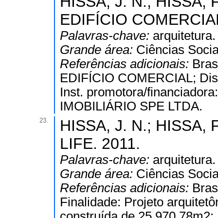
HISSA, J. N.; HISSA, F
EDIFÍCIO COMERCIAL
Palavras-chave:
arquitetura.
Grande área:
Ciências Socia
Referências adicionais:
Bras
EDIFÍCIO COMERCIAL; Dispon
Inst. promotora/financi
IMOBILIÁRIO SPE LTDA.
23.
HISSA, J. N.; HISSA, F
LIFE. 2011.
Palavras-chave:
arquitetura.
Grande área:
Ciências Socia
Referências adicionais:
Bras
Finalidade: Projeto arquitetô
construída de 25.970,78m2; Di