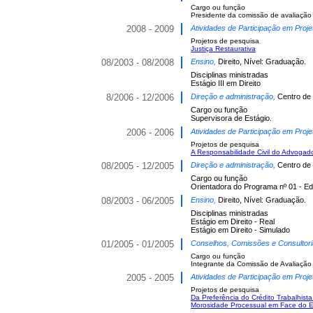
Cargo ou função
Presidente da comissão de avaliação
2008 - 2009
Atividades de Participação em Proje
Projetos de pesquisa
Justiça Restaurativa
08/2003 - 08/2008
Ensino,
Direito, Nível: Graduação.
Disciplinas ministradas
Estágio III em Direito
8/2006 - 12/2006
Direção e administração,
Centro de 
Cargo ou função
Supervisora de Estágio.
2006 - 2006
Atividades de Participação em Proje
Projetos de pesquisa
A Responsabilidade Civil do Advogad
08/2005 - 12/2005
Direção e administração,
Centro de 
Cargo ou função
Orientadora do Programa nº 01 - Ed
08/2003 - 06/2005
Ensino,
Direito, Nível: Graduação.
Disciplinas ministradas
Estágio em Direito - Real
Estágio em Direito - Simulado
01/2005 - 01/2005
Conselhos, Comissões e Consultor
Cargo ou função
Integrante da Comissão de Avaliação
2005 - 2005
Atividades de Participação em Proje
Projetos de pesquisa
Da Preferência do Crédito Trabalhist
Morosidade Processual em Face do 