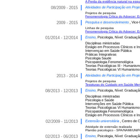
A Perda da evidência natural na esqu
08/2009 - 2015
Atividades de Participação em Proje
Projetos de pesquisa
Fenomenologia Crítica do Adoecer: E
2009 - 2015
Pesquisa e desenvolvimento
, Vice
Linhas de pesquisa
Fenomenologia Crítica do Adoecer: E
01/2014 - 12/2014
Ensino,
Psicologia, Nível: Graduaçã
Disciplinas ministradas
Estágio em Processos Clínicos e I
Intervençao em Saúde Pública
Práticas Integrativas
Psicologia Saude
Psicopatologia Fenomenológica
Teorias Psicológicas III - Humanism
Teorias Psicológicas VI Humanismo
2013 - 2014
Atividades de Participação em Proje
Projetos de pesquisa
Tessituras do Cuidado em Saúde Ment
08/2013 - 12/2013
Ensino,
Psicologia, Nível: Graduaçã
Disciplinas ministradas
Psicologia e Saúde
Intervenções em Saúde Pública
Teorias Psicológicas VI Humanismo
Psicopatologia Fenomenológica
Estágio em Processos Clínicos e I
02/2009 - 11/2013
Extensão universitária
, Centro de 
Atividade de extensão realizada
Plantão psicologico - SPA/NAMI/UNI
02/2013 - 06/2013
Ensino,
Psicologia, Nível: Graduaçã