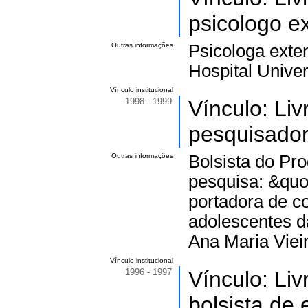
psicologo ex
Outras informações
Psicologa exte
Hospital Unive
Vínculo institucional
1998 - 1999
Vínculo: Li
pesquisador
Outras informações
Bolsista do Pro
pesquisa: &quo
portadora de c
adolescentes 
Ana Maria Viei
Vínculo institucional
1996 - 1997
Vínculo: Li
bolsista de 