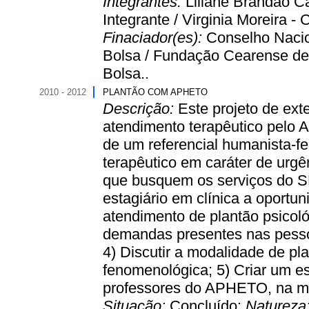
Integrantes:
Liliane Brandão Ca
Integrante / Virginia Moreira -
Finaciador(es):
Conselho Nacio
Bolsa / Fundação Cearense de 
Bolsa..
2010 - 2012
PLANTÃO COM APHETO
Descrição:
Este projeto de ext
atendimento terapêutico pelo 
de um referencial humanista-f
terapêutico em caráter de urg
que busquem os serviços do S
estagiário em clínica a oport
atendimento de plantão psicoló
demandas presentes nas pesso
4) Discutir a modalidade de p
fenomenológica; 5) Criar um e
professores do APHETO, na mod
Situação:
Concluído;
Natureza