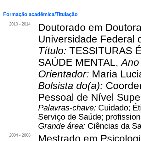
Formação acadêmica/Titulação
2010 - 2014
Doutorado em Doutora
Universidade Federal 
Título:
TESSITURAS Ét
SAÚDE MENTAL,
Ano
Orientador:
Maria Luci
Bolsista do(a):
Coorde
Pessoal de Nível Super
Palavras-chave:
Cuidado; Éti
Serviço de Saúde; profission
Grande área:
Ciências da S
2004 - 2006
Mestrado em Psicologi