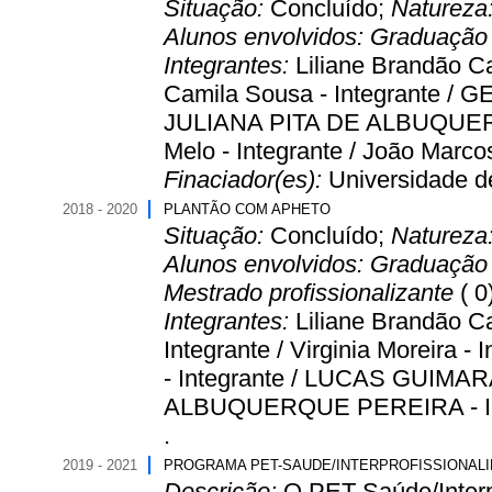
Situação:
Concluído;
Natureza
Alunos envolvidos:
Graduaçã
Integrantes:
Liliane Brandão Ca
Camila Sousa - Integrante /
JULIANA PITA DE ALBUQUERQU
Melo - Integrante / João Marcos 
Finaciador(es):
Universidade de
2018 - 2020
PLANTÃO COM APHETO
Situação:
Concluído;
Natureza
Alunos envolvidos:
Graduaçã
Mestrado profissionalizante
( 0
Integrantes:
Liliane Brandão C
Integrante / Virginia Morei
- Integrante / LUCAS GUIMAR
ALBUQUERQUE PEREIRA - Integr
.
2019 - 2021
PROGRAMA PET-SAUDE/INTERPROFISSIONAL
Descrição:
O PET-Saúde/Interp