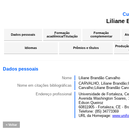
Cu
Liliane
Formação
Formação
Dados pessoais
At
acadêmica/Titulação
complementar
Produção 
Idiomas
Prêmios e títulos
Dados pessoais
Nome
Liliane Brandão Carvalho
CARVALHO, Liliane Brandão;C
Nome em citações bibliográficas
Carvalho;Liliane Brandão Carv
Endereço profissional
Universidade de Fortaleza, C
Avenida Washington Soares, 
Edson Queiroz
60811905 - Fortaleza, CE - Bra
Telefone: (85) 34773369
URL da Homepage:
www.unifo
Voltar