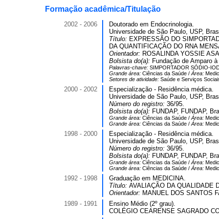
Formação acadêmica/Titulação
2002 - 2006
Doutorado em Endocrinologia.
Universidade de São Paulo, USP, Brasi
Título:
EXPRESSÃO DO SIMPORTADO
DA QUANTIFICAÇÃO DO RNA MEN
Orientador:
ROSALINDA YOSSIE AS
Bolsista do(a):
Fundação de Amparo à 
Palavras-chave:
SIMPORTADOR SÓDIO-IO
Grande área:
Ciências da Saúde /
Área:
Medic
Setores de atividade:
Saúde e Serviços Sociai
2000 - 2002
Especialização - Residência médica.
Universidade de São Paulo, USP, Bras
Número do registro:
36/95.
Bolsista do(a):
FUNDAP, FUNDAP, Bras
Grande área:
Ciências da Saúde /
Área:
Medic
Grande área:
Ciências da Saúde /
Área:
Medic
1998 - 2000
Especialização - Residência médica.
Universidade de São Paulo, USP, Bras
Número do registro:
36/95.
Bolsista do(a):
FUNDAP, FUNDAP, Bras
Grande área:
Ciências da Saúde /
Área:
Medic
Grande área:
Ciências da Saúde /
Área:
Medic
1992 - 1998
Graduação em MEDICINA.
Título:
AVALIAÇÃO DA QUALIDADE D
Orientador:
MANUEL DOS SANTOS F
1989 - 1991
Ensino Médio (2º grau).
COLÉGIO CEARENSE SAGRADO CORA