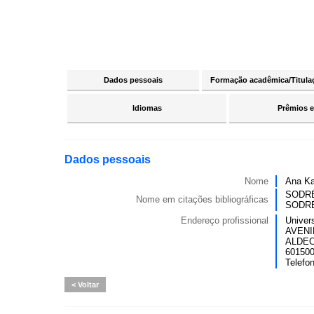
Dados pessoais
Formação acadêmica/Titula
Idiomas
Prêmios e
Dados pessoais
Nome
Ana Ka
SODRÉ,
Nome em citações bibliográficas
SODRÉ
Endereço profissional
Univer
AVENI
ALDE
6015006
Telefo
Voltar