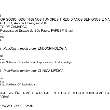
l.
R SÓDIO-IODO (NIS) NOS TUMORES TIREOIDIANOS BENIGNOS E MA
SAGEIRO,
Ano de Obtenção:
2007.
ATO DE CAMARGO.
Pesquisa do Estado de São Paulo, FAPESP, Brasil.
DO.
ina.
s.
il.
Residência médica em:
ENDOCRINOLOGIA
il.
ina.
ina /
Subárea:
Clínica Médica /
Especialidade:
Endocrinologia.
il.
Residência médica em:
CLÍNICA MÉDICA
il.
ina.
ina /
Subárea:
Clínica Médica.
A ASSISTÊNCIA MÉDICA AO PACIENTE DIABÉTICO ATENDIDO AMBULAT
ARIAS.
ÇÃO, CSSC, Brasil.