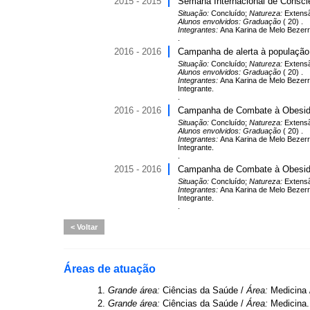
2015 - 2015
Semana Internacional de Conscie
Situação:
Concluído;
Natureza:
Extens
Alunos envolvidos:
Graduação
( 20) .
Integrantes:
Ana Karina de Melo Bezerra
.
2016 - 2016
Campanha de alerta à população 
Situação:
Concluído;
Natureza:
Extens
Alunos envolvidos:
Graduação
( 20) .
Integrantes:
Ana Karina de Melo Bezerra
Integrante.
.
2016 - 2016
Campanha de Combate à Obesid
Situação:
Concluído;
Natureza:
Extens
Alunos envolvidos:
Graduação
( 20) .
Integrantes:
Ana Karina de Melo Bezerra
Integrante.
.
2015 - 2016
Campanha de Combate à Obesid
Situação:
Concluído;
Natureza:
Extens
Integrantes:
Ana Karina de Melo Bezerra
Integrante.
.
Voltar
Áreas de atuação
1.
Grande área:
Ciências da Saúde /
Área:
Medicina
2.
Grande área:
Ciências da Saúde /
Área:
Medicina.