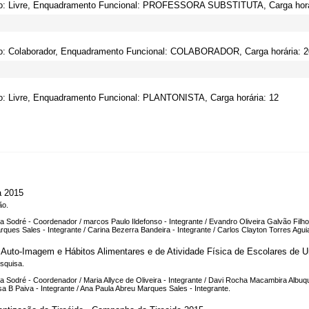
o: Livre, Enquadramento Funcional: PROFESSORA SUBSTITUTA, Carga horá
o: Colaborador, Enquadramento Funcional: COLABORADOR, Carga horária: 2
o: Livre, Enquadramento Funcional: PLANTONISTA, Carga horária: 12
a 2015
ão.
 Sodré - Coordenador / marcos Paulo Ildefonso - Integrante / Evandro Oliveira Galvão Filho -
rques Sales - Integrante / Carina Bezerra Bandeira - Integrante / Carlos Clayton Torres Aguia
, Auto-Imagem e Hábitos Alimentares e de Atividade Física de Escolares de U
squisa.
 Sodré - Coordenador / Maria Allyce de Oliveira - Integrante / Davi Rocha Macambira Albuque
sa B Paiva - Integrante / Ana Paula Abreu Marques Sales - Integrante.