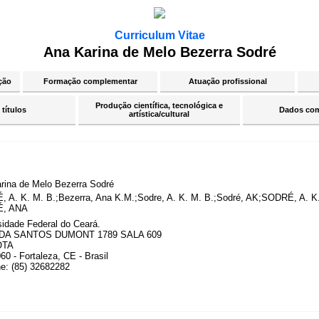
Curriculum Vitae
Ana Karina de Melo Bezerra Sodré
ção
Formação complementar
Atuação profissional
Produção científica, tecnológica e
 títulos
Dados co
artística/cultural
rina de Melo Bezerra Sodré
 A. K. M. B.;Bezerra, Ana K.M.;Sodre, A. K. M. B.;Sodré, AK;SODRÉ, A
, ANA
sidade Federal do Ceará.
DA SANTOS DUMONT 1789 SALA 609
OTA
0 - Fortaleza, CE - Brasil
ne: (85) 32682282