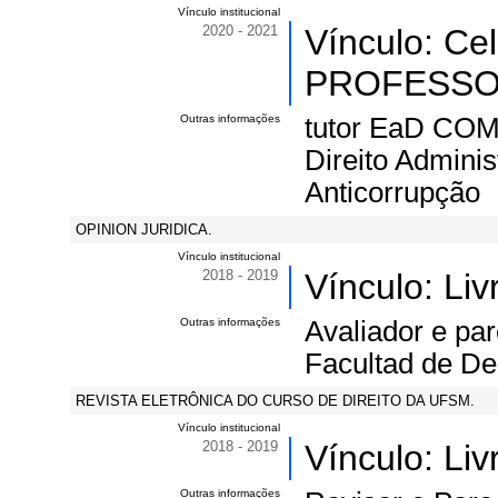
Vínculo institucional
2020 - 2021
Vínculo: Ce
PROFESSOR 
Outras informações
tutor EaD COM 
Direito Administ
Anticorrupção
OPINION JURIDICA.
Vínculo institucional
2018 - 2019
Vínculo: Li
Outras informações
Avaliador e par
Facultad de De
REVISTA ELETRÔNICA DO CURSO DE DIREITO DA UFSM.
Vínculo institucional
2018 - 2019
Vínculo: Li
Outras informações