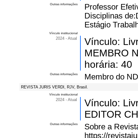
Outras informações
Professor Efeti
Disciplinas de:D
Estágio Trabalh
Vínculo institucional
2024 - Atual
Vínculo: Li
MEMBRO ND
horária: 40
Outras informações
Membro do ND
REVISTA JURIS VERDI, RJV, Brasil.
Vínculo institucional
2024 - Atual
Vínculo: Li
EDITOR C
Outras informações
Sobre a Revista
https://revista