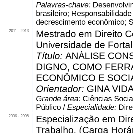
Palavras-chave:
Desenvolvim
brasileiro; Responsabilidade
decrescimento econômico; Su
2011 - 2013
Mestrado em Direito Co
Universidade de Forta
Título:
ANÁLISE CON
DIGNO, COMO FERR
ECONÔMICO E SOCI
Orientador:
GINA VID
Grande área:
Ciências Socia
Público /
Especialidade:
Dire
2006 - 2008
Especialização em Dir
Trabalho. (Carga Horár