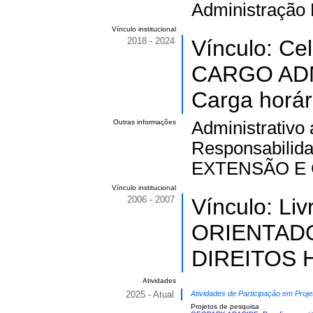
Administração 
Vínculo institucional
2018 - 2024
Vínculo: Ce
CARGO ADM
Carga horár
Outras informações
Administrativo
Responsabilid
EXTENSÃO E
Vínculo institucional
2006 - 2007
Vínculo: Li
ORIENTAD
DIREITOS H
Atividades
2025 - Atual
Atividades de Participação em Proje
Projetos de pesquisa