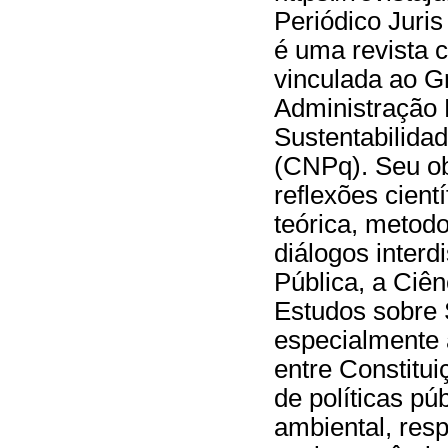
Periódico Juris
é uma revista ci
vinculada ao G
Administração 
Sustentabilida
(CNPq). Seu obj
reflexões cient
teórica, metodo
diálogos interd
Pública, a Ciên
Estudos sobre 
especialmente 
entre Constitui
de políticas pú
ambiental, resp