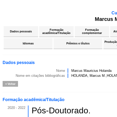
Cu
Marcus M
Formação
Formação
Dados pessoais
At
acadêmica/Titulação
complementar
Produção 
Idiomas
Prêmios e títulos
Dados pessoais
Nome
Marcus Mauricius Holanda
Nome em citações bibliográficas
HOLANDA, Marcus M.;HOL
Voltar
Formação acadêmica/Titulação
2020 - 2022
Pós-Doutorado.