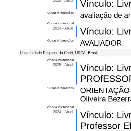
2025 - Atual
Vínculo: Li
Outras informações
avaliação de art
Vínculo institucional
2024 - Atual
Vínculo: Li
Outras informações
AVALIADOR
Universidade Regional do Cariri, URCA, Brasil.
Vínculo institucional
2025 - Atual
Vínculo: Li
PROfESSOR 
Outras informações
ORIENTAÇÃO 
Oliveira Beze
Vínculo institucional
2024 - Atual
Vínculo: Li
Professor Ef