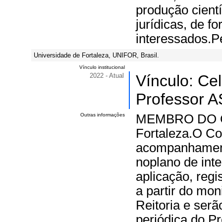
produção cientí
jurídicas, de f
interessados.P
Universidade de Fortaleza, UNIFOR, Brasil.
Vínculo institucional
2022 - Atual
Vínculo: Ce
Professor A
Outras informações
MEMBRO DO Com
Fortaleza.O Co
acompanhament
noplano de int
aplicação, reg
a partir do mo
Reitoria e ser
periódica do P