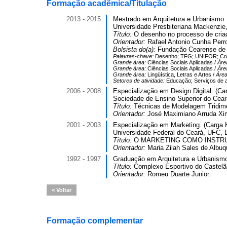
Formação acadêmica/Titulação
2013 - 2015
Mestrado em Arquitetura e Urbanismo.
Universidade Presbiteriana Mackenzi
Título:
O desenho no processo de criaç
Orientador:
Rafael Antonio Cunha Perr
Bolsista do(a):
Fundação Cearense de A
Palavras-chave:
Desenho; TFG; UNIFOR; Croqu
Grande área:
Ciências Sociais Aplicadas /
Áre
Grande área:
Ciências Sociais Aplicadas /
Áre
Grande área:
Lingüística, Letras e Artes /
Áre
Setores de atividade:
Educação; Serviços de ar
2006 - 2008
Especialização em Design Digital. (Car
Sociedade de Ensino Superior do Ceará
Título:
Técnicas de Modelagem Tridimen
Orientador:
José Maximiano Arruda Xi
2001 - 2003
Especialização em Marketing. (Carga H
Universidade Federal do Ceará, UFC, B
Título:
O MARKETING COMO INSTRUM
Orientador:
Maria Zilah Sales de Albuq
1992 - 1997
Graduação em Arquitetura e Urbanism
Título:
Complexo Esportivo do Castelã
Orientador:
Romeu Duarte Junior.
Voltar
Formação complementar