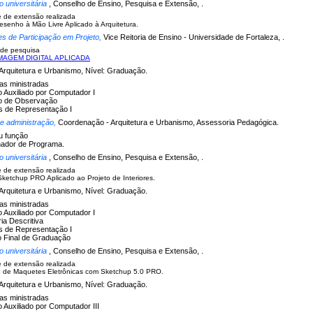
 universitária
, Conselho de Ensino, Pesquisa e Extensão, .
e de extensão realizada
esenho à Mão Livre Aplicado à Arquitetura.
es de Participação em Projeto,
Vice Reitoria de Ensino - Universidade de Fortaleza, .
 de pesquisa
IMAGEM DIGITAL APLICADA
Arquitetura e Urbanismo, Nível: Graduação.
nas ministradas
 Auxiliado por Computador I
 de Observação
s de Representação I
 e administração,
Coordenação - Arquitetura e Urbanismo, Assessoria Pedagógica.
u função
ador de Programa.
 universitária
, Conselho de Ensino, Pesquisa e Extensão, .
e de extensão realizada
ketchup PRO Aplicado ao Projeto de Interiores.
Arquitetura e Urbanismo, Nível: Graduação.
nas ministradas
 Auxiliado por Computador I
ia Descritiva
s de Representação I
o Final de Graduação
 universitária
, Conselho de Ensino, Pesquisa e Extensão, .
e de extensão realizada
 de Maquetes Eletrônicas com Sketchup 5.0 PRO.
Arquitetura e Urbanismo, Nível: Graduação.
nas ministradas
Auxiliado por Computador III