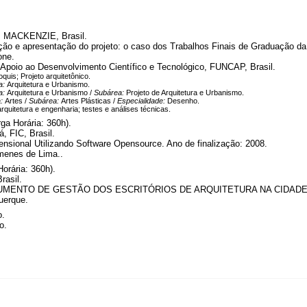
e, MACKENZIE, Brasil.
ão e apresentação do projeto: o caso dos Trabalhos Finais de Graduação da
one.
poio ao Desenvolvimento Científico e Tecnológico, FUNCAP, Brasil.
is; Projeto arquitetônico.
a:
Arquitetura e Urbanismo.
a:
Arquitetura e Urbanismo /
Subárea:
Projeto de Arquitetura e Urbanismo.
a:
Artes /
Subárea:
Artes Plásticas /
Especialidade:
Desenho.
quitetura e engenharia; testes e análises técnicas.
ga Horária: 360h).
, FIC, Brasil.
sional Utilizando Software Opensource. Ano de finalização: 2008.
menes de Lima..
orária: 360h).
rasil.
ENTO DE GESTÃO DOS ESCRITÓRIOS DE ARQUITETURA NA CIDADE DE F
uerque.
o.
o.