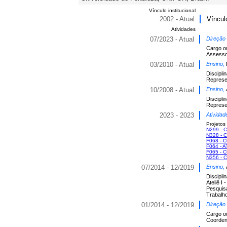
Vínculo institucional
2002 - Atual
Víncul
Atividades
07/2023 - Atual
Direção
Cargo o
Assesso
03/2010 - Atual
Ensino,
Discipli
Represen
10/2008 - Atual
Ensino,
Discipli
Represen
2023 - 2023
Atividad
Projetos
N299 -
N328 -
F068 -
F064 - 
F065 -
N356 -
07/2014 - 12/2019
Ensino,
Discipli
Ateliê I 
Pesquis
Trabalh
01/2014 - 12/2019
Direção
Cargo o
Coorden