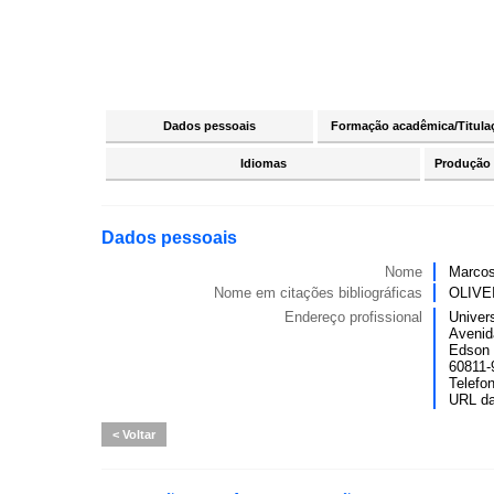
Dados pessoais
Formação acadêmica/Titula
Idiomas
Produção c
Dados pessoais
Nome
Marcos
Nome em citações bibliográficas
OLIVEI
Endereço profissional
Univer
Avenid
Edson 
60811-9
Telefo
URL d
Voltar