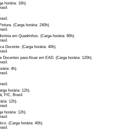
horária: 16h).
asil.
.
asil.
ntura. (Carga horária: 240h).
asil.
istória em Quadrinhos. (Carga horária: 80h).
asil.
ca Docente. (Carga horária: 40h).
asil.
e Docentes para Atuar em EAD. (Carga horária: 120h).
asil.
rária: 4h).
asil.
asil.
ga horária: 12h).
, FIC, Brasil.
ria: 12h).
asil.
a horária: 12h).
asil.
co. (Carga horária: 40h).
asil.