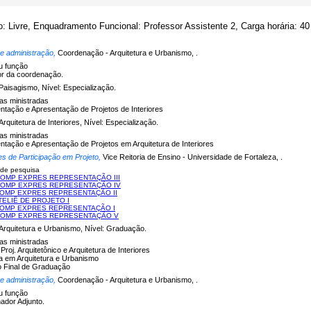
o: Livre, Enquadramento Funcional: Professor Assistente 2, Carga horária: 40
 e administração,
Coordenação - Arquitetura e Urbanismo, .
u função
r da coordenação.
Paisagismo, Nível: Especialização.
nas ministradas
tação e Apresentação de Projetos de Interiores
Arquitetura de Interiores, Nível: Especialização.
nas ministradas
tação e Apresentação de Projetos em Arquitetura de Interiores
es de Participação em Projeto,
Vice Reitoria de Ensino - Universidade de Fortaleza, .
 de pesquisa
 COMP EXPRES REPRESENTAÇÃO III
 COMP EXPRES REPRESENTAÇÃO IV
 COMP EXPRES REPRESENTAÇÃO II
ATELIÊ DE PROJETO I
 COMP EXPRES REPRESENTAÇÃO I
 COMP EXPRES REPRESENTAÇÃO V
Arquitetura e Urbanismo, Nível: Graduação.
nas ministradas
- Proj. Arquitetônico e Arquitetura de Interiores
a em Arquitetura e Urbanismo
o Final de Graduação
 e administração,
Coordenação - Arquitetura e Urbanismo, .
u função
ador Adjunto.