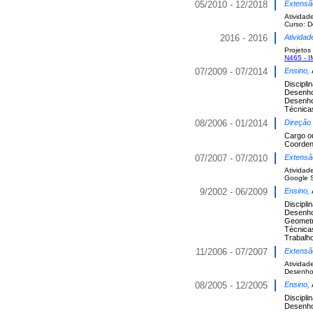
05/2010 - 12/2018
Extensão
Atividad
Curso: D
2016 - 2016
Atividad
Projetos
N465 - 
07/2009 - 07/2014
Ensino,
Discipli
Desenho
Desenho
Técnica
08/2006 - 01/2014
Direção
Cargo o
Coorden
07/2007 - 07/2010
Extensão
Atividad
Google S
9/2002 - 06/2009
Ensino,
Discipli
Desenho
Geometr
Técnica
Trabalh
11/2006 - 07/2007
Extensão
Atividad
Desenho
08/2005 - 12/2005
Ensino,
Discipli
Desenho 