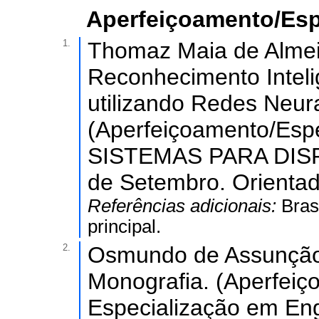
Aperfeiçoamento/Esp
1.
Thomaz Maia de Almei
Reconhecimento Inteli
utilizando Redes Neur
(Aperfeiçoamento/Esp
SISTEMAS PARA DISP
de Setembro. Orientado
Referências adicionais:
Bras
principal.
2.
Osmundo de Assunção 
Monografia. (Aperfei
Especialização em Eng