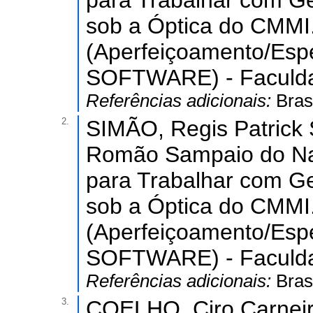
para Trabalhar com G
sob a Óptica do CMMI
(Aperfeiçoamento/Es
SOFTWARE) - Faculda
Referências adicionais:
Bras
2.
SIMÃO, Regis Patrick 
Romão Sampaio do N
para Trabalhar com G
sob a Óptica do CMMI
(Aperfeiçoamento/Es
SOFTWARE) - Faculda
Referências adicionais:
Bras
3.
COELHO, Ciro Carneiro