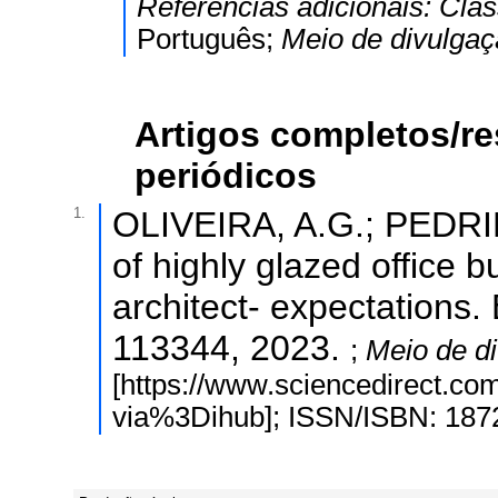
Referências adicionais:
Clas
Português;
Meio de divulga
Artigos completos/r
periódicos
1.
OLIVEIRA, A.G.; PEDRIN
of highly glazed office b
architect- expectations.
113344, 2023.
;
Meio de d
[https://www.sciencedirect.co
via%3Dihub]; ISSN/ISBN: 187