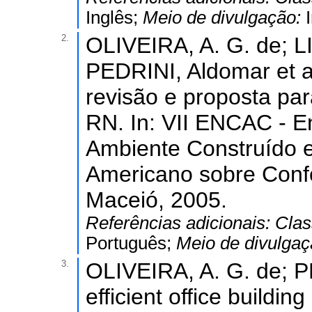
Inglês;
Meio de divulgação:
2.
OLIVEIRA, A. G. de; LI
PEDRINI, Aldomar et al
revisão e proposta par
RN. In: VII ENCAC - E
Ambiente Construído e
Americano sobre Confo
Maceió, 2005.
Referências adicionais:
Clas
Português;
Meio de divulga
3.
OLIVEIRA, A. G. de; P
efficient office buildin