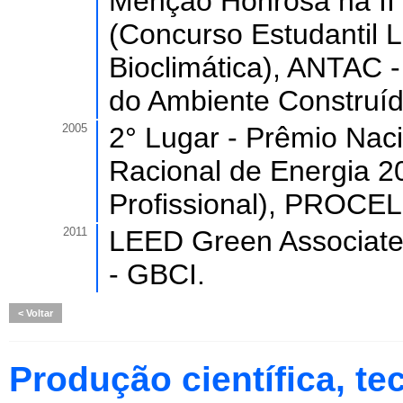
Menção Honrosa na II 
(Concurso Estudantil L
Bioclimática), ANTAC 
do Ambiente Construíd
2005
2° Lugar - Prêmio Nac
Racional de Energia 20
Profissional), PROCEL 
2011
LEED Green Associate,
- GBCI.
Voltar
Produção científica, tec