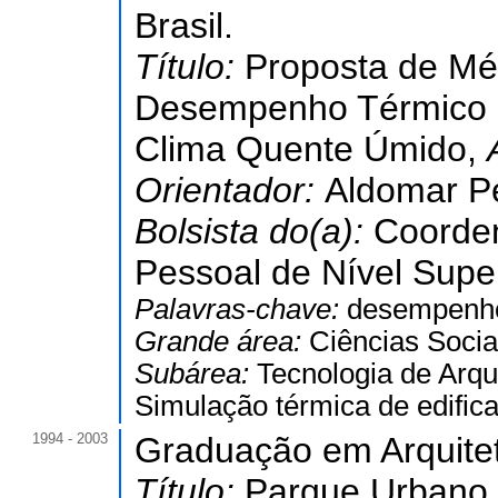
Brasil.
Título:
Proposta de Mé
Desempenho Térmico d
Clima Quente Úmido,
Orientador:
Aldomar Pe
Bolsista do(a):
Coorde
Pessoal de Nível Super
Palavras-chave:
desempenho 
Grande área:
Ciências Socia
Subárea:
Tecnologia de Arqu
Simulação térmica de edific
1994 - 2003
Graduação em Arquite
Título:
Parque Urbano 