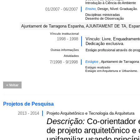
Introdução à Ciência do Ambiente
01/2007 - 06/2007
Ensino,
Design, Nível: Graduação.
Disciplinas ministradas
Desenho de Observação
Ajuntament de Tarragona Espanha, AJUNTAMENT DE TA, Espan
Vínculo institucional
1998 - 1998
Vínculo: Livre, Enquadramento
Dedicação exclusiva.
Outras informações
Estágio profissional através do pr
Atividades
7/1998 - 9/1998
Estágios
, Ajuntament de Tarragona
Estágio realizado
Estágio em Arquitetura e Urbanismo.
Voltar
Projetos de Pesquisa
2013 - 2014
Projeto Arquitetônico e Tecnologia da Arquitetura
Descrição:
Co-orientador 
de projeto arquitetônico e
unifamiliar usando princíp