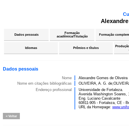
Cu
Alexandre
Formação
Dados pessoais
Formação complem
acadêmica/Titulação
Produção 
Idiomas
Prêmios e títulos
Dados pessoais
Nome
Alexandre Gomes de Oliveira
Nome em citações bibliográficas
OLIVEIRA, A. G. de;OLIVEIR
Endereço profissional
Universidade de Fortaleza.
Avenida Washington Soares, 
Eng. Luciano Cavalcante
60811-905 - Fortaleza, CE - Br
URL da Homepage:
www.unifo
Voltar