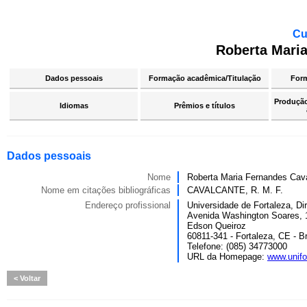
Cu
Roberta Mari
Dados pessoais
Formação acadêmica/Titulação
For
Produção 
Idiomas
Prêmios e títulos
Dados pessoais
Nome
Roberta Maria Fernandes Cav
Nome em citações bibliográficas
CAVALCANTE, R. M. F.
Endereço profissional
Universidade de Fortaleza, D
Avenida Washington Soares, 
Edson Queiroz
60811-341 - Fortaleza, CE - Br
Telefone: (085) 34773000
URL da Homepage:
www.unifo
Voltar