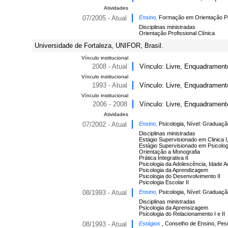
Atividades
07/2005 - Atual
Ensino,
Formação em Orientação Pro
Disciplinas ministradas
Orientação Profissional Clínica
Universidade de Fortaleza, UNIFOR, Brasil.
Vínculo institucional
2008 - Atual
Vínculo: Livre, Enquadramento
Vínculo institucional
1993 - Atual
Vínculo: Livre, Enquadramento
Vínculo institucional
2006 - 2008
Vínculo: Livre, Enquadrament
Atividades
07/2002 - Atual
Ensino,
Psicologia, Nível: Graduaçã
Disciplinas ministradas
Estágio Supervisionado em Clinica I, I
Estágio Supervisionado em Psicologi
Orientação a Monografia
Prática Integrativa II
Psicologia da Adolescência, Idade Ad
Psicologia da Aprendizagem
Psicologia do Desenvolvimento II
Psicologia Escolar II
08/1993 - Atual
Ensino,
Psicologia, Nível: Graduaçã
Disciplinas ministradas
Psicologia da Aprensizagem
Psicologia do Relacionamento I e II
08/1993 - Atual
Estágios
, Conselho de Ensino, Pes