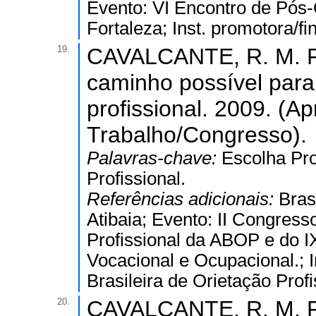
Evento: VI Encontro de Pós
Fortaleza; Inst. promotora/
19.
CAVALCANTE, R. M. F.
caminho possível para
profissional. 2009. (A
Trabalho/Congresso).
Palavras-chave:
Escolha Pro
Profissional.
Referências adicionais:
Bras
Atibaia; Evento: II Congres
Profissional da ABOP e do I
Vocacional e Ocupacional.; I
Brasileira de Orietação Prof
20.
CAVALCANTE, R. M. F..