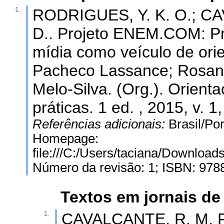
1.
RODRIGUES, Y. K. O.; CA
D.. Projeto ENEM.COM: Pro
mídia como veículo de orie
Pacheco Lassance; Rosane
Melo-Silva. (Org.). Orienta
práticas. 1 ed. , 2015, v. 1
Referências adicionais:
Brasil/Po
Homepage:
file:///C:/Users/taciana/Downl
Número da revisão: 1; ISBN: 97
Textos em jornais de 
1.
CAVALCANTE, R. M. F..