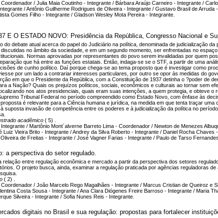
Coordenador / Julia Maia Coutinho - Integrante / Bárbara Araújo Carneiro - Integrante / Carl
Integrante / Antônio Guilherme Rodrigues de Oliveira - Integrante / Gustavo Brasil de Arruda -
tista Gomes Filho - Integrante / Gladson Wesley Mota Pereira - Integrante.
O ESTADO NOVO: Presidência da República, Congresso Nacional e Suprem
o do debate atual acerca do papel do Judiciário na política, denominada de judicialização da
iscutidas no âmbito da sociedade, e em um segundo momento, ser enfrentadas no espaço pa
itucionais. Normas aprovadas por representantes do povo serem invalidadas por quem possui
 separação que há entre as funções estatais. Então, indaga-se se o STF, a partir de uma aná
ecisões de cunho político. Daí porque chega-se ao tema proposto que é investigar como pr
, viesse por um lado a contrariar interesses particulares, por outro se opor às medidas do gov
rção em que o Presidente da República, com a Constituição de 1937 detinha o ?poder de der
ara a Nação? Quais os prejuízos políticos, sociais, econômicos e culturais ao tornar sem ef
calizando nos atos presidenciais, quais eram suas intenções, a quem protegia, e obteve o re
 Supremo Tribunal Federal no período compreendido como Estado Novo, com ênfase às decisõ
a proposta é relevante para a Ciência humana e jurídica, na medida em que tenta traçar uma 
à suposta invasão de competência entre os poderes e à judicialização da política no períod
sa.
strado acadêmico
( 5) .
 Integrante / Martônio Mont´alverne Barreto Lima - Coordenador / Newton de Menezes Albuque
 Luiz Vieira Brito - Integrante / Andrey da Silva Roberto - Integrante / Daniel Rocha Chaves -
liveira de Freitas - Integrante / José Vagner Farias - Integrante / Paulo de Tarso Fernande
 a perspectiva do setor regulado.
a relação entre regulação econômica e mercado a partir da perspectiva dos setores regula
latórios. O projeto busca, ainda, examinar a regulação praticada por agências reguladoras de
squisa.
co
( 2) .
 Coordenador / João Marcelo Rego Magalhães - Integrante / Marcus Cristian de Queiroz e Sil
Valentina Costa Sousa - Integrante / Ana Clara Diógenes Freire Barroso - Integrante / Maria
que Silveira - Integrante / Sofia Nunes Reis - Integrante.
cados digitais no Brasil e sua regulação: propostas para fortalecer institu