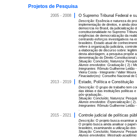
Projetos de Pesquisa
2005 - 2008
O Supremo Tribunal Federal e su
Descrição:
Essência e natureza do prob
implementação de direitos, e ainda ob
democrcia no Brasil, da judicialização 
constitucionalidade no Supremo Tribunal
exigências de democratização da realid
centrando esforços investigativos na e
brasileiro. Estado atual de conhecime
refere à organização judiciária, contro
a elaboração de discurso sobre: legitim
desta abordagem, a pesquisa propõe a o
denominação do Direito Constitucional 
Situação:
Concluído;
Natureza:
Pesqui
Alunos envolvidos:
Graduação
( 2) /
Me
Integrantes:
Rômulo Guilherme Leitão - 
Vieira Costa - Integrante / Valter Mou
Finaciador(es):
Conselho Nacional de De
2013 - 2019
Estado, Política e Constituição
Descrição:
O grupo de trabalho tem com
das ideias e das instituições políticas
pós-graduação..
Situação:
Concluído;
Natureza:
Pesqui
Alunos envolvidos:
Especialização
( 2)
Integrantes:
Rômulo Guilherme Leitão - 
.
2015 - 2021
Controle judicial de políticas pú
Descrição:
O projeto busca examinar as
O projeto busca ainda analisar o papel
brasileiro, examinando a utilização dos 
Situação:
Concluído;
Natureza:
Pesqui
Alunos envolvidos:
Mestrado acadêmi