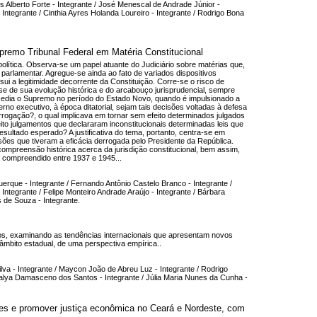
os Alberto Forte - Integrante / José Menescal de Andrade Júnior -
 Integrante / Cinthia Ayres Holanda Loureiro - Integrante / Rodrigo Bona
o Tribunal Federal em Matéria Constitucional
 política. Observa-se um papel atuante do Judiciário sobre matérias que,
rlamentar. Agregue-se ainda ao fato de variados dispositivos
 a legitimidade decorrente da Constituição. Corre-se o risco de
lise de sua evolução histórica e do arcabouço jurisprudencial, sempre
ocedia o Supremo no período do Estado Novo, quando é impulsionado a
erno executivo, à época ditatorial, sejam tais decisões voltadas à defesa
rogação?, o qual implicava em tornar sem efeito determinados julgados
eito julgamentos que declararam inconstitucionais determinadas leis que
sultado esperado? A justificativa do tema, portanto, centra-se em
es que tiveram a eficácia derrogada pelo Presidente da República.
compreensão histórica acerca da jurisdição constitucional, bem assim,
o compreendido entre 1937 e 1945...
rque - Integrante / Fernando Antônio Castelo Branco - Integrante /
 Integrante / Felipe Monteiro Andrade Araújo - Integrante / Bárbara
s de Souza - Integrante.
dos, examinando as tendências internacionais que apresentam novos
 âmbito estadual, de uma perspectiva empírica..
va - Integrante / Maycon João de Abreu Luz - Integrante / Rodrigo
 Thalya Damasceno dos Santos - Integrante / Júlia Maria Nunes da Cunha -
ições e promover justiça econômica no Ceará e Nordeste, com