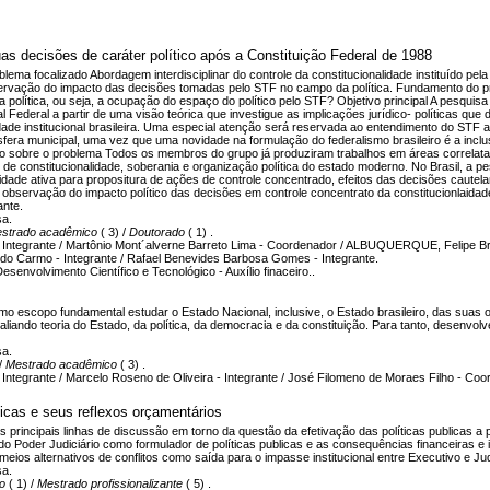
as decisões de caráter político após a Constituição Federal de 1988
lema focalizado Abordagem interdisciplinar do controle da constitucionalidade instituído pe
servação do impacto das decisões tomadas pelo STF no campo da política. Fundamento do prob
da política, ou seja, a ocupação do espaço do político pelo STF? Objetivo principal A pesqui
 Federal a partir de uma visão teórica que investigue as implicações jurídico- políticas qu
ade institucional brasileira. Uma especial atenção será reservada ao entendimento do STF a r
sfera municipal, uma vez que uma novidade na formulação do federalismo brasileiro é a inclu
nto sobre o problema Todos os membros do grupo já produziram trabalhos em áreas correlat
le de constitucionalidade, soberania e organização política do estado moderno. No Brasil, a pe
idade ativa para propositura de ações de controle concentrado, efeitos das decisões cautelares
bservação do impacto político das decisões em controle concentrato da constitucionlaidade,
ante.
sa.
strado acadêmico
( 3) /
Doutorado
( 1) .
Integrante / Martônio Mont´alverne Barreto Lima - Coordenador / ALBUQUERQUE, Felipe Braga
ra do Carmo - Integrante / Rafael Benevides Barbosa Gomes - Integrante.
senvolvimento Científico e Tecnológico - Auxílio finaceiro..
o escopo fundamental estudar o Estado Nacional, inclusive, o Estado brasileiro, das suas o
 e aliando teoria do Estado, da política, da democracia e da constituição. Para tanto, dese
sa.
 /
Mestrado acadêmico
( 3) .
Integrante / Marcelo Roseno de Oliveira - Integrante / José Filomeno de Moraes Filho - Coo
blicas e seus reflexos orçamentários
 principais linhas de discussão em torno da questão da efetivação das políticas publicas a pa
 do Poder Judiciário como formulador de políticas publicas e as consequências financeiras e
meios alternativos de conflitos como saída para o impasse institucional entre Executivo e Judi
sa.
co
( 1) /
Mestrado profissionalizante
( 5) .