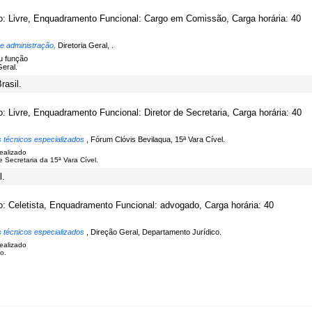
o: Livre, Enquadramento Funcional: Cargo em Comissão, Carga horária: 40
 e administração,
Diretoria Geral, .
u função
Geral.
rasil.
o: Livre, Enquadramento Funcional: Diretor de Secretaria, Carga horária: 40
s técnicos especializados
, Fórum Clóvis Bevilaqua, 15ª Vara Cível.
realizado
e Secretaria da 15ª Vara Cível.
l.
o: Celetista, Enquadramento Funcional: advogado, Carga horária: 40
s técnicos especializados
, Direção Geral, Departamento Jurídico.
realizado
o.