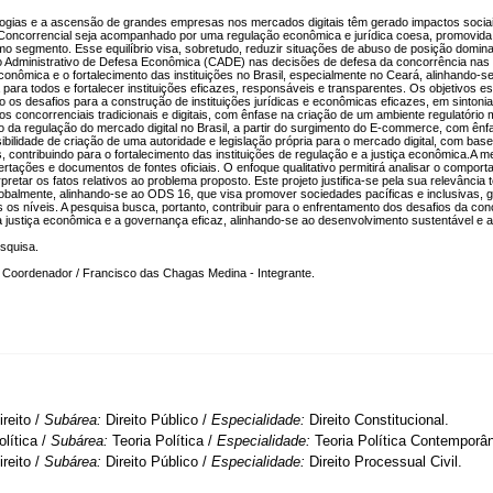
gias e a ascensão de grandes empresas nos mercados digitais têm gerado impactos sociais 
o Concorrencial seja acompanhado por uma regulação econômica e jurídica coesa, promovida p
segmento. Esse equilíbrio visa, sobretudo, reduzir situações de abuso de posição domina
ho Administrativo de Defesa Econômica (CADE) nas decisões de defesa da concorrência nas p
conômica e o fortalecimento das instituições no Brasil, especialmente no Ceará, alinhando-
ça para todos e fortalecer instituições eficazes, responsáveis e transparentes. Os objetivos 
 os desafios para a construção de instituições jurídicas e econômicas eficazes, em sintonia 
 concorrenciais tradicionais e digitais, com ênfase na criação de um ambiente regulatório 
ão da regulação do mercado digital no Brasil, a partir do surgimento do E-commerce, com ênfa
ibilidade de criação de uma autoridade e legislação própria para o mercado digital, com ba
, contribuindo para o fortalecimento das instituições de regulação e a justiça econômica.A me
issertações e documentos de fontes oficiais. O enfoque qualitativo permitirá analisar o compo
erpretar os fatos relativos ao problema proposto. Este projeto justifica-se pela sua relevânci
 globalmente, alinhando-se ao ODS 16, que visa promover sociedades pacíficas e inclusivas, gar
 os níveis. A pesquisa busca, portanto, contribuir para o enfrentamento dos desafios da co
 a justiça econômica e a governança eficaz, alinhando-se ao desenvolvimento sustentável e ao
squisa.
 Coordenador / Francisco das Chagas Medina - Integrante.
ireito /
Subárea:
Direito Público /
Especialidade:
Direito Constitucional.
olítica /
Subárea:
Teoria Política /
Especialidade:
Teoria Política Contemporâ
ireito /
Subárea:
Direito Público /
Especialidade:
Direito Processual Civil.