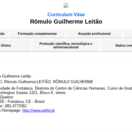
Curriculum Vitae
Rômulo Guilherme Leitão
ção
Formação complementar
Atuação profissional
Produção científica, tecnológica e
 títulos
Dados co
artística/cultural
 Guilherme Leitão
O, Rômulo Guilherme;LEITÃO, RÔMULO GUILHERME
sidade de Fortaleza, Diretoria do Centro de Ciências Humanas, Curso de Gra
shington Soares,1321, Bloco K, térreo.
Queiroz
5 - Fortaleza, CE - Brasil
ne: (85) 4773361
a Homepage:
http://www.unifor.br