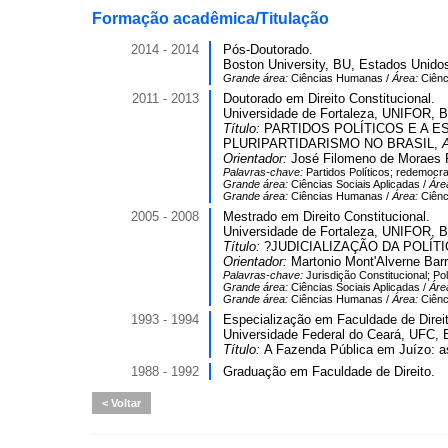
Formação acadêmica/Titulação
2014 - 2014
Pós-Doutorado.
Boston University, BU, Estados Unido
Grande área:
Ciências Humanas /
Área:
Ciênc
2011 - 2013
Doutorado em Direito Constitucional.
Universidade de Fortaleza, UNIFOR, Br
Título:
PARTIDOS POLÍTICOS E A E
PLURIPARTIDARISMO NO BRASIL,
Orientador:
José Filomeno de Moraes F
Palavras-chave:
Partidos Políticos; redemocr
Grande área:
Ciências Sociais Aplicadas /
Áre
Grande área:
Ciências Humanas /
Área:
Ciênc
2005 - 2008
Mestrado em Direito Constitucional.
Universidade de Fortaleza, UNIFOR, Br
Título:
?JUDICIALIZAÇÃO DA POLÍ
Orientador:
Martonio Mont'Alverne Barr
Palavras-chave:
Jurisdição Constitucional; Pol
Grande área:
Ciências Sociais Aplicadas /
Áre
Grande área:
Ciências Humanas /
Área:
Ciênc
1993 - 1994
Especialização em Faculdade de Direit
Universidade Federal do Ceará, UFC, B
Título:
A Fazenda Pública em Juízo: as
1988 - 1992
Graduação em Faculdade de Direito.
Voltar