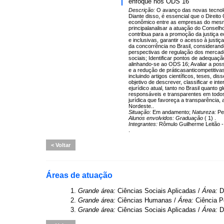
enfoque nos ODS 16
Descrição:
O avanço das novas tecnolo
Diante disso, é essencial que o Direit
econômico entre as empresas do mesmo 
principalanalisar a atuação do Consel
contribua para a promoção da justiça e
e inclusivas, garantir o acesso à justi
da concorrência no Brasil, considerando
perspectivas de regulação dos mercados
sociais; Identificar pontos de adequaç
alinhando-se ao ODS 16; Avaliar a poss
e a redução de práticasanticompetitivas
incluindo artigos científicos, teses, d
objetivo de descrever, classificar e int
ejurídico atual, tanto no Brasil quanto
responsáveis e transparentes em todos
jurídica que favoreça a transparência,
Nordeste..
Situação:
Em andamento;
Natureza:
Pe
Alunos envolvidos:
Graduação
( 1) .
Integrantes:
Rômulo Guilherme Leitão -
.
Voltar
Áreas de atuação
1.
Grande área:
Ciências Sociais Aplicadas /
Área:
D
2.
Grande área:
Ciências Humanas /
Área:
Ciência P
3.
Grande área:
Ciências Sociais Aplicadas /
Área:
D