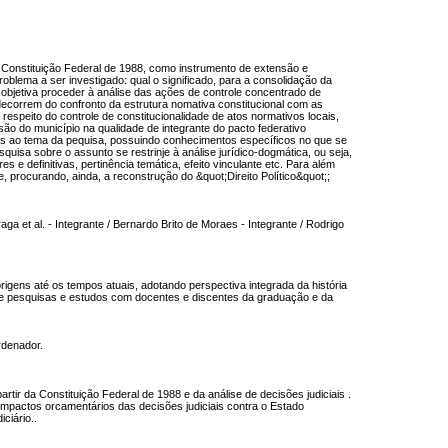
la Constituição Federal de 1988, como instrumento de extensão e
lema a ser investigado: qual o significado, para a consolidação da
sa objetiva proceder à análise das ações de controle concentrado de
e decorrem do confronto da estrutura nomativa constitucional com as
espeito do controle de constitucionalidade de atos normativos locais,
são do município na qualidade de integrante do pacto federativo
as ao tema da pequisa, possuindo conhecimentos específicos no que se
squisa sobre o assunto se restrinje à análise jurídico-dogmática, ou seja,
 e definitivas, pertinência temática, efeito vinculante etc. Para além
 procurando, ainda, a reconstrução do &quot;Direito Político&quot;;
 et al. - Integrante / Bernardo Brito de Moraes - Integrante / Rodrigo
rigens até os tempos atuais, adotando perspectiva integrada da história
nvolve pesquisas e estudos com docentes e discentes da graduação e da
rdenador.
rtir da Constituição Federal de 1988 e da análise de decisões judiciais .
 impactos orcamentários das decisões judiciais contra o Estado
ciário..