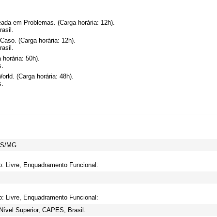
ada em Problemas. (Carga horária: 12h).
asil.
aso. (Carga horária: 12h).
asil.
 horária: 50h).
s.
rld. (Carga horária: 48h).
s.
US/MG.
o: Livre, Enquadramento Funcional:
o: Livre, Enquadramento Funcional:
ível Superior, CAPES, Brasil.