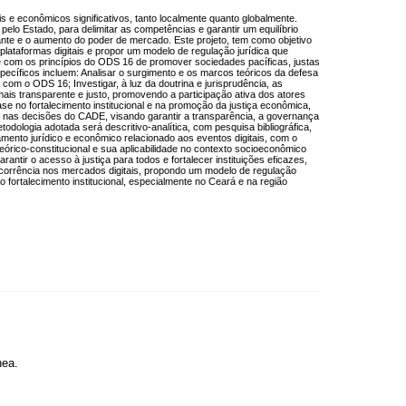
e econômicos significativos, tanto localmente quanto globalmente.
elo Estado, para delimitar as competências e garantir um equilíbrio
nte e o aumento do poder de mercado. Este projeto, tem como objetivo
lataformas digitais e propor um modelo de regulação jurídica que
se com os princípios do ODS 16 de promover sociedades pacíficas, justas
específicos incluem: Analisar o surgimento e os marcos teóricos da defesa
com o ODS 16; Investigar, à luz da doutrina e jurisprudência, as
mais transparente e justo, promovendo a participação ativa dos atores
se no fortalecimento institucional e na promoção da justiça econômica,
se nas decisões do CADE, visando garantir a transparência, a governança
todologia adotada será descritivo-analítica, com pesquisa bibliográfica,
rtamento jurídico e econômico relacionado aos eventos digitais, com o
a teórico-constitucional e sua aplicabilidade no contexto socioeconômico
antir o acesso à justiça para todos e fortalecer instituições eficazes,
ncorrência nos mercados digitais, propondo um modelo de regulação
 fortalecimento institucional, especialmente no Ceará e na região
nea.