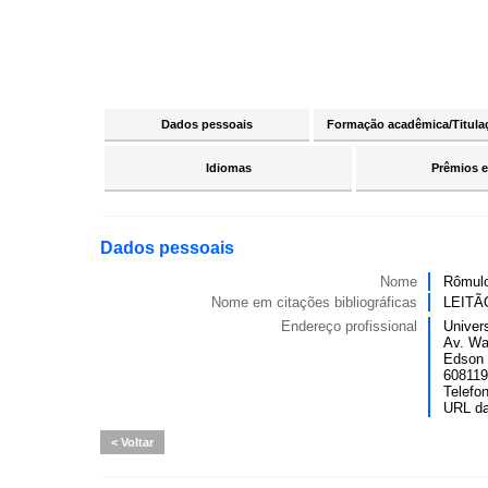
Dados pessoais
Formação acadêmica/Titula
Idiomas
Prêmios e
Dados pessoais
Nome
Rômulo
Nome em citações bibliográficas
LEITÃ
Endereço profissional
Univer
Av. Wa
Edson 
6081190
Telefo
URL d
Voltar