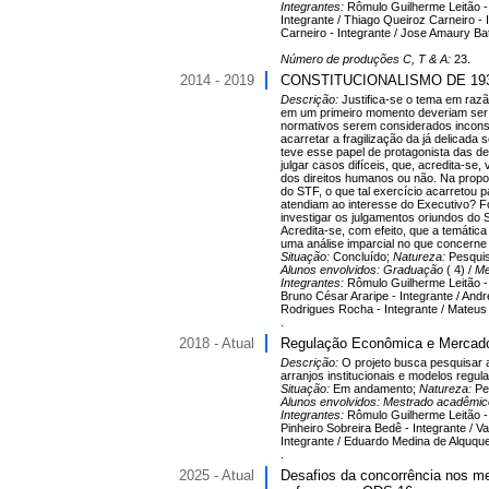
Integrantes:
Rômulo Guilherme Leitão - 
Integrante / Thiago Queiroz Carneiro - 
Carneiro - Integrante / Jose Amaury Ba
Número de produções C, T & A:
23.
2014 - 2019
CONSTITUCIONALISMO DE 1937 E 
Descrição:
Justifica-se o tema em razã
em um primeiro momento deveriam ser d
normativos serem considerados inconst
acarretar a fragilização da já delicada
teve esse papel de protagonista das d
julgar casos difíceis, que, acredita-se
dos direitos humanos ou não. Na propo
do STF, o que tal exercício acarretou p
atendiam ao interesse do Executivo? Fo
investigar os julgamentos oriundos do
Acredita-se, com efeito, que a temátic
uma análise imparcial no que concerne 
Situação:
Concluído;
Natureza:
Pesqui
Alunos envolvidos:
Graduação
( 4) /
Me
Integrantes:
Rômulo Guilherme Leitão -
Bruno César Araripe - Integrante / André
Rodrigues Rocha - Integrante / Mateus O
.
2018 - Atual
Regulação Econômica e Mercado:
Descrição:
O projeto busca pesquisar 
arranjos institucionais e modelos regu
Situação:
Em andamento;
Natureza:
Pe
Alunos envolvidos:
Mestrado acadêmi
Integrantes:
Rômulo Guilherme Leitão -
Pinheiro Sobreira Bedê - Integrante / 
Integrante / Eduardo Medina de Alququer
.
2025 - Atual
Desafios da concorrência nos mer