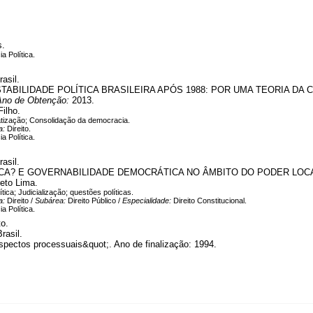
s.
ia Política.
asil.
STABILIDADE POLÍTICA BRASILEIRA APÓS 1988: POR UMA TEORIA D
Ano de Obtenção:
2013.
ilho.
atização; Consolidação da democracia.
a:
Direito.
ia Política.
asil.
TICA? E GOVERNABILIDADE DEMOCRÁTICA NO ÂMBITO DO PODER LOC
eto Lima.
ítica; Judicialização; questões políticas.
a:
Direito /
Subárea:
Direito Público /
Especialidade:
Direito Constitucional.
ia Política.
o.
rasil.
pectos processuais&quot;. Ano de finalização: 1994.