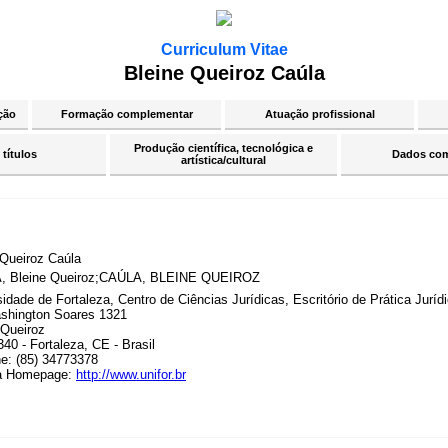
Curriculum Vitae
Bleine Queiroz Caúla
ção
Formação complementar
Atuação profissional
Produção científica, tecnológica e
 títulos
Dados co
artística/cultural
 Queiroz Caúla
, Bleine Queiroz;CAÚLA, BLEINE QUEIROZ
idade de Fortaleza, Centro de Ciências Jurídicas, Escritório de Prática Jurídi
shington Soares 1321
Queiroz
40 - Fortaleza, CE - Brasil
ne: (85) 34773378
a Homepage:
http://www.unifor.br