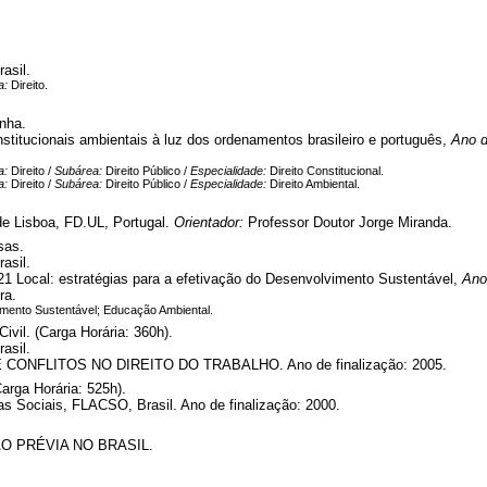
asil.
a:
Direito.
anha.
stitucionais ambientais à luz dos ordenamentos brasileiro e português,
Ano 
a:
Direito /
Subárea:
Direito Público /
Especialidade:
Direito Constitucional.
a:
Direito /
Subárea:
Direito Público /
Especialidade:
Direito Ambiental.
de Lisboa, FD.UL, Portugal.
Orientador:
Professor Doutor Jorge Miranda.
sas.
asil.
1 Local: estratégias para a efetivação do Desenvolvimento Sustentável,
Ano
ra.
mento Sustentável; Educação Ambiental.
ivil. (Carga Horária: 360h).
asil.
CONFLITOS NO DIREITO DO TRABALHO. Ano de finalização: 2005.
arga Horária: 525h).
s Sociais, FLACSO, Brasil. Ano de finalização: 2000.
O PRÉVIA NO BRASIL.