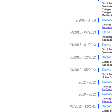
Discipli
Direito 
Estágio 
Estágio 
Mediaçã
2/2005 - Atual
Atividad
Projetos
Fortalec
04/2013 - 04/2013
Ensino,
Discipli
Educaçã
01/2013 - 01/2013
Ensino,
Discipli
Direito 
08/2010 - 12/2012
Direção
Cargo o
Assesso
04/2012 - 05/2012
Ensino,
Discipli
União E
2012 - 2012
Atividad
Projetos
As Quest
2010 - 2012
Atividad
Projetos
Agenda 2
01/2011 - 12/2011
Direção
Cargo o