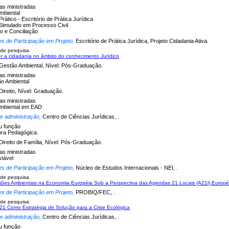
nas ministradas
Ambiental
Prático - Escritório de Prática Jurídica
Simulado em Processo Civil
o e Conciliação
es de Participação em Projeto,
Escritório de Prática Jurídica, Projeto Cidadania Ativa.
 de pesquisa
er a cidadania no âmbito do conhecimento Jurídico
Gestão Ambiental, Nível: Pós-Graduação.
nas ministradas
o Ambiental
Direito, Nível: Graduação.
nas ministradas
Ambiental em EAD
 e administração,
Centro de Ciências Jurídicas, .
u função
ra Pedagógica.
Direito de Família, Nível: Pós-Graduação.
nas ministradas
stável
es de Participação em Projeto,
Núcleo de Estudos Internacionais - NEI, .
 de pesquisa
ões Ambientais na Economia Européia Sob a Perspectiva das Agendas 21 Locais (A21l) Européia
es de Participação em Projeto,
PROBIQ/FEC, .
 de pesquisa
1 Como Estratégia de Solução para a Crise Ecológica
 e administração,
Centro de Ciências Jurídicas, .
u função