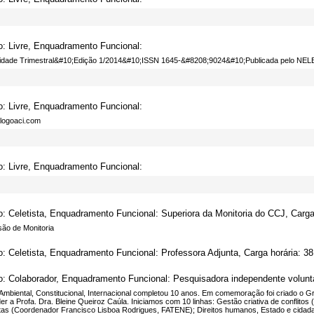
o: Livre, Enquadramento Funcional:
cidade Trimestral&#10;Edição 1/2014&#10;ISSN 1645-­&#8208;9024&#10;Publicada pelo NELB 
o: Livre, Enquadramento Funcional:
logoaci.com
o: Livre, Enquadramento Funcional:
o: Celetista, Enquadramento Funcional: Superiora da Monitoria do CCJ, Carga 
são de Monitoria
o: Celetista, Enquadramento Funcional: Professora Adjunta, Carga horária: 38
o: Colaborador, Enquadramento Funcional: Pesquisadora independente voluntár
 Ambiental, Constitucional, Internacional completou 10 anos. Em comemoração foi criado o 
er a Profa. Dra. Bleine Queiroz Caúla. Iniciamos com 10 linhas: Gestão criativa de conflito
rtas (Coordenador Francisco Lisboa Rodrigues, FATENE); Direitos humanos, Estado e cidad