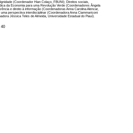
dignidade (Coordenador Hian Colaço, FBUNI); Direitos sociais,
urídica da Economia para uma Revolução Verde (Coordenadores Ângela
rência e direito à informação (Coordenadoras Anna Carolina Alencar,
 uma perspectiva interdisciplinar (Coordenadora Anna Ciammariconi
rdenadora Jéssica Teles de Almeida, Universidade Estadual do Piauí).
 40