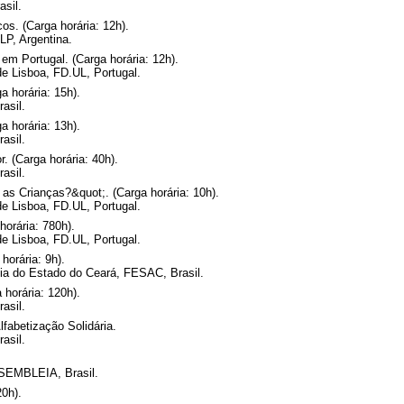
sil.
s. (Carga horária: 12h).
LP, Argentina.
 em Portugal. (Carga horária: 12h).
de Lisboa, FD.UL, Portugal.
 horária: 15h).
asil.
 horária: 13h).
asil.
. (Carga horária: 40h).
asil.
 Crianças?&quot;. (Carga horária: 10h).
de Lisboa, FD.UL, Portugal.
orária: 780h).
de Lisboa, FD.UL, Portugal.
horária: 9h).
ia do Estado do Ceará, FESAC, Brasil.
horária: 120h).
asil.
lfabetização Solidária.
asil.
SSEMBLEIA, Brasil.
20h).