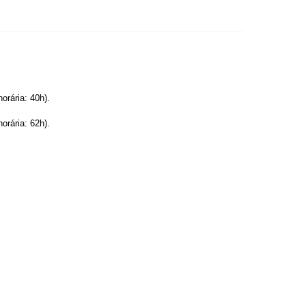
ária: 40h).
ária: 62h).