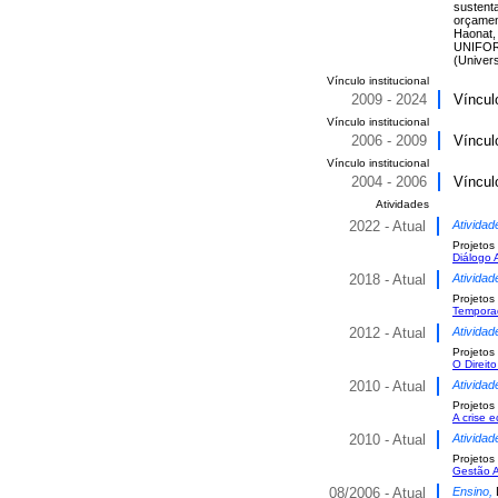
sustenta
orçamen
Haonat, 
UNIFOR 
(Univers
Vínculo institucional
2009 - 2024
Víncul
Vínculo institucional
2006 - 2009
Víncul
Vínculo institucional
2004 - 2006
Víncul
Atividades
2022 - Atual
Atividad
Projetos
Diálogo 
2018 - Atual
Atividad
Projetos
Temporad
2012 - Atual
Atividad
Projetos
O Direit
2010 - Atual
Atividad
Projetos
A crise 
2010 - Atual
Atividad
Projetos
Gestão A
08/2006 - Atual
Ensino,