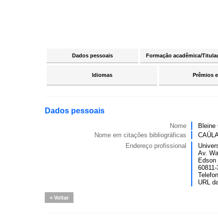
Dados pessoais
Formação acadêmica/Titula
Idiomas
Prêmios e
Dados pessoais
Nome
Bleine
Nome em citações bibliográficas
CAÚLA
Endereço profissional
Univers
Av. Wa
Edson 
60811-3
Telefo
URL d
Voltar