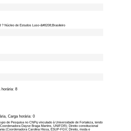
? Núcleo de Estudos Luso-­&#8208;Brasileiro
horária: 8
ia, Carga horária: 0
Grupo de Pesquisa no CNPq vinculado à Universidade de Fortaleza, tendo
s (Coordenadora Dayse Braga Martins, UNIFOR); Direito constitucional
ania (Coordenadora Carolina Hissa, ESUP-FGV; Direito, moda e