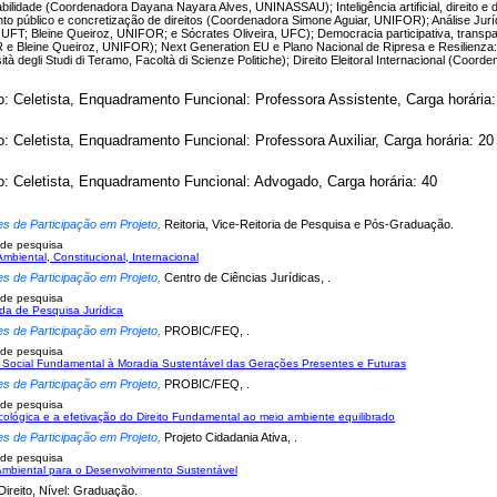
bilidade (Coordenadora Dayana Nayara Alves, UNINASSAU); Inteligência artificial, direito e 
to público e concretização de direitos (Coordenadora Simone Aguiar, UNIFOR); Análise J
UFT; Bleine Queiroz, UNIFOR; e Sócrates Oliveira, UFC); Democracia participativa, transpa
e Bleine Queiroz, UNIFOR); Next Generation EU e Plano Nacional de Ripresa e Resilienza:
ità degli Studi di Teramo, Facoltà di Scienze Politiche); Direito Eleitoral Internacional (Coo
o: Celetista, Enquadramento Funcional: Professora Assistente, Carga horária:
o: Celetista, Enquadramento Funcional: Professora Auxiliar, Carga horária: 20
o: Celetista, Enquadramento Funcional: Advogado, Carga horária: 40
es de Participação em Projeto,
Reitoria, Vice-Reitoria de Pesquisa e Pós-Graduação.
 de pesquisa
Ambiental, Constitucional, Internacional
es de Participação em Projeto,
Centro de Ciências Jurídicas, .
 de pesquisa
a de Pesquisa Jurídica
es de Participação em Projeto,
PROBIC/FEQ, .
 de pesquisa
o Social Fundamental à Moradia Sustentável das Gerações Presentes e Futuras
es de Participação em Projeto,
PROBIC/FEQ, .
 de pesquisa
ecológica e a efetivação do Direito Fundamental ao meio ambiente equilibrado
es de Participação em Projeto,
Projeto Cidadania Ativa, .
 de pesquisa
mbiental para o Desenvolvimento Sustentável
Direito, Nível: Graduação.