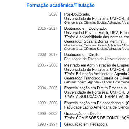
Formação acadêmica/Titulação
2026
Pós-Doutorado.
Universidade de Fortaleza, UNIFOR, Br
Grande área:
Ciências Sociais Aplicadas /
Áre
2016 - 2017
Doutorado em Doctorado.
Universidad Rovira i Virgili, URV, Esp
Título:
A aplicabilidade das normas con
Orientador:
Susana Borràs Pentinat.
Grande área:
Ciências Sociais Aplicadas /
Áre
Grande área:
Ciências Sociais Aplicadas /
Áre
2008 - 2017
Doutorado em Direito.
Faculdade de Direito da Universidade 
2005 - 2008
Mestrado em Administração de Empre
Universidade de Fortaleza, UNIFOR, Br
Título:
Educação Ambiental e Agenda 2
Orientador:
Francisco Correia de Olivei
Palavras-chave:
Agenda 21 Local; Desenvolvi
2004 - 2005
Especialização em Direito Processual C
Universidade de Fortaleza, UNIFOR, Br
Título:
A SOLUÇÃO ALTERNATIVA DE 
1999 - 2000
Especialização em Psicopedagogia. (C
Faculdade Latino Americana de Ciencia
1999 - 2003
Graduação em Direito.
Título:
COMISSÕES DE CONCILIAÇÃ
1993 - 1997
Graduação em Pedagogia.