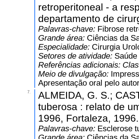
retroperitoneal - a re
departamento de cirur
Palavras-chave:
Fibrose retr
Grande área:
Ciências da S
Especialidade:
Cirurgia Urol
Setores de atividade:
Saúde
Referências adicionais:
Clas
Meio de divulgação:
Impres
Apresentação oral pelo autor
7.
ALMEIDA, G. S.; CAST
tuberosa : relato de u
1996, Fortaleza, 1996.
Palavras-chave:
Esclerose t
Grande área:
Ciências da S