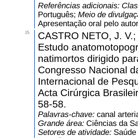
Referências adicionais:
Clas
Português;
Meio de divulga
Apresentação oral pelo autor
15.
CASTRO NETO, J. V.; C
Estudo anatomotopográf
natimortos dirigido par
Congresso Nacional d
Internacional de Pesq
Acta Cirúrgica Brasile
58-58.
Palavras-chave:
canal arteri
Grande área:
Ciências da S
Setores de atividade:
Saúde