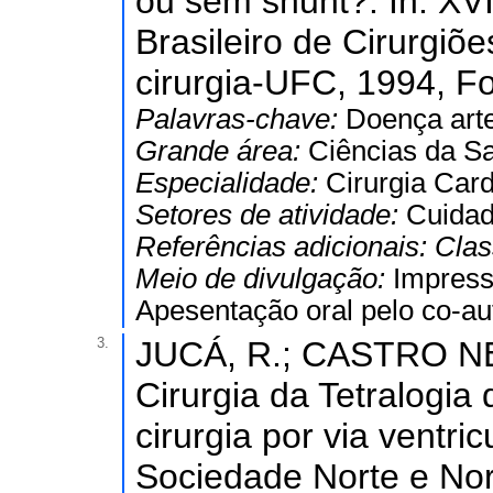
ou sem shunt?. In: XV
Brasileiro de Cirurgiõ
cirurgia-UFC, 1994, Fo
Palavras-chave:
Doença arte
Grande área:
Ciências da S
Especialidade:
Cirurgia Card
Setores de atividade:
Cuidad
Referências adicionais:
Clas
Meio de divulgação:
Impres
Apesentação oral pelo co-au
3.
JUCÁ, R.; CASTRO NET
Cirurgia da Tetralogia 
cirurgia por via ventri
Sociedade Norte e Nor