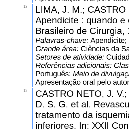
12.
LIMA, J. M.; CASTRO N
Apendicite : quando e
Brasileiro de Cirurgia,
Palavras-chave:
Apendicite;
Grande área:
Ciências da S
Setores de atividade:
Cuidad
Referências adicionais:
Clas
Português;
Meio de divulga
Apresentação oral pelo autor
13.
CASTRO NETO, J. V.;
D. S. G. et al. Revasc
tratamento da isquem
inferiores. In: XXII Co