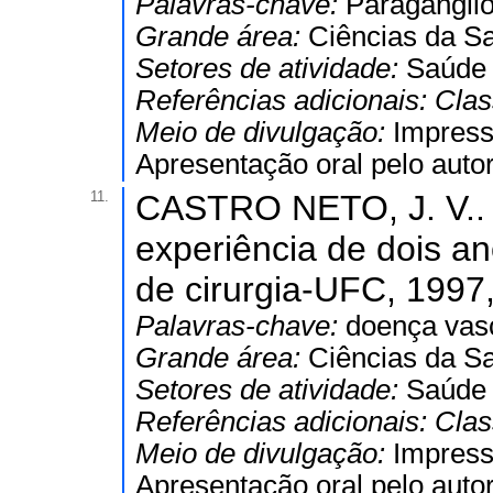
Palavras-chave:
Paragangli
Grande área:
Ciências da S
Setores de atividade:
Saúde
Referências adicionais:
Clas
Meio de divulgação:
Impres
Apresentação oral pelo autor
11.
CASTRO NETO, J. V.. R
experiência de dois a
de cirurgia-UFC, 1997,
Palavras-chave:
doença vasc
Grande área:
Ciências da S
Setores de atividade:
Saúde
Referências adicionais:
Clas
Meio de divulgação:
Impres
Apresentação oral pelo autor