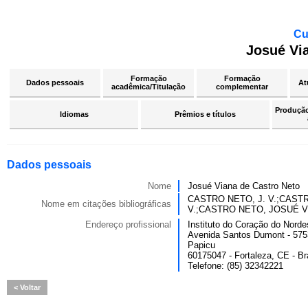
Cu
Josué Vi
Formação
Formação
Dados pessoais
At
acadêmica/Titulação
complementar
Produção 
Idiomas
Prêmios e títulos
Dados pessoais
Nome
Josué Viana de Castro Neto
CASTRO NETO, J. V.;CAST
Nome em citações bibliográficas
V.;CASTRO NETO, JOSUÉ 
Endereço profissional
Instituto do Coração do Norde
Avenida Santos Dumont - 575
Papicu
60175047 - Fortaleza, CE - Br
Telefone: (85) 32342221
Voltar