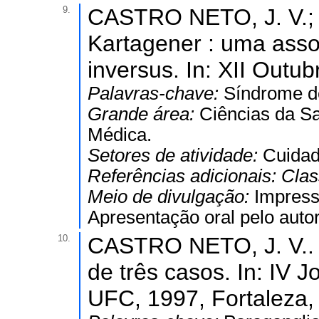
9.
CASTRO NETO, J. V.; 
Kartagener : uma associ
inversus. In: XII Outu
Palavras-chave:
Síndrome d
Grande área:
Ciências da S
Médica.
Setores de atividade:
Cuidad
Referências adicionais:
Clas
Meio de divulgação:
Impres
Apresentação oral pelo autor
10.
CASTRO NETO, J. V.. 
de três casos. In: IV 
UFC, 1997, Fortaleza,