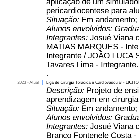
aplicação de um simulador
pericardiocentese para alu
Situação:
Em andamento
Alunos envolvidos:
Gradu
Integrantes:
Josué Viana 
MATIAS MARQUES - Inte
Integrante / JOÂO LUCA 
Tavares Lima - Integrante.
.
2023 - Atual
Liga de Cirurgia Torácica e Cardiovascular - LICITO
Descrição:
Projeto de ens
aprendizagem em cirurgia 
Situação:
Em andamento
Alunos envolvidos:
Gradu
Integrantes:
Josué Viana d
Branco Fontenele Costa - I