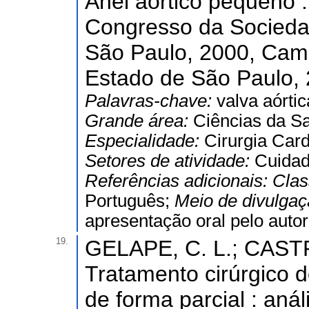
Anel aórtico pequeno : 
Congresso da Socieda
São Paulo, 2000, Cam
Estado de São Paulo, 2
Palavras-chave:
valva aórtic
Grande área:
Ciências da S
Especialidade:
Cirurgia Card
Setores de atividade:
Cuidad
Referências adicionais:
Clas
Português;
Meio de divulga
apresentação oral pelo autor
19.
GELAPE, C. L.; CASTR
Tratamento cirúrgico do
de forma parcial : anál