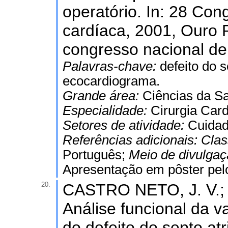
operatório. In: 28 Con
cardíaca, 2001, Ouro P
congresso nacional de 
Palavras-chave:
defeito do s
ecocardiograma.
Grande área:
Ciências da S
Especialidade:
Cirurgia Card
Setores de atividade:
Cuidad
Referências adicionais:
Clas
Português;
Meio de divulga
Apresentação em pôster pelo
20.
CASTRO NETO, J. V.; 
Análise funcional da va
do defeito do septo atr