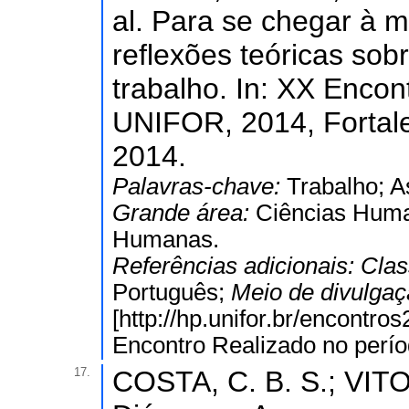
al. Para se chegar à 
reflexões teóricas so
trabalho. In: XX Encon
UNIFOR, 2014, Fortale
2014.
Palavras-chave:
Trabalho; A
Grande área:
Ciências Hum
Humanas.
Referências adicionais:
Clas
Português;
Meio de divulga
[http://hp.unifor.br/encontr
Encontro Realizado no perío
17.
COSTA, C. B. S.; VIT