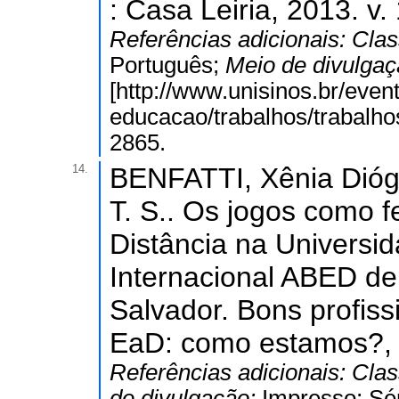
: Casa Leiria, 2013. v. 1
Referências adicionais:
Clas
Português;
Meio de divulga
[http://www.unisinos.br/eve
educacao/trabalhos/trabalho
2865.
14.
BENFATTI, Xênia Dióg
T. S.. Os jogos como f
Distância na Universid
Internacional ABED de
Salvador. Bons profis
EaD: como estamos?, 20
Referências adicionais:
Clas
de divulgação:
Impresso; Sé