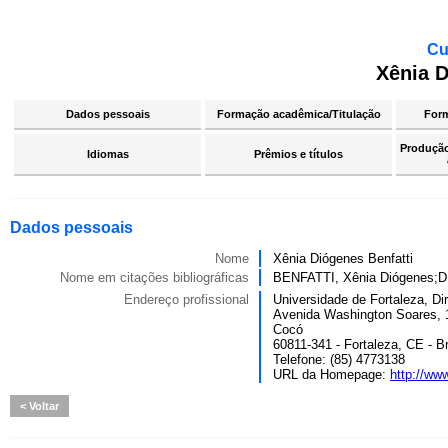
Cu
Xênia D
Dados pessoais
Formação acadêmica/Titulação
For
Produção 
Idiomas
Prêmios e títulos
Dados pessoais
Nome
Xênia Diógenes Benfatti
Nome em citações bibliográficas
BENFATTI, Xênia Diógenes
Endereço profissional
Universidade de Fortaleza, Di
Avenida Washington Soares, 
Cocó
60811-341 - Fortaleza, CE - Br
Telefone: (85) 4773138
URL da Homepage:
http://www
Voltar