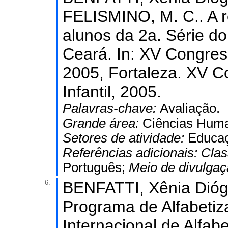
FELISMINO, M. C.. A re
alunos da 2a. Série d
Ceará. In: XV Congress
2005, Fortaleza. XV C
Infantil, 2005.
Palavras-chave:
Avaliação.
Grande área:
Ciências Hum
Setores de atividade:
Educaç
Referências adicionais:
Clas
Português;
Meio de divulga
6.
BENFATTI, Xênia Dióge
Programa de Alfabetiz
Internacional de Alfa