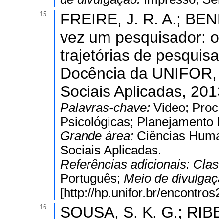
15.
FREIRE, J. R. A.; BE
vez um pesquisador: o
trajetórias de pesquisa
Docência da UNIFOR, 2
Sociais Aplicadas, 201
Palavras-chave:
Video; Proc
Psicológicas; Planejamento 
Grande área:
Ciências Hum
Sociais Aplicadas.
Referências adicionais:
Clas
Português;
Meio de divulga
[http://hp.unifor.br/encontr
16.
SOUSA, S. K. G.; RIBE