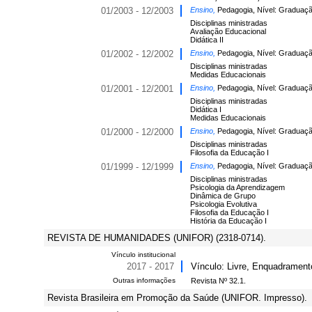
01/2003 - 12/2003
Ensino,
Pedagogia, Nível: Graduaçã
Disciplinas ministradas
Avaliação Educacional
Didática II
01/2002 - 12/2002
Ensino,
Pedagogia, Nível: Graduaçã
Disciplinas ministradas
Medidas Educacionais
01/2001 - 12/2001
Ensino,
Pedagogia, Nível: Graduaçã
Disciplinas ministradas
Didática I
Medidas Educacionais
01/2000 - 12/2000
Ensino,
Pedagogia, Nível: Graduaçã
Disciplinas ministradas
Filosofia da Educação I
01/1999 - 12/1999
Ensino,
Pedagogia, Nível: Graduaçã
Disciplinas ministradas
Psicologia da Aprendizagem
Dinâmica de Grupo
Psicologia Evolutiva
Filosofia da Educação I
História da Educação I
REVISTA DE HUMANIDADES (UNIFOR) (2318-0714).
Vínculo institucional
2017 - 2017
Vínculo: Livre, Enquadrament
Outras informações
Revista Nº 32.1.
Revista Brasileira em Promoção da Saúde (UNIFOR. Impresso).