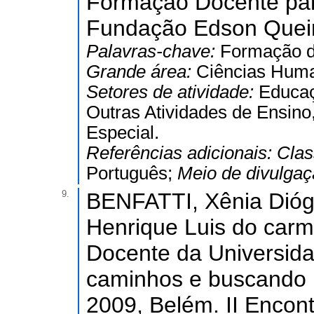
Formação Docente para
Fundação Edson Queiro
Palavras-chave:
Formação d
Grande área:
Ciências Hum
Setores de atividade:
Educaç
Outras Atividades de Ensino
Especial.
Referências adicionais:
Clas
Português;
Meio de divulga
9.
BENFATTI, Xênia Dióg
Henrique Luis do car
Docente da Universida
caminhos e buscando 
2009, Belém. II Encont