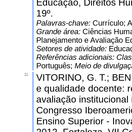
Educação, Direitos Hu
19º.
Palavras-chave:
Currículo; 
Grande área:
Ciências Hum
Planejamento e Avaliação E
Setores de atividade:
Educa
Referências adicionais:
Clas
Português;
Meio de divulga
11.
VITORINO, G. T.; BENF
e qualidade docente: 
avaliação institucional
Congresso Iberoameric
Ensino Superior - Ino