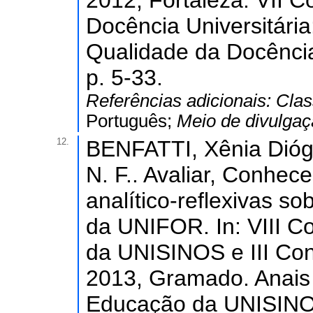
2012, Fortaleza. VII 
Docência Universitária
Qualidade da Docência.
p. 5-33.
Referências adicionais:
Clas
Português;
Meio de divulga
12.
BENFATTI, Xênia Dió
N. F.. Avaliar, Conhec
analítico-reflexivas so
da UNIFOR. In: VIII C
da UNISINOS e III Con
2013, Gramado. Anais 
Educação da UNISINOS 