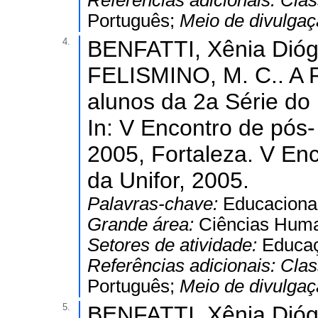
Referências adicionais:
Clas
Português;
Meio de divulga
4.
BENFATTI, Xênia Dióg
FELISMINO, M. C.. A R
alunos da 2a Série do
In: V Encontro de pós
2005, Fortaleza. V En
da Unifor, 2005.
Palavras-chave:
Educacional
Grande área:
Ciências Hum
Setores de atividade:
Educaç
Referências adicionais:
Clas
Português;
Meio de divulga
5.
BENFATTI, Xênia Dióg