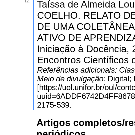
12.
Taíssa de Almeida Lo
COELHO. RELATO DE
DE UMA COLETÂNE
ATIVO DE APRENDIZAG
Iniciação à Docência, 
Encontros Científicos 
Referências adicionais:
Clas
Meio de divulgação:
Digital
[https://uol.unifor.br/oul/con
uuid=6ADDF6742D4FF8678
2175-539.
Artigos completos/r
periódicos