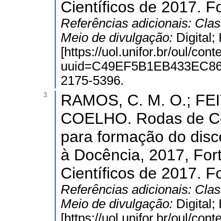
Científicos de 2017. F
Referências adicionais:
Clas
Meio de divulgação:
Digital
[https://uol.unifor.br/oul/con
uuid=C49EF5B1EB433EC86
2175-5396.
3.
RAMOS, C. M. O.; FE
COELHO. Rodas de Co
para formação do disce
à Docência, 2017, For
Científicos de 2017. F
Referências adicionais:
Clas
Meio de divulgação:
Digital
[https://uol.unifor.br/oul/con