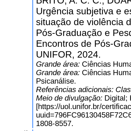
BRITO, A. C. C.; DUAR
Urgência subjetiva e e
situação de violência 
Pós-Graduação e Pesqu
Encontros de Pós-Grad
UNIFOR, 2024.
Grande área:
Ciências Hum
Grande área:
Ciências Hum
Psicanálise.
Referências adicionais:
Clas
Meio de divulgação:
Digital
[https://uol.unifor.br/certif
uuid=796FC96130458F72C
1808-8557.