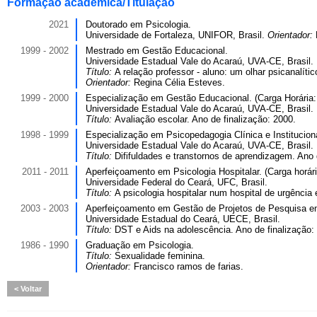
Formação acadêmica/Titulação
2021
Doutorado em Psicologia.
Universidade de Fortaleza, UNIFOR, Brasil.
Orientador:
1999 - 2002
Mestrado em Gestão Educacional.
Universidade Estadual Vale do Acaraú, UVA-CE, Brasil.
Título:
A relação professor - aluno: um olhar psicanalíti
Orientador:
Regina Célia Esteves.
1999 - 2000
Especialização em Gestão Educacional. (Carga Horária:
Universidade Estadual Vale do Acaraú, UVA-CE, Brasil.
Título:
Avaliação escolar. Ano de finalização: 2000.
1998 - 1999
Especialização em Psicopedagogia Clínica e Instituciona
Universidade Estadual Vale do Acaraú, UVA-CE, Brasil.
Título:
Dififuldades e transtornos de aprendizagem. Ano 
2011 - 2011
Aperfeiçoamento em Psicologia Hospitalar. (Carga horár
Universidade Federal do Ceará, UFC, Brasil.
Título:
A psicologia hospitalar num hospital de urgência
2003 - 2003
Aperfeiçoamento em Gestão de Projetos de Pesquisa em
Universidade Estadual do Ceará, UECE, Brasil.
Título:
DST e Aids na adolescência. Ano de finalização:
1986 - 1990
Graduação em Psicologia.
Título:
Sexualidade feminina.
Orientador:
Francisco ramos de farias.
Voltar