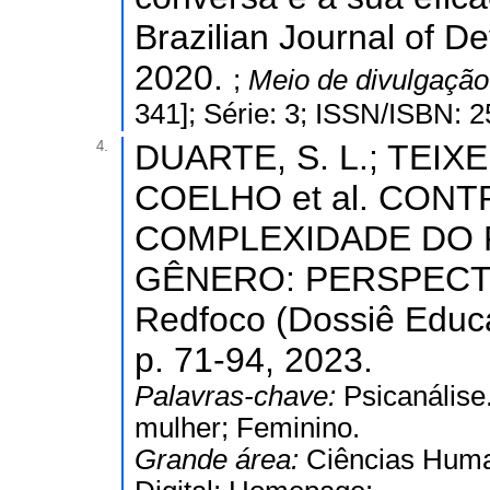
Brazilian Journal of D
2020.
;
Meio de divulgaçã
341]; Série: 3; ISSN/ISBN: 
4.
DUARTE, S. L.; TEIXE
COELHO et al. CON
COMPLEXIDADE DO F
GÊNERO: PERSPECTIV
Redfoco (Dossiê Educa
p. 71-94, 2023.
Palavras-chave:
Psicanálise.
mulher; Feminino.
Grande área:
Ciências Hum