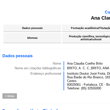
Cu
Ana Cla
Dados pessoais
Formação acadêmica/Titulaçã
Produção científica, tecnológic
Idiomas
artística/cultural
Dados pessoais
Nome
Ana Claudia Coelho Brito
Nome em citações bibliográficas
BRITO, A. C. C.;BRITO, A
Endereço profissional
Instituto Doutor José Frota, Di
Rua Barão do Rio Branco, 18
Centro
60025061 - Fortaleza, CE - Br
Telefone: (85) 32555000
Voltar