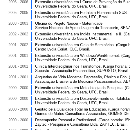
2006 - 2006
Extensão universitária em I Curso de Prevenção do Suicí
Universidade Federal do Ceará, UFC, Brasil.
2005 - 2005
Extensão universitária em Fortaleza Humanizada SUS.
Universidade Federal do Ceará, UFC, Brasil.
2003 - 2003
Oficina do Projeto Nascer - Maternidade.
Serviço Nacional de Aprendizagem do Transporte, SENAT
2002 - 2002
Extensão universitária em Inglês Instrumental I e II. (Ca
Universidade Federal do Ceará, UFC, Brasil.
2001 - 2002
Extensão universitária em Ciclo de Seminários. (Carga h
Centro Lydia Coriat, CLC, Brasil.
2001 - 2001
Extensão universitária em Windows/Word/Internet. (Carga
Universidade Federal do Ceará, UFC, Brasil.
2001 - 2001
Clínica Interdisciplinar nos Transtornos. (Carga horária: 
Suposto - Associação Psicanalítica, SUPOSTO, Brasil.
2001 - 2001
Angústias da Vida Moderna: Depressão, Pânico e Fob. (C
Associação Brasileira de Medicina Psicossomática, ABM
2000 - 2000
Extensão universitária em Metodologia da Pesquisa. (Car
Universidade Federal do Ceará, UFC, Brasil.
2000 - 2000
Extensão universitária em Desenvolvimento de Habilidad
Universidade Federal do Ceará, UFC, Brasil.
2000 - 2000
Gestão pela Qualidade Total na Educação. (Carga horári
Gomes de Matos Consultores Associados, GOMES DE 
2000 - 2000
Desempenho Pessoal e Profissional. (Carga horária: 15h
Zaytec - Pesquisa e Consultoria Ltda, ZAYTEC, Brasil.