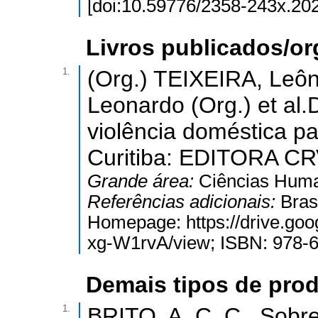
[doi:10.59776/2358-243x.202
Livros publicados/o
1.
(Org.) TEIXEIRA, Leôn
Leonardo (Org.) et a
violência doméstica par
Curitiba: EDITORA CRV
Grande área:
Ciências Hum
Referências adicionais:
Bras
Homepage: https://drive.go
xg-W1rvA/view; ISBN: 978-6
Demais tipos de prod
1.
BRITO, A. C. C.. Sobr