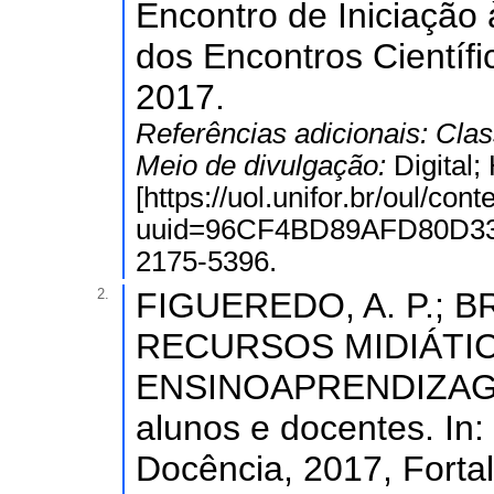
Encontro de Iniciação 
dos Encontros Científ
2017.
Referências adicionais:
Clas
Meio de divulgação:
Digital
[https://uol.unifor.br/oul/con
uuid=96CF4BD89AFD80D33
2175-5396.
2.
FIGUEREDO, A. P.; 
RECURSOS MIDIÁTI
ENSINOAPRENDIZAGEM?
alunos e docentes. In:
Docência, 2017, Forta