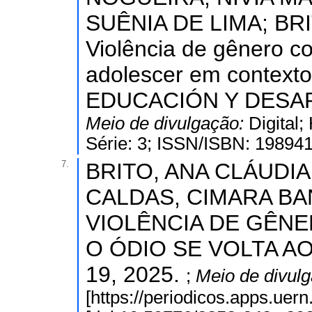
SUÊNIA DE LIMA; BRI
Violência de gênero co
adolescer em contex
EDUCACIÓN Y DESARRO
Meio de divulgação:
Digital
Série: 3; ISSN/ISBN: 19894
7.
BRITO, ANA CLÁUDIA
CALDAS, CIMARA BAN
VIOLÊNCIA DE GÊN
O ÓDIO SE VOLTA AO 
19, 2025.
;
Meio de divul
[https://periodicos.apps.uer