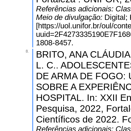
Referências adicionais:
Clas
Meio de divulgação:
Digital
[https://uol.unifor.br/oul/con
uuid=2F4273335190E7F16
1808-8457.
8.
BRITO, ANA CLÁUDIA 
L. C.. ADOLESCENT
DE ARMA DE FOGO: 
SOBRE A EXPERIÊN
HOSPITAL. In: XXII E
Pesquisa, 2022, Forta
Científicos de 2022. F
Referências adicionais:
Clas