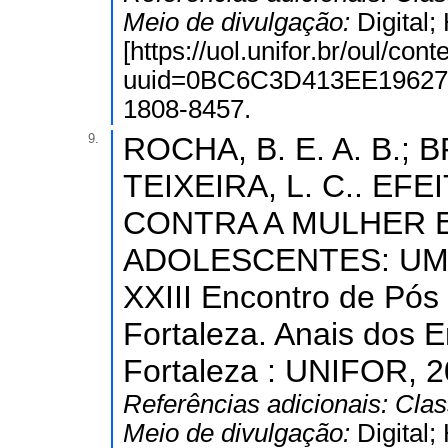
Meio de divulgação:
Digital
[https://uol.unifor.br/oul/con
uuid=0BC6C3D413EE19627
1808-8457.
9.
ROCHA, B. E. A. B.;
TEIXEIRA, L. C.. E
CONTRA A MULHER 
ADOLESCENTES: UM 
XXIII Encontro de Pós
Fortaleza. Anais dos E
Fortaleza : UNIFOR, 2
Referências adicionais:
Clas
Meio de divulgação:
Digital