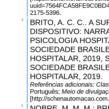
uuid=7564FCA58FE9C0BD4
2175-5396.
4.
BRITO, A. C. C.. A
DISPOSITIVO: NARR
PSICOLOGIA HOSPITA
SOCIEDADE BRASILE
HOSPITALAR, 2019, 
SOCIEDADE BRASILE
HOSPITALAR, 2019.
Referências adicionais:
Clas
Português;
Meio de divulga
[http://schenautomacao.com.b
5.
NOBRE, M. M. M.; B