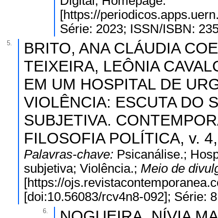
Digital; Homepage:
[https://periodicos.apps.uer
Série: 2023; ISSN/ISBN: 23
5.
BRITO, ANA CLÁUDIA COE
TEIXEIRA, LEÔNIA CAVAL
EM UM HOSPITAL DE UR
VIOLÊNCIA: ESCUTA DO
SUBJETIVA. CONTEMPORÂ
FILOSOFIA POLÍTICA, v. 4,
Palavras-chave:
Psicanálise.; Hos
subjetiva; Violência.;
Meio de divu
[https://ojs.revistacontemporanea.
[doi:10.56083/rcv4n8-092]; Série:
6.
NOGUEIRA, NÍVIA MA