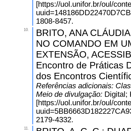
[https://uol.unifor.br/oul/con
uuid=148186DD22470D7CB
1808-8457.
10.
BRITO, ANA CLÁUDIA
NO COMANDO EM UM
EXTENSÃO, ACESSIBI
Encontro de Práticas 
dos Encontros Científi
Referências adicionais:
Clas
Meio de divulgação:
Digital
[https://uol.unifor.br/oul/con
uuid=5BB6663D182227CA9
2179-4332.
11.