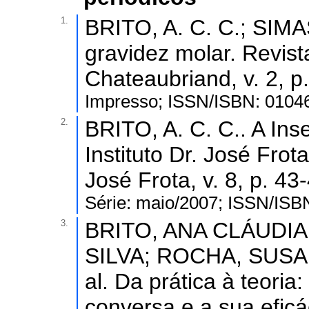
1.
BRITO, A. C. C.; SIMAS
gravidez molar. Revis
Chateaubriand, v. 2, p
Impresso; ISSN/ISBN: 0104
2.
BRITO, A. C. C.. A Ins
Instituto Dr. José Frota
José Frota, v. 8, p. 43
Série: maio/2007; ISSN/ISB
3.
BRITO, ANA CLÁUDI
SILVA; ROCHA, SUSA
al. Da prática à teoria
conversa e a sua efic