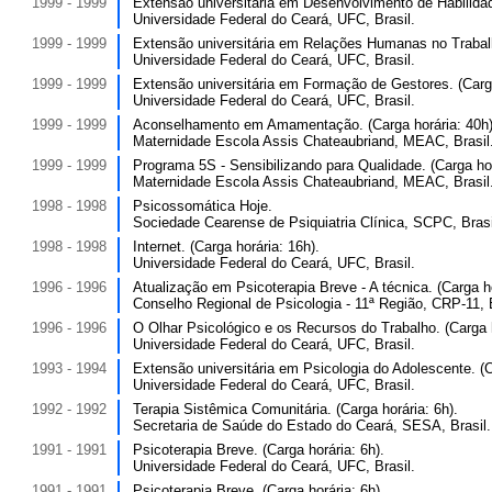
1999 - 1999
Extensão universitária em Desenvolvimento de Habilidad
Universidade Federal do Ceará, UFC, Brasil.
1999 - 1999
Extensão universitária em Relações Humanas no Trabalho
Universidade Federal do Ceará, UFC, Brasil.
1999 - 1999
Extensão universitária em Formação de Gestores. (Carga
Universidade Federal do Ceará, UFC, Brasil.
1999 - 1999
Aconselhamento em Amamentação. (Carga horária: 40h)
Maternidade Escola Assis Chateaubriand, MEAC, Brasil
1999 - 1999
Programa 5S - Sensibilizando para Qualidade. (Carga hor
Maternidade Escola Assis Chateaubriand, MEAC, Brasil
1998 - 1998
Psicossomática Hoje.
Sociedade Cearense de Psiquiatria Clínica, SCPC, Brasi
1998 - 1998
Internet. (Carga horária: 16h).
Universidade Federal do Ceará, UFC, Brasil.
1996 - 1996
Atualização em Psicoterapia Breve - A técnica. (Carga ho
Conselho Regional de Psicologia - 11ª Região, CRP-11, B
1996 - 1996
O Olhar Psicológico e os Recursos do Trabalho. (Carga h
Universidade Federal do Ceará, UFC, Brasil.
1993 - 1994
Extensão universitária em Psicologia do Adolescente. (C
Universidade Federal do Ceará, UFC, Brasil.
1992 - 1992
Terapia Sistêmica Comunitária. (Carga horária: 6h).
Secretaria de Saúde do Estado do Ceará, SESA, Brasil.
1991 - 1991
Psicoterapia Breve. (Carga horária: 6h).
Universidade Federal do Ceará, UFC, Brasil.
1991 - 1991
Psicoterapia Breve. (Carga horária: 6h).