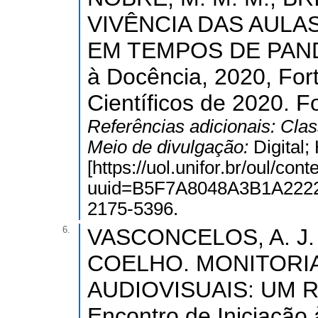
VIVÊNCIA DAS AULA
EM TEMPOS DE PANDEM
à Docência, 2020, For
Científicos de 2020. F
Referências adicionais:
Clas
Meio de divulgação:
Digital
[https://uol.unifor.br/oul/con
uuid=B5F7A8048A3B1A222
2175-5396.
6.
VASCONCELOS, A. J. 
COELHO. MONITORI
AUDIOVISUAIS: UM R
Encontro de Iniciação 