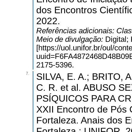
dos Encontros Científ
2022.
Referências adicionais:
Clas
Meio de divulgação:
Digital
[https://uol.unifor.br/oul/con
uuid=F6FA4872468D48B09
2175-5396.
7.
SILVA, E. A.; BRITO
C. R. et al. ABUSO 
PSÍQUICOS PARA CR
XXII Encontro de Pós
Fortaleza. Anais dos E
Fortaleza : UNIFOR, 2