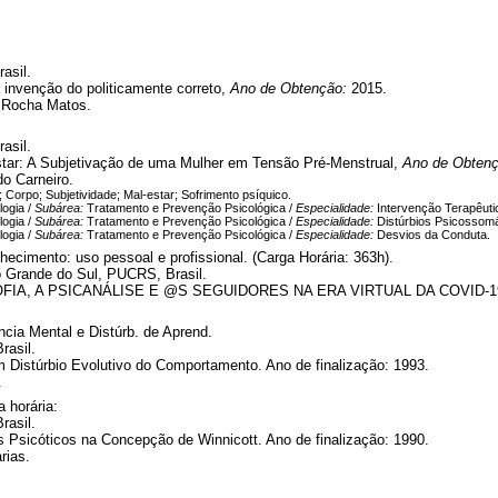
asil.
invenção do politicamente correto,
Ano de Obtenção:
2015.
a Rocha Matos.
asil.
tar: A Subjetivação de uma Mulher em Tensão Pré-Menstrual,
Ano de Obten
do Carneiro.
Corpo; Subjetividade; Mal-estar; Sofrimento psíquico.
logia /
Subárea:
Tratamento e Prevenção Psicológica /
Especialidade:
Intervenção Terapêuti
logia /
Subárea:
Tratamento e Prevenção Psicológica /
Especialidade:
Distúrbios Psicossomá
logia /
Subárea:
Tratamento e Prevenção Psicológica /
Especialidade:
Desvios da Conduta.
ecimento: uso pessoal e profissional. (Carga Horária: 363h).
io Grande do Sul, PUCRS, Brasil.
FIA, A PSICANÁLISE E @S SEGUIDORES NA ERA VIRTUAL DA COVID-19. A
cia Mental e Distúrb. de Aprend.
rasil.
Distúrbio Evolutivo do Comportamento. Ano de finalização: 1993.
.
 horária:
rasil.
sicóticos na Concepção de Winnicott. Ano de finalização: 1990.
rias.