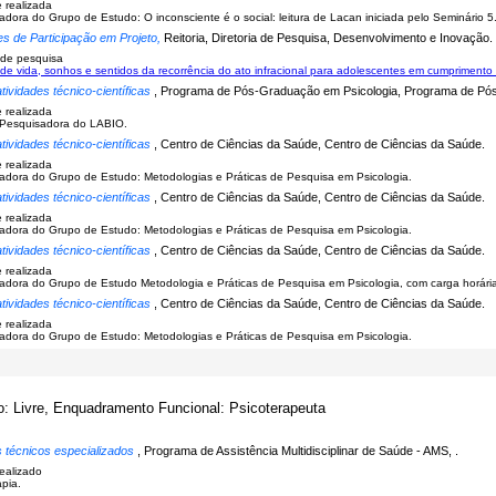
e realizada
dora do Grupo de Estudo: O inconsciente é o social: leitura de Lacan iniciada pelo Seminário 5
es de Participação em Projeto,
Reitoria, Diretoria de Pesquisa, Desenvolvimento e Inovação.
 de pesquisa
 de vida, sonhos e sentidos da recorrência do ato infracional para adolescentes em cumpriment
tividades técnico-científicas
, Programa de Pós-Graduação em Psicologia, Programa de Pó
e realizada
Pesquisadora do LABIO.
tividades técnico-científicas
, Centro de Ciências da Saúde, Centro de Ciências da Saúde.
e realizada
dora do Grupo de Estudo: Metodologias e Práticas de Pesquisa em Psicologia.
tividades técnico-científicas
, Centro de Ciências da Saúde, Centro de Ciências da Saúde.
e realizada
dora do Grupo de Estudo: Metodologias e Práticas de Pesquisa em Psicologia.
tividades técnico-científicas
, Centro de Ciências da Saúde, Centro de Ciências da Saúde.
e realizada
dora do Grupo de Estudo Metodologia e Práticas de Pesquisa em Psicologia, com carga horária
tividades técnico-científicas
, Centro de Ciências da Saúde, Centro de Ciências da Saúde.
e realizada
dora do Grupo de Estudo: Metodologias e Práticas de Pesquisa em Psicologia.
o: Livre, Enquadramento Funcional: Psicoterapeuta
s técnicos especializados
, Programa de Assistência Multidisciplinar de Saúde - AMS, .
realizado
apia.