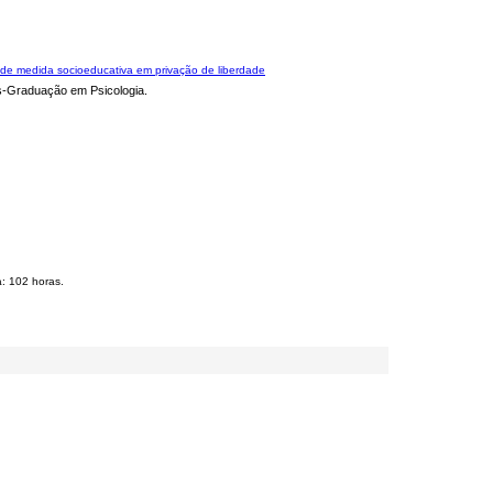
.
o de medida socioeducativa em privação de liberdade
s-Graduação em Psicologia.
: 102 horas.