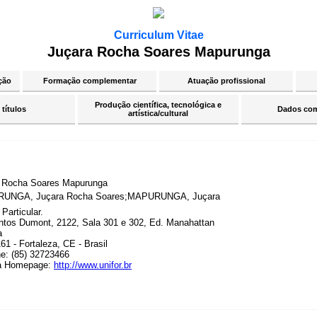
Curriculum Vitae
Juçara Rocha Soares Mapurunga
ção
Formação complementar
Atuação profissional
Produção científica, tecnológica e
 títulos
Dados co
artística/cultural
 Rocha Soares Mapurunga
UNGA, Juçara Rocha Soares;MAPURUNGA, Juçara
 Particular.
ntos Dumont, 2122, Sala 301 e 302, Ed. Manahattan
a
1 - Fortaleza, CE - Brasil
ne: (85) 32723466
a Homepage:
http://www.unifor.br