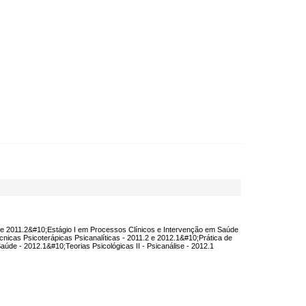
.1 e 2011.2&#10;Estágio I em Processos Clínicos e Intervenção em Saúde
nicas Psicoterápicas Psicanalíticas - 2011.2 e 2012.1&#10;Prática de
úde - 2012.1&#10;Teorias Psicológicas II - Psicanálise - 2012.1