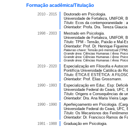
Formação acadêmica/Titulação
2010 - 2015
Doutorado em Psicologia.
Universidade de Fortaleza, UNIFOR, Br
Título:
Ecos da contemporaneidade : a 
Orientador:
Profa. Dra. Tereza Glauci
1998 - 2003
Mestrado em Psicologia.
Universidade de Fortaleza, UNIFOR, Br
Título:
TPM - Tensão, Paixão e Mal-Es
Orientador:
Prof. Dr. Henrique Figueire
Palavras-chave:
Tensão pré-menstrual (TPM); 
Grande área:
Ciências Humanas /
Área:
Psico
Grande área:
Ciências Humanas /
Área:
Psico
Grande área:
Ciências Humanas /
Área:
Psico
2019 - 2020
Especialização em Filosofia e Autoconh
Pontifícia Universidade Católica do R
Título:
ÉTICA E ESTÉTICA: A FILOSO
Orientador:
Prof. Elias Grossmann.
1990 - 1993
Especialização em Educ. Esp: Deficiên
Universidade Federal do Ceará, UFC, B
Título:
Origens e Consequências de um 
Orientador:
Dra. Ana Maria Vieira Lage
1990 - 1990
Aperfeiçoamento em Psicologia. (Carga
Universidade Federal do Ceará, UFC, B
Título:
Os Mecanisnos dos Fenômenos P
Orientador:
Dr. Francisco Ramos de Fa
1981 - 1988
Graduação em Psicologia.