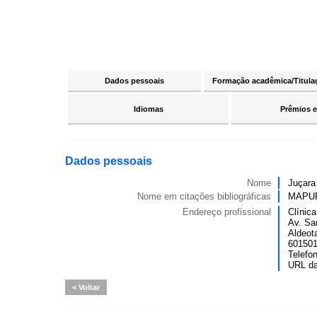
Dados pessoais
Formação acadêmica/Titula
Idiomas
Prêmios e
Dados pessoais
Nome
Juçara
Nome em citações bibliográficas
MAPUR
Endereço profissional
Clínica
Av. Sa
Aldeot
6015016
Telefo
URL d
Voltar