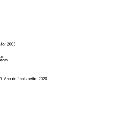
ção:
2003.
ca.
ticos.
no de finalização: 2020.