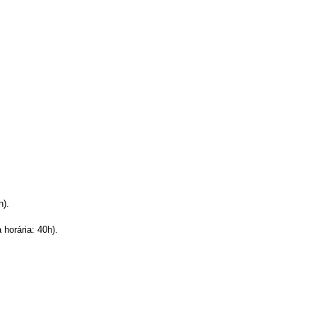
h).
horária: 40h).