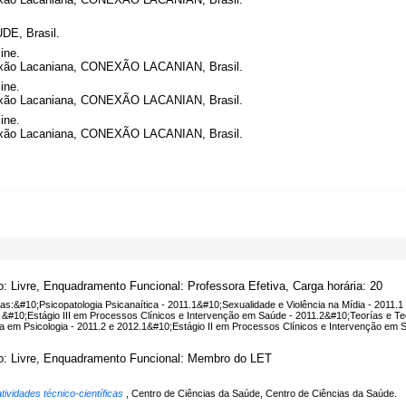
E, Brasil.
ine.
nexão Lacaniana, CONEXÃO LACANIAN, Brasil.
ine.
nexão Lacaniana, CONEXÃO LACANIAN, Brasil.
ine.
nexão Lacaniana, CONEXÃO LACANIAN, Brasil.
o: Livre, Enquadramento Funcional: Professora Efetiva, Carga horária: 20
inas:&#10;Psicopatologia Psicanaítica - 2011.1&#10;Sexualidade e Violência na Mídia - 2011
2 &#10;Estágio III em Processos Clínicos e Intervenção em Saúde - 2011.2&#10;Teorías e Tec
a em Psicologia - 2011.2 e 2012.1&#10;Estágio II em Processos Clínicos e Intervenção em Sa
o: Livre, Enquadramento Funcional: Membro do LET
tividades técnico-científicas
, Centro de Ciências da Saúde, Centro de Ciências da Saúde.