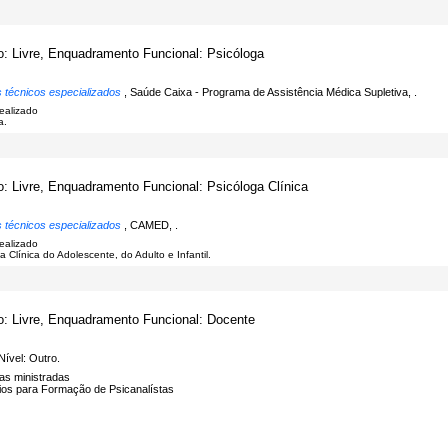
o: Livre, Enquadramento Funcional: Psicóloga
s técnicos especializados
, Saúde Caixa - Programa de Assistência Médica Supletiva, .
realizado
a.
o: Livre, Enquadramento Funcional: Psicóloga Clínica
s técnicos especializados
, CAMED, .
realizado
a Clínica do Adolescente, do Adulto e Infantil.
o: Livre, Enquadramento Funcional: Docente
Nível: Outro.
nas ministradas
ios para Formação de Psicanalístas