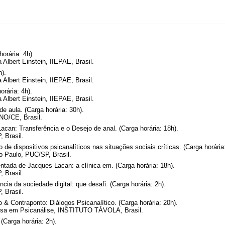
orária: 4h).
a Albert Einstein, IIEPAE, Brasil.
h).
a Albert Einstein, IIEPAE, Brasil.
rária: 4h).
a Albert Einstein, IIEPAE, Brasil.
e aula. (Carga horária: 30h).
O/CE, Brasil.
can: Transferência e o Desejo de anal. (Carga horária: 18h).
 Brasil.
de dispositivos psicanalíticos nas situações sociais críticas. (Carga horária
o Paulo, PUC/SP, Brasil.
entada de Jacques Lacan: a clínica em. (Carga horária: 18h).
 Brasil.
cia da sociedade digital: que desafi. (Carga horária: 2h).
 Brasil.
& Contraponto: Diálogos Psicanalítico. (Carga horária: 20h).
uisa em Psicanálise, INSTITUTO TÁVOLA, Brasil.
 (Carga horária: 2h).