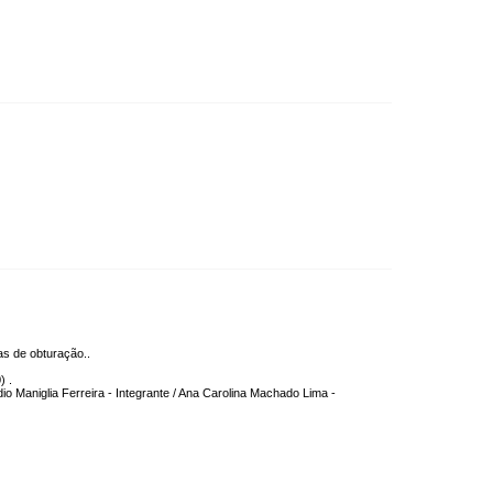
as de obturação..
) .
io Maniglia Ferreira - Integrante / Ana Carolina Machado Lima -