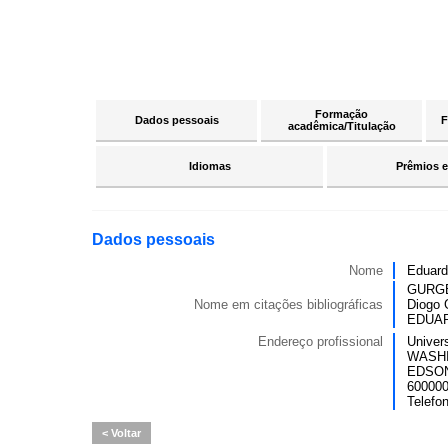
Formação
Dados pessoais
F
acadêmica/Titulação
Idiomas
Prêmios e
Dados pessoais
Nome
Eduard
GURGE
Nome em citações bibliográficas
Diogo
EDUAR
Endereço profissional
Univer
WASHI
EDSO
6000000
Telefo
Voltar