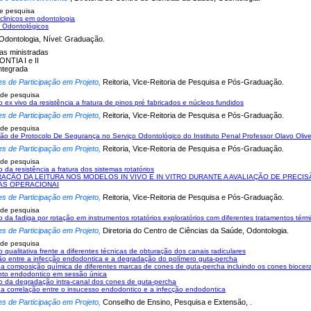
e pesquisa
clinicos em odontologia
s Odontológicos
Odontologia, Nível: Graduação.
nas ministradas
TIA I e II
Integrada
es de Participação em Projeto,
Reitoria, Vice-Reitoria de Pesquisa e Pós-Graduação.
 de pesquisa
o ex vivo da resistência a fratura de pinos pré fabricados e núcleos fundidos
es de Participação em Projeto,
Reitoria, Vice-Reitoria de Pesquisa e Pós-Graduação.
 de pesquisa
ão de Protocolo De Segurança no Serviço Odontológico do Instituto Penal Professor Olavo Olivei
es de Participação em Projeto,
Reitoria, Vice-Reitoria de Pesquisa e Pós-Graduação.
 de pesquisa
 da resistência a fratura dos sistemas rotatórios
AÇÃO DA LEITURA NOS MODELOS IN VIVO E IN VITRO DURANTE A AVALIAÇÃO DE PRECI
AS OPERACIONAI
es de Participação em Projeto,
Reitoria, Vice-Reitoria de Pesquisa e Pós-Graduação.
 de pesquisa
o da fadiga por rotação em instrumentos rotatórios exploratórios com diferentes tratamentos térmic
es de Participação em Projeto,
Diretoria do Centro de Ciências da Saúde, Odontologia.
 de pesquisa
o qualitativa frente a diferentes técnicas de obturação dos canais radiculares
ão entre a infecção endodontica e a degradação do polímero guta-percha
a composição química de diferentes marcas de cones de guta-percha incluindo os cones biocer
nto endodontico em sessão única
o da degradação intra-canal dos cones de guta-percha
a correlação entre o insucesso endodontico e a infecção endodontica
es de Participação em Projeto,
Conselho de Ensino, Pesquisa e Extensão, .