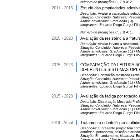
Número de produções C, T & A:
2.
2011 - 2015
Estudo das propriedades adesiv
Descrição:
Avaliar a capacidade selado
Situação:
Concluído;
Natureza:
Pesqui
Alunos envolvidos:
Graduação
( 3) .
Integrantes:
Eduardo Diogo Gurgel Filh
Número de produções C, T & A:
1.
2015 - 2023
Avaliação da resistência a fratur
Descrição:
Avaliar in vitro a resistenci
Situação:
Concluído;
Natureza:
Pesqui
Alunos envolvidos:
Graduação
( 1) /
Me
Integrantes:
Eduardo Diogo Gurgel Filho
.
2015 - 2023
COMPARAÇÃO DA LEITURA NO
DIFERENTES SISTEMAS OPE
Descrição:
Orientação Mestrado Profis
Situação:
Concluído;
Natureza:
Pesqui
Alunos envolvidos:
Graduação
( 1) /
Me
Integrantes:
Eduardo Diogo Gurgel Filho
.
2015 - 2023
Avaliação da fadiga por rotação 
Descrição:
Dissertação Mestrado Profi
Situação:
Concluído;
Natureza:
Pesqui
Alunos envolvidos:
Graduação
( 1) /
Me
Integrantes:
Eduardo Diogo Gurgel Filho
.
2018 - Atual
Tratamento odontológico multidis
Descrição:
O presente projeto tem como 
dentífrica, periodontia, oclusão e orto
Situação:
Em andamento;
Natureza:
Ex
Alunos envolvidos:
/
Mestrado profissio