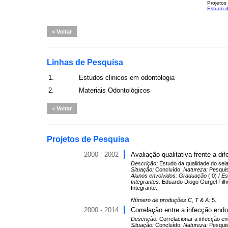
Projetos
Estudo d
Voltar
Linhas de Pesquisa
1.
Estudos clinicos em odontologia
2.
Materiais Odontológicos
Voltar
Projetos de Pesquisa
2000 - 2002
Avaliação qualitativa frente a di
Descrição:
Estudo da qualidade do sela
Situação:
Concluído;
Natureza:
Pesqui
Alunos envolvidos:
Graduação
( 0) /
Es
Integrantes:
Eduardo Diogo Gurgel Filho
Integrante.
Número de produções C, T & A:
5.
2000 - 2014
Correlação entre a infecção end
Descrição:
Correlacionar a infecção e
Situação:
Concluído;
Natureza:
Pesqui