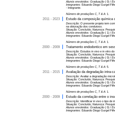
Alunos envolvidos:
Graduação
( 0) /
Es
Integrantes:
Eduardo Diogo Gurgel Filho
- Integrante.
Número de produções C, T & A:
1.
2011 - 2023
Estudo da composição química d
Descrição:
O presente projeto tem com
na obturação dos condutoso.
Situação:
Concluído;
Natureza:
Pesqui
Alunos envolvidos:
Graduação
( 1) /
Es
Integrantes:
Eduardo Diogo Gurgel Filho
Número de produções C, T & A:
1.
2000 - 2009
Tratamento endodontico em ses
Descrição:
Estudos in vivo e in vitro 
Situação:
Concluído;
Natureza:
Pesqui
Alunos envolvidos:
Graduação
( 0) /
Es
Integrantes:
Eduardo Diogo Gurgel Filho
Número de produções C, T & A:
5.
2011 - 2015
Avaliação da degradação intra-c
Descrição:
Avaliar a degradação micro
Situação:
Concluído;
Natureza:
Pesqui
Alunos envolvidos:
Graduação
( 0) /
Es
Integrantes:
Eduardo Diogo Gurgel Filho
Número de produções C, T & A:
1.
2000 - 2009
Estudo da correlação entre o in
Descrição:
Identificar in vivo o tipo 
Situação:
Concluído;
Natureza:
Pesqui
Alunos envolvidos:
Graduação
( 0) /
Es
Integrantes:
Eduardo Diogo Gurgel Filho