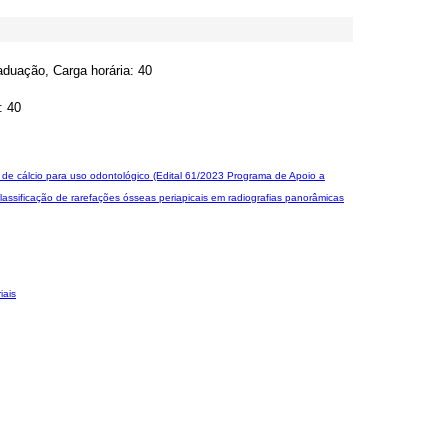
duação, Carga horária: 40
: 40
 de cálcio para uso odontológico (Edital 61/2023 Programa de Apoio a
ssificação de rarefações ósseas periapicais em radiografias panorâmicas
iais