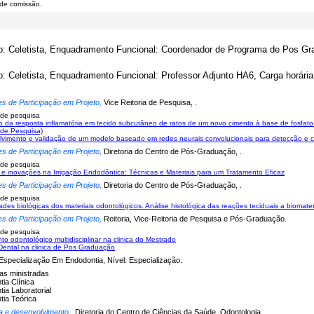
de comissão.
o: Celetista, Enquadramento Funcional: Coordenador de Programa de Pos Gra
o: Celetista, Enquadramento Funcional: Professor Adjunto HA6, Carga horária
es de Participação em Projeto,
Vice Reitoria de Pesquisa, .
 de pesquisa
o da resposta inflamatória em tecido subcutâneo de ratos de um novo cimento à base de fosfato
de Pesquisa)
vimento e validação de um modelo baseado em redes neurais convolucionais para detecção e cla
es de Participação em Projeto,
Diretoria do Centro de Pós-Graduação, .
 de pesquisa
e inovações na Irrigação Endodôntica: Técnicas e Materiais para um Tratamento Eficaz
es de Participação em Projeto,
Diretoria do Centro de Pós-Graduação, .
 de pesquisa
ades biológicas dos materiais odontológicos. Análise histológica das reações teciduais a biomater
es de Participação em Projeto,
Reitoria, Vice-Reitoria de Pesquisa e Pós-Graduação.
 de pesquisa
to odontológico multidisciplinar na clinica do Mestrado
ental na clinica de Pos Graduação
Especialização Em Endodontia, Nível: Especialização.
nas ministradas
ia Clínica
ia Laboratorial
tia Teórica
a e desenvolvimento
, Diretoria do Centro de Ciências da Saúde, Odontologia.