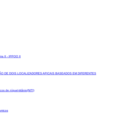
ra II - IPPOO II
SÃO DE DOIS LOCALIZADORES APICAIS BASEADOS EM DIFERENTES
os de níquel-titânio(NITI)
amicos