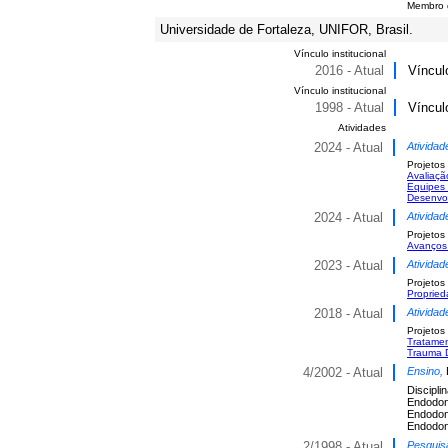
Membro 
Universidade de Fortaleza, UNIFOR, Brasil.
Vínculo institucional
2016 - Atual
Víncul
Vínculo institucional
1998 - Atual
Víncul
Atividades
2024 - Atual
Atividad
Projetos
Avaliaçã
Equipes 
Desenvol
2024 - Atual
Atividad
Projetos
Avanços 
2023 - Atual
Atividad
Projetos
Propried
2018 - Atual
Atividad
Projetos
Tratamen
Trauma D
4/2002 - Atual
Ensino,
Discipli
Endodont
Endodont
Endodon
2/1998 - Atual
Pesquis