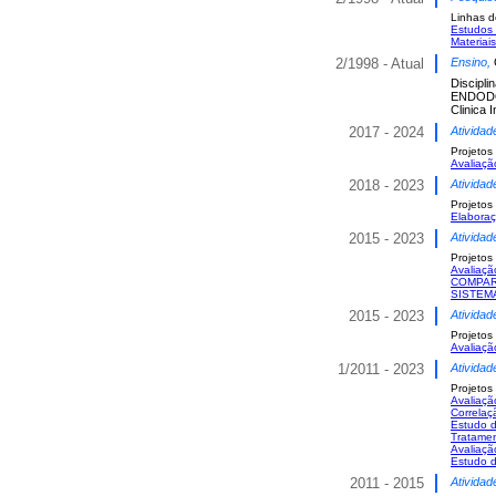
Linhas d
Estudos 
Materiai
2/1998 - Atual
Ensino,
Discipli
ENDODON
Clinica 
2017 - 2024
Atividad
Projetos
Avaliaçã
2018 - 2023
Atividad
Projetos
Elaboraç
2015 - 2023
Atividad
Projetos
Avaliação
COMPAR
SISTEM
2015 - 2023
Atividad
Projetos
Avaliaçã
1/2011 - 2023
Atividad
Projetos
Avaliaçã
Correlaç
Estudo d
Tratame
Avaliaçã
Estudo d
2011 - 2015
Atividad