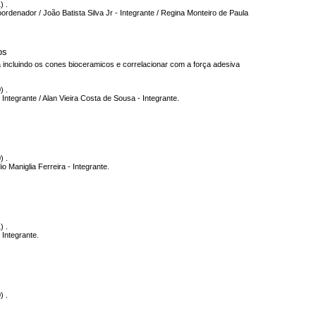
) .
oordenador / João Batista Silva Jr - Integrante / Regina Monteiro de Paula
os
 incluindo os cones bioceramicos e correlacionar com a força adesiva
) .
Integrante / Alan Vieira Costa de Sousa - Integrante.
) .
 Maniglia Ferreira - Integrante.
) .
 Integrante.
) .