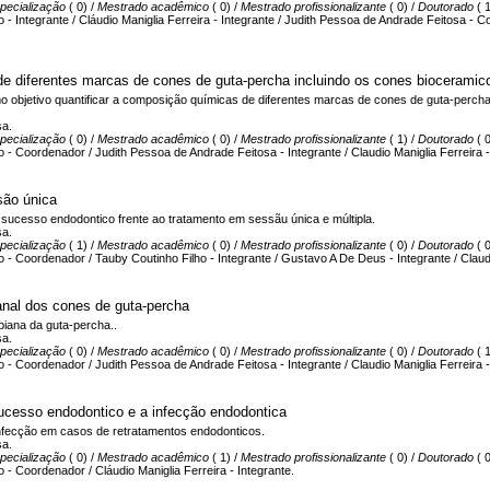
pecialização
( 0) /
Mestrado acadêmico
( 0) /
Mestrado profissionalizante
( 0) /
Doutorado
( 1
 - Integrante / Cláudio Maniglia Ferreira - Integrante / Judith Pessoa de Andrade Feitosa - C
e diferentes marcas de cones de guta-percha incluindo os cones bioceramic
o objetivo quantificar a composição químicas de diferentes marcas de cones de guta-percha
sa.
pecialização
( 0) /
Mestrado acadêmico
( 0) /
Mestrado profissionalizante
( 1) /
Doutorado
( 0
 - Coordenador / Judith Pessoa de Andrade Feitosa - Integrante / Claudio Maniglia Ferreira - 
são única
do sucesso endodontico frente ao tratamento em sessãu única e múltipla.
sa.
pecialização
( 1) /
Mestrado acadêmico
( 0) /
Mestrado profissionalizante
( 0) /
Doutorado
( 0
 - Coordenador / Tauby Coutinho Filho - Integrante / Gustavo A De Deus - Integrante / Claudio
anal dos cones de guta-percha
biana da guta-percha..
sa.
pecialização
( 0) /
Mestrado acadêmico
( 0) /
Mestrado profissionalizante
( 0) /
Doutorado
( 1
 - Coordenador / Judith Pessoa de Andrade Feitosa - Integrante / Claudio Maniglia Ferreira -
sucesso endodontico e a infecção endodontica
de infecção em casos de retratamentos endodonticos.
sa.
pecialização
( 0) /
Mestrado acadêmico
( 1) /
Mestrado profissionalizante
( 0) /
Doutorado
( 0
 - Coordenador / Cláudio Maniglia Ferreira - Integrante.