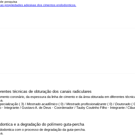
 de pesquisa
as propriedades adesivas dos cimentos endodonticos.
ferentes técnicas de obturação dos canais radiculares
mento coronário, da espessura da linha de cimento e da área obturada em diferentes técnic
sa.
pecialização
( 3) /
Mestrado acadêmico
( 0) /
Mestrado profissionalizante
( 0) /
Doutorado
( 0
 - Integrante / Gustavo A. de Deus - Coordenador / Tauby Coutinho Filho - Integrante / Cláud
odontica e a degradação do polímero guta-percha
ndodontica com o processo de degradação da guta-percha.
sa.