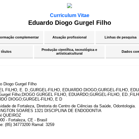
Curriculum Vitae
Eduardo Diogo Gurgel Filho
ormação complementar
Atuação profissional
Linhas de pesquisa
Produção científica, tecnológica e
 títulos
Dados co
artística/cultural
o Diogo Gurgel Filho
L FILHO, E. D.;GURGEL-FILHO, EDUARDO DIOGO;GURGEL-FILHO, ED
 Gurgel Filho;DIOGO GURGEL FILHO, EDUARDO;GURGEL-FILHO, ED.;F
DO DIOGO;GURGEL-FILHO, E D
sidade de Fortaleza, Diretoria do Centro de Ciências da Saúde, Odontologia.
NGTON SOARES 1321 DISCIPLINA DE ENDODONTIA
N QUEIROZ
0 - Fortaleza, CE - Brasil
ne: (85) 34773200 Ramal: 3259