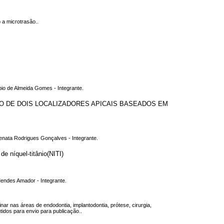
 a microtrasão..
abio de Almeida Gomes - Integrante.
ÃO DE DOIS LOCALIZADORES APICAIS BASEADOS EM
Renata Rodrigues Gonçalves - Integrante.
e níquel-titânio(NITI)
 Mendes Amador - Integrante.
nar nas áreas de endodontia, implantodontia, prótese, cirurgia,
utidos para envio para publicação..