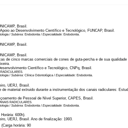
UNICAMP, Brasil.
poio ao Desenvolvimento Científico e Tecnológico, FUNCAP, Brasil.
ologia /
Subárea:
Endodontia /
Especialidade:
Endodontia.
UNICAMP, Brasil.
UNICAMP, Brasil.
cas de cinco marcas comerciais de cones de guta-percha e de sua qualidade
ixeira.
esenvolvimento Científico e Tecnológico, CNPq, Brasil.
RADICULARES.
ologia /
Subárea:
Clínica Odontológica /
Especialidade:
Endodontia.
iro, UERJ, Brasil.
e de material extruido durante a instrumentação dos canais radiculares: Estu
çoamento de Pessoal de Nível Superior, CAPES, Brasil.
NAIS RADICULARES.
ologia /
Subárea:
Endodontia /
Especialidade:
Endodontia.
Horária: 600h).
iro, UERJ, Brasil. Ano de finalização: 1993.
 (Carga horária: 90