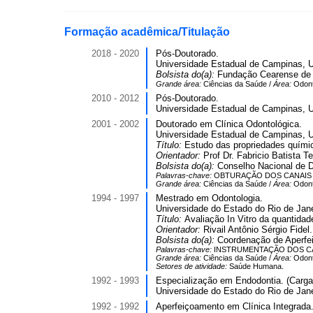
Formação acadêmica/Titulação
2018 - 2020
Pós-Doutorado.
Universidade Estadual de Campinas, 
Bolsista do(a):
Fundação Cearense de A
Grande área:
Ciências da Saúde /
Área:
Odont
2010 - 2012
Pós-Doutorado.
Universidade Estadual de Campinas, 
2001 - 2002
Doutorado em Clínica Odontológica.
Universidade Estadual de Campinas, 
Título:
Estudo das propriedades quími
Orientador:
Prof Dr. Fabricio Batista Te
Bolsista do(a):
Conselho Nacional de D
Palavras-chave:
OBTURAÇÃO DOS CANAIS 
Grande área:
Ciências da Saúde /
Área:
Odont
1994 - 1997
Mestrado em Odontologia.
Universidade do Estado do Rio de Jane
Título:
Avaliação In Vitro da quantidad
Orientador:
Rivail Antônio Sérgio Fidel.
Bolsista do(a):
Coordenação de Aperfei
Palavras-chave:
INSTRUMENTAÇÃO DOS CA
Grande área:
Ciências da Saúde /
Área:
Odont
Setores de atividade:
Saúde Humana.
1992 - 1993
Especialização em Endodontia. (Carga 
Universidade do Estado do Rio de Jane
1992 - 1992
Aperfeiçoamento em Clínica Integrada.