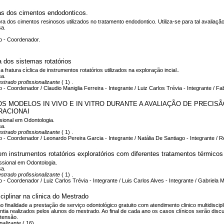
as dos cimentos endodonticos.
ra dos cimentos resinosos utilizados no tratamento endodontico. Utiliza-se para tal avaliação
sa.
o - Coordenador.
a dos sistemas rotatórios
a a fratura cíclica de instrumentos rotatórios utilizados na exploração incial..
sa.
strado profissionalizante
( 1) .
 - Coordenador / Claudio Maniglia Ferreira - Integrante / Luiz Carlos Trévia - Integrante / F
S MODELOS IN VIVO E IN VITRO DURANTE A AVALIAÇÃO DE PRECIS
RACIONAI
sional em Odontologia.
sa.
strado profissionalizante
( 1) .
 - Coordenador / Leonardo Pereira Garcia - Integrante / Natália De Santiago - Integrante / 
em instrumentos rotatórios exploratórios com diferentes tratamentos térmicos d
ssional em Odontologia.
sa.
strado profissionalizante
( 1) .
 - Coordenador / Luiz Carlos Trévia - Integrante / Luis Carlos Alves - Integrante / Gabriela
ciplinar na clinica do Mestrado
finalidade a prestação de serviço odontológico gratuito com atendimento clinico multidiscipli
dontia realizados pelos alunos do mestrado. Ao final de cada ano os casos clínicos serão disc
tensão.
nalizante
( 16) .