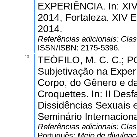
EXPERIÊNCIA. In: XIV 
2014, Fortaleza. XIV E
2014.
Referências adicionais:
Clas
ISSN/ISBN: 2175-5396.
13.
TEÓFILO, M. C. C.; P
Subjetivação na Experi
Corpo, do Gênero e da
Croquettes. In: II Des
Dissidências Sexuais e
Seminário Internacion
Referências adicionais:
Clas
Português;
Meio de divulga