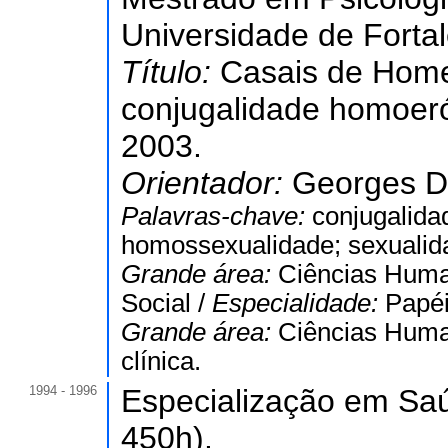
Universidade de Forta
Título:
Casais de Home
conjugalidade homoeró
2003.
Orientador:
Georges Da
Palavras-chave:
conjugalida
homossexualidade; sexualid
Grande área:
Ciências Hum
Social /
Especialidade:
Papéi
Grande área:
Ciências Hum
clínica.
1994 - 1996
Especialização em Saú
450h).