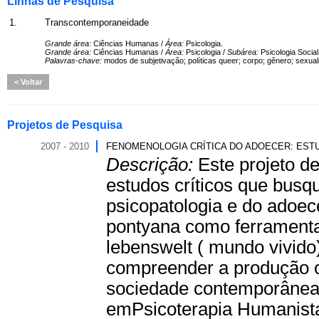
Linhas de Pesquisa
1.
Transcontemporaneidade
Grande área:
Ciências Humanas /
Área:
Psicologia.
Grande área:
Ciências Humanas /
Área:
Psicologia /
Subárea:
Psicologia Social
Palavras-chave:
modos de subjetivação; políticas queer; corpo; gênero; sexual
Voltar
Projetos de Pesquisa
2007 - 2010
FENOMENOLOGIA CRÍTICA DO ADOECER: EST
Descrição:
Este projeto d
estudos críticos que busqu
psicopatologia e do adoec
pontyana como ferramenta
lebenswelt ( mundo vivid
compreender a produção cu
sociedade contemporânea
emPsicoterapia Humanista