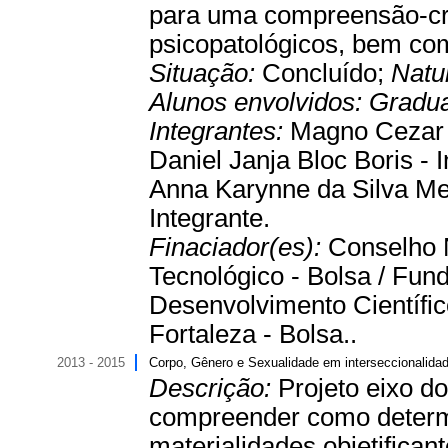
para uma compreensão-crí
psicopatológicos, bem com
Situação:
Concluído;
Natu
Alunos envolvidos:
Gradu
Integrantes:
Magno Cezar C
Daniel Janja Bloc Boris - 
Anna Karynne da Silva Mel
Integrante.
Finaciador(es):
Conselho 
Tecnológico - Bolsa / Fu
Desenvolvimento Científic
Fortaleza - Bolsa..
2013 - 2015
Corpo, Gênero e Sexualidade em interseccionalida
Descrição:
Projeto eixo d
compreender como determ
materialidades objetifica