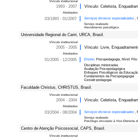
Vínculo institucional
1993 - 2007
Vínculo: Celetista, Enquadram
Atividades
03/1993 - 01/2007
Serviços técnicos especializados
, 
Serviço realizado
Atendimento psicológico.
Universidade Regional do Cariri, URCA, Brasil.
Vínculo institucional
2005 - 2005
Vínculo: Livre, Enquadramento
Atividades
01/2005 - 12/2005
Ensino,
Psicopedagogia, Nível: Pó
Disciplinas ministradas
Avaliação Psicopedagógica
Enfoques Psicológicos da Educaçã
Fundamentos da Psicopegagogia
Gestalt-pedagogia
Faculdade Christus, CHRISTUS, Brasil.
Vínculo institucional
2004 - 2004
Vínculo: Celetista, Enquadram
Atividades
03/2004 - 08/2004
Serviços técnicos especializados
, 
Serviço realizado
Psicólogo vinculado à Vice-Diretoria 
Centro de Atenção Psicossocial, CAPS, Brasil.
Vínculo institucional