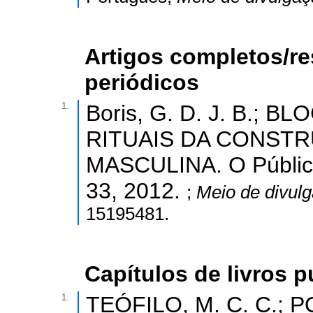
Artigos completos/r
periódicos
1.
Boris, G. D. J. B.; BL
RITUAIS DA CONSTR
MASCULINA. O Público 
33, 2012.
;
Meio de divul
15195481.
Capítulos de livros 
1.
TEÓFILO, M. C. C.; 