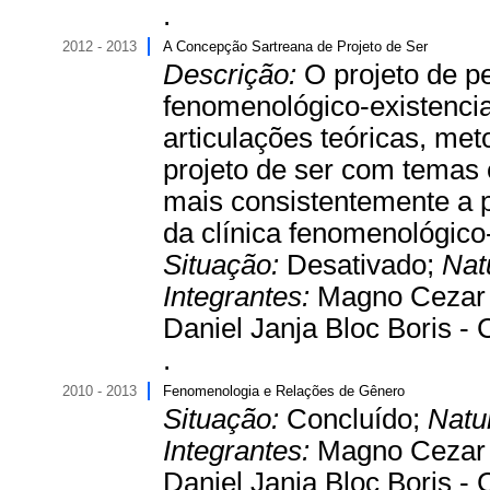
.
2012 - 2013
A Concepção Sartreana de Projeto de Ser
Descrição:
O projeto de pe
fenomenológico-existencia
articulações teóricas, me
projeto de ser com temas 
mais consistentemente a 
da clínica fenomenológico-
Situação:
Desativado;
Nat
Integrantes:
Magno Cezar C
Daniel Janja Bloc Boris -
.
2010 - 2013
Fenomenologia e Relações de Gênero
Situação:
Concluído;
Natu
Integrantes:
Magno Cezar C
Daniel Janja Bloc Boris -