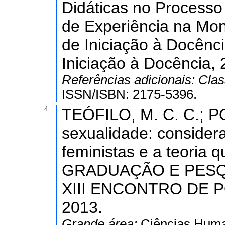
Didáticas no Processo
de Experiência na Monit
de Iniciação à Docênci
Iniciação à Docência, 
Referências adicionais:
Clas
ISSN/ISBN: 2175-5396.
4.
TEÓFILO, M. C. C.; P
sexualidade: consider
feministas e a teoria
GRADUAÇÃO E PESQUI
XIII ENCONTRO DE 
2013.
Grande área:
Ciências Hum