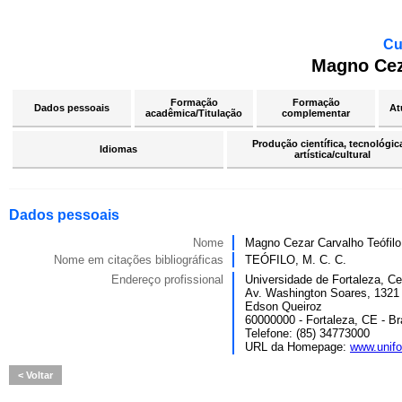
Cu
Magno Cez
Formação
Formação
Dados pessoais
At
acadêmica/Titulação
complementar
Produção científica, tecnológic
Idiomas
artística/cultural
Dados pessoais
Nome
Magno Cezar Carvalho Teófilo
Nome em citações bibliográficas
TEÓFILO, M. C. C.
Endereço profissional
Universidade de Fortaleza, C
Av. Washington Soares, 1321
Edson Queiroz
60000000 - Fortaleza, CE - Br
Telefone: (85) 34773000
URL da Homepage:
www.unifo
Voltar