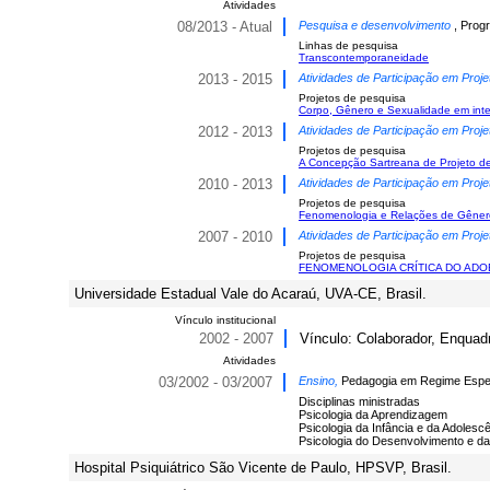
Atividades
08/2013 - Atual
Pesquisa e desenvolvimento
, Prog
Linhas de pesquisa
Transcontemporaneidade
2013 - 2015
Atividades de Participação em Proje
Projetos de pesquisa
Corpo, Gênero e Sexualidade em inte
2012 - 2013
Atividades de Participação em Proje
Projetos de pesquisa
A Concepção Sartreana de Projeto d
2010 - 2013
Atividades de Participação em Proje
Projetos de pesquisa
Fenomenologia e Relações de Gêner
2007 - 2010
Atividades de Participação em Proje
Projetos de pesquisa
FENOMENOLOGIA CRÍTICA DO ADO
Universidade Estadual Vale do Acaraú, UVA-CE, Brasil.
Vínculo institucional
2002 - 2007
Vínculo: Colaborador, Enquadr
Atividades
03/2002 - 03/2007
Ensino,
Pedagogia em Regime Espec
Disciplinas ministradas
Psicologia da Aprendizagem
Psicologia da Infância e da Adolesc
Psicologia do Desenvolvimento e d
Hospital Psiquiátrico São Vicente de Paulo, HPSVP, Brasil.