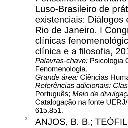
Luso-Brasileiro de prá
existenciais: Diálogos e
Rio de Janeiro. I Cong
clínicas fenomenológic
clínica e a filosofia, 2
Palavras-chave:
Psicologia C
Fenomenologia.
Grande área:
Ciências Hum
Referências adicionais:
Clas
Português;
Meio de divulga
Catalogação na fonte UERJ/
615.851.
3.
ANJOS, B. B.; TEÓFILO