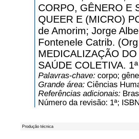
CORPO, GÊNERO E 
QUEER E (MICRO) POL
de Amorim; Jorge Alber
Fontenele Catrib. (O
MEDICALIZAÇÃO DO
SAÚDE COLETIVA. 1ª ed
Palavras-chave:
corpo; gêne
Grande área:
Ciências Hum
Referências adicionais:
Bras
Número da revisão: 1ª; ISB
Produção técnica