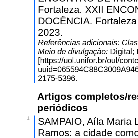
Fortaleza. XXII ENC
DOCÊNCIA. Fortalez
2023.
Referências adicionais:
Clas
Meio de divulgação:
Digital
[https://uol.unifor.br/oul/con
uuid=065594C88C3009A946
2175-5396.
Artigos completos/r
periódicos
1.
SAMPAIO, Aíla Maria L
Ramos: a cidade como