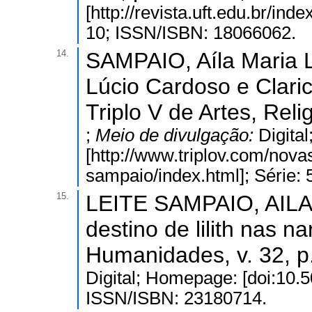
[http://revista.uft.edu.br/ind
10; ISSN/ISBN: 18066062.
14.
SAMPAIO, Aíla Maria Le
Lúcio Cardoso e Claric
Triplo V de Artes, Reli
;
Meio de divulgação:
Digita
[http://www.triplov.com/nova
sampaio/index.html]; Série:
15.
LEITE SAMPAIO, AILA 
destino de lilith nas na
Humanidades, v. 32, p
Digital; Homepage: [doi:10.
ISSN/ISBN: 23180714.