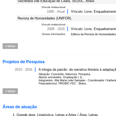
Secretaria vde Educação do Ceará, SEDUC, Brasil.
Vínculo institucional
1995 - Atual
Vínculo: Livre, Enquadramento
Revista de Humanidades (UNIFOR).
Vínculo institucional
2008 - 2016
Vínculo: Livre, Enquadrament
Outras informações
Editora da Revista de Humanidade
Voltar
Projetos de Pesquisa
2015 - 2016
A trilogia da paixão: da narrativa literária à adaptaç
Situação:
Concluído;
Natureza:
Pesquisa.
Alunos envolvidos:
Graduação
( 1) .
Integrantes:
Aíla Maria Leite Sampaio - Coordenador / Katherine
Finaciador(es):
PROBIC-FEC - Bolsa..
Voltar
Áreas de atuação
1.
Grande área:
Lingüística, Letras e Artes /
Área:
Letras.