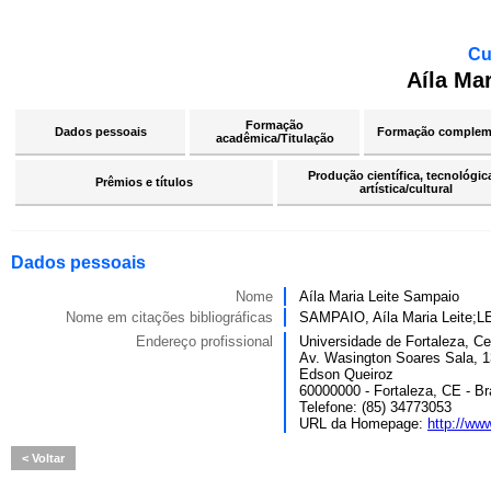
Cu
Aíla Ma
Formação
Dados pessoais
Formação complem
acadêmica/Titulação
Produção científica, tecnológic
Prêmios e títulos
artística/cultural
Dados pessoais
Nome
Aíla Maria Leite Sampaio
Nome em citações bibliográficas
SAMPAIO, Aíla Maria Leite
Endereço profissional
Universidade de Fortaleza, C
Av. Wasington Soares Sala, 1
Edson Queiroz
60000000 - Fortaleza, CE - Br
Telefone: (85) 34773053
URL da Homepage:
http://www
Voltar