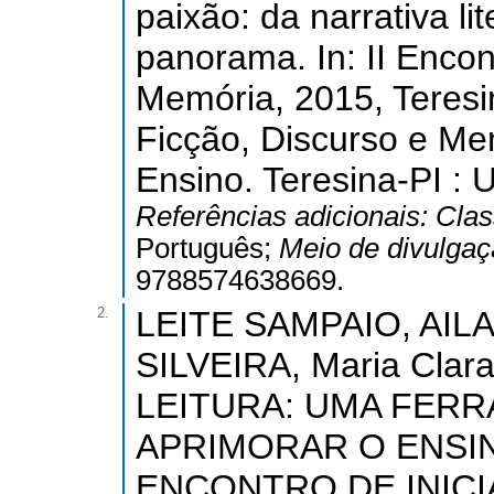
paixão: da narrativa li
panorama. In: II Encon
Memória, 2015, Teresin
Ficção, Discurso e Me
Ensino. Teresina-PI : U
Referências adicionais:
Clas
Português;
Meio de divulga
9788574638669.
2.
LEITE SAMPAIO, AILA 
SILVEIRA, Maria Clara
LEITURA: UMA FERR
APRIMORAR O ENSINO
ENCONTRO DE INICI