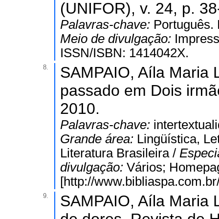
(UNIFOR), v. 24, p. 38
Palavras-chave:
Português.
Meio de divulgação:
Impresso
ISSN/ISBN: 1414042X.
8.
SAMPAIO, Aíla Maria L
passado em Dois irmãos
2010.
Palavras-chave:
intertextual
Grande área:
Lingüística, Le
Literatura Brasileira /
Especi
divulgação:
Vários; Homepa
[http://www.bibliaspa.com.b
9.
SAMPAIO, Aíla Maria L