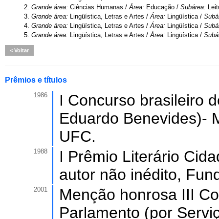
2.
Grande área:
Ciências Humanas /
Área:
Educação /
Subárea:
Leit
3.
Grande área:
Lingüística, Letras e Artes /
Área:
Lingüística /
Subá
4.
Grande área:
Lingüística, Letras e Artes /
Área:
Lingüística /
Subá
5.
Grande área:
Lingüística, Letras e Artes /
Área:
Lingüística /
Subá
Voltar
Prêmios e títulos
1986
I Concurso brasileiro 
Eduardo Benevides)- 
UFC.
1988
I Prêmio Literário Cid
autor não inédito, Fun
2001
Menção honrosa III Co
Parlamento (por Servi