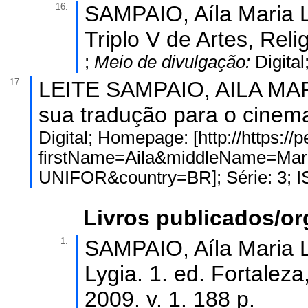
16.
SAMPAIO, Aíla Maria Le
Triplo V de Artes, Reli
;
Meio de divulgação:
Digita
17.
LEITE SAMPAIO, AILA MARI
sua tradução para o cinem
Digital; Homepage: [http://https://
firstName=Aila&middleName=Mari
UNIFOR&country=BR]; Série: 3; 
Livros publicados/o
1.
SAMPAIO, Aíla Maria Le
Lygia. 1. ed. Fortaleza
2009. v. 1. 188 p.