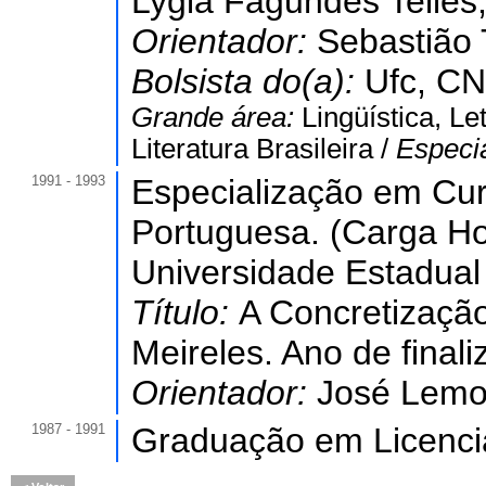
Lygia Fagundes Telles
Orientador:
Sebastião 
Bolsista do(a):
Ufc, CN
Grande área:
Lingüística, Le
Literatura Brasileira /
Especi
1991 - 1993
Especialização em Cu
Portuguesa. (Carga Ho
Universidade Estadual
Título:
A Concretização
Meireles. Ano de final
Orientador:
José Lemo
1987 - 1991
Graduação em Licenci