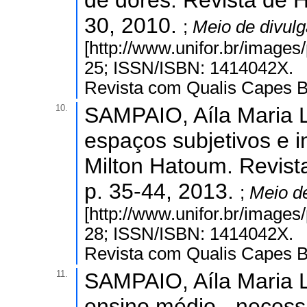
de dores. Revista de 
30, 2010.
;
Meio de divul
[http://www.unifor.br/images
25; ISSN/ISBN: 1414042X.
Revista com Qualis Capes B
10.
SAMPAIO, Aíla Maria L
espaços subjetivos e in
Milton Hatoum. Revist
p. 35-44, 2013.
;
Meio d
[http://www.unifor.br/images
28; ISSN/ISBN: 1414042X.
Revista com Qualis Capes B
11.
SAMPAIO, Aíla Maria Lei
ensino médio - necess