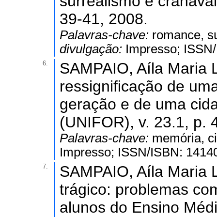
surrealismo e cranavali
39-41, 2008.
Palavras-chave:
romance, su
divulgação:
Impresso; ISSN
6.
SAMPAIO, Aíla Maria Le
ressignificação de uma
geração e de uma cid
(UNIFOR), v. 23.1, p. 
Palavras-chave:
memória, c
Impresso; ISSN/ISBN: 1414
7.
SAMPAIO, Aíla Maria L
trágico: problemas co
alunos do Ensino Méd