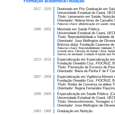
Formação acadêmica/Titulação
2017 - 2020
Doutorado em Pós Graduação em Saúd
Universidade Estadual do Ceará, UECE
Título:
Letramento em Saúde, Nutrição
Orientador:
Helena Alves de Carvalho
Palavras-chave:
alfabetização em saúde; neo
1999 - 2001
Mestrado em Saúde Pública.
Universidade Estadual do Ceará, UECE
Título:
Reprodutibilidade e Validade d
Orientador:
Jose Wellington de Oliveir
Bolsista do(a):
Fundação Cearense de A
Palavras-chave:
Reprodutibilidade; Validade; 
Grande área:
Ciências da Saúde /
Área:
Saúde
Setores de atividade:
Cuidado À Saúde das P
2013 - 2014
Especialização em Especialização em
Fundação Oswaldo Cruz, FIOCRUZ, Br
Título:
Prevenção de Excesso de Peso d
Orientador:
Maria da Penha F de F Ca
2007 - 2009
Especialização em Vigilância Aliment e
Fundação Oswaldo Cruz, FIOCRUZ, Br
Título:
Rodas de Conversa na aldeia Tr
Orientador:
Regina Fernandes Flauzino
1999 - 2000
Especialização em Saúde Pública. (Car
Universidade Estadual do Ceará, UECE
Título:
Desenvolvimento, Testagem e V
Orientador:
Jose Wellington de Oliveir
1983 - 1989
Graduação em Nutrição.