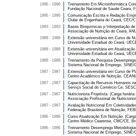
1996 - 1996
Treinamento Em Microinformática Corel
Fundação Nacional de Saude Ceara, 
1995 - 1995
Comunicação Escrita e Redação Empresa
Clube de Engenharia do Ceará, CEC/CE
1993 - 1993
Bases Bioquímicas p Interpretação de 
Associação de Nutrição do Ceará, ANU
1988 - 1988
Extensão universitária em Curso de Nut
Universidade Estadual do Ceará, UECE
1988 - 1988
Extensão universitária em Atualizaçã
Universidade Estadual do Ceará, UECE
1988 - 1988
Treinamento da Pesquisa Desemprego 
Sistema Nacional de Emprego, SINE/C
1987 - 1987
Extensão universitária em Curso de Pl
Centro Acadêmico de Nutrição, CEANU
1987 - 1987
Capacitação de Recursos Humanos na Á
Serviço Social do Comércio Ce, SESC/
1987 - 1987
Nutricionista Projetista. (Carga horária:
Associação Profissional de Nutricioni
1987 - 1987
Avaliação Nutricional Em Coletividades
Federação Brasileira de Nutrição, FEB
1986 - 1986
Curso Atualização Em Nutrição. (Carga 
Centro Médico Cearense, CMC/CE, Bra
1986 - 1986
Treinamento Desemprego Metodologias 
Sistema Nacional de Emprego, SINE/C