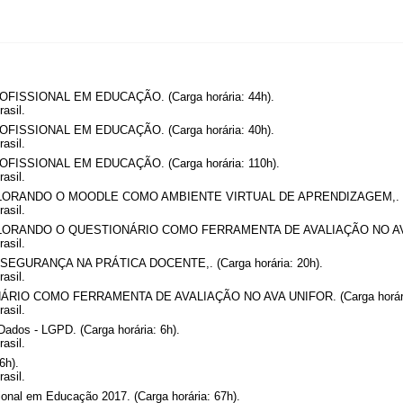
SSIONAL EM EDUCAÇÃO. (Carga horária: 44h).
asil.
SSIONAL EM EDUCAÇÃO. (Carga horária: 40h).
asil.
SSIONAL EM EDUCAÇÃO. (Carga horária: 110h).
asil.
EXPLORANDO O MOODLE COMO AMBIENTE VIRTUAL DE APRENDIZAGEM,. (Car
asil.
EXPLORANDO O QUESTIONÁRIO COMO FERRAMENTA DE AVALIAÇÃO NO AVA U
asil.
IOSSEGURANÇA NA PRÁTICA DOCENTE,. (Carga horária: 20h).
asil.
O COMO FERRAMENTA DE AVALIAÇÃO NO AVA UNIFOR. (Carga horária
asil.
Dados - LGPD. (Carga horária: 6h).
asil.
6h).
asil.
onal em Educação 2017. (Carga horária: 67h).