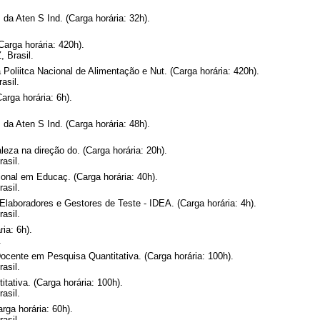
da Aten S Ind. (Carga horária: 32h).
arga horária: 420h).
 Brasil.
Poliitca Nacional de Alimentação e Nut. (Carga horária: 420h).
asil.
arga horária: 6h).
da Aten S Ind. (Carga horária: 48h).
eza na direção do. (Carga horária: 20h).
asil.
onal em Educaç. (Carga horária: 40h).
asil.
laboradores e Gestores de Teste - IDEA. (Carga horária: 4h).
asil.
ia: 6h).
.
cente em Pesquisa Quantitativa. (Carga horária: 100h).
asil.
ativa. (Carga horária: 100h).
asil.
 horária: 60h).
asil.