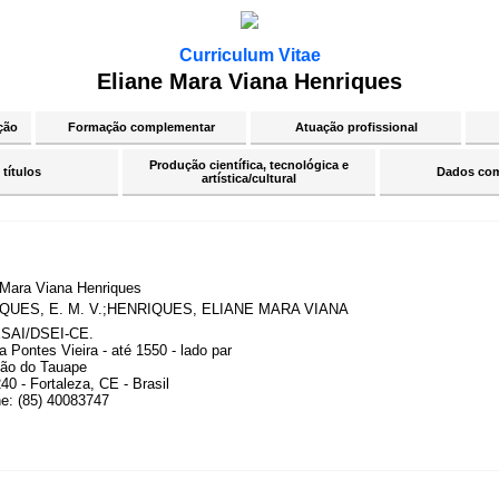
Curriculum Vitae
Eliane Mara Viana Henriques
ção
Formação complementar
Atuação profissional
Produção científica, tecnológica e
 títulos
Dados co
artística/cultural
 Mara Viana Henriques
QUES, E. M. V.;HENRIQUES, ELIANE MARA VIANA
SAI/DSEI-CE.
 Pontes Vieira - até 1550 - lado par
ão do Tauape
0 - Fortaleza, CE - Brasil
ne: (85) 40083747