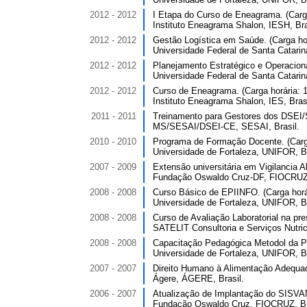
2012 - 2012
I Etapa do Curso de Eneagrama. (Carga
Instituto Eneagrama Shalon, IESH, Bra
2012 - 2012
Gestão Logística em Saúde. (Carga hor
Universidade Federal de Santa Catarin
2012 - 2012
Planejamento Estratégico e Operacional
Universidade Federal de Santa Catarin
2012 - 2012
Curso de Eneagrama. (Carga horária: 1
Instituto Eneagrama Shalon, IES, Brasi
2011 - 2011
Treinamento para Gestores dos DSEI/S
MS/SESAI/DSEI-CE, SESAI, Brasil.
2010 - 2010
Programa de Formação Docente. (Carga
Universidade de Fortaleza, UNIFOR, Br
2007 - 2009
Extensão universitária em Vigilancia Al
Fundação Oswaldo Cruz-DF, FIOCRUZ,
2008 - 2008
Curso Básico de EPIINFO. (Carga horár
Universidade de Fortaleza, UNIFOR, Br
2008 - 2008
Curso de Avaliação Laboratorial na pres
SATELIT Consultoria e Serviços Nutric
2008 - 2008
Capacitação Pedagógica Metodol da Pr
Universidade de Fortaleza, UNIFOR, Br
2007 - 2007
Direito Humano à Alimentação Adequada
Ágere, ÁGERE, Brasil.
2006 - 2007
Atualização de Implantação do SISVAN-
Fundação Oswaldo Cruz, FIOCRUZ, Br