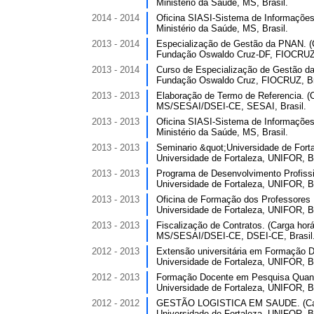
Ministério da Saúde, MS, Brasil.
2014 - 2014
Oficina SIASI-Sistema de Informações 
Ministério da Saúde, MS, Brasil.
2013 - 2014
Especialização de Gestão da PNAN. (C
Fundação Oswaldo Cruz-DF, FIOCRUZ,
2013 - 2014
Curso de Especialização de Gestão da 
Fundação Oswaldo Cruz, FIOCRUZ, Br
2013 - 2013
Elaboração de Termo de Referencia. (C
MS/SESAI/DSEI-CE, SESAI, Brasil.
2013 - 2013
Oficina SIASI-Sistema de Informações 
Ministério da Saúde, MS, Brasil.
2013 - 2013
Seminario &quot;Universidade de Fortal
Universidade de Fortaleza, UNIFOR, Br
2013 - 2013
Programa de Desenvolvimento Profissi
Universidade de Fortaleza, UNIFOR, Br
2013 - 2013
Oficina de Formação dos Professores E
Universidade de Fortaleza, UNIFOR, Br
2013 - 2013
Fiscalização de Contratos. (Carga horár
MS/SESAI/DSEI-CE, DSEI-CE, Brasil
2012 - 2013
Extensão universitária em Formação Do
Universidade de Fortaleza, UNIFOR, Br
2012 - 2013
Formação Docente em Pesquisa Quantit
Universidade de Fortaleza, UNIFOR, Br
2012 - 2012
GESTÃO LOGISTICA EM SAUDE. (Carga
Universidade de Fortaleza, UNIFOR, Br