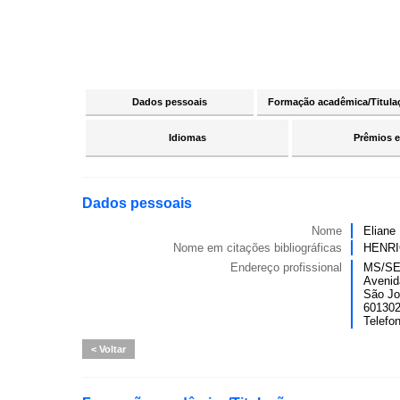
Dados pessoais
Formação acadêmica/Titula
Idiomas
Prêmios e
Dados pessoais
Nome
Eliane
Nome em citações bibliográficas
HENRI
Endereço profissional
MS/SE
Avenida
São Jo
6013024
Telefo
Voltar