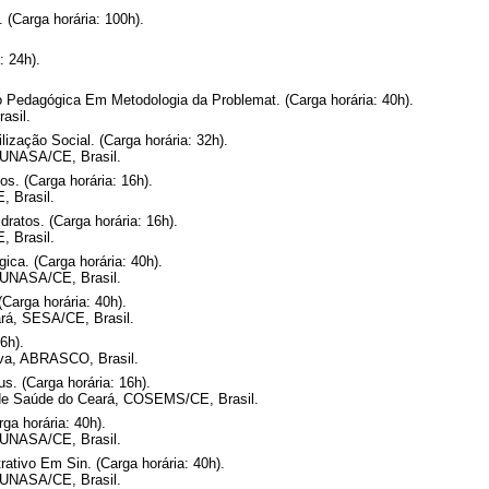
 (Carga horária: 100h).
: 24h).
o Pedagógica Em Metodologia da Problemat. (Carga horária: 40h).
asil.
zação Social. (Carga horária: 32h).
FUNASA/CE, Brasil.
s. (Carga horária: 16h).
, Brasil.
ratos. (Carga horária: 16h).
, Brasil.
ica. (Carga horária: 40h).
FUNASA/CE, Brasil.
Carga horária: 40h).
rá, SESA/CE, Brasil.
6h).
iva, ABRASCO, Brasil.
. (Carga horária: 16h).
 de Saúde do Ceará, COSEMS/CE, Brasil.
ga horária: 40h).
FUNASA/CE, Brasil.
ativo Em Sin. (Carga horária: 40h).
FUNASA/CE, Brasil.