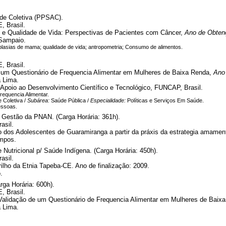
e Coletiva (PPSAC).
, Brasil.
 e Qualidade de Vida: Perspectivas de Pacientes com Câncer,
Ano de Obten
 Sampaio.
plasias de mama; qualidade de vida; antropometria; Consumo de alimentos.
, Brasil.
e um Questionário de Frequencia Alimentar em Mulheres de Baixa Renda,
Ano
a Lima.
poio ao Desenvolvimento Científico e Tecnológico, FUNCAP, Brasil.
Frequencia Alimentar.
 Coletiva /
Subárea:
Saúde Pública /
Especialidade:
Políticas e Serviços Em Saúde.
essoas.
 Gestão da PNAN. (Carga Horária: 361h).
asil.
os Adolescentes de Guaramiranga a partir da práxis da estrategia amamenta 
mpos.
 Nutricional p/ Saúde Indígena. (Carga Horária: 450h).
asil.
ilho da Etnia Tapeba-CE. Ano de finalização: 2009.
.
ga Horária: 600h).
, Brasil.
alidação de um Questionário de Frequencia Alimentar em Mulheres de Baixa 
a Lima.