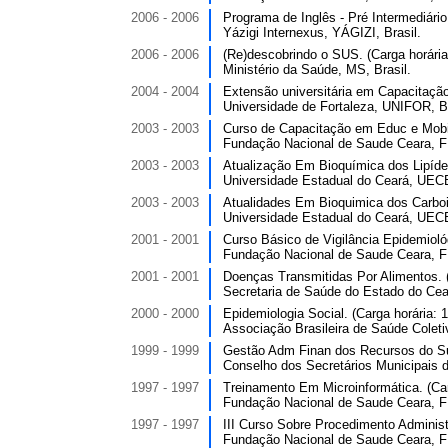
2006 - 2006
Programa de Inglês - Pré Intermediário.
Yázigi Internexus, YÁGIZI, Brasil.
2006 - 2006
(Re)descobrindo o SUS. (Carga horária
Ministério da Saúde, MS, Brasil.
2004 - 2004
Extensão universitária em Capacitaçã
Universidade de Fortaleza, UNIFOR, Br
2003 - 2003
Curso de Capacitação em Educ e Mobili
Fundação Nacional de Saude Ceara, 
2003 - 2003
Atualização Em Bioquímica dos Lipídeo
Universidade Estadual do Ceará, UECE
2003 - 2003
Atualidades Em Bioquimica dos Carboid
Universidade Estadual do Ceará, UECE
2001 - 2001
Curso Básico de Vigilância Epidemiológ
Fundação Nacional de Saude Ceara, 
2001 - 2001
Doenças Transmitidas Por Alimentos. (
Secretaria de Saúde do Estado do Cea
2000 - 2000
Epidemiologia Social. (Carga horária: 1
Associação Brasileira de Saúde Colet
1999 - 1999
Gestão Adm Finan dos Recursos do Sus
Conselho dos Secretários Municipais
1997 - 1997
Treinamento Em Microinformática. (Car
Fundação Nacional de Saude Ceara, 
1997 - 1997
III Curso Sobre Procedimento Administr
Fundação Nacional de Saude Ceara, 