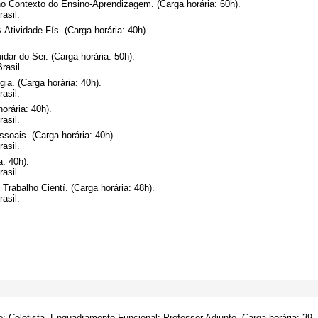
o Contexto do Ensino-Aprendizagem. (Carga horária: 60h).
asil.
Atividade Fís. (Carga horária: 40h).
dar do Ser. (Carga horária: 50h).
rasil.
a. (Carga horária: 40h).
asil.
orária: 40h).
asil.
soais. (Carga horária: 40h).
asil.
: 40h).
asil.
abalho Cientí. (Carga horária: 48h).
asil.
o: Celetista, Enquadramento Funcional: Professor Adjunto, Carga horária: 39