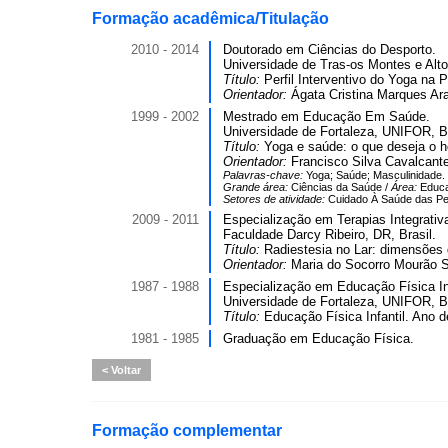
Formação acadêmica/Titulação
2010 - 2014
Doutorado em Ciências do Desporto.
Universidade de Tras-os Montes e Alt
Título:
Perfil Interventivo do Yoga na
Orientador:
Ágata Cristina Marques Ar
1999 - 2002
Mestrado em Educação Em Saúde.
Universidade de Fortaleza, UNIFOR, Br
Título:
Yoga e saúde: o que deseja o
Orientador:
Francisco Silva Cavalcante
Palavras-chave:
Yoga; Saúde; Masculinidade.
Grande área:
Ciências da Saúde /
Área:
Educa
Setores de atividade:
Cuidado À Saúde das P
2009 - 2011
Especialização em Terapias Integrativ
Faculdade Darcy Ribeiro, DR, Brasil.
Título:
Radiestesia no Lar: dimensões 
Orientador:
Maria do Socorro Mourão S
1987 - 1988
Especialização em Educação Física Infa
Universidade de Fortaleza, UNIFOR, Br
Título:
Educação Física Infantil. Ano d
1981 - 1985
Graduação em Educação Física.
Voltar
Formação complementar