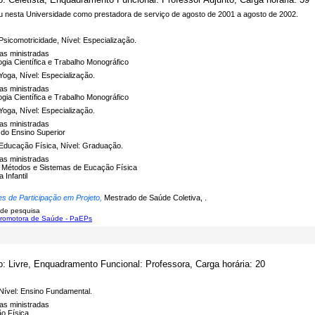
u nesta Universidade como prestadora de serviço de agosto de 2001 a agosto de 2002.
Psicomotricidade, Nível: Especialização.
nas ministradas
gia Científica e Trabalho Monográfico
Yoga, Nível: Especialização.
nas ministradas
gia Científica e Trabalho Monográfico
Yoga, Nível: Especialização.
nas ministradas
 do Ensino Superior
Educação Física, Nível: Graduação.
nas ministradas
a, Métodos e Sistemas de Eucação Física
 Infantil
es de Participação em Projeto,
Mestrado de Saúde Coletiva, .
 de pesquisa
Promotora de Saúde - PaEPs
o: Livre, Enquadramento Funcional: Professora, Carga horária: 20
Nível: Ensino Fundamental.
nas ministradas
o Física