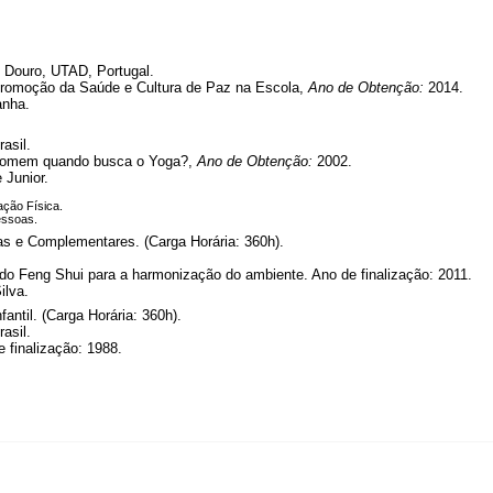
o Douro, UTAD, Portugal.
 Promoção da Saúde e Cultura de Paz na Escola,
Ano de Obtenção:
2014.
anha.
asil.
 homem quando busca o Yoga?,
Ano de Obtenção:
2002.
 Junior.
ção Física.
essoas.
as e Complementares. (Carga Horária: 360h).
do Feng Shui para a harmonização do ambiente. Ano de finalização: 2011.
ilva.
ntil. (Carga Horária: 360h).
asil.
e finalização: 1988.