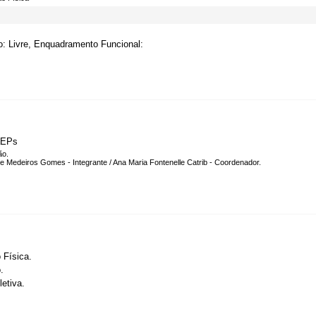
.
o: Livre, Enquadramento Funcional:
aEPs
ão.
e Medeiros Gomes - Integrante / Ana Maria Fontenelle Catrib - Coordenador.
 Física.
.
etiva.