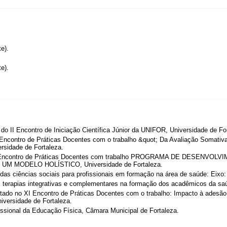
e).
e).
do II Encontro de Iniciação Científica Júnior da UNIFOR, Universidade de Fo
 Encontro de Práticas Docentes com o trabalho &quot; Da Avaliação Somat
rsidade de Fortaleza.
 IX Encontro de Práticas Docentes com trabalho PROGRAMA DE DESEN
M MODELO HOLÍSTICO, Universidade de Fortaleza.
 das ciências sociais para profissionais em formação na área de saúde: Eix
as terapias integrativas e complementares na formação dos acadêmicos da sa
tado no XI Encontro de Práticas Docentes com o trabalho: Impacto à adesã
iversidade de Fortaleza.
sional da Educação Física, Câmara Municipal de Fortaleza.