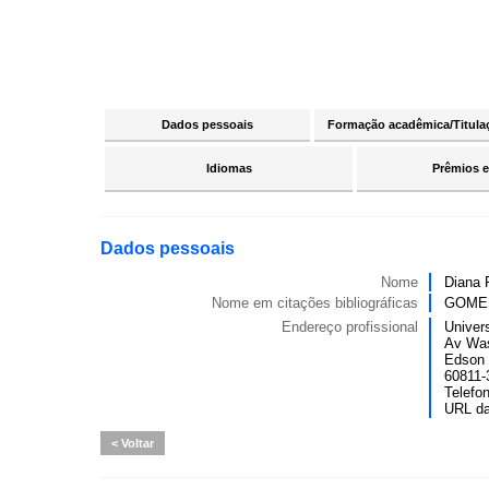
Dados pessoais
Formação acadêmica/Titula
Idiomas
Prêmios e
Dados pessoais
Nome
Diana 
Nome em citações bibliográficas
GOMES,
Endereço profissional
Univer
Av Was
Edson 
60811-3
Telefo
URL d
Voltar