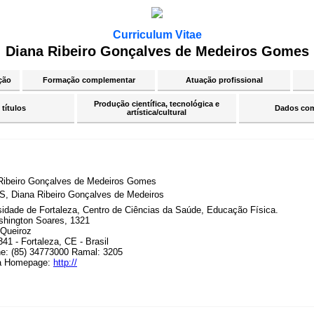
Curriculum Vitae
Diana Ribeiro Gonçalves de Medeiros Gomes
ção
Formação complementar
Atuação profissional
Produção científica, tecnológica e
 títulos
Dados co
artística/cultural
Ribeiro Gonçalves de Medeiros Gomes
 Diana Ribeiro Gonçalves de Medeiros
sidade de Fortaleza, Centro de Ciências da Saúde, Educação Física.
hington Soares, 1321
Queiroz
41 - Fortaleza, CE - Brasil
ne: (85) 34773000 Ramal: 3205
a Homepage:
http://