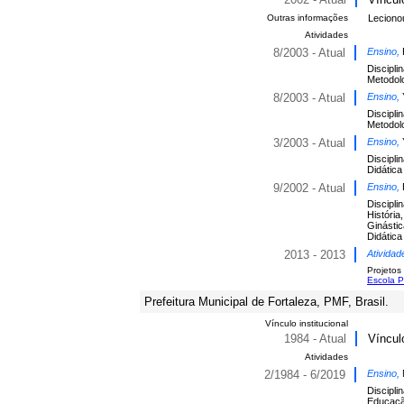
Outras informações
Leciono
Atividades
8/2003 - Atual
Ensino,
Discipli
Metodolo
8/2003 - Atual
Ensino,
Discipli
Metodolo
3/2003 - Atual
Ensino,
Discipli
Didática
9/2002 - Atual
Ensino,
Discipli
Históri
Ginástica
Didática
2013 - 2013
Atividad
Projetos
Escola 
Prefeitura Municipal de Fortaleza, PMF, Brasil.
Vínculo institucional
1984 - Atual
Víncul
Atividades
2/1984 - 6/2019
Ensino,
Discipli
Educaçã