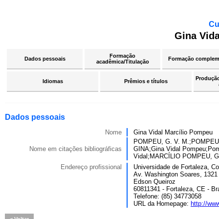
Cu
Gina Vid
Formação
Dados pessoais
Formação complem
acadêmica/Titulação
Produção 
Idiomas
Prêmios e títulos
Dados pessoais
Nome
Gina Vidal Marcílio Pompeu
POMPEU, G. V. M.;POMPEU,
Nome em citações bibliográficas
GINA;Gina Vidal Pompeu;Po
Vidal;MARCÍLIO POMPEU, G
Endereço profissional
Universidade de Fortaleza, C
Av. Washington Soares, 1321 
Edson Queiroz
60811341 - Fortaleza, CE - Bra
Telefone: (85) 34773058
URL da Homepage:
http://www