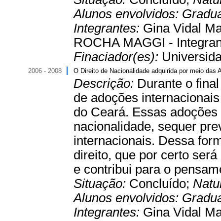
Alunos envolvidos:
Gradu
Integrantes:
Gina Vidal M
ROCHA MAGGI - Integran
Finaciador(es):
Universida
2006 - 2008
O Direito de Nacionalidade adquirida por meio das 
Descrição:
Durante o fina
de adoções internacionais
do Ceará. Essas adoções 
nacionalidade, sequer prev
internacionais. Dessa for
direito, que por certo ser
e contribui para o pensam
Situação:
Concluído;
Natu
Alunos envolvidos:
Gradu
Integrantes:
Gina Vidal Ma