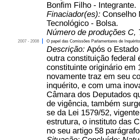
Bonfim Filho - Integrante.
Finaciador(es):
Conselho 
Tecnológico - Bolsa.
Número de produções C, 
2007 - 2008
O papel das Comissões Parlamentares de Inquérito
Descrição:
Após o Estado 
outra constituição federa
constituinte originário e
novamente traz em seu co
inquérito, e com uma inova
Câmara dos Deputados qu
de vigência, também surge 
se da Lei 1579/52, vigent
estrutura, o instituto das
no seu artigo 58 parágrafo
Situação:
Concluído;
Natu