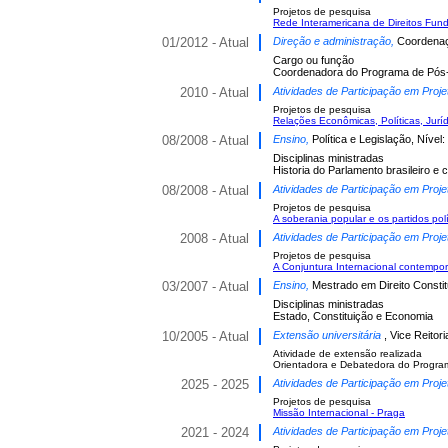
Projetos de pesquisa
Rede Interamericana de Direitos Fun
01/2012 - Atual
Direção e administração,
Coordenaç
Cargo ou função
Coordenadora do Programa de Pós-G
2010 - Atual
Atividades de Participação em Proje
Projetos de pesquisa
Relações Econômicas, Políticas, Jurí
08/2008 - Atual
Ensino,
Política e Legislação, Nível
Disciplinas ministradas
Historia do Parlamento brasileiro e
08/2008 - Atual
Atividades de Participação em Proje
Projetos de pesquisa
A soberania popular e os partidos pol
2008 - Atual
Atividades de Participação em Proje
Projetos de pesquisa
A Conjuntura Internacional contempo
03/2007 - Atual
Ensino,
Mestrado em Direito Constit
Disciplinas ministradas
Estado, Constituição e Economia
10/2005 - Atual
Extensão universitária
, Vice Reito
Atividade de extensão realizada
Orientadora e Debatedora do Program
2025 - 2025
Atividades de Participação em Proje
Projetos de pesquisa
Missão Internacional - Praga
2021 - 2024
Atividades de Participação em Proje