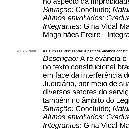
no aspecto da improbidade
Situação:
Concluído;
Natu
Alunos envolvidos:
Gradu
Integrantes:
Gina Vidal Ma
Magalhães Freire - Integra
.
2007 - 2008
As súmulas vinculantes a partir da emenda constit
Descrição:
A relevância e
no texto constitucional br
em face da interferência 
Judiciário, por meio de s
diversos setores do serviç
também no âmbito do Legis
Situação:
Concluído;
Natu
Alunos envolvidos:
Gradu
Integrantes:
Gina Vidal Ma