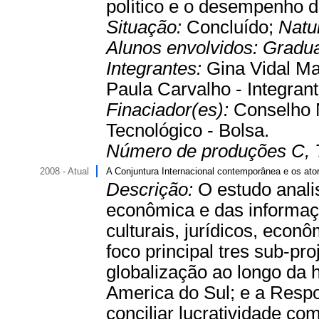
político e o desempenho da
Situação:
Concluído;
Natu
Alunos envolvidos:
Gradu
Integrantes:
Gina Vidal Ma
Paula Carvalho - Integran
Finaciador(es):
Conselho 
Tecnológico - Bolsa.
Número de produções C, 
2008 - Atual
A Conjuntura Internacional contemporânea e os at
Descrição:
O estudo anali
econômica e das informaçõ
culturais, jurídicos, econ
foco principal tres sub-pro
globalização ao longo da h
America do Sul; e a Resp
conciliar lucratividade 